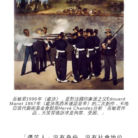
岳敏君1996年《處決》，是對法國印象派之父Édouard
Manet 1867年《處決馬西米連諾皇帝》的二次創作，卡地
亞當代藝術基金會館長Hervé Chandès分析「岳敏君作
品，大笑背後訴求是拘禁、受困。」
「儍笑人」沒有身份、沒有社會地位，