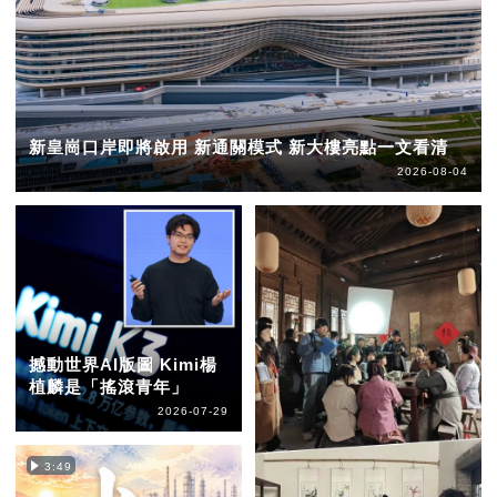
新皇崗口岸即將啟用 新通關模式 新大樓亮點一文看清
2026-08-04
撼動世界AI版圖 Kimi楊
植麟是「搖滾青年」
2026-07-29
3:49