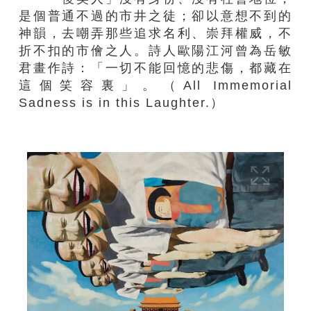
是個普通不過的市井之徒；卻以意想不到的
神韻，去嘲弄那些追求名利、崇拜權威，不
折不扣的市儈之人
。
詩人歐陽江河曾為岳敏
君畫作詩：「一切不能回憶的悲傷，都藏在
這個笑容裏」。（
All Immemorial
Sadness is in this Laughter.
）