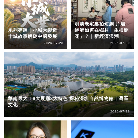
明清老宅裏拍短劇 片場
系列專題｜小城大製造
經濟如何在鄉村「生根開
十城故事解碼中國發展
花」？｜新經濟浪潮
2026-07-28
2026-07-30
華南最大！8大展廳3大特色 探秘深圳自然博物館｜灣區
文化
2026-07-29