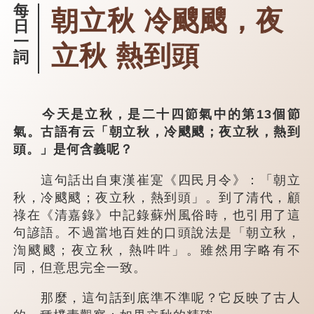
每
朝立秋 冷颼颼，夜
日
一
立秋 熱到頭
詞
今天是立秋，是二十四節氣中的第13個節
氣。古語有云「朝立秋，冷颼颼；夜立秋，熱到
頭。」是何含義呢？
這句話出自東漢崔寔《四民月令》：「朝立
秋，冷颼颼；夜立秋，熱到頭」。到了清代，顧
祿在《清嘉錄》中記錄蘇州風俗時，也引用了這
句諺語。不過當地百姓的口頭說法是「朝立秋，
渹颼颼；夜立秋，熱吽吽」。雖然用字略有不
同，但意思完全一致。
那麼，這句話到底準不準呢？它反映了古人