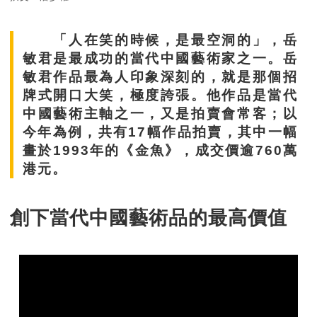
「人在笑的時候，是最空洞的」
，
岳
敏君
是最成功的當代中國藝術家之一。
岳
敏君作品最為人印象深刻的，就是那個招
牌式開口大笑，極度誇張。他作品是
當代
中國藝術主軸之一，又是拍賣會常客；以
今年為例，共有
17
幅作品拍賣，其中一幅
畫於
1993
年的《金魚》，成交價逾
760
萬
港元
。
創下當代中國藝術品的最高價值