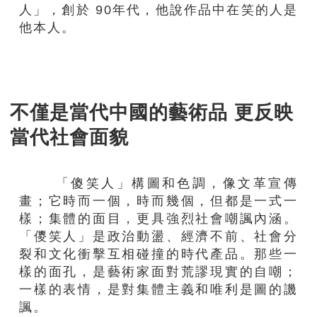
人」，創於
90
年代，他說作品中在笑的人是
他本人
。
不僅是當代中國
的藝術
品 更反映
當代社會面貌
「傻笑人」構圖和色調，像文革宣傳
畫；它時而一個，時而幾個，但都是一式一
樣；集體的面目，更具強烈社會嘲諷內涵。
「儍笑人」是政治動盪、經濟不前、社會分
裂和文化衝擊互相碰撞的時代產品。那些一
樣的面孔，是藝術家面對荒謬現實的自嘲；
一樣的表情，是對集體主義和唯利是圖的譏
諷
。