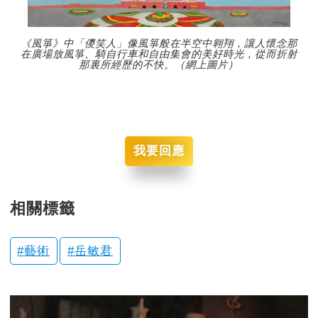
《風箏》中「儍笑人」像風箏般在半空中翱翔，讓人懷念那
在廣場放風箏、騎自行車和自由集會的美好時光，從而折射
那裏所經歷的不快。（網上圖片）
我要回應
相關標籤
藝術
岳敏君