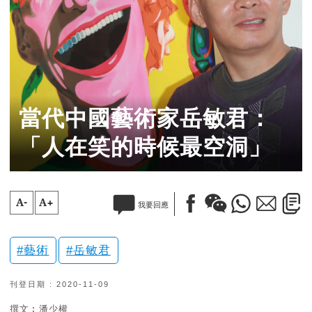
當代中國藝術家岳敏君：
「人在笑的時候最空洞」
A-
A+
我要回應
藝術
岳敏君
刊登日期 : 2020-11-09
撰文︰潘少權