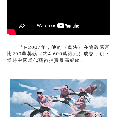
早在
2007
年，他的《處決》在倫敦蘇富
比
290
萬英鎊（約
4,600
萬港元）成交，創下
當時中國當代藝術拍賣最高紀錄
。