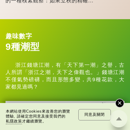
的一種樸素觀察：如果立秋的精確...
趣味數字
9種潮型
浙江錢塘江潮，有「天下第一潮」之譽，古
人所謂「浙江之潮，天下之偉觀也。」錢塘江潮
不僅氣勢磅礴，而且形態多變，共9種花款，大
家都見過嗎？
本網站使用Cookies來改善您的瀏覽
同意及關閉
體驗, 請確定您同意及接受我們的
私隱政策
才繼續瀏覽。