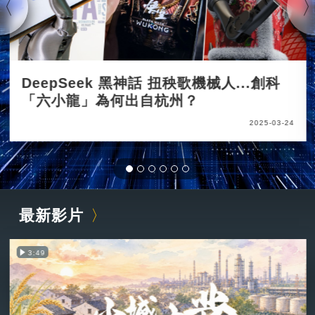
DeepSeek 黑神話 扭秧歌機械人...創科
「六小龍」為何出自杭州？
2025-03-24
最新影片
3:49