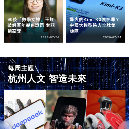
90後「數學女神」王虹
爆火的Kimi K3強在哪？
破解百年幾何謎題 奪菲
中國大模型跨入全球第一
爾茲獎
梯隊
2026-07-24
2026-07-24
每周主題
杭州人文 智造未來