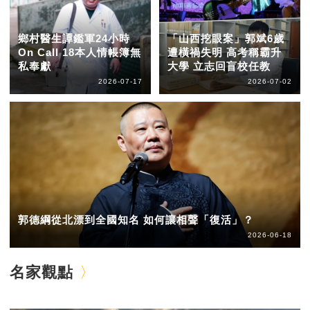
鄉村醫生譚鑑軍24小時
「山西挖眼案」郭斌6歲
On Call 18本人情帳簿無
遭橫禍失明 高考稱霸升
私奉獻
大學 立志回盲校任教
2026-07-17
2026-07-02
郭德綱從北漂到全國知名 如何讓相聲「復活」？
2026-06-18
名家觀點