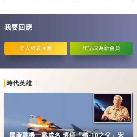
我要回應
登入
發表回應
登記
成為新會員
時代英雄
國產戰機一戰成名 懷緬「殲-10之父」宋