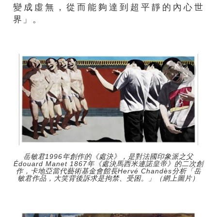
變成虛無，從而能夠達到超平靜的內心世
界」
。
岳敏君1996年創作的《處決》，是對法國印象派之父
Édouard Manet 1867年《處決馬西米連諾皇帝》的二次創
作，卡地亞當代藝術基金會館長Hervé Chandès分析「岳
敏君作品，大笑背後訴求是拘禁、受困。」（網上圖片）