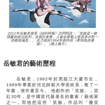
2012年岳敏君接受《紐約時報》訪問時說：「笑臉是一種
隱蔽的政治批判，這個社會裏，人被迫要戴上面具表示對一
切都很滿意。」 此乃他於1994年創作的《希阿島的屠
殺》。（網上圖片）
岳敏君
的藝術歷程
岳敏君，
1962
年於黑龍江大慶市生，
1989
年畢業於河北師範大學美術系，教了一
年書，便作畫至今。
他創作的「笑臉」，當
紅
30
年，是中國當代最著名的畫家
/
藝術家
之一，而他把這些「笑臉」作品叫「傻笑