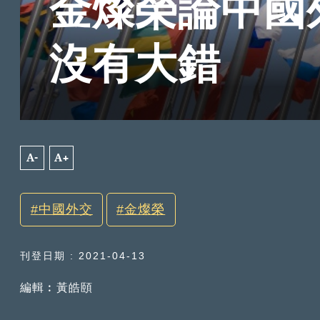
金燦榮論中國
沒有大錯
A-
A+
中國外交
金燦榮
刊登日期 : 2021-04-13
編輯︰黃皓頤