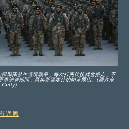
如跟鄰國發生邊境戰爭，每次打完仗後就會撤走，不
軍事訓練期間，聚集新疆喀什的帕米爾山。(圖片來
Getty)
只有適應