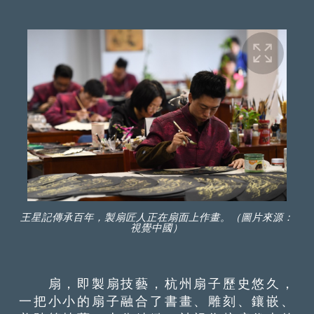
王星記傳承百年，製扇匠人正在扇面上作畫。（圖片來源：
視覺中國）
扇，即製扇技藝，杭州扇子歷史悠久，
一把小小的扇子融合了書畫、雕刻、鑲嵌、