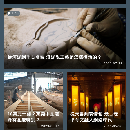
1:40
從河泥到千古名硯 澄泥硯工藝是怎樣復活的？
2023-07-28
10萬元一條？東莞中堂龍
從天書到表情包 最古老
舟有甚麼特別？
甲骨文融入網絡時代
2023-06-14
2023-05-26