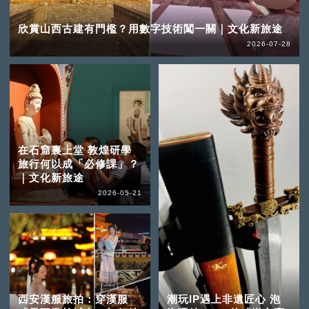
欣賞山西古建有門檻？用數字技術闖一關｜文化新旅途
2026-07-28
在石窟裏上堂 敦煌研學
旅行何以成「必修課」？
｜文化新旅途
2026-05-21
西安漢服旅拍：穿漢服
潮玩IP遇上非遺匠心 泡