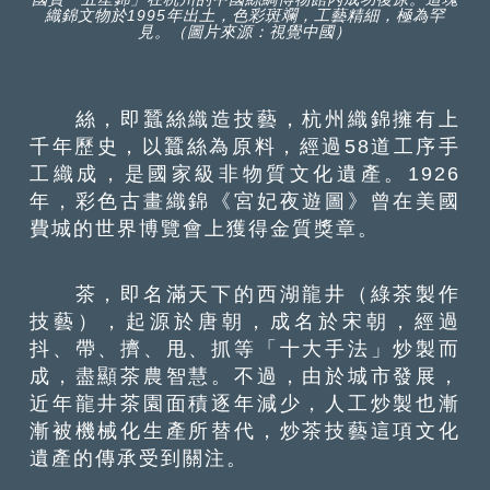
織錦文物於1995年出土，色彩斑斕，工藝精細，極為罕
見。（圖片來源：視覺中國）
絲，即蠶絲織造技藝，杭州織錦擁有上
千年歷史，以蠶絲為原料，經過58道工序手
工織成，是國家級非物質文化遺產。1926
年，彩色古畫織錦《宮妃夜遊圖》曾在美國
費城的世界博覽會上獲得金質獎章。
茶，即名滿天下的西湖龍井（綠茶製作
技藝），起源於唐朝，成名於宋朝，經過
抖、帶、擠、甩、抓等「十大手法」炒製而
成，盡顯茶農智慧。不過，由於城市發展，
近年龍井茶園面積逐年減少，人工炒製也漸
漸被機械化生產所替代，炒茶技藝這項文化
遺產的傳承受到關注。