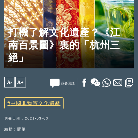
打機了解文化遺產？《江
南百景圖》裏的「杭州三
絕」
A-
A+
我要回應
中國非物質文化遺產
刊登日期 : 2021-03-03
編輯︰聞華