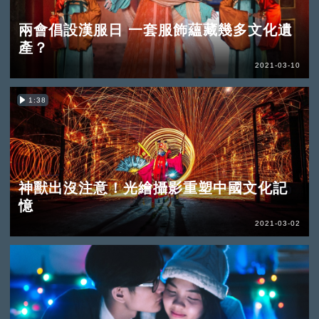
兩會倡設漢服日 一套服飾蘊藏幾多文化遺
產？
2021-03-10
1:38
神獸出沒注意！光繪攝影重塑中國文化記
憶
2021-03-02