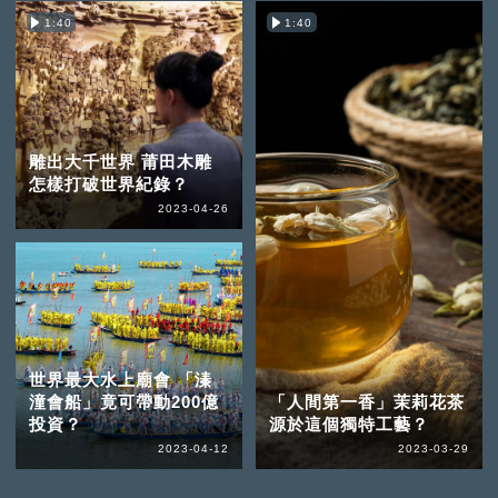
1:40
1:40
雕出大千世界 莆田木雕
怎樣打破世界紀錄？
2023-04-26
世界最大水上廟會 「溱
潼會船」竟可帶動200億
「人間第一香」茉莉花茶
投資？
源於這個獨特工藝？
2023-04-12
2023-03-29