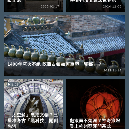
級非遺
共擁44項非遺居世界第一
2025-02-17
2024-12-05
1400年窯火不絕 陝西古鎮如何重塑「瓷都」？
2023-11-19
1:51
「太空艙」裏挖文物？三
星堆考古「黑科技」開創
翻滾而不熄滅？神奇滾燈
先河
登上杭州亞運開幕式