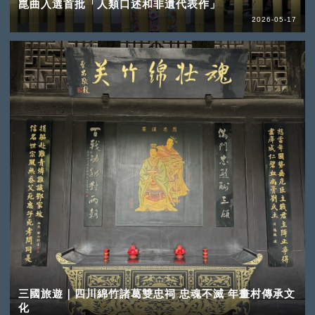
崑曲入選首批「人類口述和非遺代表作」
2026-05-17
三國旅遊｜四川綿竹諸葛雙忠祠 忠魂不滅 年畫村傳承文
化