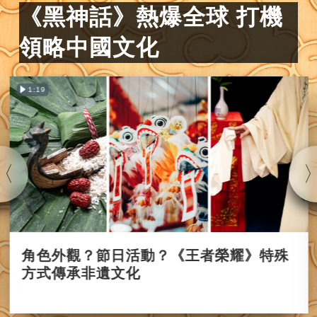
《黑神話》熱爆全球 打機
領略中國文化
1:19
角色外觀？節日活動？《王者榮耀》特殊
方式傳承非遺文化
2021-04-28