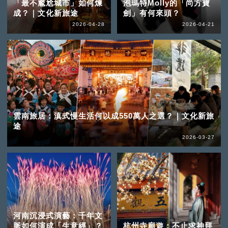
「最不尷尬城市」如何煉
泡瑪特Molly的「尚方寶
成？｜文化新旅途
劍」有何來頭？
2026-04-28
2026-04-21
雲南旅居：滇式慢生活何以成550萬人之選？｜文化新旅
途
2026-03-27
河南沉浸式演藝：千年文
脈如何演成「生意經」？
杭州寺廟遊：不止求神拜