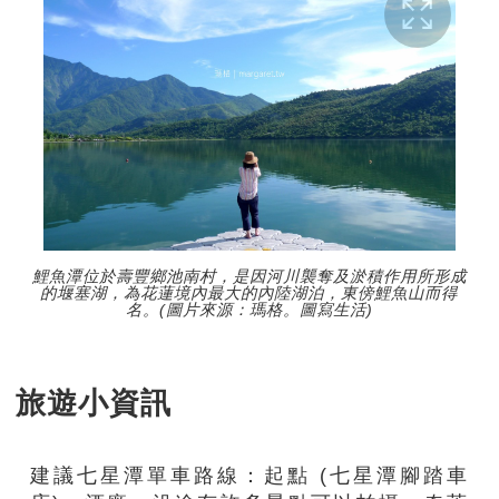
鯉魚潭位於壽豐鄉池南村，是因河川襲奪及淤積作用所形成
的堰塞湖，為花蓮境內最大的內陸湖泊，東傍鯉魚山而得
名。(圖片來源：瑪格。圖寫生活)
旅遊小資訊
建議七星潭單車路線：起點 (七星潭腳踏車