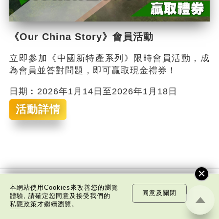
《Our China Story》會員活動
立即參加《中國新特產系列》限時會員活動，成
為會員並答對問題，即可贏取現金禮券！
日期︰2026年1月14日至2026年1月18日
活動詳情
本網站使用Cookies來改善您的瀏覽
同意及關閉
訂閱電子通訊
體驗, 請確定您同意及接受我們的
私隱政策
才繼續瀏覽。