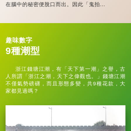
在腦中的秘密便脫口而出。因此「鬼拍...
趣味數字
9種潮型
浙江錢塘江潮，有「天下第一潮」之譽，古
人所謂「浙江之潮，天下之偉觀也。」錢塘江潮
不僅氣勢磅礴，而且形態多變，共9種花款，大
家都見過嗎？