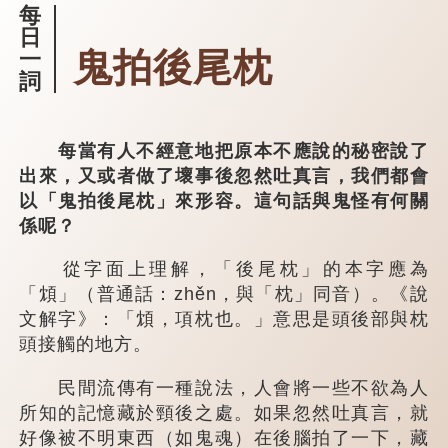
每
日
鬼拍後尾枕
一
詞
每當有人不經意地把原本不應說的秘密說了
出來，又或者做了壞事後忽然吐真言，我們都會
以「鬼拍後尾枕」來形容。這句話與鬼怪有何關
係呢？
從字面上理解，「後尾枕」的本字應為
「䪴」（普通話：zhěn，與「枕」同音）。《說
文解字》：「䪴，項枕也。」意思是頭後部與枕
頭接觸的地方。
民間流傳有一種說法，人會將一些不欲為人
所知的記憶藏於頸後之處。如果忽然吐真言，就
好像被不明東西（如鬼魂）在後腦拍了一下，藏