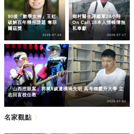
90後「數學女神」王虹
鄉村醫生譚鑑軍24小時
破解百年幾何謎題 奪菲
On Call 18本人情帳簿無
爾茲獎
私奉獻
2026-07-24
2026-07-17
「山西挖眼案」郭斌6歲遭橫禍失明 高考稱霸升大學 立
志回盲校任教
2026-07-02
名家觀點