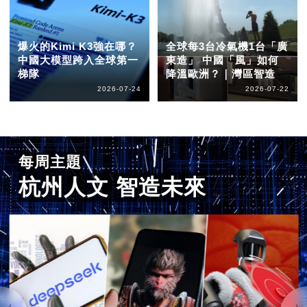
爆火的Kimi K3強在哪？
全球每3台冷氣機1台「廣
中國大模型跨入全球第一
東造」 中國「風」如何
梯隊
降溫歐洲？｜灣區智造
2026-07-24
2026-07-22
每周主題
杭州人文 智造未來