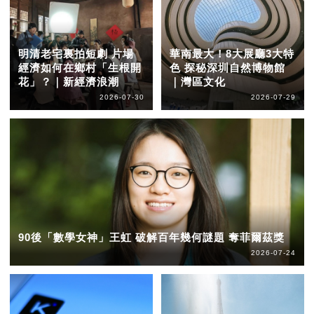
明清老宅裏拍短劇 片場
華南最大！8大展廳3大特
經濟如何在鄉村「生根開
色 探秘深圳自然博物館
花」？｜新經濟浪潮
｜灣區文化
2026-07-30
2026-07-29
90後「數學女神」王虹 破解百年幾何謎題 奪菲爾茲獎
2026-07-24