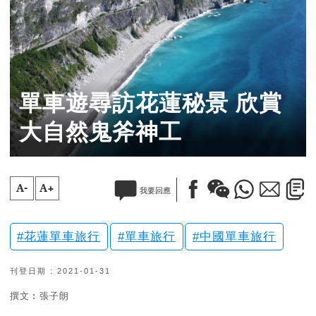
單車遊尋訪花蓮秘景 欣賞
大自然鬼斧神工
A-
A+
我要回應
花蓮單車旅行
單車旅行
中國單車旅行
刊登日期 : 2021-01-31
撰文︰張子朗