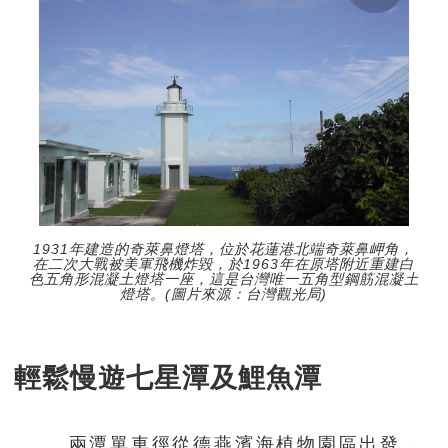
1931年建造的奇萊鼻燈塔，位於花蓮港北端奇萊鼻岬角，
在二次大戰被美軍飛機炸毀，於1963年在原塔附近重建白
色五角形混凝土燈塔一座，這是台灣唯一五角型鋼筋混凝土
燈塔。(圖片來源：台灣觀光局)
輕鬆慢遊七星潭及鯉魚潭
兩潭單車徑從德燕濱海植物園區出發，