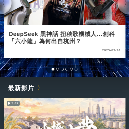
DeepSeek 黑神話 扭秧歌機械人...創科
「六小龍」為何出自杭州？
2025-03-24
最新影片
3:49