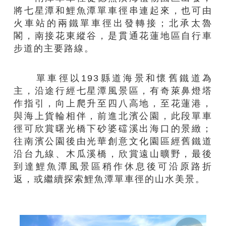
將七星潭和鯉魚潭單車徑串連起來，也可由
火車站的兩鐵單車徑出發轉接；北承太魯
閣，南接花東縱谷，是貫通花蓮地區自行車
步道的主要路線。
單車徑以193縣道海景和懷舊鐵道為
主，沿途行經七星潭風景區，有奇萊鼻燈塔
作指引，向上爬升至四八高地，至花蓮港，
與海上貨輪相伴，前進北濱公園，此段單車
徑可欣賞曙光橋下砂婆礑溪出海口的景緻；
往南濱公園後由光華創意文化園區經舊鐵道
沿台九線、木瓜溪橋，欣賞遠山曠野，最後
到達鯉魚潭風景區稍作休息後可沿原路折
返，或繼續探索鯉魚潭單車徑的山水美景。