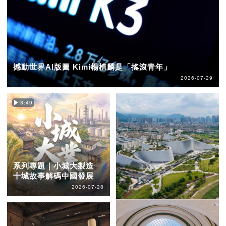
撼動世界AI版圖 Kimi楊植麟是「搖滾青年」
2026-07-29
3:49
系列專題｜小城大製造
十城故事解碼中國發展
2026-07-28