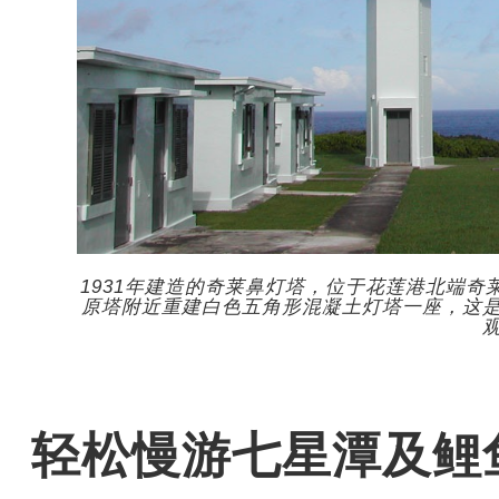
1931年建造的奇莱鼻灯塔，位于花莲港北端奇
原塔附近重建白色五角形混凝土灯塔一座，这是
轻松慢游七星潭及鲤