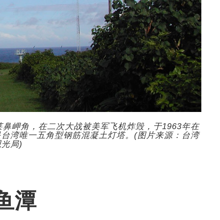
莱鼻岬角，在二次大战被美军飞机炸毁，于1963年在
台湾唯一五角型钢筋混凝土灯塔。(图片来源：台湾
观光局)
鱼潭