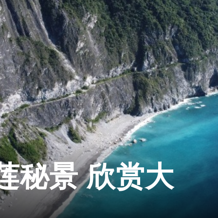
莲秘景 欣赏大