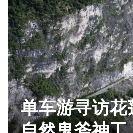
单车游寻访花
自然鬼斧神工