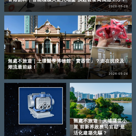
2026-05-28
無處不旅遊｜上環醫學博物館「賣器官」？走在抗疫及
潮流最前線！
2026-05-24
無處不旅遊｜大埔隱世小
屋 前新界政務司官邸 是
活化建築先驅？