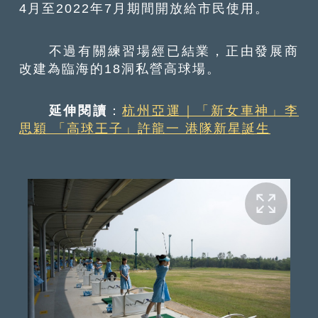
4月至2022年7月期間開放給市民使用。
不過有關練習場經已結業，正由發展商
改建為臨海的18洞私營高球場。
延伸閱讀
：
杭州亞運｜「新女車神」李
思穎 「高球王子」許龍一 港隊新星誕生