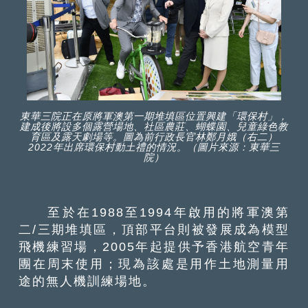
東華三院正在原將軍澳第一期堆填區位置興建「環保村」，
建成後將設多個露營場地、社區農莊、蝴蝶園、兒童綠色教
育區及露天劇場等。圖為前行政長官林鄭月娥（右二）
2022年出席環保村動土禮的情況。（圖片來源：東華三
院）
至於在1988至1994年啟用的將軍澳第
二/三期堆填區，頂部平台則被發展成為模型
飛機練習場，2005年起提供予香港航空青年
團在周末使用；現為該處是用作土地測量用
途的無人機訓練場地。