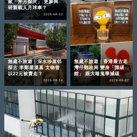
家「奔月探火」 更參與
研製載人月球車？
2026-06-23
無處不旅遊｜深水埗屋邨
無處不旅遊｜香港最古老
探古 李鄭屋漢墓 文物曾
灣仔郵政局 變身「識碳
以22元被賣走？
館」 跟大嘥鬼學減碳
2026-06-14
2026-06-07