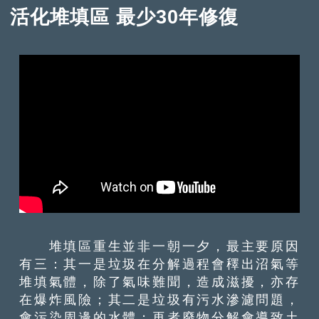
活化堆填區 最少30年修復
堆填區重生並非一朝一夕，最主要原因
有三：其一是垃圾在分解過程會䆁出沼氣等
堆填氣體，除了氣味難聞，造成滋擾，亦存
在爆炸風險；其二是垃圾有污水滲濾問題，
會污染周邊的水體；再者廢物分解會導致土