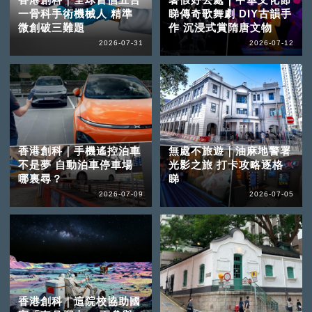
一骨科手術機械人 精準
睇傳奇歌舞劇 DIY古韻手
微創破三難題
作 沉浸式賞隋唐文物
2026-07-31
2026-07-12
香港創科｜手機遙控泊車
無處不旅遊｜油麻地警署
不是夢 自動泊車停車場
光影之旅 打卡攻略逐格
哪裏尋？
睇
2026-07-09
2026-07-05
香港創科｜這院校協助國