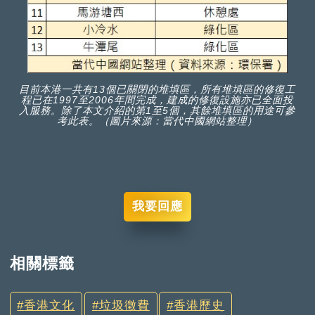
目前本港一共有13個已關閉的堆填區，所有堆填區的修復工
程已在1997至2006年間完成，建成的修復設施亦已全面投
入服務。除了本文介紹的第1至5個，其餘堆填區的用途可參
考此表。（圖片來源：當代中國網站整理）
我要回應
相關標籤
香港文化
垃圾徵費
香港歷史