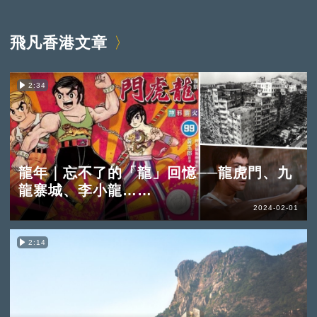
飛凡香港文章
2:34
龍年｜忘不了的「龍」回憶──龍虎門、九
龍寨城、李小龍……
2024-02-01
2:14