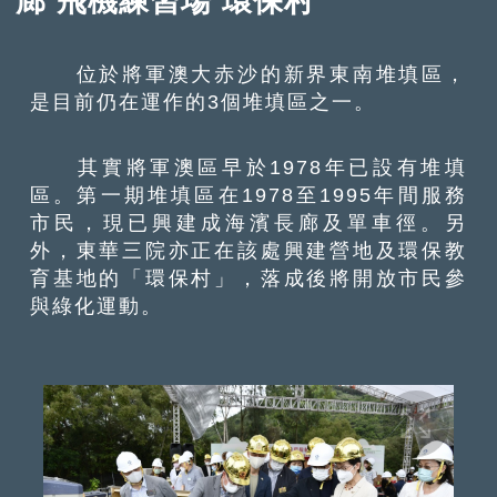
廊 飛機練習場 環保村
位於將軍澳大赤沙的新界東南堆填區，
是目前仍在運作的3個堆填區之一。
其實將軍澳區早於1978年已設有堆填
區。第一期堆填區在1978至1995年間服務
市民，現已興建成海濱長廊及單車徑。另
外，東華三院亦正在該處興建營地及環保教
育基地的「環保村」，落成後將開放市民參
與綠化運動。