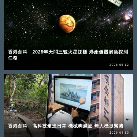
香港創科｜2028年天問三號火星採樣 港產儀器肩負探測
任務
2026-05-12
香港創科｜高科技走進日常 機械狗滅蚊 無人機捉聚賭
2026-04-30