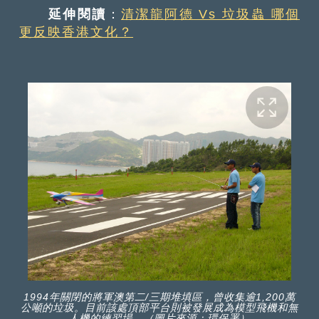
延伸閱讀
：
清潔龍阿德 Vs 垃圾蟲 哪個
更反映香港文化？
1994年關閉的將軍澳第二/三期堆填區，曾收集逾1,200萬
公噸的垃圾。目前該處頂部平台則被發展成為模型飛機和無
人機的練習場。（圖片來源：環保署）