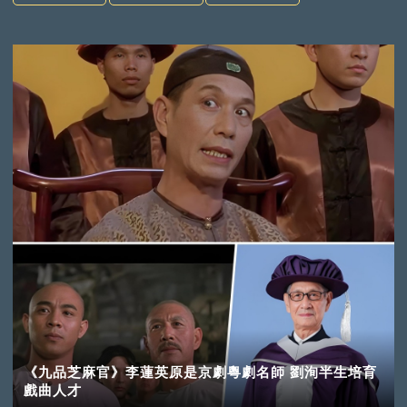
《九品芝麻官》李蓮英原是京劇粵劇名師 劉洵半生培育
戲曲人才