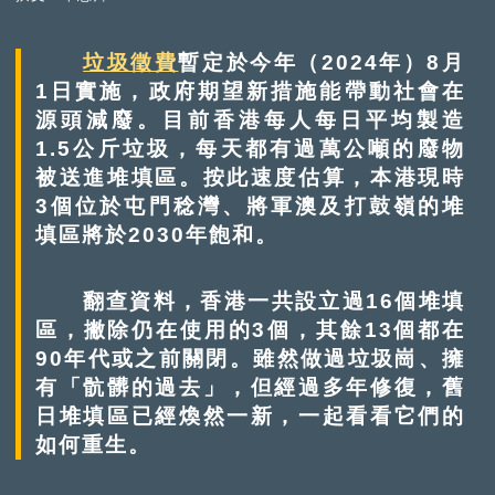
垃圾徵費
暫定於今年（2024年）8月
1日實施，政府期望新措施能帶動社會在
源頭減廢。目前香港每人每日平均製造
1.5公斤垃圾，每天都有過萬公噸的廢物
被送進堆填區。按此速度估算，本港現時
3個位於屯門稔灣、將軍澳及打鼓嶺的堆
填區將於2030年飽和。
翻查資料，香港一共設立過16個堆填
區，撇除仍在使用的3個，其餘13個都在
90年代或之前關閉。雖然做過垃圾崗、擁
有「骯髒的過去」，但經過多年修復，舊
日堆填區已經煥然一新，一起看看它們的
如何重生。