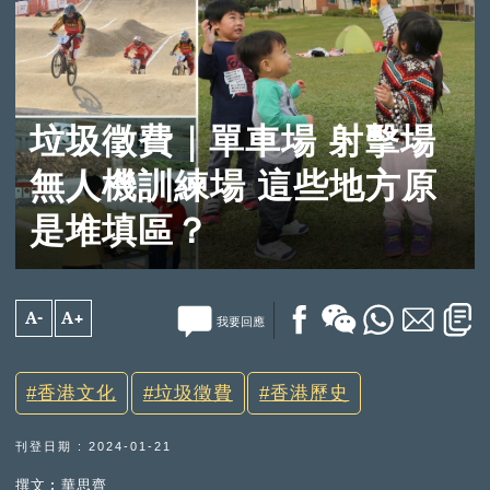
垃圾徵費｜單車場 射擊場
無人機訓練場 這些地方原
是堆填區？
A-
A+
我要回應
香港文化
垃圾徵費
香港歷史
刊登日期 : 2024-01-21
撰文︰華思齊