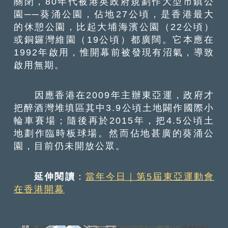
關閉，80年代被港英政府規劃作大型市鎮公
園──葵涌公園，佔地27公頃，是香港最大
的休憩公園，比起大埔海濱公園（22公頃）
或銅鑼灣維園（19公頃）都廣闊。它本應在
1992年啟用，惟開幕前被發現有沼氣，導致
啟用無期。
因應香港在2009年主辦東亞運，政府才
把醉酒灣堆填區其中3.9公頃土地闢作國際小
輪車賽場；隨後再於2015年，把4.5公頃土
地劃作臨時板球場。然而佔地甚廣的葵涌公
園，目前仍未開放公眾。
延伸閱讀
：
當年今日｜第5屆東亞運動會
在香港開幕