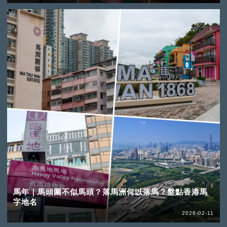
馬年｜馬頭圍不似馬頭？落馬洲何以落馬？盤點香港馬
字地名
2026-02-11