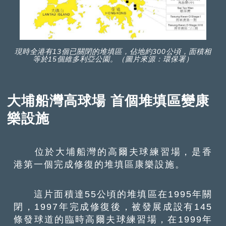
現時全港有13個已關閉的堆填區，佔地約300公頃，面積相
等於15個維多利亞公園。（圖片來源：環保署）
大埔船灣高球場 首個堆填區變康
樂設施
位於大埔船灣的高爾夫球練習場，是香
港第一個完成修復的堆填區康樂設施。
這片面積達55公頃的堆填區在1995年關
閉，1997年完成修復後，被發展成設有145
條發球道的臨時高爾夫球練習場，在1999年