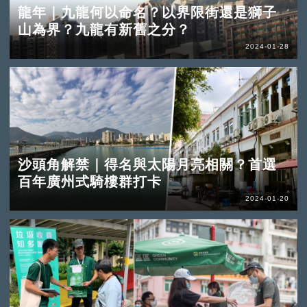
龍年｜九龍何以命名？以界限街還是獅子
山為界？九龍有新舊之分？
2024-01-28
沙頭角解禁｜得名與太陽月亮相關？首選
百年廣州式騎樓群打卡
2024-01-20