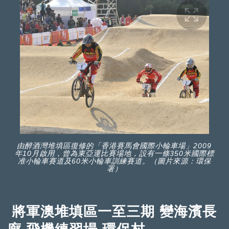
由醉酒灣堆填區復修的「香港賽馬會國際小輪車場」2009
年10月啟用，曾為東亞運比賽場地，設有一條350米國際標
准小輪車賽道及60米小輪車訓練賽道。（圖片來源：環保
署）
將軍澳堆填區一至三期 變海濱長