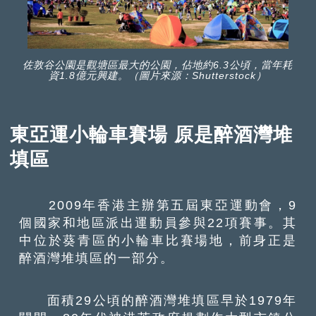
佐敦谷公園是觀塘區最大的公園，佔地約6.3公頃，當年耗
資1.8億元興建。（圖片來源：Shutterstock）
東亞運小輪車賽場 原是醉酒灣堆
填區
2009年香港主辦第五屆東亞運動會，9
個國家和地區派出運動員參與22項賽事。其
中位於葵青區的小輪車比賽場地，前身正是
醉酒灣堆填區的一部分。
面積29公頃的醉酒灣堆填區早於1979年