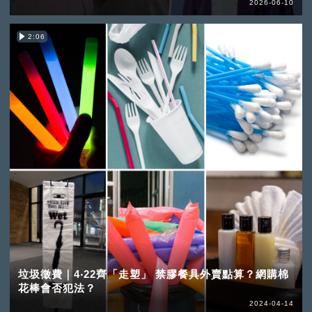
2026-06-10
2:06
垃圾徵費｜4‧22齊「走塑」 禁膠餐具外賣點算？網購棉
花棒會否犯法？
2024-04-14