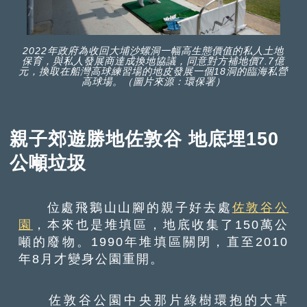
2022年政府為收回大埔沙螺洞一幅高生態價值的私人土地
保育，與私人發展商達成換地協議，同意對方補地價7.7億
元，換取在船灣高球練習場的地皮發展一個18洞的臨海私營
高球場。（圖片來源：環保署）
親子郊遊勝地佐敦谷 地底埋150
公噸垃圾
位處飛鵝山山腳的親子好去處
佐敦谷公
園
，本來也是堆填區，地底收集了150萬公
噸的廢物。1990年堆填區關閉，直至2010
年8月才變身公園重開。
佐敦谷公園中央那片綠樹環抱的大草