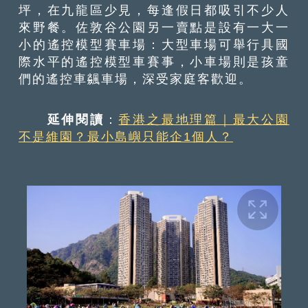
坪，在九龍區少見，每逢假日都吸引不少人
來野餐。佐敦谷公園另一賣點是設有一大一
小的遙控模型賽車場：大型車場可舉行具國
際水平的遙控模型車賽事，小車場則是孩童
們的遙控車飊車場，深受家庭客歡迎。
延伸閱讀
：
香港之最地理篇｜最大公園
不是維園？最小島嶼只能企1個人？