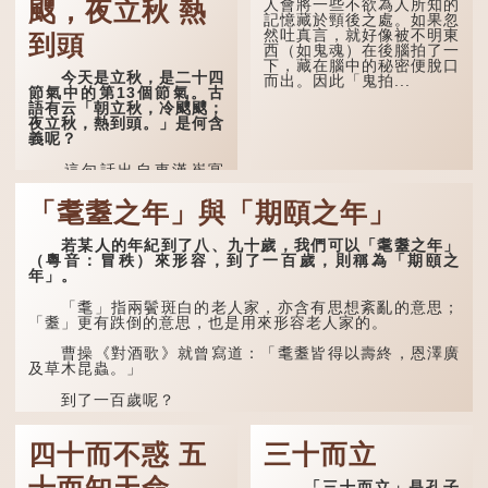
人會將一些不欲為人所知的
颼，夜立秋 熱
驚。 雲天收夏色，木
記憶藏於頸後之處。如果忽
葉動秋聲。
然吐真言，就好像被不明東
到頭
西（如鬼魂）在後腦拍了一
詩的前兩句寫的是：這
下，藏在腦中的秘密便脫口
一天早晨，天上的「流火」
今天是立秋，是二十四
而出。因此「鬼拍...
（指大火星，象徵暑氣）開
節氣中的第13個節氣。古
始消退，涼爽的秋風（商
語有云「朝立秋，冷颼颼；
飆，即西風）已經悄然吹
夜立秋，熱到頭。」是何含
起。後兩句，便是全詩的靈
義呢？
魂...
這句話出自東漢崔寔
《四民月令》：「朝立秋，
冷颼颼；夜立秋，熱到
「耄耋之年」與「期頤之年」
頭」。到了清代，顧祿在
《清嘉錄》中記錄蘇州風俗
若某人的年紀到了八、九十歲，我們可以「耄耋之年」
時，也引用了這句諺語。不
（粵音：冒秩）來形容，到了一百歲，則稱為「期頤之
過當地百姓的口頭說法是
年」。
「朝立秋，渹颼颼；夜立
秋，熱吽吽」。雖然用字略
有不同，但意思完全一致。
「耄」指兩鬢斑白的老人家，亦含有思想紊亂的意思；
「耋」更有跌倒的意思，也是用來形容老人家的。
那麼，這句話到底準不
準呢？它反映了古人的一種
曹操《對酒歌》就曾寫道：「耄耋皆得以壽終，恩澤廣
樸素觀察：如果立秋的精
及草木昆蟲。」
確...
到了一百歲呢？
那麼就可以稱為「期頤」。《禮記.曲禮上》：「百年曰
期頤。」鄭玄註：「期，猶要也；頤，養也。不知衣服食
四十而不惑 五
三十而立
味，孝子要盡養道...
「三十而立」是孔子