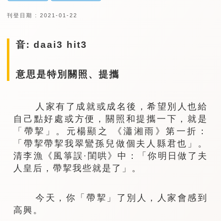
刊登日期 : 2021-01-22
音: daai3 hit3
意思是特別關照、提攜
人家有了成就或成名後，希望別人也給
自己點好處或方便，關照和提攜一下，就是
「帶挈」。元楊顯之 《瀟湘雨》第一折：
「帶挈帶挈我翠鸞孫兒做個夫人縣君也」。
清李漁《風箏誤·閨哄》中：「你明日做了夫
人皇后，帶挈我些就是了」。
今天，你「帶挈」了別人，人家會感到
高興。