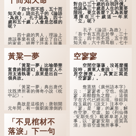
十而知天命
對自己三十歲的自我評價。
他認為三十歲是人生的重要
「四十而不惑，五十而
階段。要立甚麼？又為甚麼
知天命」語出孔子的《論語
選擇在三十歲這一年來
·為政》。孔子認為，四十
「立」呢？
歲和五十歲，人會是怎樣的
呢？
孔子《論語·為政》：
「吾十有五而志於學，三十
四十歲的男人，理論上
而立，四十而不惑，五十而
應該事業有成，建立了自己
知天命，六十而耳順，七十
的家庭。經歷了許多人與事
而從心所欲，不逾矩。」
之後，對事物有了自己的判
斷能力，不會輕易為表象所
黃粱一夢
空寥寥
在古代，男子一般於二
迷惑。
十歲進行冠禮，冠禮完成後
便是成人，但由於未達壯
孔子在《論語·子罕》
「黃粱一夢」比喻榮華
空間空蕩蕩，沒甚麼擺
年，所以又稱「弱冠」。
也說：「知者不惑，仁者不
富貴終歸虛幻，勸喻世人不
設時，廣東人會說：「這間
《禮記·曲禮》明確記載：
憂，勇者不懼。」「知」與
用太過執著，原來是出自一
房空撩撩。」其實正寫是
「人生十年曰幼，學；二十
智慧的「智」相通，四十歲
個典故。
「空寥寥」。
曰弱，冠；三十曰壯，有
的男人應已累積足夠智慧，
室。」這說明三十歲在...
不再對自己的人生感到困
「黃粱一夢」典出唐代
詹憲慈《廣州語本字》
惑、憂慮與恐懼。
沈既濟所著的傳奇小說《枕
云：「寥寥者，空也。俗讀
中記》。
寥，若醋餾魚之餾。」這個
字在古代已經出現。徐鉉與
段玉裁的《說文》注本中，
典故是這樣的：唐朝開
「寥」是「廫」的篆形，解
元年間，有一個窮困潦倒的
作空渺、空虛。如《列仙傳
盧姓書生，在上京赴考的途
·安期先生》載琊阜老人故
中經過一間旅店休息，碰巧
「不見棺材不
事，以「寥寥安期，虛質高
遇到一位呂姓道士，兩人暢
清」形容空虛無所事事。
談甚歡。
落淚」下一句
言談間，盧姓書生感慨