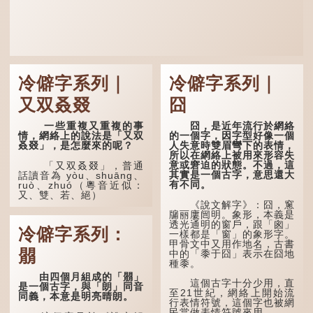
冷僻字系列｜
冷僻字系列｜
又双叒叕
囧
一些重複又重複的事
囧，是近年流行於網絡
情，網絡上的說法是「又双
的一個字，因字型好像一個
叒叕」，是怎麼來的呢？
人失意時雙眉彎下的表情，
所以在網絡上被用來形容失
意或窘迫的狀態。不過，這
「又双叒叕」，普通
其實是一個古字，意思還大
話讀音為 yòu、shuāng、
有不同。
ruò、zhuó（粵音近似：
又、雙、若、絕）
《說文解字》：囧，窻
牖丽廔闿明。象形，本義是
「又」和「双」比較
透光通明的窗戶，跟「囪」
易理解，前者表示再次，後
冷僻字系列：
一樣都是「窗」的象形字。
者表示一對，兩個「又」便
甲骨文中又用作地名，古書
是「双」。
朤
中的「黍于囧」表示在囧地
種黍。
「叒」（音：若）原是
古代神話中的樹木名
由四個月組成的「朤」
這個古字十分少用，直
稱。 《說文解字·叒部》：
是一個古字，與「朗」同音
至21世紀，網絡上開始流
「叒，日初出東方湯谷所登
同義，本意是明亮晴朗。
行表情符號，這個字也被網
榑桑，叒木也。」
民當做表情符號來用。