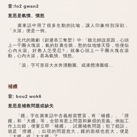
音:fo2 gwan2
意思是氣憤、憤怒
廣東話中用了很多生動的比喻，讓人印象特別深刻，
「火滾」便是一例。
元代的雜劇《尉遲恭三奪槊》中:「聽元帥說原因，心頭
上一千團火塊滾，氣的肚裏生嗔，愁的似地慘天昏，恰便似
心內火滾。好教人怎受忍?」就像心頭上一千團火塊在滾
動，心內火滾，甚為氣憤、憤怒。
「滾」字可形容大水奔湧翻騰、或液體沸騰樣...
補鑊
音: bou2 wok6
意思是補救問題或缺失
「鑊」字在廣東話中含義相當豐富，有「補鑊」、「揹
鑊」和「大鑊」等，全部有惹上問題和麻煩的意義。例如工
作上出錯，便要立即「補鑊」﹐試圖補救問題；犯了錯誤，
就是「揹鑊」；出現的問題愈大，鑊的面積也愈大，便是
「大鑊」或「大大鑊」了。