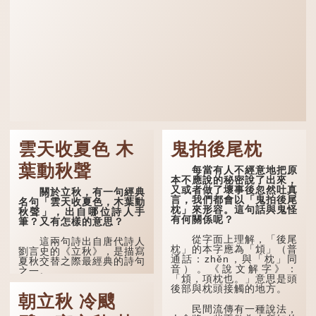
雲天收夏色 木
鬼拍後尾枕
葉動秋聲
每當有人不經意地把原
本不應說的秘密說了出來，
又或者做了壞事後忽然吐真
關於立秋，有一句經典
言，我們都會以「鬼拍後尾
名句「雲天收夏色，木葉動
枕」來形容。這句話與鬼怪
秋聲」，出自哪位詩人手
有何關係呢？
筆？又有怎樣的意思？
從字面上理解，「後尾
這兩句詩出自唐代詩人
枕」的本字應為「䪴」（普
劉言史的《立秋》，是描寫
通話：zhěn，與「枕」同
夏秋交替之際最經典的詩句
音）。《說文解字》：
之一。
「䪴，項枕也。」意思是頭
後部與枕頭接觸的地方。
《立秋》全詩如下：
朝立秋 冷颼
民間流傳有一種說法，
茲晨戒流火，商飆早已