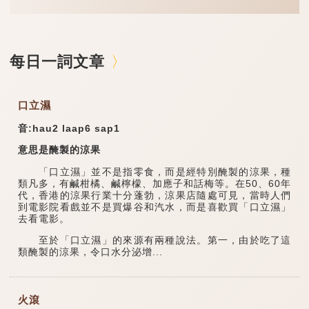
每日一詞文章
口立濕
音:hau2 laap6 sap1
意思是醃製的涼果
「口立濕」並不是指零食，而是經特別醃製的涼果，種
類凡多，有鹹柑橘、鹹檸檬、加應子和話梅等。在50、60年
代，香港的涼果行業十分蓬勃，涼果店隨處可見，當時人們
到電影院看戲並不是買爆谷和汽水，而是喜歡買「口立濕」
去看電影。
至於「口立濕」的來源有兩種說法。第一，由於吃了這
類醃製的涼果，令口水分泌增...
火滾