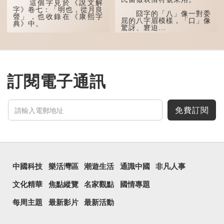
這個字見於《說文解
「叕...
字》卷七：「明也，從月良
囧字的「八」像一對委
聲」，也收錄在《康熙字
屈的八字眉模樣，「口」像
典》中。
驚訝、窘迫...
這個字，用法頗多。
「朤朤乾坤，捨我其
誰。」乾坤是《周易》中的
兩個卦名，這裏指天地、宇
宙等，形容政治清明，天下
訂閱電子通訊
太平！
「天空朤朤，任鳥兒高
飛。」也是指天清氣明，鳥
兒可高飛。
免費訂閱
「朤朤脆脆」就是形容
辦事爽快乾脆。我們熟...
中國科技
樂活灣區
潮遊生活
通識中國
非凡人事
文化精華
焦點縱覽
名家觀點
國情專題
每周主題
最新影片
最新活動