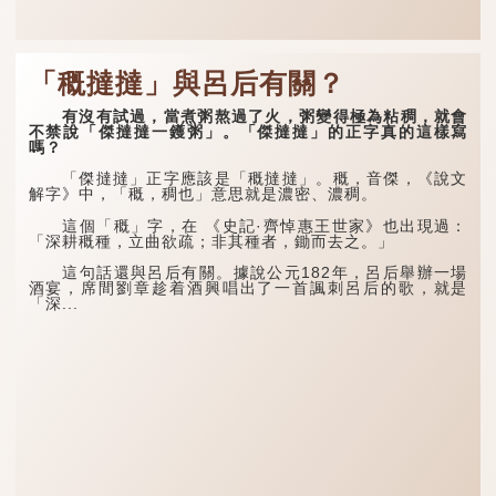
「穊撻撻」與呂后有關？
有沒有試過，當煮粥熬過了火，粥變得極為粘稠，就會
不禁說「傑撻撻一鑊粥」。「傑撻撻」的正字真的這樣寫
嗎？
「傑撻撻」正字應該是「穊撻撻」。穊，音傑，《說文
解字》中，「穊，稠也」意思就是濃密、濃稠。
這個「穊」字，在 《史記·齊悼惠王世家》也出現過：
「深耕穊種，立曲欲疏；非其種者，鋤而去之。」
這句話還與呂后有關。據說公元182年，呂后舉辦一場
酒宴，席間劉章趁着酒興唱出了一首諷刺呂后的歌，就是
「深...