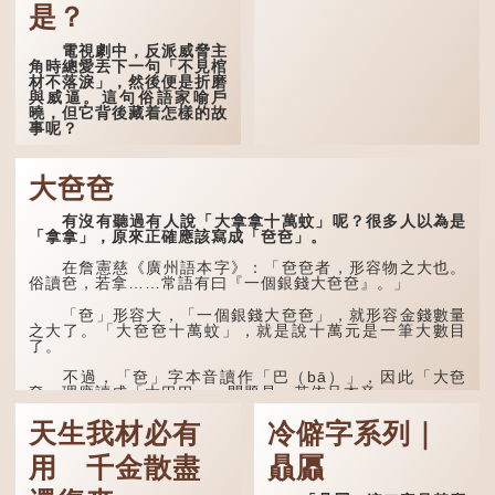
自己雖貴為讀書人，但一直
是？
未能考取功名，仍然貧困，
感到十分落泊。於是，道士
電視劇中，反派威脅主
拿出一個青瓷枕頭，讓...
角時總愛丟下一句「不見棺
材不落淚」，然後便是折磨
與威逼。這句俗語家喻戶
曉，但它背後藏着怎樣的故
事呢？
「不見棺材不落淚」的
原句，有說法是「不見棺材
大夿夿
不下淚」或「不見親棺不下
淚」，出自明朝蘭陵笑笑生
有沒有聽過有人說「大拿拿十萬蚊」呢？很多人以為是
所著的《金瓶梅詞話》第九
「拿拿」，原來正確應該寫成「夿夿」。
十八回。原意是指人未親眼
見到親人棺木，便不會真正
感到悲傷；後來引申為比喻
在詹憲慈《廣州語本字》：「夿夿者，形容物之大也。
人執迷不悟，不到徹底失
俗讀夿，若拿……常語有曰『一個銀錢大夿夿』。」
敗，便不肯罷休。
「夿」形容大，「一個銀錢大夿夿」，就形容金錢數量
許多人對這上半句耳熟
之大了。「大夿夿十萬蚊」，就是說十萬元是一筆大數目
能詳，但它其實還有下半句
了。
——「不到黃河心不死」...
不過，「夿」字本音讀作「巴（bā）」，因此「大夿
夿」理應讀成「大巴巴」。問題是，若依足本音，...
天生我材必有
冷僻字系列｜
用 千金散盡
贔屭