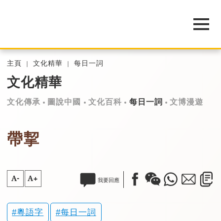
主頁
文化精華
每日一詞
文化精華
文化傳承
圖說中國
文化百科
每日一詞
文博漫遊
帶挈
A-
A+
我要回應
粵語字
每日一詞