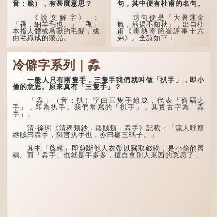
音：脆），有甚麼意思？
句，其中便有杜甫的名句。
《說文解字》 ：
這句便是「大暑運金
「毳，細羊毛也。」「毳」
氣，荊揚不知秋」，出自杜
本指人體或鳥獸的毛髮，或
甫《毒熱寄簡崔評事十六
由毛織成的製品。
弟》。全詩如下：
人體表面，例如手臂等
大暑運金氣，荊揚不知
部位生長的細毛，也叫
秋。
冷僻字系列｜掱
「毳」，又叫「寒毛」、
「汗毛」。
林下有塌翼，水中無行
舟。
一般人只有兩隻手，三隻手我們就叫做「扒手」，即小
醫學上，「毳毛」是一
偷的意思。原來真有「三隻手」？
個專有名詞。它指人類在兒
五行當中「金」對應秋
童時期長出的一種細小、不
季，代表涼爽肅殺之氣。
「掱」（音：扒）字由三隻手組成，代表「偷竊之
易注意到卻又幾乎遍布全身
「運」是「運行」，生動地
手」，即為扒手。我們常寫的「扒手」，其實古字為「掱
的毛髮。毳毛的密度因人而
描寫大暑的酷熱阻礙金氣流
手」。
異，其長度則通常不會...
轉。「大暑運金氣」以誇張
手法描寫炎熱阻滯了季節更
清·徐珂《清稗類鈔．盜賊類．掱手》記載：「滬人呼翦
替。
綹賊曰掱手，猶言扒手也，亦曰癟三碼子。」
「荊揚」指...
其中「翦綹」即剪斷他人衣帶以竊取錢物，是小偷的舊
稱。而「掱手」也就是手多多，擅自拿別人東西的意思了...