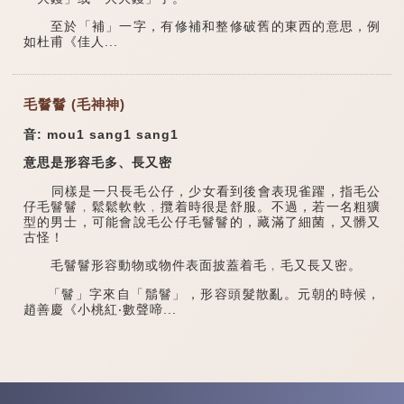
至於「補」一字，有修補和整修破舊的東西的意思，例
如杜甫《佳人...
毛鬙鬙 (毛神神)
音: mou1 sang1 sang1
意思是形容毛多、長又密
同樣是一只長毛公仔，少女看到後會表現雀躍，指毛公
仔毛鬙鬙﹐鬆鬆軟軟﹐攬着時很是舒服。不過，若一名粗獷
型的男士，可能會說毛公仔毛鬙鬙的，藏滿了細菌，又髒又
古怪！
毛鬙鬙形容動物或物件表面披蓋着毛﹐毛又長又密。
「鬙」字來自「鬅鬙」，形容頭髮散亂。元朝的時候，
趙善慶《小桃紅‧數聲啼...