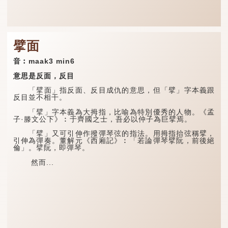
擘面
音︰maak3 min6
意思是反面，反目
「擘面」指反面、反目成仇的意思，但「擘」字本義跟
反目並不相干。
「擘」字本義為大拇指，比喻為特別優秀的人物。《孟
子·滕文公下》︰于齊國之士，吾必以仲子為巨擘焉。
「擘」又可引伸作撥彈琴弦的指法。用拇指抬弦稱擘，
引伸為彈奏。董解元《西廂記》︰「若論彈琴擘阮，前後絕
倫」。擘阮，即彈琴。
然而...