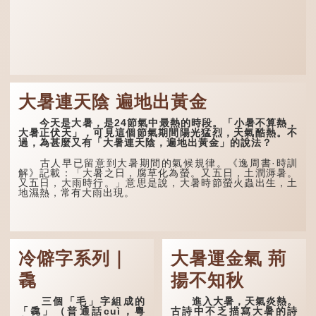
大暑連天陰 遍地出黃金
今天是大暑，是24節氣中最熱的時段。「小暑不算熱，
大暑正伏天」，可見這個節氣期間陽光猛烈，天氣酷熱。不
過，為甚麼又有「大暑連天陰，遍地出黃金」的說法？
古人早已留意到大暑期間的氣候規律。《逸周書·時訓
解》記載：「大暑之日，腐草化為螢。又五日，土潤溽暑。
又五日，大雨時行。」意思是說，大暑時節螢火蟲出生，土
地濕熱，常有大雨出現。
冷僻字系列｜
大暑運金氣 荊
毳
揚不知秋
三個「毛」字組成的
進入大暑，天氣炎熱。
「毳」（普通話cuì，粵
古詩中不乏描寫大暑的詩