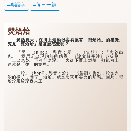
粵語字
每日一詞
㷫烚烚
炎熱夏天，在街上走動很容易就有「㷫烚烚」的感覺。
究竟「㷫烚烚」是甚麼感覺呢？
「㷫」（hing3，粵音：慶）。《集韻》：「火乾出
也。」意思是出現灼熱的感覺；《說文解字注》亦提到：
「上出為乾，下注則為溼。」火從下而上燃燒，熱氣向上，
這就是「㷫」的意思。
「烚」（hap6，粵音：洽），《集韻》提到，烚是火一
般的樣子，疊字「烚烚」就是用來形容火的形態。因此，㷫
烚烚用於形容火正...