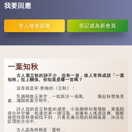
我要回應
登入
發表回應
登記
成為新會員
一葉知秋
古人寫立秋的詩不少，但有一首，後人常與成語「一葉
知秋」拉上關係。你知道是哪一首嗎？
這首就是宋·劉翰的《立秋》：
乳鴉啼散玉屏空，一枕新涼一扇風。 睡起秋聲無覓
處，滿階梧葉月明中。
詩人寫的是立秋夜的感受。小烏鴉啼叫着飛散，屏風顯
得分外空曠；枕邊吹來一陣涼風，就像有人搖扇送爽。睡醒
後想找尋秋聲卻找不到，只看見滿台階的梧桐落葉，沐浴在
皎潔的月光中。
古人認為梧桐是「靈樹...