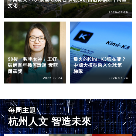
文化
2026-07-29
90後「數學女神」王虹
爆火的Kimi K3強在哪？
破解百年幾何謎題 奪菲
中國大模型跨入全球第一
爾茲獎
梯隊
2026-07-24
2026-07-24
每周主題
杭州人文 智造未來