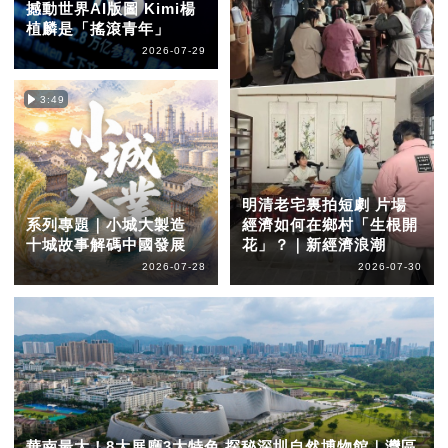
撼動世界AI版圖 Kimi楊
植麟是「搖滾青年」
2026-07-29
3:49
明清老宅裏拍短劇 片場
系列專題｜小城大製造
經濟如何在鄉村「生根開
十城故事解碼中國發展
花」？｜新經濟浪潮
2026-07-28
2026-07-30
華南最大！8大展廳3大特色 探秘深圳自然博物館｜灣區