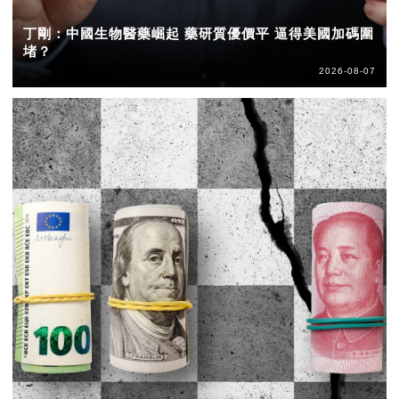
丁剛：中國生物醫藥崛起 藥研質優價平 逼得美國加碼圍
堵？
2026-08-07