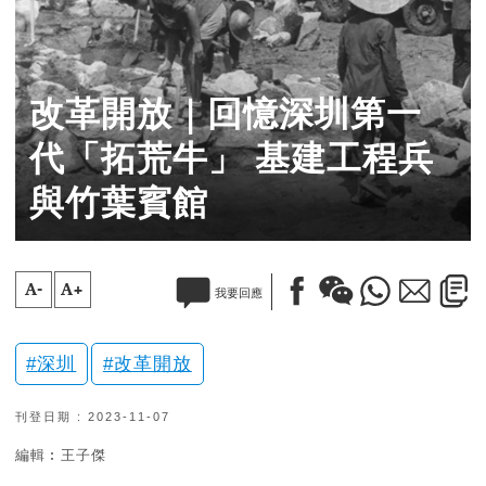
改革開放｜回憶深圳第一
代「拓荒牛」 基建工程兵
與竹葉賓館
A-
A+
我要回應
深圳
改革開放
刊登日期 : 2023-11-07
編輯︰王子傑