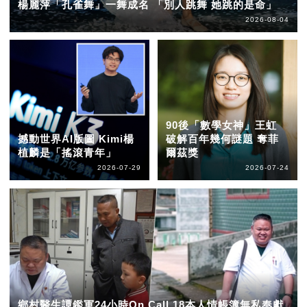
楊麗萍「孔雀舞」一舞成名 「別人跳舞 她跳的是命」
2026-08-04
90後「數學女神」王虹
撼動世界AI版圖 Kimi楊
破解百年幾何謎題 奪菲
植麟是「搖滾青年」
爾茲獎
2026-07-29
2026-07-24
鄉村醫生譚鑑軍24小時On Call 18本人情帳簿無私奉獻