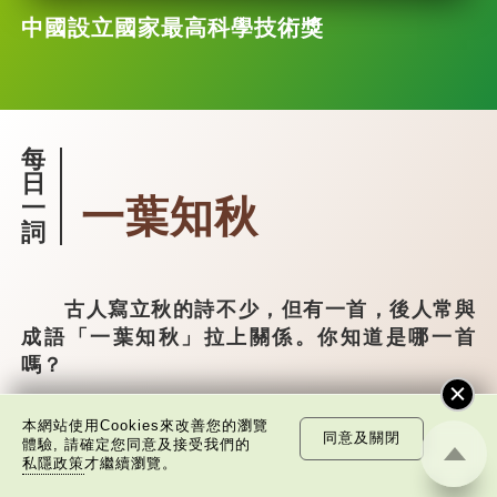
中國設立國家最高科學技術獎
每
日
一葉知秋
一
詞
古人寫立秋的詩不少，但有一首，後人常與
成語「一葉知秋」拉上關係。你知道是哪一首
嗎？
這首就是宋·劉翰的《立秋》：
本網站使用Cookies來改善您的瀏覽
同意及關閉
體驗, 請確定您同意及接受我們的
乳鴉啼散玉屏空，一枕新涼一扇風。 睡
私隱政策
才繼續瀏覽。
起秋聲無覓處，滿階梧葉月明中。