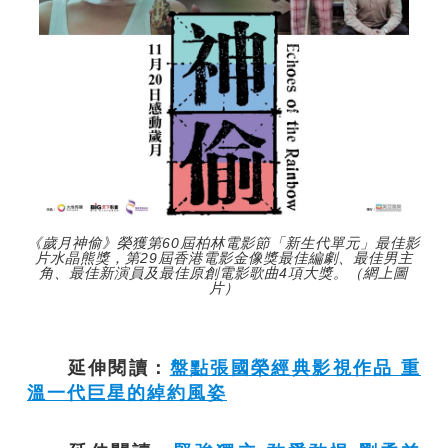
《歲月神偷》榮獲第60屆柏林電影節「新生代單元」最佳影
片水晶熊獎，第29屆香港電影金像獎最佳編劇、最佳男主
角、最佳新演員及最佳原創電影歌曲4項大獎。（網上圖
片）
延伸閱讀：
盤點張國榮經典影視作品 重
溫一代巨星的綽約風姿