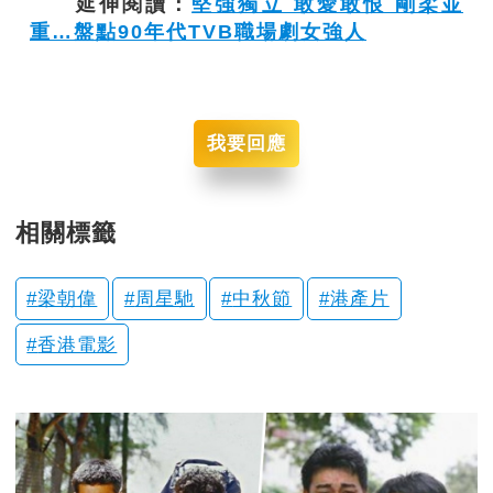
延伸閱讀：
堅強獨立 敢愛敢恨 剛柔並
重…盤點90年代TVB職場劇女強人
我要回應
相關標籤
梁朝偉
周星馳
中秋節
港產片
香港電影