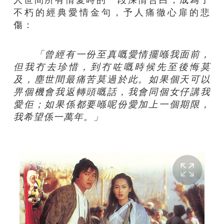
不朽的經典愛情金句，予人痛徹心扉的悲
傷：
「曾經有一份至真嘅愛情擺喺我面前，
但我冇去珍惜，到冇咗嘅時候先至後悔莫
及，塵世間最痛苦莫過於此。如果個天可以
畀個機會我返轉頭嘅話，我會同個女仔講我
愛佢；如果係都要喺呢份愛加上一個期限，
我希望係一萬年。」