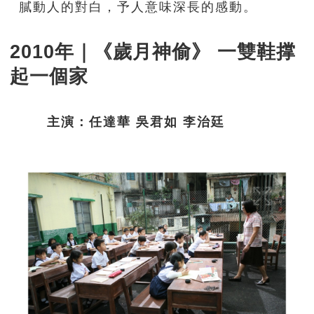
膩動人的對白，予人意味深長的感動。
2010年｜《歲月神偷》 一雙鞋撑
起一個家
主演：任達華 吳君如 李治廷