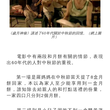
《歲月神偷》講述了60年代關於中秋節的回憶。（網上圖
片）
電影中有兩段和月餅有關的情節，表現
出60年代的人對中秋節的重視。
第一場是羅媽媽在中秋節當天提了8盒月
餅回家，本以為家人至少能享用到一盒月
餅，誰知除去給親人的和打點送禮的份量，
一家四口只分到2個月餅。