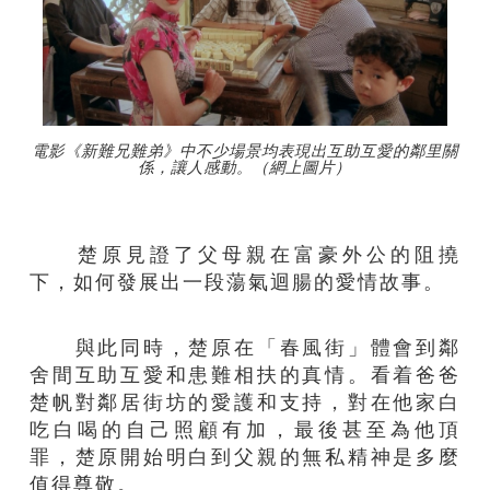
電影《新難兄難弟》中不少場景均表現出互助互愛的鄰里關
係，讓人感動。（網上圖片）
楚原見證了父母親在富豪外公的阻撓
下，如何發展出一段蕩氣迴腸的愛情故事。
與此同時，楚原在「春風街」體會到鄰
舍間互助互愛和患難相扶的真情。看着爸爸
楚帆對鄰居街坊的愛護和支持，對在他家白
吃白喝的自己照顧有加，最後甚至為他頂
罪，楚原開始明白到父親的無私精神是多麼
值得尊敬。