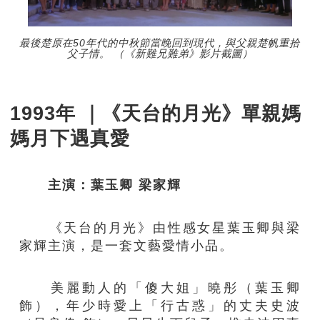
最後楚原在50年代的中秋節當晚回到現代，與父親楚帆重拾
父子情。 （《新難兄難弟》影片截圖）
1993年 ｜《天台的月光》單親媽
媽月下遇真愛
主演：葉玉卿 梁家輝
《天台的月光》由性感女星葉玉卿與梁
家輝主演，是一套文藝愛情小品。
美麗動人的「傻大姐」曉彤（葉玉卿
飾），年少時愛上「行古惑」的丈夫史波