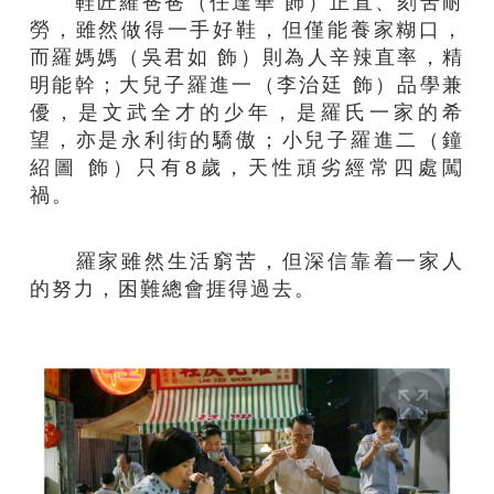
鞋匠羅爸爸（任達華 飾）正直、刻苦耐
勞，雖然做得一手好鞋，但僅能養家糊口，
而羅媽媽（吳君如 飾）則為人辛辣直率，精
明能幹；大兒子羅進一（李治廷 飾）品學兼
優，是文武全才的少年，是羅氏一家的希
望，亦是永利街的驕傲；小兒子羅進二（鐘
紹圖 飾）只有8歲，天性頑劣經常四處闖
禍。
羅家雖然生活窮苦，但深信靠着一家人
的努力，困難總會捱得過去。