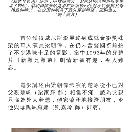
《新難兄難弟》講述，中秋節當天，梁家輝飾演的楚帆受傷
進了醫院，梁朝偉飾演的楚原在探病後回憶起小時候與父母
相處的時光，在皎潔的明月下意外穿越時空，回到過去。
（網上圖片）
首位獲得威尼斯影展終身成就金獅獎殊
榮的華人演員梁朝偉，在仍未蜚聲國際前拍
了不少港味十足的電影，當中1993年的穿越
片《新難兄難弟》劇情新穎有趣，令人難
忘。
電影講述由梁朝偉飾演的楚原從小已對
父親楚帆（梁家輝 飾）相當不滿，認為父親
只懂為外人着想，傾家蕩產地接濟朋友，令
他與母親屈羅娜（劉嘉玲 飾）捱窮。