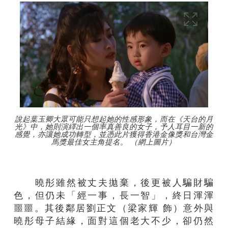
說起葉玉卿大眾可能只想起她的性感形象，而在《天台的月
光》中，她則演繹出一個率真善良的女子，予人耳目一新的
感覺，亦讓她成功轉型，並憑此片獲得香港金像獎和台灣金
馬獎最佳女主角提名。 （網上圖片）
曉彤雖然被丈夫拋棄，後更被人騙財騙
色，但仍未「經一事，長一智」，終日渾渾
噩噩。其後鄰居劉正文（梁家輝 飾）意外與
曉彤母子結緣，面對這個老大不少，卻仍然