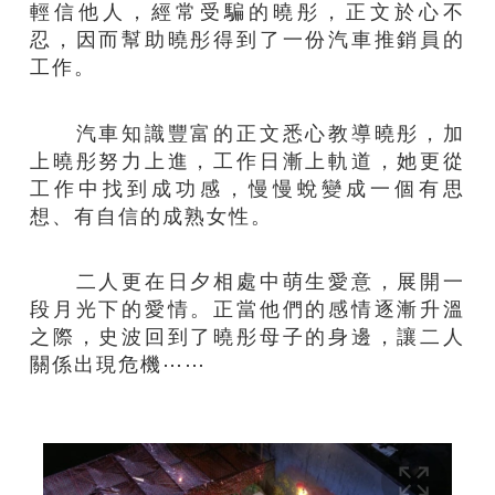
輕信他人，經常受騙的曉彤，正文於心不
忍，因而幫助曉彤得到了一份汽車推銷員的
工作。
汽車知識豐富的正文悉心教導曉彤，加
上曉彤努力上進，工作日漸上軌道，她更從
工作中找到成功感，慢慢蛻變成一個有思
想、有自信的成熟女性。
二人更在日夕相處中萌生愛意，展開一
段月光下的愛情。正當他們的感情逐漸升溫
之際，史波回到了曉彤母子的身邊，讓二人
關係出現危機⋯⋯