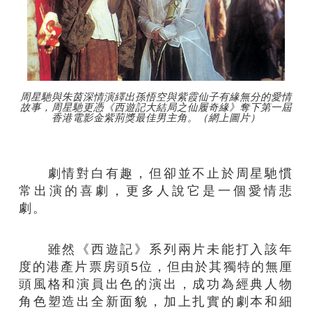
周星馳與朱茵深情演繹出孫悟空與紫霞仙子有緣無分的愛情
故事，周星馳更憑《西遊記大結局之仙履奇緣》奪下第一屆
香港電影金紫荊獎最佳男主角。（網上圖片）
劇情對白有趣，但卻並不止於周星馳慣
常出演的喜劇，更多人說它是一個愛情悲
劇。
雖然《西遊記》系列兩片未能打入該年
度的港產片票房頭5位，但由於其獨特的無厘
頭風格和演員出色的演出，成功為經典人物
角色塑造出全新面貌，加上扎實的劇本和細