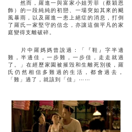
然而，羅進一與富家小姐芳菲（蔡穎恩
飾）的一段純純的初戀、一場突如其來的颶
風暴雨，以及羅進一患上絕症的消息，打倒
了羅氏一家堅守的信念，亦讓這個平凡的家
庭變得支離破碎。
片中羅媽媽曾說過：「『鞋』字半邊
難，半邊佳，一步難，一步佳，走走就過
了。」在經歷家園被摧毁和生離死別後，羅
氏仍然相信多難過的生活，都會過去，
「難」過了，就該到「佳」⋯⋯