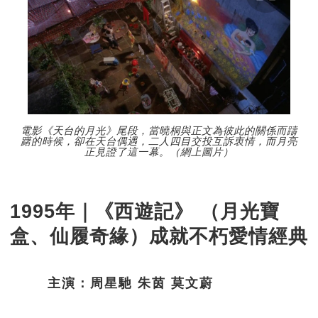
電影《天台的月光》尾段，當曉桐與正文為彼此的關係而躊
躇的時候，卻在天台偶遇，二人四目交投互訴衷情，而月亮
正見證了這一幕。（網上圖片）
1995年｜《西遊記》 （月光寶
盒、仙履奇緣）成就不朽愛情經典
主演：周星馳 朱茵 莫文蔚