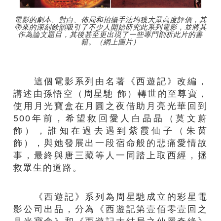
電影的劇本、對白、佈局和拍攝手法均獲大眾高度評價，其
帶來的深刻餘韻吸引了不少人開始研究此系列電影，並將其
作為論文題目，其後甚至更出現了一些專門剖析此片的書
籍。（網上圖片）
這個電影系列由名著《西遊記》改編，
講述由孫悟空（周星馳 飾）轉世的至尊寶，
使用月光寶盒在月圓之夜借助月亮光華回到
500年前，希望救回愛人白晶晶（莫文蔚
飾），誰知在過去遇到紫霞仙子（朱茵
飾），與她發展出一段宿命般的悲痛愛情故
事，最終與唐三藏等人一同踏上取西經，拯
救眾生的道路。
《西遊記》系列為周星馳成立的彩星電
影公司出品，分為《西遊記第壹佰零壹回之