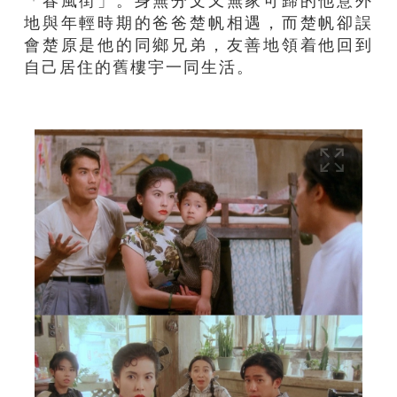
「春風街」。身無分文又無家可歸的他意外
地與年輕時期的爸爸楚帆相遇，而楚帆卻誤
會楚原是他的同鄉兄弟，友善地領着他回到
自己居住的舊樓宇一同生活。