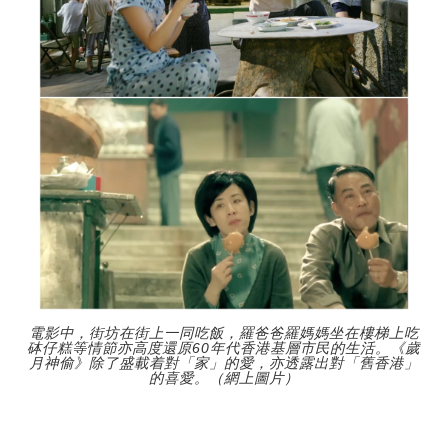
電影中，街坊在街上一同吃飯，羅爸爸羅媽媽坐在樓梯上吃
砵仔糕等情節亦高度還原60年代香港基層市民的生活。《歲
月神偷》除了盛載着對「家」的愛，亦透露出對「舊香港」
的喜愛。（網上圖片）