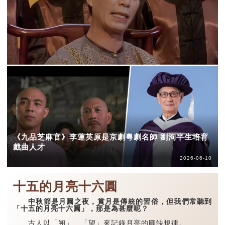
《九品芝麻官》李蓮英原是京劇粵劇名師 劉洵半生培育
戲曲人才
2026-06-10
十五的月亮十六圓
中秋節是月圓之夜，賞月是傳統的習俗，但我們常聽到
「十五的月亮十六圓」，那是為甚麼呢？
古人以「朔」、「望」來記錄月亮的圓缺規律。