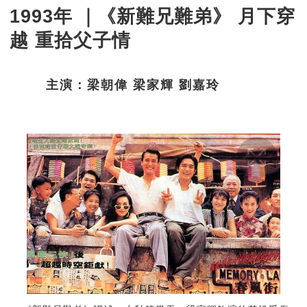
1993年 ｜《新難兄難弟》 月下穿
越 重拾父子情
主演：梁朝偉 梁家輝 劉嘉玲