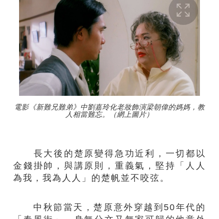
電影《新難兄難弟》中劉嘉玲化老妝飾演梁朝偉的媽媽，教
人相當難忘。（網上圖片）
長大後的楚原變得急功近利，一切都以
金錢掛帥，與講原則，重義氣，堅持「人人
為我，我為人人」的楚帆並不咬弦。
中秋節當天，楚原意外穿越到50年代的