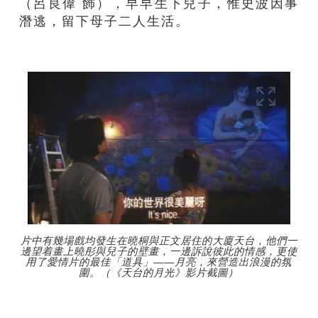
（呂良偉 飾），早早生下兒子，惟史波因事
潛逃，留下母子二人生活。
片中有幾場戲均發生在曉桐與正文居住的大廈天台，他們一
邊望着畫上曉彤與兒子的壁畫，一邊訴說彼此的情感，更使
用了愛情片的最佳「道具」——月亮，來營造出浪漫的氛
圍。（《天台的月光》影片截圖）