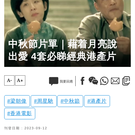
中秋節片單｜藉着月亮說
出愛 4套必睇經典港產片
A-
A+
我要回應
梁朝偉
周星馳
中秋節
港產片
香港電影
刊登日期 : 2023-09-12