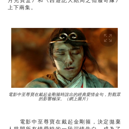
月光寶盒》和《西遊記大結局之仙履奇緣》
上下兩集。
電影中至尊寶在戴起金剛箍時說出的經典愛情金句，對觀眾
的影響極深。（網上圖片）
電影中至尊寶在戴起金剛箍，決定拋棄
人世間所有情愛時的一段深情告白，成為了