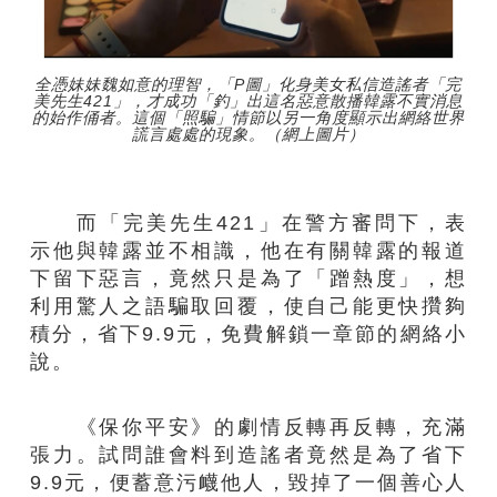
全憑妹妹魏如意的理智，「P圖」化身美女私信造謠者「完
美先生421」，才成功「釣」出這名惡意散播韓露不實消息
的始作俑者。這個「照騙」情節以另一角度顯示出網絡世界
謊言處處的現象。（網上圖片）
而「完美先生421」在警方審問下，表
示他與韓露並不相識，他在有關韓露的報道
下留下惡言，竟然只是為了「蹭熱度」，想
利用驚人之語騙取回覆，使自己能更快攢夠
積分，省下9.9元，免費解鎖一章節的網絡小
說。
《保你平安》的劇情反轉再反轉，充滿
張力。試問誰會料到造謠者竟然是為了省下
9.9元，便蓄意污衊他人，毀掉了一個善心人