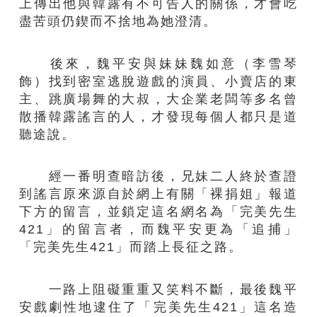
上傳出他與韓露有不可告人的關係，才會吃
盡苦頭仍鍥而不捨地為她澄清。
後來，魏平安與妹妹魏如意（李雪琴
飾）找到密室逃脫遊戲的演員、小賣店的東
主、跳廣場舞的大叔，大企業老闆等多名曾
散播韓露謠言的人，才發現每個人都只是道
聽途說。
經一番明查暗訪後，兄妹二人終於查證
到謠言原來源自於網上有關「裸捐姐」報道
下方的留言，並鎖定這名網名為「完美先生
421」的留言者，而魏平安更為「追捕」
「完美先生421」而踏上長征之路。
一路上阻礙重重又笑料不斷，最後魏平
安戲劇性地逮住了「完美先生421」這名造