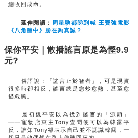
總收回成命。
延伸閱讀：
周星馳都睇到喊 王寶強電影
《八角籠中》勝在夠真誠？
保你平安｜散播謠言原是為慳9.9
元?
俗語說：「謠言止於智者」，可是現實
很多時卻相反，謠言總是愈炒愈熱，甚至愈
描愈黑。
最初魏平安以為找到謠言的「源頭」
——寵物店東主Tony查問便可以為韓露平
反，誰知Tony卻表示自己並不認識韓露，一
切只是他偶然在路上偷聽回來的。