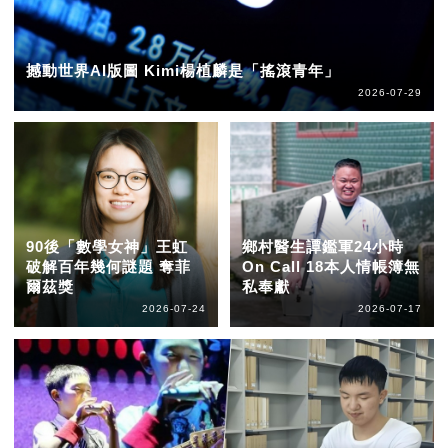
撼動世界AI版圖 Kimi楊植麟是「搖滾青年」
2026-07-29
90後「數學女神」王虹
鄉村醫生譚鑑軍24小時
破解百年幾何謎題 奪菲
On Call 18本人情帳簿無
爾茲獎
私奉獻
2026-07-24
2026-07-17