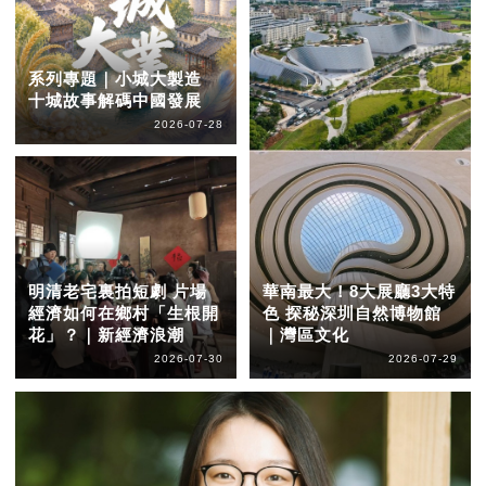
系列專題｜小城大製造
十城故事解碼中國發展
2026-07-28
明清老宅裏拍短劇 片場
華南最大！8大展廳3大特
經濟如何在鄉村「生根開
色 探秘深圳自然博物館
花」？｜新經濟浪潮
｜灣區文化
2026-07-30
2026-07-29