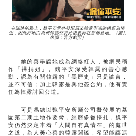
在闢謠的路上，魏平安意外發現原來韓露與馮鏘鏘原為情
侶，因此亦明白為何韓露堅持死後要葬在那個墓地。（圖片
來源：官方劇照）
她的善舉讓她成為網絡紅人，被網民稱
作「裸捐姐」。魏平安深受韓露的善心感
動，認為有關韓露的「黑歷史」只是謠言，
並不可信；加上韓露是與他簽合約，他有責
任為韓露討回公道。
可是馮總以魏平安所屬公司擬發展的墓
園第二期土地作要脅，經歷多番掙扎，魏平
安仍然決定本着「人間自有真情在」的處世
之道，為人美心善的韓露闢謠，希望能讓馮