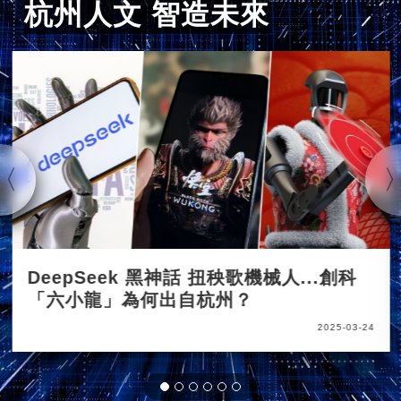
杭州人文 智造未來
DeepSeek 黑神話 扭秧歌機械人...創科
「六小龍」為何出自杭州？
2025-03-24