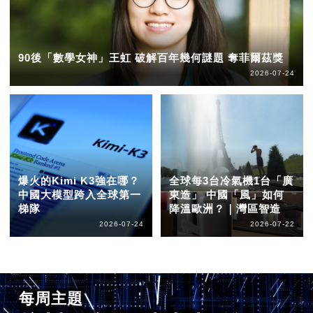
90後「數學女神」王虹 破解百年幾何謎題 奪菲爾茲獎
2026-07-24
爆火的Kimi K3強在哪？
全球每3台冷氣機1台「廣
中國大模型跨入全球第一
東造」 中國「風」如何
梯隊
降溫歐洲？｜灣區智造
2026-07-24
2026-07-22
每周主題