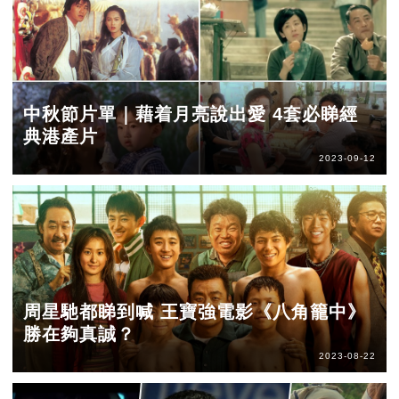
中秋節片單｜藉着月亮說出愛 4套必睇經
典港產片
2023-09-12
周星馳都睇到喊 王寶強電影《八角籠中》
勝在夠真誠？
2023-08-22