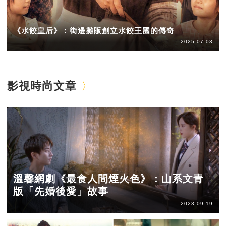
《水餃皇后》：街邊攤販創立水餃王國的傳奇
2025-07-03
影視時尚文章
溫馨網劇《最食人間煙火色》：山系文青
版「先婚後愛」故事
2023-09-19