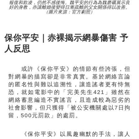
報復和欺凌，仍然不感後悔。魏平安的行為為魏磨礪展示良
好的身教，亦讓離婚後變得日漸疏離的父女關係得以改善。
（圖片來源：官方劇照）
保你平安｜赤裸揭示網暴傷害 予
人反思
或許《保你平安》的情節有些誇張，但
對網暴的描寫卻是非常真實。基於網絡言論
的匿名性與難以追溯性，讓造謠者更有恃無
恐，就如電影中的「完美先生421」雖然在
網絡蓄意編造不實謠言，且造成較為惡劣的
社會影響，但只獲得「被公安機關處以7日拘
留，500元罰款」的處罰。
《保你平安》以風趣幽默的手法，讓人