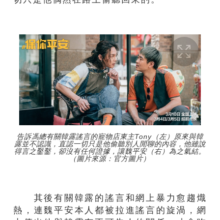
告訴馮總有關韓露謠言的寵物店東主Tony（左）原來與韓
露並不認識，直認一切只是他偷聽別人閒聊的內容，他雖說
得言之鑿鑿，卻沒有任何證據，讓魏平安（右）為之氣結。
（圖片來源：官方圖片）
其後有關韓露的謠言和網上暴力愈趨熾
熱，連魏平安本人都被拉進謠言的旋渦，網