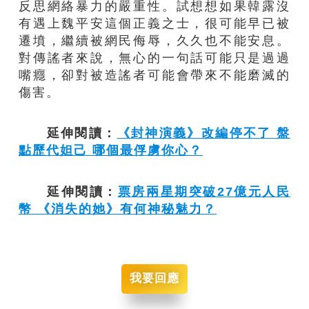
反思網絡暴力的嚴重性。試想想如果韓露沒
有遇上魏平安這個正義之士，很可能早已被
遷墳，繼續被網民侮辱，久久也不能安息。
對傳謠者來說，無心的一句話可能只是過過
嘴癮，卻對被造謠者可能會帶來不能磨滅的
傷害。
延伸閱讀：
《封神演義》改編停不了 盤
點歷代妲己 哪個最俘虜你心？
延伸閱讀：
票房兩星期突破27億元人民
幣 《消失的她》有何神秘魅力？
我要回應