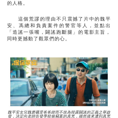
的人格。
這個荒謬的理由不只震撼了片中的魏平
安、馮總和負責案件的警官等人，並點出
「造謠一張嘴，闢謠跑斷腿」的電影主旨，
同時更撼動了觀眾們的心。
魏平安女兒魏磨礪受爸爸鍥而不捨為韓露闢謠的正義之舉啟
發，決定向老師告發學校偷竊案的真兇，雖然後來遭到真兇