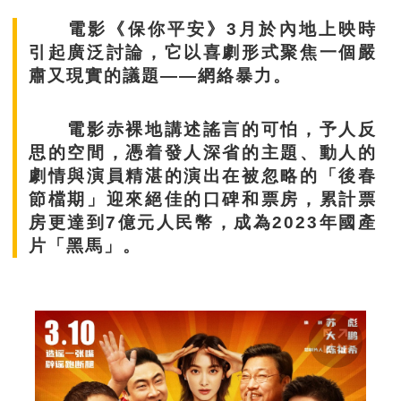
電影《保你平安》3月於內地上映時
引起廣泛討論，它以喜劇形式聚焦一個嚴
肅又現實的議題——網絡暴力。
電影赤裸地講述謠言的可怕，予人反
思的空間，憑着發人深省的主題、動人的
劇情與演員精湛的演出在被忽略的「後春
節檔期」迎來絕佳的口碑和票房，累計票
房更達到7億元人民幣，成為2023年國產
片「黑馬」。