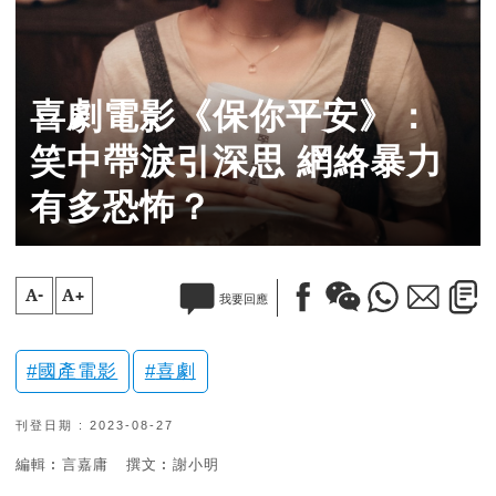
喜劇電影《保你平安》：
笑中帶淚引深思 網絡暴力
有多恐怖？
A-
A+
我要回應
國產電影
喜劇
刊登日期 : 2023-08-27
編輯︰言嘉庸
撰文︰謝小明