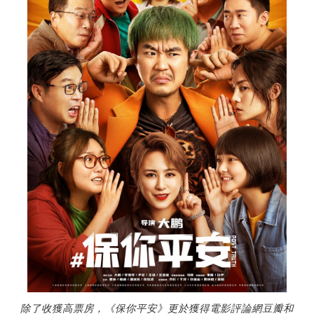
除了收獲高票房，《保你平安》更於獲得電影評論網豆瓣和