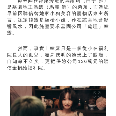
原來葬在韓露旁邊的馮鏘鏘（白宇 飾）
是墓園地主馮總（馬麗 飾）的弟弟，而馮總
早前因聽信替她家小狗美容的寵物店東主所
言，認定韓露是坐枱小姐，葬在該墓地會影
響風水，因此施壓要求墓園公司「處理」韓
露。
然而，事實上韓露只是一個從小在福利
院長大的孤兒，漂亮聰明的她患上了腦瘤，
自知命不久矣，更把保險公司136萬元的賠
償金捐給福利院。