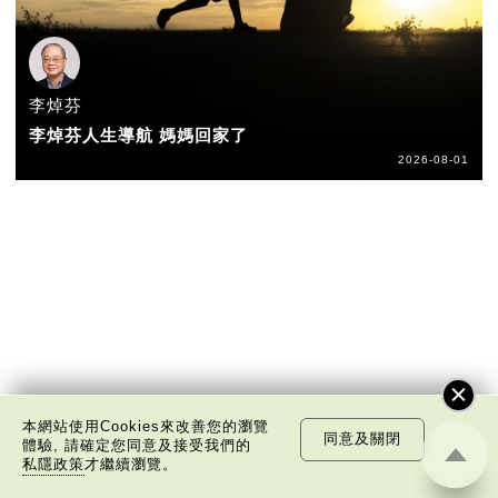
李焯芬
李焯芬人生導航 媽媽回家了
2026-08-01
本網站使用Cookies來改善您的瀏覽
同意及關閉
體驗, 請確定您同意及接受我們的
私隱政策
才繼續瀏覽。