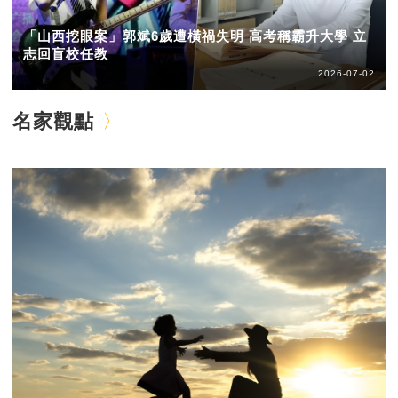
「山西挖眼案」郭斌6歲遭橫禍失明 高考稱霸升大學 立
志回盲校任教
2026-07-02
名家觀點