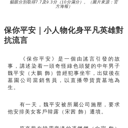
貓眼分別取得7.7及9.3分（10分滿分）。（圖片來源：官
方海報）
保你平安｜小人物化身平凡英雄對
抗流言
《保你平安》是一個由謠言引發的故
事，講述染着一頭奇怪綠色頭髮的中年男子
魏平安（大鵬 飾）曾經犯事坐牢，出獄後在
墓園公司當銷售員，以直播帶貨賣墓地為
生。
有一天，魏平安被所屬公司施壓，要求
他安排美女客戶韓露（宋茜 飾）遷墳。