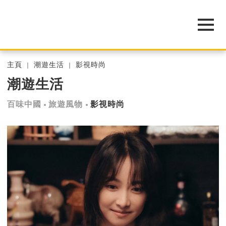
主頁
潮遊生活
影視時尚
潮遊生活
百味中國
旅遊風物
影視時尚