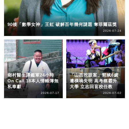
90後「數學女神」王虹 破解百年幾何謎題 奪菲爾茲獎
2026-07-24
鄉村醫生譚鑑軍24小時
「山西挖眼案」郭斌6歲
On Call 18本人情帳簿無
遭橫禍失明 高考稱霸升
私奉獻
大學 立志回盲校任教
2026-07-17
2026-07-02