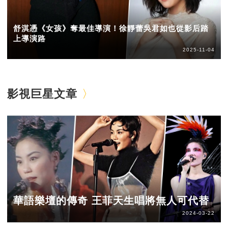
舒淇憑《女孩》奪最佳導演！徐靜蕾吳君如也從影后踏
上導演路
2025-11-04
影視巨星文章
華語樂壇的傳奇 王菲天生唱將無人可代替
2024-03-22