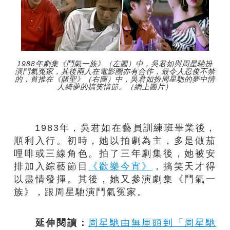
1988年劇集《鬥氣一族》（左圖）中，吳君如與周星馳扮
演鬥氣冤家，其後兩人在電影圈亦有合作，最令人忍俊不禁
的，首推在《賭聖》（右圖）中，吳君如扮周星馳的夢中情
人綺夢的搞笑情節。（網上圖片）
1983年，吳君如在藝員訓練班畢業後，
順利入行。初時，她以拍劇為主，多是做茄
哩啡或三線角色。拍了三年劇集後，她被安
排加入綜藝節目
《歡樂今宵》
，搞笑天才得
以盡情發揮。其後，她又參演劇集《鬥氣一
族》，跟周星馳演鬥氣冤家。
延伸閱讀：
周星馳由無厘頭到「周星馳