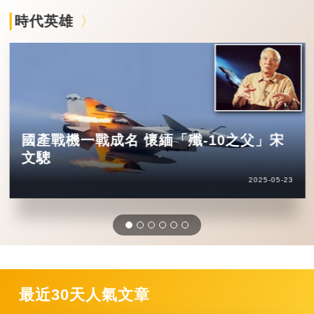
時代英雄
國產戰機一戰成名 懷緬「殲-10之父」宋
文驄
2025-05-23
最近30天人氣文章