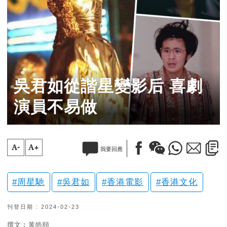
吳君如從諧星變影后 喜劇
演員不易做
A-
A+
我要回應
周星馳
吳君如
香港電影
香港文化
刊登日期 : 2024-02-23
撰文︰黃皓頤