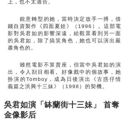
上，也不太適合。
銳意轉型的她，當時決定放手一搏，借
錢自資製作《四面夏娃》（1996）。這部電
影對吳君如的影響深遠，給觀眾看到另一面
的吳君如，除了搞笑角色，她也可以演出嚴
肅角色的。
雖然電影不算賣座，但當中吳君如的演
出，令人刮目相看。好像戲中的個故事，她
扮演的Tomboy，成為日後演出《古惑仔情
義篇之洪興十三妹》（1998）的契機。
吳君如演「缽蘭街十三妹」 首奪
金像影后