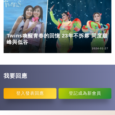
Twins喚醒青春的回憶 23年不拆夥 同度巔
峰與低谷
2024-01-27
我要回應
登入
發表回應
登記
成為新會員