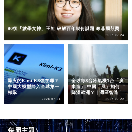
90後「數學女神」王虹 破解百年幾何謎題 奪菲爾茲獎
2026-07-24
爆火的Kimi K3強在哪？
全球每3台冷氣機1台「廣
中國大模型跨入全球第一
東造」 中國「風」如何
梯隊
降溫歐洲？｜灣區智造
2026-07-24
2026-07-22
每周主題