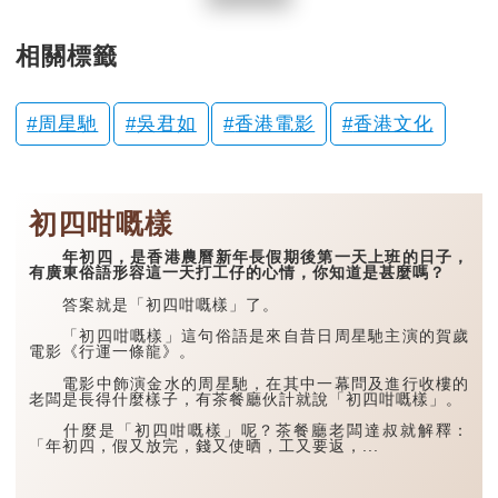
相關標籤
周星馳
吳君如
香港電影
香港文化
初四咁嘅樣
年初四，是香港農曆新年長假期後第一天上班的日子，
有廣東俗語形容這一天打工仔的心情，你知道是甚麼嗎？
答案就是「初四咁嘅樣」了。
「初四咁嘅樣」這句俗語是來自昔日周星馳主演的賀歲
電影《行運一條龍》。
電影中飾演金水的周星馳，在其中一幕問及進行收樓的
老闆是長得什麼樣子，有茶餐廳伙計就說「初四咁嘅樣」。
什麼是「初四咁嘅樣」呢？茶餐廳老闆達叔就解釋：
「年初四，假又放完，錢又使晒，工又要返，...