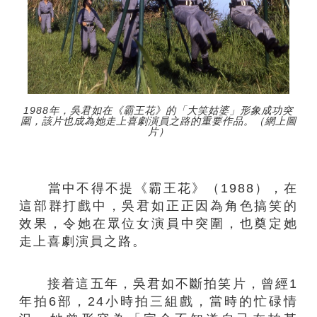
1988年，吳君如在《霸王花》的「大笑姑婆」形象成功突
圍，該片也成為她走上喜劇演員之路的重要作品。（網上圖
片）
當中不得不提《霸王花》（1988），在
這部群打戲中，吳君如正正因為角色搞笑的
效果，令她在眾位女演員中突圍，也奠定她
走上喜劇演員之路。
接着這五年，吳君如不斷拍笑片，曾經1
年拍6部，24小時拍三組戲，當時的忙碌情