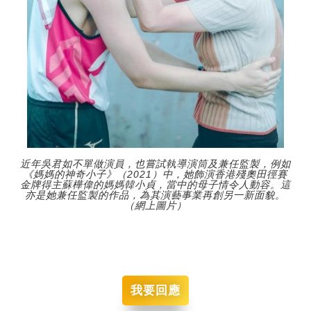
近年吳君如不單做演員，也嘗試執導演筒及兼任監製，例如
《媽媽的神奇小子》（2021）中，她飾演香港殘奧田徑賽
金牌得主蘇樺偉的媽媽韓小貞，當中的母子情令人動容。這
亦是她兼任監製的作品，為其演藝事業再創另一新面貌。
（網上圖片）
我要回應