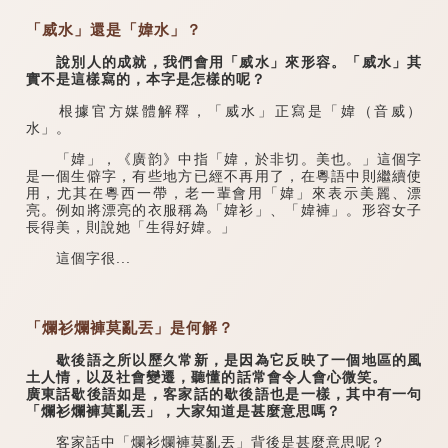
「威水」還是「媁水」？
說別人的成就，我們會用「威水」來形容。「威水」其
實不是這樣寫的，本字是怎樣的呢？
根據官方媒體解釋，「威水」正寫是「媁（音威）
水」。
「媁」，《廣韵》中指「媁，於非切。美也。」這個字
是一個生僻字，有些地方已經不再用了，在粵語中則繼續使
用，尤其在粵西一帶，老一輩會用「媁」來表示美麗、漂
亮。例如將漂亮的衣服稱為「媁衫」、「媁褲」。形容女子
長得美，則說她「生得好媁。」
這個字很...
「爛衫爛褲莫亂丟」是何解？
歇後語之所以歷久常新，是因為它反映了一個地區的風
土人情，以及社會變遷，聽懂的話常會令人會心微笑。
廣東話歇後語如是，客家話的歇後語也是一樣，其中有一句
「爛衫爛褲莫亂丟」，大家知道是甚麼意思嗎？
客家話中「爛衫爛褲莫亂丟」背後是甚麼意思呢？