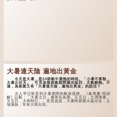
間經常與朋友遊山玩水，部
分詩作顯露出懷才...
大暑連天陰 遍地出黃金
今天是大暑，是24節氣中最熱的時段。「小暑不算熱，
大暑正伏天」，可見這個節氣期間陽光猛烈，天氣酷熱。不
過，為甚麼又有「大暑連天陰，遍地出黃金」的說法？
古人早已留意到大暑期間的氣候規律。《逸周書·時訓
解》記載：「大暑之日，腐草化為螢。又五日，土潤溽暑。
又五日，大雨時行。」意思是說，大暑時節螢火蟲出生，土
地濕熱，常有大雨出現。