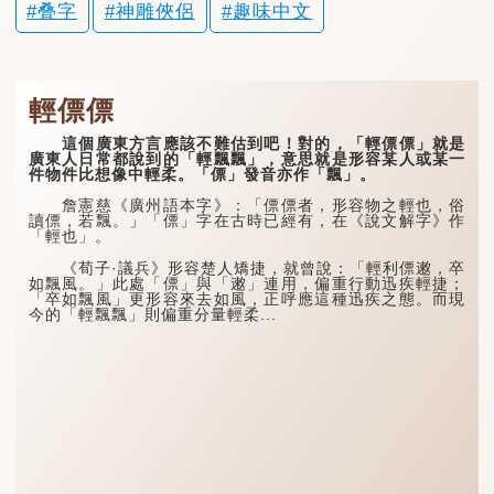
叠字
神雕俠侶
趣味中文
輕僄僄
這個廣東方言應該不難估到吧！對的，「輕僄僄」就是
廣東人日常都說到的「輕飄飄」，意思就是形容某人或某一
件物件比想像中輕柔。「僄」發音亦作「飄」。
詹憲慈《廣州語本字》：「僄僄者，形容物之輕也，俗
讀僄，若飄。」「僄」字在古時已經有，在《說文解字》作
「輕也」。
《荀子·議兵》形容楚人矯捷，就曾說：「輕利僄遫，卒
如飄風。」此處「僄」與「遫」連用，偏重行動迅疾輕捷；
「卒如飄風」更形容來去如風，正呼應這種迅疾之態。而現
今的「輕飄飄」則偏重分量輕柔...