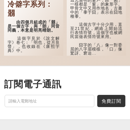
易理解，前者表示再次，後
冷僻字系列：
一樣都是「窗」的象形字。
者表示一對，兩個「又」便
甲骨文中又用作地名，古書
是「双」。
朤
中的「黍于囧」表示在囧地
種黍。
「叒」（音：若）原是
古代神話中的樹木名
由四個月組成的「朤」
這個古字十分少用，直
稱。 《說文解字·叒部》：
是一個古字，與「朗」同音
至21世紀，網絡上開始流
「叒，日初出東方湯谷所登
同義，本意是明亮晴朗。
行表情符號，這個字也被網
榑桑，叒木也。」
民當做表情符號來用。
這個字見於《說文解
「叕...
字》卷七：「明也，從月良
囧字的「八」像一對委
聲」，也收錄在《康熙字
屈的八字眉模樣，「口」像
典》中。
驚訝、窘迫...
這個字，用法頗多。
「朤朤乾坤，捨我其
誰。」乾坤是《周易》中的
兩個卦名，這裏指天地、宇
宙等，形容政治清明，天下
訂閱電子通訊
太平！
「天空朤朤，任鳥兒高
飛。」也是指天清氣明，鳥
兒可高飛。
免費訂閱
「朤朤脆脆」就是形容
辦事爽快乾脆。我們熟...