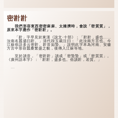
密卙卙
我們形容東西密密麻麻、太擁擠時，會說「密質質」，
原來本字應作「密卙卙」。
「卙」字早見於東漢《說文·十部》：「卙卙，盛也……
汝南名蠶盛曰卙。」清代段玉裁注曰：「此汝南方言也。今
江蘇俗語多云密卙。卙音如蟄。」說明此字本為河南、安徽
方言中形容蠶桑繁盛之貌，後傳入江蘇等地。
至於讀音，「密卙卙」讀成「密蟄蟄」或「密質質」。
《廣州語本字》：「卙卙，盛多也。俗讀卙，若質。」
...