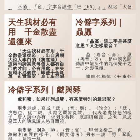
——「不到黃河心不死」...
不過，「夿」字本音讀作「巴（bā）」，因此「大夿
夿」理應讀成「大巴巴」。問題是，若依足本音，...
天生我材必有
冷僻字系列｜
用 千金散盡
贔屭
還復來
「贔屭」這二字是甚麼
意思？又怎樣發音？
「天生我材必有用，千
贔（粵音：鼻），屭
金散盡還復來」，出自唐朝
（粵音：器），是中國民間
大詩人李白的《將進酒》。
傳說中龍所生的九個兒子之
這兩句詩寓意每個人都有自
一，外形像龜。
己的才能，必有用處，在失
意時不必氣餒，即使千金耗
據明代楊慎《升庵外
盡，也可重來，是人生低潮
集》記載，龍生九子的次序
時激勵向上的名句。
排列為：贔屭、螭吻、蒲
冷僻字系列｜虤與豩
牢、狴犴、饕餮、蚣蝮、睚
原詩寫道：「人生得意
眥、狻猊、椒圖（此為其中
須盡歡，莫使金樽空對月。
一種說法）。
虎和豬，如果排列成雙，有甚麼特別的意思呢？
天生我材必有用，千金散盡
還復來。烹羊宰牛且為樂，
龍九子外形與能力各有
會須一飲三百杯。」意思是
兩隻老虎，寫成「虤」（音：顏）。《說文》：「虤，
不同，其中，贔屭原形像
說：上天給了我才能，必然
虎怒也。從二虎。凡虤之屬皆從虤。」代表老虎發怒的樣
龜，因為能負重，多作為碑
有用到的地方；即使千金散
子。唐人詩中亦有「求閑未得閑，眾誚瞋虤虤」之句，意思
座，有「碑下龜...
去，也終會重新得到。
是眾人的譏諷讓人怒目而視。
李白作此詩時，大約是
兩隻豬，則為「豩」（音：賓）。甲骨文從二「豕」，
天寶十一年。當時他已被唐
象豬相追逐的樣子。《同文備考》另有一說「豩，豕亂
玄宗賜金放還約八年，這期
群。」意指一群...