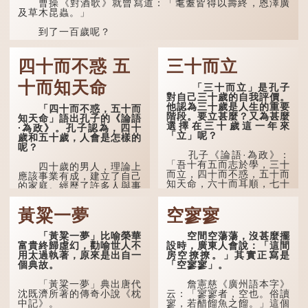
準呢？它反映了古人的一種
曹操《對酒歌》就曾寫道：「耄耋皆得以壽終，恩澤廣
樸素觀察：如果立秋的精
及草木昆蟲。」
確...
到了一百歲呢？
那麼就可以稱為「期頤」。《禮記.曲禮上》：「百年曰
期頤。」鄭玄註：「期，猶要也；頤，養也。不知衣服食
四十而不惑 五
三十而立
味，孝子要盡養道...
十而知天命
「三十而立」是孔子
對自己三十歲的自我評價。
他認為三十歲是人生的重要
「四十而不惑，五十而
階段。要立甚麼？又為甚麼
知天命」語出孔子的《論語
選擇在三十歲這一年來
·為政》。孔子認為，四十
「立」呢？
歲和五十歲，人會是怎樣的
呢？
孔子《論語·為政》：
「吾十有五而志於學，三十
四十歲的男人，理論上
而立，四十而不惑，五十而
應該事業有成，建立了自己
知天命，六十而耳順，七十
的家庭。經歷了許多人與事
而從心所欲，不逾矩。」
之後，對事物有了自己的判
斷能力，不會輕易為表象所
黃粱一夢
空寥寥
在古代，男子一般於二
迷惑。
十歲進行冠禮，冠禮完成後
便是成人，但由於未達壯
孔子在《論語·子罕》
「黃粱一夢」比喻榮華
空間空蕩蕩，沒甚麼擺
年，所以又稱「弱冠」。
也說：「知者不惑，仁者不
富貴終歸虛幻，勸喻世人不
設時，廣東人會說：「這間
《禮記·曲禮》明確記載：
憂，勇者不懼。」「知」與
用太過執著，原來是出自一
房空撩撩。」其實正寫是
「人生十年曰幼，學；二十
智慧的「智」相通，四十歲
個典故。
「空寥寥」。
曰弱，冠；三十曰壯，有
的男人應已累積足夠智慧，
室。」這說明三十歲在...
不再對自己的人生感到困
「黃粱一夢」典出唐代
詹憲慈《廣州語本字》
惑、憂慮與恐懼。
沈既濟所著的傳奇小說《枕
云：「寥寥者，空也。俗讀
中記》。
寥，若醋餾魚之餾。」這個