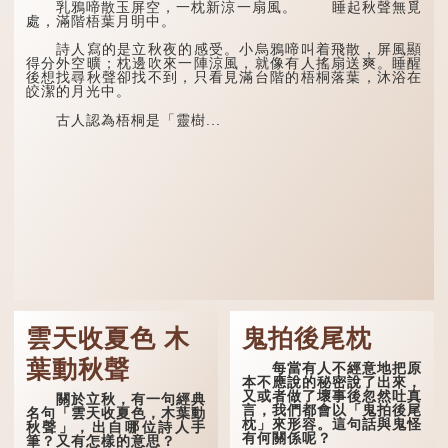
乳鴉啼散玉屏空，一枕新涼一扇風。 睡起秋聲無覓
處，滿階梧葉月明中。
詩人寫的是立秋夜的感受。小烏鴉啼叫着飛散，屏風顯
得分外空曠；枕邊吹來一陣涼風，就像有人搖扇送爽。睡醒
後想找尋秋聲卻找不到，只看見滿台階的梧桐落葉，沐浴在
皎潔的月光中。
古人認為梧桐是「靈樹...
雲天收夏色 木
鬼拍後尾枕
葉動秋聲
每當有人不經意地把原
本不應說的秘密說了出來，
又或者做了壞事後忽然吐真
關於立秋，有一句經典
言，我們都會以「鬼拍後尾
名句「雲天收夏色，木葉動
枕」來形容。這句話與鬼怪
秋聲」，出自哪位詩人手
有何關係呢？
筆？又有怎樣的意思？