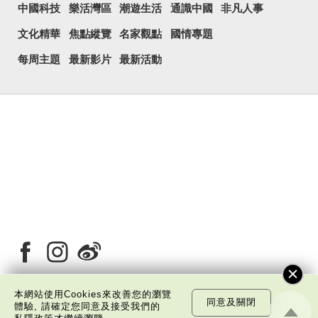
中國科技
樂活灣區
潮遊生活
通識中國
非凡人事
文化精華
焦點縱覽
名家觀點
國情專題
每周主題
最新影片
最新活動
本網站使用Cookies來改善您的瀏覽
同意及關閉
體驗, 請確定您同意及接受我們的
關於我們
版權告示
私隱政策聲明
免責聲明