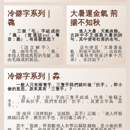
冷僻字系列｜
大暑運金氣 荊
毳
揚不知秋
三個「毛」字組成的
進入大暑，天氣炎熱。
「毳」（普通話cuì，粵
古詩中不乏描寫大暑的詩
音：脆），有甚麼意思？
句，其中便有杜甫的名句。
《說文解字》 ：
這句便是「大暑運金
「毳，細羊毛也。」「毳」
氣，荊揚不知秋」，出自杜
本指人體或鳥獸的毛髮，或
甫《毒熱寄簡崔評事十六
由毛織成的製品。
弟》。全詩如下：
人體表面，例如手臂等
大暑運金氣，荊揚不知
部位生長的細毛，也叫
秋。
冷僻字系列｜掱
「毳」，又叫「寒毛」、
「汗毛」。
林下有塌翼，水中無行
舟。
一般人只有兩隻手，三隻手我們就叫做「扒手」，即小
醫學上，「毳毛」是一
偷的意思。原來真有「三隻手」？
個專有名詞。它指人類在兒
五行當中「金」對應秋
童時期長出的一種細小、不
季，代表涼爽肅殺之氣。
「掱」（音：扒）字由三隻手組成，代表「偷竊之
易注意到卻又幾乎遍布全身
「運」是「運行」，生動地
手」，即為扒手。我們常寫的「扒手」，其實古字為「掱
的毛髮。毳毛的密度因人而
描寫大暑的酷熱阻礙金氣流
手」。
異，其長度則通常不會...
轉。「大暑運金氣」以誇張
手法描寫炎熱阻滯了季節更
清·徐珂《清稗類鈔．盜賊類．掱手》記載：「滬人呼翦
替。
綹賊曰掱手，猶言扒手也，亦曰癟三碼子。」
「荊揚」指...
其中「翦綹」即剪斷他人衣帶以竊取錢物，是小偷的舊
稱。而「掱手」也就是手多多，擅自拿別人東西的意思了...