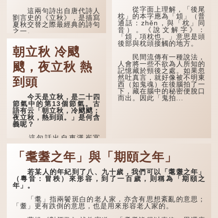
從字面上理解，「後尾
這兩句詩出自唐代詩人
枕」的本字應為「䪴」（普
劉言史的《立秋》，是描寫
通話：zhěn，與「枕」同
夏秋交替之際最經典的詩句
音）。《說文解字》：
之一。
「䪴，項枕也。」意思是頭
後部與枕頭接觸的地方。
《立秋》全詩如下：
朝立秋 冷颼
民間流傳有一種說法，
茲晨戒流火，商飆早已
人會將一些不欲為人所知的
颼，夜立秋 熱
驚。 雲天收夏色，木
記憶藏於頸後之處。如果忽
葉動秋聲。
然吐真言，就好像被不明東
到頭
西（如鬼魂）在後腦拍了一
詩的前兩句寫的是：這
下，藏在腦中的秘密便脫口
一天早晨，天上的「流火」
今天是立秋，是二十四
而出。因此「鬼拍...
（指大火星，象徵暑氣）開
節氣中的第13個節氣。古
始消退，涼爽的秋風（商
語有云「朝立秋，冷颼颼；
飆，即西風）已經悄然吹
夜立秋，熱到頭。」是何含
起。後兩句，便是全詩的靈
義呢？
魂...
這句話出自東漢崔寔
《四民月令》：「朝立秋，
冷颼颼；夜立秋，熱到
「耄耋之年」與「期頤之年」
頭」。到了清代，顧祿在
《清嘉錄》中記錄蘇州風俗
若某人的年紀到了八、九十歲，我們可以「耄耋之年」
時，也引用了這句諺語。不
（粵音：冒秩）來形容，到了一百歲，則稱為「期頤之
過當地百姓的口頭說法是
年」。
「朝立秋，渹颼颼；夜立
秋，熱吽吽」。雖然用字略
有不同，但意思完全一致。
「耄」指兩鬢斑白的老人家，亦含有思想紊亂的意思；
「耋」更有跌倒的意思，也是用來形容老人家的。
那麼，這句話到底準不