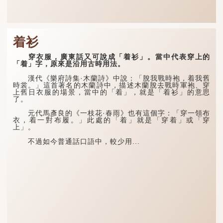
着衫
穿衣服，廣東話又可說成「着衫」。當中代表穿上的
「着」字，原來是沿用古時用法。
漢代《樂府詩集·木蘭詩》中說：「脫我戰時袍，着我舊
時裳。」這首著名的木蘭詩中，描述木蘭脫去戰時軍袍、穿
上舊日衣服的場景，當中的「着」，就是「着衫」的意思
了。
元代馬彥良的《一枝花·春雨》也有這個字：「穿一領布
衣，着一對布履。」此處的「着」就是「穿着」或「穿
上」。
不過如今普通話口語中，較少用...