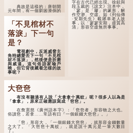
字在古代已經出現。徐鉉與
段玉裁的《說文》注本中，
典故是這樣的：唐朝開
「寥」是「廫」的篆形，解
元年間，有一個窮困潦倒的
作空渺、空虛。如《列仙傳
盧姓書生，在上京赴考的途
·安期先生》載琊阜老人故
中經過一間旅店休息，碰巧
「不見棺材不
事，以「寥寥安期，虛質高
遇到一位呂姓道士，兩人暢
清」形容空虛無所事事。
談甚歡。
落淚」下一句
言談間，盧姓書生感慨
自己雖貴為讀書人，但一直
是？
未能考取功名，仍然貧困，
感到十分落泊。於是，道士
電視劇中，反派威脅主
拿出一個青瓷枕頭，讓...
角時總愛丟下一句「不見棺
材不落淚」，然後便是折磨
與威逼。這句俗語家喻戶
曉，但它背後藏着怎樣的故
事呢？
「不見棺材不落淚」的
原句，有說法是「不見棺材
大夿夿
不下淚」或「不見親棺不下
淚」，出自明朝蘭陵笑笑生
有沒有聽過有人說「大拿拿十萬蚊」呢？很多人以為是
所著的《金瓶梅詞話》第九
「拿拿」，原來正確應該寫成「夿夿」。
十八回。原意是指人未親眼
見到親人棺木，便不會真正
感到悲傷；後來引申為比喻
在詹憲慈《廣州語本字》：「夿夿者，形容物之大也。
人執迷不悟，不到徹底失
俗讀夿，若拿……常語有曰『一個銀錢大夿夿』。」
敗，便不肯罷休。
「夿」形容大，「一個銀錢大夿夿」，就形容金錢數量
許多人對這上半句耳熟
之大了。「大夿夿十萬蚊」，就是說十萬元是一筆大數目
能詳，但它其實還有下半句
了。