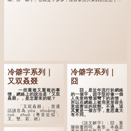
冷僻字系列｜
冷僻字系列｜
又双叒叕
囧
一些重複又重複的事
囧，是近年流行於網絡
情，網絡上的說法是「又双
的一個字，因字型好像一個
叒叕」，是怎麼來的呢？
人失意時雙眉彎下的表情，
所以在網絡上被用來形容失
意或窘迫的狀態。不過，這
「又双叒叕」，普通
其實是一個古字，意思還大
話讀音為 yòu、shuāng、
有不同。
ruò、zhuó（粵音近似：
又、雙、若、絕）
《說文解字》：囧，窻
牖丽廔闿明。象形，本義是
「又」和「双」比較
透光通明的窗戶，跟「囪」