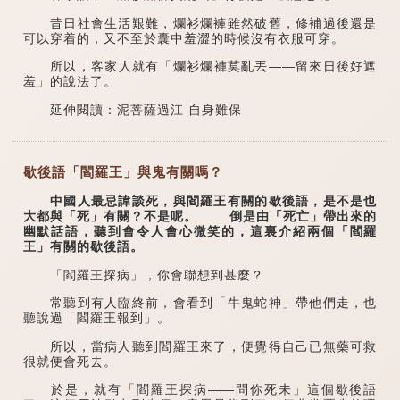
昔日社會生活艱難，爛衫爛褲雖然破舊，修補過後還是
可以穿着的，又不至於囊中羞澀的時候沒有衣服可穿。
所以，客家人就有「爛衫爛褲莫亂丟——留來日後好遮
羞」的說法了。
延伸閱讀：泥菩薩過江 自身難保
歇後語「閻羅王」與鬼有關嗎？
中國人最忌諱談死，與閻羅王有關的歇後語，是不是也
大都與「死」有關？不是呢。 倒是由「死亡」帶出來的
幽默話語，聽到會令人會心微笑的，這裏介紹兩個「閻羅
王」有關的歇後語。
「閻羅王探病」，你會聯想到甚麼？
常聽到有人臨終前，會看到「牛鬼蛇神」帶他們走，也
聽說過「閻羅王報到」。
所以，當病人聽到閻羅王來了，便覺得自己已無藥可救
很就便會死去。
於是，就有「閻羅王探病——問你死未」這個歇後語