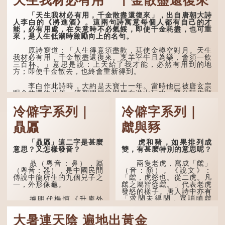
天生我材必有用 千金散盡還復來
清」形容空虛無所事事。
「天生我材必有用，千金散盡還復來」，出自唐朝大詩
人李白的《將進酒》。這兩句詩寓意每個人都有自己的才
能，必有用處，在失意時不必氣餒，即使千金耗盡，也可重
來，是人生低潮時激勵向上的名句。
原詩寫道：「人生得意須盡歡，莫使金樽空對月。天生
我材必有用，千金散盡還復來。烹羊宰牛且為樂，會須一飲
三百杯。」意思是說：上天給了我才能，必然有用到的地
方；即使千金散去，也終會重新得到。
李白作此詩時，大約是天寶十一年。當時他已被唐玄宗
賜金放還約八年，這期間經常與朋友遊山玩水，部分詩作顯
露出懷才...
冷僻字系列｜
冷僻字系列｜
贔屭
虤與豩
「贔屭」這二字是甚麼
虎和豬，如果排列成
意思？又怎樣發音？
雙，有甚麼特別的意思呢？
贔（粵音：鼻），屭
兩隻老虎，寫成「虤」
（粵音：器），是中國民間
（音：顏）。《說文》：
傳說中龍所生的九個兒子之
「虤，虎怒也。從二虎。凡
一，外形像龜。
虤之屬皆從虤。」代表老虎
發怒的樣子。唐人詩中亦有
「求閑未得閑，眾誚瞋虤
據明代楊慎《升庵外
虤」之句，意思是眾人的譏
集》記載，龍生九子的次序
諷讓人怒目而視。
排列為：贔屭、螭吻、蒲
大暑連天陰 遍地出黃金
牢、狴犴、饕餮、蚣蝮、睚