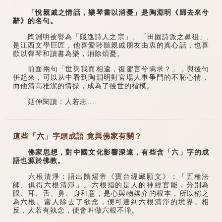
「悅親戚之情話，樂琴書以消憂」是陶淵明《歸去來兮
辭》的名句。
陶淵明被譽為「隱逸詩人之宗」、「田園詩派之鼻祖」,
是江西文學巨匠，他喜愛聆聽親戚朋友由衷的真心話，也喜
歡以彈琴和讀書為樂，消除煩憂。
前面兩句「世與我而相違，復駕言兮焉求？」，與後句
併起來，可以从中看到陶淵明對官場人事爭鬥的不恥心情，
而他清高雅潔的情操，成為了後世的楷模。
延伸閱讀：人若志...
這些「六」字頭成語 竟與佛家有關？
佛家思想，對中國文化影響深遠，有些含「六」字的成
語也源於佛教。
六根清淨：語出隋煬帝《寶台經藏願文》：「五種法
師、俱得六根清淨」。六根指的是人的神經官能，分別為
眼、耳、舌、鼻、身和意，是心與物媒介的根本，所以稱之
為六根。當人除去了欲念，便可達到六根清淨的境界。相
反，人若有執念，便會叫做六根不浄。