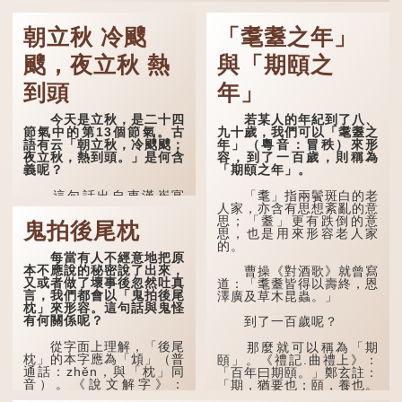
朝立秋 冷颼
「耄耋之年」
颼，夜立秋 熱
與「期頤之
到頭
年」
今天是立秋，是二十四
若某人的年紀到了八、
節氣中的第13個節氣。古
九十歲，我們可以「耄耋之
語有云「朝立秋，冷颼颼；
年」（粵音：冒秩）來形
夜立秋，熱到頭。」是何含
容，到了一百歲，則稱為
義呢？
「期頤之年」。
這句話出自東漢崔寔
「耄」指兩鬢斑白的老
《四民月令》：「朝立秋，
人家，亦含有思想紊亂的意
冷颼颼；夜立秋，熱到
思；「耋」更有跌倒的意
鬼拍後尾枕
頭」。到了清代，顧祿在
思，也是用來形容老人家
《清嘉錄》中記錄蘇州風俗
的。
每當有人不經意地把原
時，也引用了這句諺語。不
本不應說的秘密說了出來，
過當地百姓的口頭說法是
曹操《對酒歌》就曾寫
又或者做了壞事後忽然吐真
「朝立秋，渹颼颼；夜立
道：「耄耋皆得以壽終，恩
言，我們都會以「鬼拍後尾
秋，熱吽吽」。雖然用字略
澤廣及草木昆蟲。」
枕」來形容。這句話與鬼怪
有不同，但意思完全一致。
有何關係呢？
到了一百歲呢？
那麼，這句話到底準不
從字面上理解，「後尾
準呢？它反映了古人的一種
那麼就可以稱為「期
枕」的本字應為「䪴」（普
樸素觀察：如果立秋的精
頤」。《禮記.曲禮上》：
通話：zhěn，與「枕」同
確...
「百年曰期頤。」鄭玄註：
音）。《說文解字》：
「期，猶要也；頤，養也。
「䪴，項枕也。」意思是頭
不知衣服食味，孝子要盡養