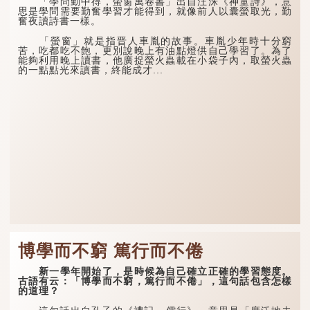
「學問勤中得，螢窗萬卷書」出自汪洙《神童詩》，意
思是學問需要勤奮學習才能得到，就像前人以囊螢取光，勤
奮夜讀詩書一樣。
「螢窗」就是指晋人車胤的故事。車胤少年時十分窮
苦，吃都吃不飽，更別說晚上有油點燈供自己學習了。為了
能夠利用晚上讀書，他廣捉螢火蟲載在小袋子內，取螢火蟲
的一點點光來讀書，終能成才...
博學而不窮 篤行而不倦
新一學年開始了，是時候為自己確立正確的學習態度。
古語有云：「博學而不窮，篤行而不倦」，這句話包含怎樣
的道理？