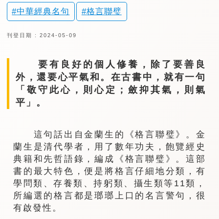
中華經典名句
格言聯璧
刊登日期 : 2024-05-09
要有良好的個人修養，除了要善良
外，還要心平氣和。在古書中，就有一句
「敬守此心，則心定；斂抑其氣，則氣
平」。
這句話出自金蘭生的《格言聯璧》。金
蘭生是清代學者，用了數年功夫，飽覽經史
典籍和先哲語錄，編成《格言聯璧》。這部
書的最大特色，便是將格言仔細地分類，有
學問類、存養類、持躬類、攝生類等11類，
所編選的格言都是瑯瑯上口的名言警句，很
有啟發性。