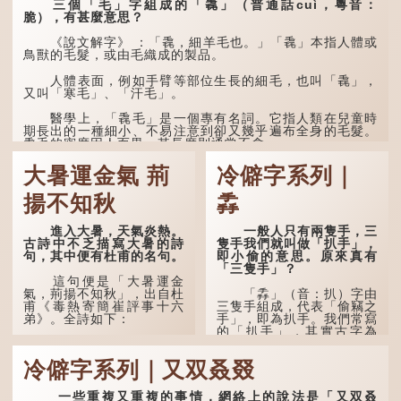
三個「毛」字組成的「毳」（普通話cuì，粵音：
脆），有甚麼意思？
《說文解字》 ：「毳，細羊毛也。」「毳」本指人體或
鳥獸的毛髮，或由毛織成的製品。
人體表面，例如手臂等部位生長的細毛，也叫「毳」，
又叫「寒毛」、「汗毛」。
醫學上，「毳毛」是一個專有名詞。它指人類在兒童時
期長出的一種細小、不易注意到卻又幾乎遍布全身的毛髮。
毳毛的密度因人而異，其長度則通常不會...
大暑運金氣 荊
冷僻字系列｜
揚不知秋
掱
進入大暑，天氣炎熱。
一般人只有兩隻手，三
古詩中不乏描寫大暑的詩
隻手我們就叫做「扒手」，
句，其中便有杜甫的名句。
即小偷的意思。原來真有
「三隻手」？
這句便是「大暑運金
氣，荊揚不知秋」，出自杜
「掱」（音：扒）字由
甫《毒熱寄簡崔評事十六
三隻手組成，代表「偷竊之
弟》。全詩如下：
手」，即為扒手。我們常寫
的「扒手」，其實古字為
「掱手」。
大暑運金氣，荊揚不知
秋。
冷僻字系列｜又双叒叕
清·徐珂《清稗類鈔．
盜賊類．掱手》記載：「滬
林下有塌翼，水中無行
人呼翦綹賊曰掱手，猶言扒
舟。
一些重複又重複的事情，網絡上的說法是「又双叒