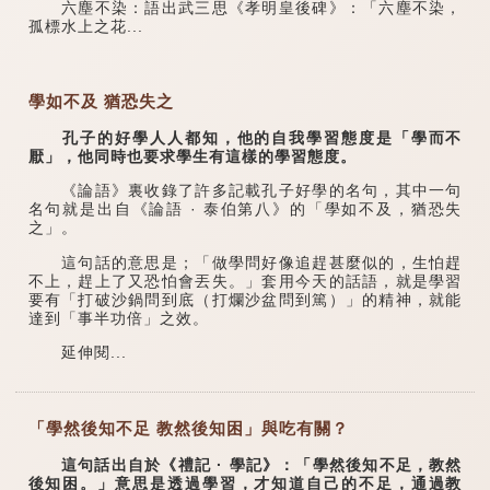
六塵不染：語出武三思《孝明皇後碑》：「六塵不染，
孤標水上之花...
學如不及 猶恐失之
孔子的好學人人都知，他的自我學習態度是「學而不
厭」，他同時也要求學生有這樣的學習態度。
《論語》裏收錄了許多記載孔子好學的名句，其中一句
名句就是出自《論語 · 泰伯第八》的「學如不及，猶恐失
之」。
這句話的意思是；「做學問好像追趕甚麼似的，生怕趕
不上，趕上了又恐怕會丟失。」套用今天的話語，就是學習
要有「打破沙鍋問到底（打爛沙盆問到篤）」的精神，就能
達到「事半功倍」之效。
延伸閱...
「學然後知不足 教然後知困」與吃有關？
這句話出自於《禮記 · 學記》：「學然後知不足，教然
後知困。」意思是透過學習，才知道自己的不足，通過教