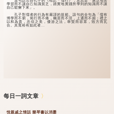
這句話出自孔子的《禮記 · 儒行》，意思是「廣泛地去
學習而不讓自己知識貧乏，踏實地實踐所學到的知識而不讓
自己鬆懈下來」。
孔子對儒者的行為有嚴謹的規範。該句的全句為「儒有
博學而不窮，篤行而不倦，幽居而不淫，上通而不困；禮之
以和為貴，忠信之美，優游之法，舉賢而容眾，毀方而瓦
合。其寬裕有如此者...
每日一詞文章
悅親戚之情話 樂琴書以消憂