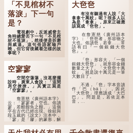
「不見棺材不
大夿夿
在古代，男子一般於二
遇到一位呂姓道士，兩人暢
十歲進行冠禮，冠禮完成後
談甚歡。
便是成人，但由於未達壯
落淚」下一句
有沒有聽過有人說「大
年，所以又稱「弱冠」。
言談間，盧姓書生感慨
拿拿十萬蚊」呢？很多人以
《禮記·曲禮》明確記載：
自己雖貴為讀書人，但一直
是？
為是「拿拿」，原來正確應
「人生十年曰幼，學；二十
未能考取功名，仍然貧困，
該寫成「夿夿」。
曰弱，冠；三十曰壯，有
感到十分落泊。於是，道士
電視劇中，反派威脅主
室。」這說明三十歲在...
拿出一個青瓷枕頭，讓...
在詹憲慈《廣州語本
角時總愛丟下一句「不見棺
字》：「夿夿者，形容物之
材不落淚」，然後便是折磨
大也。俗讀夿，若拿……常
與威逼。這句俗語家喻戶
語有曰『一個銀錢大夿
曉，但它背後藏着怎樣的故
夿』。」
事呢？
「夿」形容大，「一個
「不見棺材不落淚」的
銀錢大夿夿」，就形容金錢
原句，有說法是「不見棺材
空寥寥
數量之大了。「大夿夿十萬
不下淚」或「不見親棺不下
蚊」，就是說十萬元是一筆
淚」，出自明朝蘭陵笑笑生
大數目了。
空間空蕩蕩，沒甚麼擺
所著的《金瓶梅詞話》第九
設時，廣東人會說：「這間
十八回。原意是指人未親眼
不過，「夿」字本音讀
房空撩撩。」其實正寫是
見到親人棺木，便不會真正
作「巴（bā）」，因此
「空寥寥」。
感到悲傷；後來引申為比喻
「大夿夿」理應讀成「大巴
人執迷不悟，不到徹底失
巴」。問題是，若依足本
敗，便不肯罷休。
詹憲慈《廣州語本字》
音，...
云：「寥寥者，空也。俗讀
寥，若醋餾魚之餾。」這個
許多人對這上半句耳熟
字在古代已經出現。徐鉉與
能詳，但它其實還有下半句
段玉裁的《說文》注本中，
——「不到黃河心不死」...
「寥」是「廫」的篆形，解
作空渺、空虛。如《列仙傳
·安期先生》載琊阜老人故
事，以「寥寥安期，虛質高