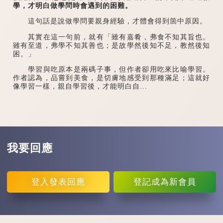
學，才明白做學問時會遇到的困難。
這句話是說做學問要親身經驗，才體會得到箇中原因。
其實在這一句前，就有「雖有嘉肴，弗食不知其旨也。
雖有至道，弗學不知其善也；是故學然後知不足，教然後知
困。」
學習與吃原本是兩碼子事，但作者卻用吃來比喻學習。
作者認為，品嘗到美食，是切膚地感受到那種滿足；這就好
像學習一樣，親自學習後，才能明白自...
我要回應
登入
發表回應
登記
成為新會員