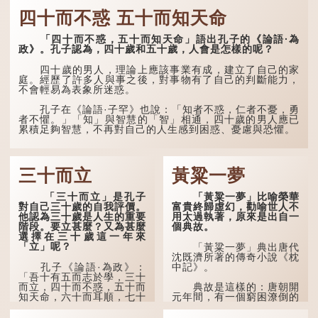
後部與枕頭接觸的地方。
道...
四十而不惑 五十而知天命
民間流傳有一種說法，
人會將一些不欲為人所知的
「四十而不惑，五十而知天命」語出孔子的《論語·為
記憶藏於頸後之處。如果忽
政》。孔子認為，四十歲和五十歲，人會是怎樣的呢？
然吐真言，就好像被不明東
西（如鬼魂）在後腦拍了一
四十歲的男人，理論上應該事業有成，建立了自己的家
下，藏在腦中的秘密便脫口
庭。經歷了許多人與事之後，對事物有了自己的判斷能力，
而出。因此「鬼拍...
不會輕易為表象所迷惑。
孔子在《論語·子罕》也說：「知者不惑，仁者不憂，勇
者不懼。」「知」與智慧的「智」相通，四十歲的男人應已
累積足夠智慧，不再對自己的人生感到困惑、憂慮與恐懼。
三十而立
黃粱一夢
「三十而立」是孔子
「黃粱一夢」比喻榮華
對自己三十歲的自我評價。
富貴終歸虛幻，勸喻世人不
他認為三十歲是人生的重要
用太過執著，原來是出自一
階段。要立甚麼？又為甚麼
個典故。
選擇在三十歲這一年來
「立」呢？
「黃粱一夢」典出唐代
沈既濟所著的傳奇小說《枕
孔子《論語·為政》：
中記》。
「吾十有五而志於學，三十
而立，四十而不惑，五十而
典故是這樣的：唐朝開
知天命，六十而耳順，七十
元年間，有一個窮困潦倒的
而從心所欲，不逾矩。」
盧姓書生，在上京赴考的途
中經過一間旅店休息，碰巧