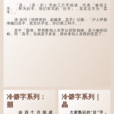
有大雨出现。
五行当中“金”对应秋
「掱」（音：扒）字由三只手组成，代表「偷窃之
这段时期的雨水，对农
季，代表凉爽肃杀之
手」，即为扒手。我们常写的「扒手」，其实古字为「掱
作物尤其重要。三伏天酷热
气。“运”是“运行”，描写大
手」。
难耐，农作物不能缺水。若
暑的酷热阻碍了金气的流
连续几天降雨，泥土得以湿
转。
清·徐珂《清稗类钞．盗贼类．掱手》记载：「沪人呼翦
润；雨过天晴后，烈日高
绺贼曰掱手，犹言扒手也，亦曰瘪三码子。」
照...
“荆扬”指荆州（湖北）
和扬州（江苏），泛指长江
其中「翦绺」即剪断他人衣带以窃取钱物，是小偷的旧
中下游地区，“...
称。而「掱手」也就是手多多，擅自拿别人东西的意思了...
冷僻字系列：
冷僻字系列｜
朤
瞐
由四个月组成
大家熟识的“目”字，