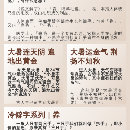
脆），有什么意思？
《说文解字》 ：「毳，细羊毛也。」「毳」本指人体或
鸟兽的毛发，或由毛织成的制品。
人体表面，例如手臂等部位生长的细毛，也叫「毳」，
又叫「寒毛」、「汗毛」。
医学上，「毳毛」是一个专有名词。它指人类在儿童时
期长出的一种细小、不易注意到却又几乎遍布全身的毛发。
毳毛的密度因人而异，其长度则通常不会...
大暑连天阴 遍
大暑运金气 荆
地出黄金
扬不知秋
今天是大暑，是24节
进入大暑，天气变得非
气中最热的时段。“小暑不
常炎热。古诗中不乏描写大
算热，大暑正伏天”，可见
暑的诗句，其中便有杜甫的
这个节气期间阳光猛烈，天
名句。
气酷热。不过，为什么又
有“大暑连天阴，遍地出黄
这句便是“大暑运金
金”的说法？
气，荆扬不知秋”，出自杜
甫《毒热寄简崔评事十六
古人早已留意到大暑期
弟》，全诗如下：
间的气候规律。 《逸周书·
时训解》记载：「大暑之
大暑运金气，荆扬不知
冷僻字系列｜掱
日，腐草化为萤。又五日，
秋。
土润溽暑。又五日，大雨时
行。」意思是说，大暑时节
林下有塌翼，水中无行
一般人只有两只手，三只手我们就叫做「扒手」，即小
萤火虫出生，土地湿热，常
舟。
偷的意思。原来真有「三只手」？