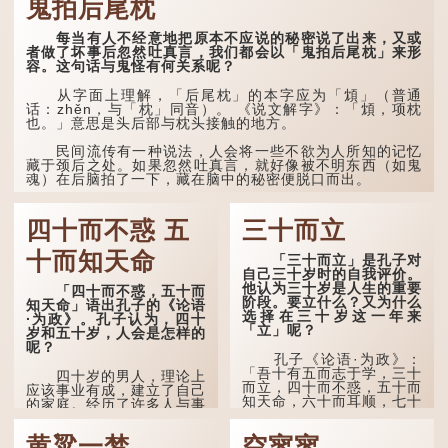
鬼拍后尾枕
头”。到了清代，顾禄在
《清嘉录》里记录苏州风俗
每当有人不经意地把原本不应说的秘密说了出来，又或
时，也引用了这句谚语。不
者做了坏事后忽然吐真言，我们都会以「鬼拍后尾枕」来形
过当地百姓的口头说法
容。这句话与鬼怪有何关系呢？
是“朝立秋，渹飕飕；夜立
秋，热吽吽”。虽然用字略
有不同，但意思完全一致。
从字面上理解，「后尾枕」的本字应为「䪴」（普通
话：zhěn，与「枕」同音）。 《说文解字》：「䪴，项枕
也。」意思是头后部与枕头接触的地方。
那么，这句话到底准不
准呢？它反映了古人的一种
朴素观察：如果立秋的精
民间流传有一种说法，人会将一些不欲为人所知的记忆
确...
藏于颈后之处。如果忽然吐真言，就好像被不明东西（如鬼
魂）在后脑拍了一下，藏在脑中的秘密便脱口而出。
因此...
四十而不惑 五
三十而立
十而知天命
「三十而立」是孔子对
自己三十岁时的自我评价。
他认为三十岁是人生的重要
「四十而不惑，五十而
阶段。要立什么？又为什么
知天命」语出孔子的《论语
选择在三十岁这一年来
·为政》。孔子认为，四十
「立」呢？
岁和五十岁，人会是怎样的
呢？
孔子《论语·为政》：
「吾十有五而志于学，三十
四十岁的男人，理论上
而立，四十而不惑，五十而
应该事业有成，建立了自己
知天命，六十而耳顺，七十
的家庭。经历了许多人与事
而从心所欲，不逾矩。」
之后，对事物有了自己的判
断能力，不会轻易为表象所
黄粱一梦
空寥寥
在古代，男子一般于二
迷惑。