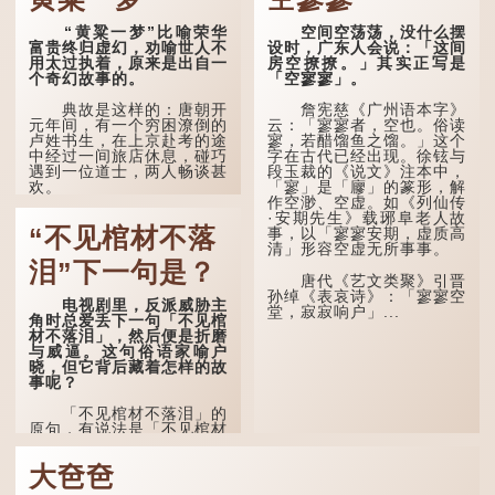
十岁进行冠礼，冠礼完成后
便是成人，但由于未达壮
孔子在《论语·子罕》
“黄粱一梦”比喻荣华
空间空荡荡，没什么摆
年，所以又称「弱冠」。
也说：「知者不惑，仁者不
富贵终归虚幻，劝喻世人不
设时，广东人会说：「这间
《礼记·曲礼》明确记载：
忧，勇者不惧。」「知」与
用太过执着，原来是出自一
房空撩撩。」其实正写是
「人生十年曰幼，学；二十
智慧的「智」相通，四十岁
个奇幻故事的。
「空寥寥」。
曰弱，冠；三十曰壮，有
的男人应已累积足够智慧，
室。」这说明三十岁...
不再对自己的人生感到困
典故是这样的：唐朝开
詹宪慈《广州语本字》
惑、忧虑与恐惧。
元年间，有一个穷困潦倒的
云：「寥寥者，空也。俗读
卢姓书生，在上京赴考的途
寥，若醋馏鱼之馏。」这个
到了五十岁，...
中经过一间旅店休息，碰巧
字在古代已经出现。徐铉与
遇到一位道士，两人畅谈甚
段玉裁的《说文》注本中，
欢。
「寥」是「廫」的篆形，解
作空渺、空虚。如《列仙传
·安期先生》载琊阜老人故
言谈间，卢姓书生感慨
“不见棺材不落
事，以「寥寥安期，虚质高
自己虽贵为读书人，但一直
清」形容空虚无所事事。
未能考取功名，仍然贫困，
感到十分落泊。于是，道士
泪”下一句是？
拿出一个青瓷枕头，让卢姓
唐代《艺文类聚》引晋
书生睡一睡，便能满足他希
孙绰《表哀诗》：「寥寥空
电视剧里，反派威胁主
望得到荣华富贵的愿望。
堂，寂寂响户」...
角时总爱丢下一句「不见棺
材不落泪」，然后便是折磨
这时，...
与威逼。这句俗语家喻户
晓，但它背后藏着怎样的故
事呢？
「不见棺材不落泪」的
原句，有说法是「不见棺材
不下泪」或「不见亲棺不下
泪」，出自明朝兰陵笑笑生
大夿夿
所著的《金瓶梅词话》第九
十八回。原意是指人未亲眼