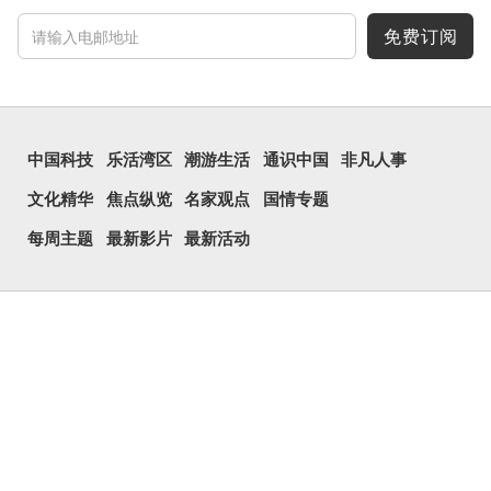
至21世纪，网络上开始流
行表情符号，这个字也被网
民当做表情符号来用。
免费订阅
囧字的「八」像一对委
屈的八字眉模样，「口」像
惊讶、...
中国科技
乐活湾区
潮游生活
通识中国
非凡人事
文化精华
焦点纵览
名家观点
国情专题
每周主题
最新影片
最新活动