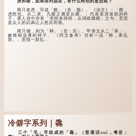
一种说法）。
虎和猪，如果排列成双，有什么特别的意思呢？
天生我材必有用，千金散尽
还复来。烹羊宰牛且为乐，
龙九子外形与能力各有
会须一饮三百杯。" 意思是
两只老虎，写成「虤」（音：颜）。 《说文》：「虤，
不同，其中，赑屭原形像
说：上天给了我才能，必然
虎怒也。从二虎。凡虤之属皆从虤。」代表老虎发怒的样
龟，因为能负重，多作为碑
有用到的地方；即使千金散
子。唐人诗中亦有「求闲未得闲，众诮瞋虤虤」之句，意思
座，有“碑下...
去，也终会重新得到。
是众人的讥讽让人怒目而视。
李白作此诗时，大约是
两只猪，则为「豩」（音：宾）。甲骨文从二「豕」，
天宝十一年。当时他已被唐
象猪相追逐的样子。 《同文备考》另有一说「豩，豕乱
玄宗赐金放还约八年，这期
群。」意指一群乱...
间经常与朋友游山玩水，部
分诗作显露出怀...
冷僻字系列｜毳
三个「毛」字组成的「毳」（普通话cuì，粤音：