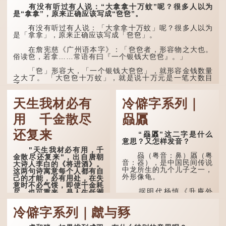
见到亲人棺木，便不会真正
有没有听过有人说：“大拿拿十万蚊”呢？很多人以为
感到悲伤；后来引申为比喻
是“拿拿”，原来正确应该写成“夿夿”。
人执迷不悟，不到彻底失
败，便不肯罢休。
有没有听过有人说：「大拿拿十万蚊」呢？很多人以为
是「拿拿」，原来正确应该写成「夿夿」。
许多人对这上半句耳熟
能详，但它其实还有下半句
在詹宪慈《广州语本字》：「夿夿者，形容物之大也。
——「不到黄河心不死」...
俗读夿，若拿……常语有曰『一个银钱大夿夿』。」
「夿」形​​容大，「一个银钱大夿夿」，就形容金钱数量
之大了。 「大夿夿十万蚊」，就是说十万元是一笔大数目
了。...
天生我材必有
冷僻字系列｜
用 千金散尽
赑屭
还复来
“赑屭”这二字是什么
意思？又怎样发音？
"天生我材必有用，千
赑（粤音：鼻）屭（粤
金散尽还复来"，出自唐朝
音：器），是中国民间传说
大诗人李白的《将进酒》。
中龙所生的九个儿子之一，
这两句诗寓意每个人都有自
外形像龟。
己的才能，必有用处，在失
意时不必气馁，即使千金耗
据明代杨慎《升庵外
尽，也可重来，是人生低潮
集》记载，龙生九子的次序
时激励向上的名句。
排列为：赑屭、螭吻、蒲
冷僻字系列｜虤与豩
牢、狴犴、饕餮、蚣蝮、睚
原诗写道："人生得意
眦、狻猊、椒图（此为其中
须尽欢，莫使金樽空对月。