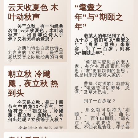
云天收夏色 木
“耄耋之
叶动秋声
年”与“期颐之
年”
关于立秋，有一句经典
名句“云天收夏色，木叶动
秋声”，出自哪位诗人手
若某人的年纪到了八、
笔？又有怎样的意思？
九十岁，我们可以“耄耋之
年”（粤音：冒秩）来形
这两句诗出自唐代诗人
容，到了一百岁，则称
刘言史的《立秋》，是描写
为“期颐之年”。
夏秋交替之际最经典的诗句
之一。
"耄"指两鬓斑白的老人
家，亦含有思想紊乱的意
《立秋》全诗如下：
思；"耋"更有跌倒的意思，
朝立秋 冷飕
也是用来形容老人家的。
兹晨戒流火，商飙早已
飕，夜立秋 热
惊。 云天收夏色，木
曹操《对酒歌》就曾写
叶动秋声。
道："耄耋皆得以寿终，恩
到头
泽广及草木昆虫。"
诗的前两句写的是：这
一天早安，天上的“流
到了一百岁呢？
今天是立秋，是二十四
火”（指大火星，象征暑
节气中的第13个节气。古
气）开始消退，凉爽的秋风
那么就可以称为"期
语有云：“朝立秋，冷飕
（商飙，即西风）已经悄然
颐"。 《礼记.曲礼
飕；夜立秋，热到头”，有
吹起。后两句，便是全诗的
上》："百年曰期颐。"郑玄
何出处呢？立秋等于入秋？
灵魂...
注："期，犹要也；颐，养
也。不知衣服食味，孝子要
这句话出自东汉崔寔
尽养...
《四民月令》：“朝立秋，
冷飕飕；夜立秋，热到