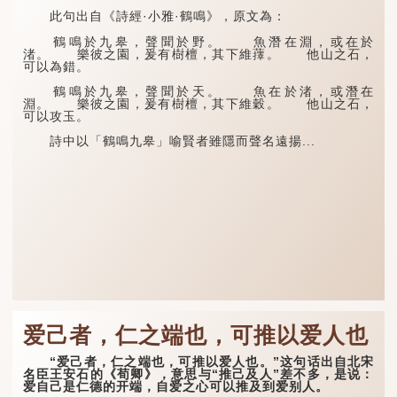
此句出自《詩經·小雅·鶴鳴》，原文為：
鶴鳴於九皋，聲聞於野。 魚潛在淵，或在於
渚。 樂彼之園，爰有樹檀，其下維蘀。 他山之石，
可以為錯。
鶴鳴於九皋，聲聞於天。 魚在於渚，或潛在
淵。 樂彼之園，爰有樹檀，其下維穀。 他山之石，
可以攻玉。
詩中以「鶴鳴九皋」喻賢者雖隱而聲名遠揚...
爱己者，仁之端也，可推以爱人也
“爱己者，仁之端也，可推以爱人也。”这句话出自北宋
名臣王安石的《荀卿》，意思与“推己及人”差不多，是说：
爱自己是仁德的开端，自爱之心可以推及到爱别人。