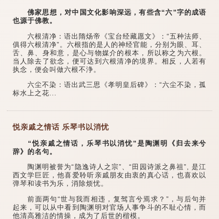
佛家思想，对中国文化影响深远，有些含“六”字的成语
也源于佛教。
六根清净：语出隋炀帝《宝台经藏愿文》：“五种法师、
俱得六根清净”。六根指的是人的神经官能，分别为眼、耳、
舌、鼻、身和意，是心与物媒介的根本，所以称之为六根。
当人除去了欲念，便可达到六根清净的境界。相反，人若有
执念，便会叫做六根不浄。
六尘不染：语出武三思《孝明皇后碑》：“六尘不染，孤
标水上之花...
悦亲戚之情话 乐琴书以消忧
“悦亲戚之情话，乐琴书以消忧”是陶渊明《归去来兮
辞》的名句。
陶渊明被誉为“隐逸诗人之宗”、“田园诗派之鼻祖”, 是江
西文学巨匠，他喜爱聆听亲戚朋友由衷的真心话，也喜欢以
弹琴和读书为乐，消除烦忧。
前面两句“世与我而相违，复驾言兮焉求？”，与后句并
起来，可以从中看到陶渊明对官场人事争斗的不耻心情，而
他清高雅洁的情操，成为了后世的楷模。