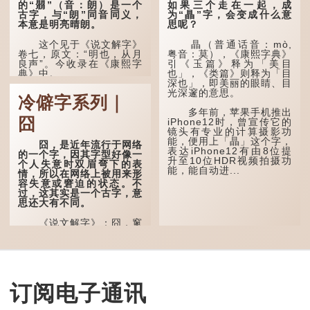
的“朤”（音：朗）是一个
如果三个走在一起，成
古字，与“朗”同音同义，
为“瞐”字，会变成什么意
本意是明亮晴朗。
思呢？
这个见于《说文解字》
瞐（普通话音：mò,
卷七，原文：“明也，从月
粤音：莫），《康熙字典》
良声”。今收录在《康熙字
引《玉篇》释为「美目
典》中。
也」，《类篇》则释为「目
深也」，即美丽的眼睛、目
光深邃的意思。
这个字，用法颇多。
冷僻字系列｜
多年前，苹果手机推出
“朤朤干坤，舍我其
囧
iPhone12时，曾宣传它的
谁。”干坤是《周易》中的
镜头有专业的计算摄影功
两个卦名，这里指天地、宇
能，便用上「瞐」这个字，
宙等，形容政治清明，天下
囧，是近年流行于网络
表达iPhone12有由8位提
太平！
的一个字，因其字型好像一
升至10位HDR视频拍摄功
个人失意时双眉弯下的表
能，能自动进...
“天空朤朤，任鸟儿高
情，所以在网络上被用来形
飞。”也是指天清气明，鸟
容失意或窘迫的状态。不
儿可高飞。
过，这其实是一个古字，意
思还大有不同。
“朤朤脆脆”就是形容办
事爽快干脆。我...
《说文解字》：囧，窻
牖丽廔闿明。象形。囧，本
义是透光通明的窗户，跟
「囱」一样都是「窗」的象
形字。甲骨文中又用作地
名，古书中的「黍于囧」表
示在囧地种黍。
订阅电子通讯
这个古字十分少用，直