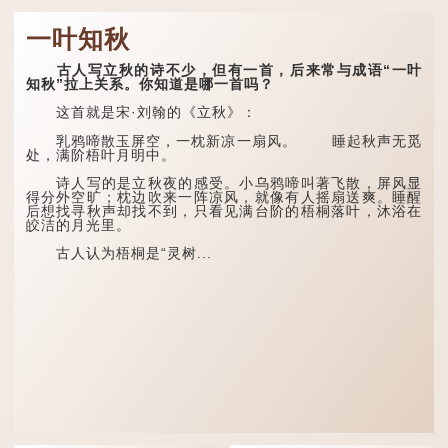
一叶知秋
古人写立秋的诗不少，但有一首，后来常与成语“一叶
知秋”拉上关系。你知道是哪一首吗？
这首就是宋·刘翰的《立秋》：
乳鸦啼散玉屏空，一枕新凉一扇风。 睡起秋声无觅
处，满阶梧叶月明中。
诗人写的是立秋夜的感受。小乌鸦啼叫著飞散，屏风显
得分外空旷；枕边吹来一阵凉风，就像有人摇扇送爽。睡醒
后想找寻秋声却找不到，只看见满台阶的梧桐落叶，沐浴在
皎洁的月光里。
古人认为梧桐是“灵树...