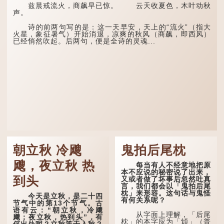
兹晨戒流火，商飙早已惊。 云天收夏色，木叶动秋
声。
诗的前两句写的是：这一天早安，天上的“流火”（指大
火星，象征暑气）开始消退，凉爽的秋风（商飙，即西风）
已经悄然吹起。后两句，便是全诗的灵魂...
朝立秋 冷飕
鬼拍后尾枕
飕，夜立秋 热
每当有人不经意地把原
本不应说的秘密说了出来，
到头
又或者做了坏事后忽然吐真
言，我们都会以「鬼拍后尾
枕」来形容。这句话与鬼怪
今天是立秋，是二十四
有何关系呢？
节气中的第13个节气。古
语有云：“朝立秋，冷飕
从字面上理解，「后尾
飕；夜立秋，热到头”，有
枕」的本字应为「䪴」（普