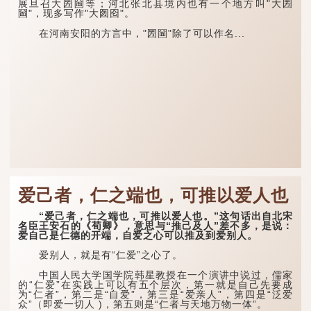
展旦召大圐圙等；河北张北县境内也有一个地方叫"大圐
圙"，现多写作"大囫囵"。
在河南安阳的方言中，"圐圙"除了可以作名...
爱己者，仁之端也，可推以爱人也
“爱己者，仁之端也，可推以爱人也。”这句话出自北宋
名臣王安石的《荀卿》，意思与“推己及人”差不多，是说：
爱自己是仁德的开端，自爱之心可以推及到爱别人。
爱别人，就是有“仁爱”之心了。
中国人民大学国学院韩星教授在一个演讲中说过，儒家
的“仁爱”在实践上可以有五个层次，第一就是自己先要成
为“仁者”，第二是“自爱”，第三是“爱亲人”，第四是“泛爱
众”（即爱一切人 )，第五则是“仁者与天地万物一体”。