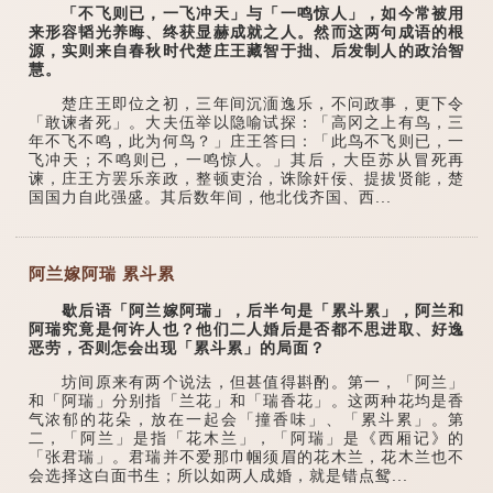
「不飞则已，一飞冲天」与「一鸣惊人」，如今常被用
来形容韬光养晦、终获显赫成就之人。然而这两句成语的根
源，实则来自春秋时代楚庄王藏智于拙、后发制人的政治智
慧。
楚庄王即位之初，三年间沉湎逸乐，不问政事，更下令
「敢谏者死」。大夫伍举以隐喻试探：「高冈之上有鸟，三
年不飞不鸣，此为何鸟？」庄王答曰：「此鸟不飞则已，一
飞冲天；不鸣则已，一鸣惊人。」其后，大臣苏从冒死再
谏，庄王方罢乐亲政，整顿吏治，诛除奸佞、提拔贤能，楚
国国力自此强盛。其后数年间，他北伐齐国、西...
阿兰嫁阿瑞 累斗累
歇后语「阿兰嫁阿瑞」，后半句是「累斗累」，阿兰和
阿瑞究竟是何许人也？他们二人婚后是否都不思进取、好逸
恶劳，否则怎会出现「累斗累」的局面？
坊间原来有两个说法，但甚值得斟酌。第一，「阿兰」
和「阿瑞」分别指「兰花」和「瑞香花」。这两种花均是香
气浓郁的花朵，放在一起会「撞香味」、「累斗累」。第
二，「阿兰」是指「花木兰」，「阿瑞」是《西厢记》的
「张君瑞」。君瑞并不爱那巾帼须眉的花木兰，花木兰也不
会选择这白面书生；所以如两人成婚，就是错点鸳...