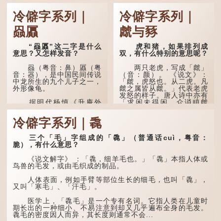
露出怀...
冷僻字系列｜
冷僻字系列｜
赑屭
虤与豩
“赑屭”这二字是什么
虎和猪，如果排列成
意思？又怎样发音？
双，有什么特别的意思呢？
赑（粤音：鼻）屭（粤
两只老虎，写成「虤」
音：器），是中国民间传说
（音：颜）。 《说文》：
中龙所生的九个儿子之一，
「虤，虎怒也。从二虎。凡
外形像龟。
虤之属皆从虤。」代表老虎
发怒的样子。唐人诗中亦有
「求闲未得闲，众诮瞋虤
据明代杨慎《升庵外
虤」之句，意思是众人的讥
集》记载，龙生九子的次序
讽让人怒目而视。
排列为：赑屭、螭吻、蒲
冷僻字系列｜毳
牢、狴犴、饕餮、蚣蝮、睚
眦、狻猊、椒图（此为其中
两只猪，则为「豩」
一种说法）。
（音：宾）。甲骨文从二
三个「毛」字组成的「毳」（普通话cuì，粤音：
「豕」，象猪相追逐的样
脆），有什么意思？
子。 《同文备考》另有一
龙九子外形与能力各有
说「豩，豕乱群。」意指一
不同，其中，赑屭原形像
《说文解字》 ：「毳，细羊毛也。」「毳」本指人体或
群乱...
龟，因为能负重，多作为碑
鸟兽的毛发，或由毛织成的制品。
座，有“碑下...
人体表面，例如手臂等部位生长的细毛，也叫「毳」，
又叫「寒毛」、「汗毛」。
医学上，「毳毛」是一个专有名词。它指人类在儿童时
期长出的一种细小、不易注意到却又几乎遍布全身的毛发。
毳毛的密度因人而异，其长度则通常不会...