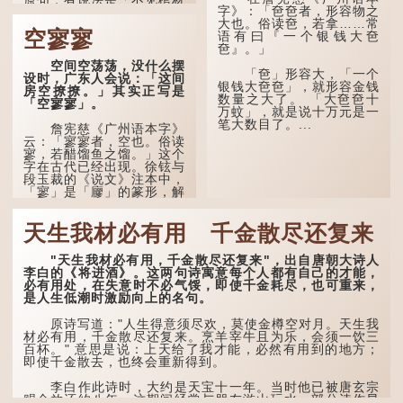
原句，有说法是「不见棺材
字》：「夿夿者，形容物之
不下泪」或「不见亲棺不下
大也。俗读夿，若拿……常
泪」，出自明朝兰陵笑笑生
空寥寥
语有曰『一个银钱大夿
所著的《金瓶梅词话》第九
夿』。」
十八回。原意是指人未亲眼
见到亲人棺木，便不会真正
空间空荡荡，没什么摆
「夿」形​​容大，「一个
感到悲伤；后来引申为比喻
设时，广东人会说：「这间
银钱大夿夿」，就形容金钱
人执迷不悟，不到彻底失
房空撩撩。」其实正写是
数量之大了。 「大夿夿十
败，便不肯罢休。
「空寥寥」。
万蚊」，就是说十万元是一
笔大数目了。...
许多人对这上半句耳熟
詹宪慈《广州语本字》
能详，但它其实还有下半句
云：「寥寥者，空也。俗读
——「不到黄河心不死」...
寥，若醋馏鱼之馏。」这个
字在古代已经出现。徐铉与
段玉裁的《说文》注本中，
「寥」是「廫」的篆形，解
作空渺、空虚。如《列仙传
·安期先生》载琊阜老人故
天生我材必有用 千金散尽还复来
事，以「寥寥安期，虚质高
清」形容空虚无所事事。
"天生我材必有用，千金散尽还复来"，出自唐朝大诗人
唐代《艺文类聚》引晋
李白的《将进酒》。这两句诗寓意每个人都有自己的才能，
孙绰《表哀诗》：「寥寥空
必有用处，在失意时不必气馁，即使千金耗尽，也可重来，
堂，寂寂响户」...
是人生低潮时激励向上的名句。
原诗写道："人生得意须尽欢，莫使金樽空对月。天生我
材必有用，千金散尽还复来。烹羊宰牛且为乐，会须一饮三
百杯。" 意思是说：上天给了我才能，必然有用到的地方；
即使千金散去，也终会重新得到。
李白作此诗时，大约是天宝十一年。当时他已被唐玄宗
赐金放还约八年，这期间经常与朋友游山玩水，部分诗作显