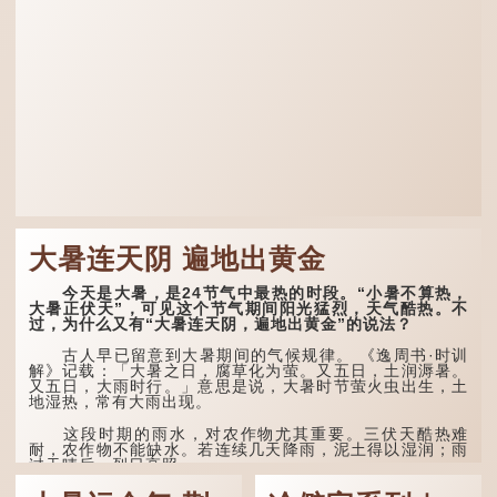
大暑连天阴 遍地出黄金
今天是大暑，是24节气中最热的时段。“小暑不算热，
大暑正伏天”，可见这个节气期间阳光猛烈，天气酷热。不
过，为什么又有“大暑连天阴，遍地出黄金”的说法？
古人早已留意到大暑期间的气候规律。 《逸周书·时训
解》记载：「大暑之日，腐草化为萤。又五日，土润溽暑。
又五日，大雨时行。」意思是说，大暑时节萤火虫出生，土
地湿热，常有大雨出现。
这段时期的雨水，对农作物尤其重要。三伏天酷热难
耐，农作物不能缺水。若连续几天降雨，泥土得以湿润；雨
过天晴后，烈日高照...