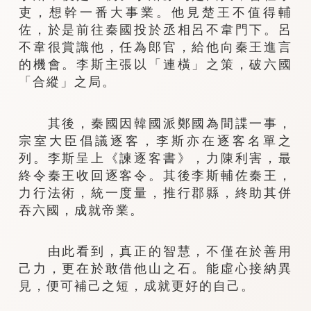
吏，想幹一番大事業。他見楚王不值得輔
佐，於是前往秦國投於丞相呂不韋門下。呂
不韋很賞識他，任為郎官，給他向秦王進言
的機會。李斯主張以「連橫」之策，破六國
「合縱」之局。
其後，秦國因韓國派鄭國為間諜一事，
宗室大臣倡議逐客，李斯亦在逐客名單之
列。李斯呈上《諫逐客書》，力陳利害，最
終令秦王收回逐客令。其後李斯輔佐秦王，
力行法術，統一度量，推行郡縣，終助其併
吞六國，成就帝業。
由此看到，真正的智慧，不僅在於善用
己力，更在於敢借他山之石。能虛心接納異
見，便可補己之短，成就更好的自己。