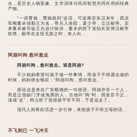
合，是历史人物形象、文学演绎与民间智慧共同作用的经典
产物。
“一讲曹操，曹操就到”这话，可追溯至东汉末年，西凉
军阀董卓借勤王为名，带兵入洛阳，废少帝，立汉献帝。后
来董卓被司徒王允设计除掉，董卓的部下攻陷长安将汉献帝
软禁。献帝在走投无路之时，有人向...
阿崩叫狗 愈叫愈走
阿崩叫狗，愈叫愈走。谁是阿崩?
不少妈妈希望叫孩子做一件事情，而孩子不情愿去做的
时候，妈妈便会慨叹：“阿崩叫狗，愈叫愈走。”
据说这是来自广东顺德的一句俗语。阿崩并非一个人，
而是泛指缺门牙或兔唇的人，当他叫“狗”时，因发音不正，
读成“走”，狗儿听了觉得跟平常不同，于是远走了。
现代人则将此话进一步引伸，来指孩子不听父母的话...
不飞则已 一飞冲天