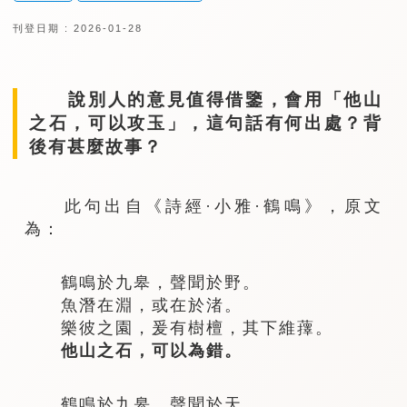
刊登日期 : 2026-01-28
說別人的意見值得借鑒，會用「他山
之石，可以攻玉」，這句話有何出處？背
後有甚麼故事？
此句出自《詩經·小雅·鶴鳴》，原文
為：
鶴鳴於九皋，聲聞於野。
魚潛在淵，或在於渚。
樂彼之園，爰有樹檀，其下維蘀。
他山之石，可以為錯。
鶴鳴於九皋，聲聞於天。