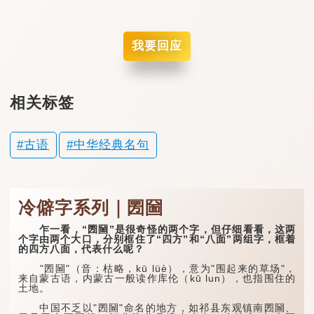
我要回应
相关标签
古语
中华经典名句
冷僻字系列｜圐圙
乍一看，“圐圙”是很奇怪的两个字，但仔细看看，这两
个字由两个大口，分别框住了“四方”和“八面”两组字，框着
的四方八面，代表什么呢？
"圐圙"（音：枯略，kū lüè），意为"围起来的草场"，
来自蒙古语，内蒙古一般读作库伦（kū lun），也指围住的
土地。
中国不乏以"圐圙"命名的地方，如祁县东观镇南圐圙、