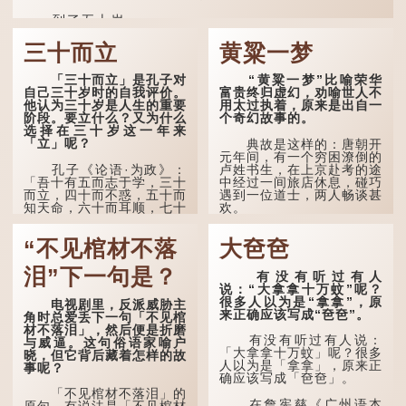
也。不知衣服食味，孝子要
到了五十岁，...
尽养...
三十而立
黄粱一梦
「三十而立」是孔子对
“黄粱一梦”比喻荣华
自己三十岁时的自我评价。
富贵终归虚幻，劝喻世人不
他认为三十岁是人生的重要
用太过执着，原来是出自一
阶段。要立什么？又为什么
个奇幻故事的。
选择在三十岁这一年来
「立」呢？
典故是这样的：唐朝开
元年间，有一个穷困潦倒的
孔子《论语·为政》：
卢姓书生，在上京赴考的途
「吾十有五而志于学，三十
中经过一间旅店休息，碰巧
而立，四十而不惑，五十而
遇到一位道士，两人畅谈甚
知天命，六十而耳顺，七十
欢。
而从心所欲，不逾矩。」
言谈间，卢姓书生感慨
“不见棺材不落
大夿夿
在古代，男子一般于二
自己虽贵为读书人，但一直
十岁进行冠礼，冠礼完成后
未能考取功名，仍然贫困，
便是成人，但由于未达壮
感到十分落泊。于是，道士
泪”下一句是？
有没有听过有人
年，所以又称「弱冠」。
拿出一个青瓷枕头，让卢姓
说：“大拿拿十万蚊”呢？
《礼记·曲礼》明确记载：
书生睡一睡，便能满足他希
很多人以为是“拿拿”，原
电视剧里，反派威胁主
「人生十年曰幼，学；二十
望得到荣华富贵的愿望。
来正确应该写成“夿夿”。
角时总爱丢下一句「不见棺
曰弱，冠；三十曰壮，有
材不落泪」，然后便是折磨
室。」这说明三十岁...
这时，...
有没有听过有人说：
与威逼。这句俗语家喻户
「大拿拿十万蚊」呢？很多
晓，但它背后藏着怎样的故
人以为是「拿拿」，原来正
事呢？
确应该写成「夿夿」。
「不见棺材不落泪」的
在詹宪慈《广州语本