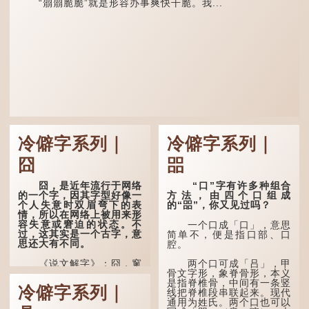
“朤朤脆脆”就是形容办事爽快干脆。我...
冷僻字系列｜
冷僻字系列｜
囧
㗊
囧，是近年流行于网络
“口”字有许多种组合
的一个字，因其字型好像一
方法，由四个口组成
个人失意时双眉弯下的表
的“㗊”，你又见过吗？
情，所以在网络上被用来形
容失意或窘迫的状态。不
一个口成「口」，意思
过，这其实是一个古字，意
简单不，便是指口部、口
思还大有不同。
腔。
《说文解字》：囧，窻
两个口可成「吕」，甲
牖丽廔闿明。象形。囧，本
骨文字形，象脊骨形，本义
义是透光通明的窗户，跟
是指脊椎骨，中间有一条竖
冷僻字系列｜
「囱」一样都是「窗」的象
线把脊椎段串联起来。现代
形字。甲骨文中又用作地
通用为姓氏。两个口也可以