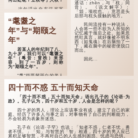
何出处呢？立秋等于入秋？
通话：zhěn，与「枕」同
音）。 《说文解字》：
这句话出自东汉崔寔
「䪴，项枕也。」意思是头
《四民月令》：“朝立秋，
后部与枕头接触的地方。
冷飕飕；夜立秋，热到
“耄耋之
头”。到了清代，顾禄在
民间流传有一种说法，
《清嘉录》里记录苏州风俗
人会将一些不欲为人所知的
年”与“期颐之
时，也引用了这句谚语。不
记忆藏于颈后之处。如果忽
过当地百姓的口头说法
然吐真言，就好像被不明东
年”
是“朝立秋，渹飕飕；夜立
西（如鬼魂）在后脑拍了一
秋，热吽吽”。虽然用字略
下，藏在脑中的秘密便脱口
有不同，但意思完全一致。
若某人的年纪到了八、
而出。
九十岁，我们可以“耄耋之
那么，这句话到底准不
年”（粤音：冒秩）来形
因此...
准呢？它反映了古人的一种
容，到了一百岁，则称
朴素观察：如果立秋的精
为“期颐之年”。
确...
"耄"指两鬓斑白的老人
家，亦含有思想紊乱的意
思；"耋"更有跌倒的意思，
四十而不惑 五十而知天命
也是用来形容老人家的。
「四十而不惑，五十而知天命」语出孔子的《论语·为
曹操《对酒歌》就曾写
政》。孔子认为，四十岁和五十岁，人会是怎样的呢？
道："耄耋皆得以寿终，恩
泽广及草木昆虫。"
四十岁的男人，理论上应该事业有成，建立了自己的家
庭。经历了许多人与事之后，对事物有了自己的判断能力，
到了一百岁呢？
不会轻易为表象所迷惑。
那么就可以称为"期
孔子在《论语·子罕》也说：「知者不惑，仁者不忧，勇
颐"。 《礼记.曲礼
者不惧。」「知」与智慧的「智」相通，四十岁的男人应已
上》："百年曰期颐。"郑玄
累积足够智慧，不再对自己的人生感到困惑、忧虑与恐惧。
注："期，犹要也；颐，养