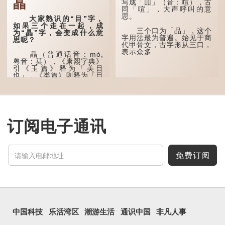
瞐
名，古书中的「黍于囧」表
写成「吅」（音：喧），古
示在囧地种黍。
同「喧」，大声呼叫的意
思。
大家熟识的“目”字，
这个古字十分少用，直
如果三个走在一起，成
至21世纪，网络上开始流
三个口为「品」，这个
为“瞐”字，会变成什么意
行表情符号，这个字也被网
字用法最为普遍。始见于商
思呢？
民当做表情符号来用。
代甲骨文，古字形从三口，
表示众多...
瞐（普通话音：mò,
囧字的「八」像一对委
粤音：莫），《康熙字典》
屈的八字眉模样，「口」像
引《玉篇》释为「美目
惊讶、...
也」，《类篇》则释为「目
深也」，即美丽的眼睛、目
光深邃的意思。
多年前，苹果手机推出
iPhone12时，曾宣传它的
镜头有专业的计算摄影功
订阅电子通讯
能，便用上「瞐」这个字，
表达iPhone12有由8位提
升至10位HDR视频拍摄功
能，能自动进...
免费订阅
中国科技
乐活湾区
潮游生活
通识中国
非凡人事