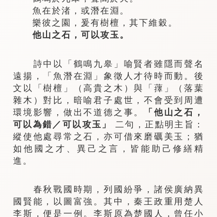
魚在於渚，或潛在淵。
樂彼之園，爰有樹檀，其下維穀。
他山之石，可以攻玉。
詩中以「鶴鳴九皋」喻賢者雖隱而聲名
遠揚，「魚潛在淵」象徵人才待時而動。後
文以「樹檀」（高貴之木）與「蘀」（落葉
雜木）對比，暗喻君子處世，不會受到周遭
環境影響，做出不道德之事。
「他山之石，
可以為錯／可以攻玉」
二句，正點明主旨：
縱使他處尋常之石，亦可借來磨礪美玉；猶
如他國之才、異己之言，皆能助己修繕精
進。
春秋戰國時期，列國紛爭，諸侯廣納異
國賢能，以圖富強。其中，秦王政重用楚人
李斯，便是一例。李斯原為楚國人，曾任小