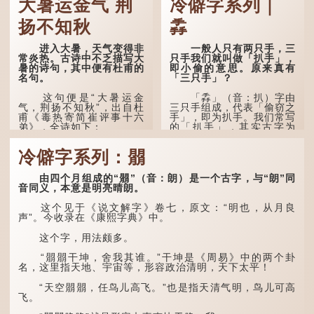
大暑运金气 荆
冷僻字系列｜
扬不知秋
掱
进入大暑，天气变得非
一般人只有两只手，三
常炎热。古诗中不乏描写大
只手我们就叫做「扒手」，
暑的诗句，其中便有杜甫的
即小偷的意思。原来真有
名句。
「三只手」？
这句便是“大暑运金
「掱」（音：扒）字由
气，荆扬不知秋”，出自杜
三只手组成，代表「偷窃之
甫《毒热寄简崔评事十六
手」，即为扒手。我们常写
弟》，全诗如下：
的「扒手」，其实古字为
「掱手」。
大暑运金气，荆扬不知
冷僻字系列：朤
秋。
清·徐珂《清稗类钞．
盗贼类．掱手》记载：「沪
人呼翦绺贼曰掱手，犹言扒
林下有塌翼，水中无行
由四个月组成的“朤”（音：朗）是一个古字，与“朗”同
手也，亦曰瘪三码子。」
舟。
音同义，本意是明亮晴朗。
其中「翦绺」即剪断他
五行当中“金”对应秋
这个见于《说文解字》卷七，原文：“明也，从月良
人衣带以窃取钱物，是小偷
季，代表凉爽肃杀之
声”。今收录在《康熙字典》中。
的旧称。而「掱手」也就是
气。“运”是“运行”，描写大
手多多，擅自拿别人东西的
暑的酷热阻碍了金气的流
这个字，用法颇多。
意思了...
转。
“朤朤干坤，舍我其谁。”干坤是《周易》中的两个卦
“荆扬”指荆州（湖北）
名，这里指天地、宇宙等，形容政治清明，天下太平！
和扬州（江苏），泛指长江
中下游地区，“...
“天空朤朤，任鸟儿高飞。”也是指天清气明，鸟儿可高
飞。