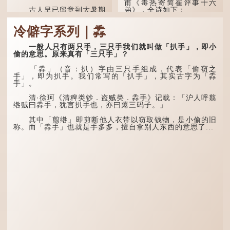
甫《毒热寄简崔评事十六
古人早已留意到大暑期
弟》，全诗如下：
间的气候规律。 《逸周书·
时训解》记载：「大暑之
大暑运金气，荆扬不知
冷僻字系列｜掱
日，腐草化为萤。又五日，
秋。
土润溽暑。又五日，大雨时
行。」意思是说，大暑时节
林下有塌翼，水中无行
一般人只有两只手，三只手我们就叫做「扒手」，即小
萤火虫出生，土地湿热，常
舟。
偷的意思。原来真有「三只手」？
有大雨出现。
五行当中“金”对应秋
「掱」（音：扒）字由三只手组成，代表「偷窃之
这段时期的雨水，对农
季，代表凉爽肃杀之
手」，即为扒手。我们常写的「扒手」，其实古字为「掱
作物尤其重要。三伏天酷热
气。“运”是“运行”，描写大
手」。
难耐，农作物不能缺水。若
暑的酷热阻碍了金气的流
连续几天降雨，泥土得以湿
转。
清·徐珂《清稗类钞．盗贼类．掱手》记载：「沪人呼翦
润；雨过天晴后，烈日高
绺贼曰掱手，犹言扒手也，亦曰瘪三码子。」
照...
“荆扬”指荆州（湖北）
和扬州（江苏），泛指长江
其中「翦绺」即剪断他人衣带以窃取钱物，是小偷的旧
中下游地区，“...
称。而「掱手」也就是手多多，擅自拿别人东西的意思了...