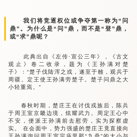
我们将竞逐权位或争夺第一称为“问
鼎”。为什么是“问”鼎，而不是“登”鼎，
或“求”鼎呢？
此典出自《左传·宣公三年》，《古文
观止》卷二收录，题为《王孙满对楚
子》：“楚子伐陆浑之戎，遂至于雒，观兵于
周疆。定王使王孙满劳楚子。楚子问鼎之大
小轻重焉。”
春秋时期，楚庄王在讨伐戎族后，陈兵
于周王室京畿边境，炫耀武力。周定王心中
不安，便派王孙满前去慰劳，实为探察虚
实。 在会面中，势力强盛的楚庄王竟直接向
王孙满询问周王室宗庙里那“九鼎”的大小与