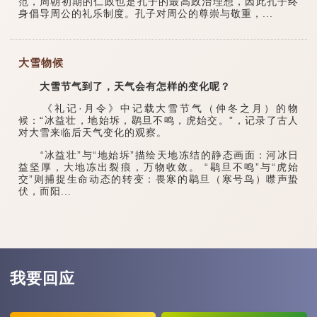
范，周朝初期的仁政也是孔子的最高政治理想，因此孔子终
身倡导周公的礼乐制度。孔子对周公的尊崇与敬重，...
大雪物候
大雪节气到了，天气会有怎样的变化呢？
《礼记·月令》中记载大雪节气（仲冬之月）的物
候：“冰益壮，地始坼，鹖旦不鸣，虎始交。”，记录了古人
对大雪来临后天气变化的观察。
“冰益壮”与“地始坼”描绘天地冻结的静态画面：河冰日
益坚厚，大地冻出裂痕，万物收敛。 “鹖旦不鸣”与“虎始
交”则捕捉生命动态的转变：畏寒的鹖旦（寒号鸟）噤声蛰
伏，而阳...
我要回应