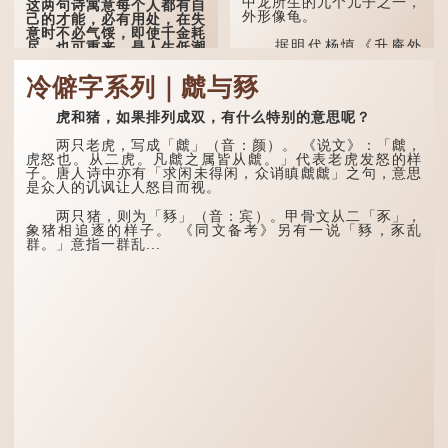
中龙所生的九个儿子之一，
这两句诗寓意每个人都有自
外形像龟。
己的才能，必有用处，在失
意时不必气馁，即使千金耗
据明代杨慎《升庵外
尽，也可重来，是人生低潮
集》记载，龙生九子的次序
时激励向上的名句。
排列为：赑屭、螭吻、蒲
冷僻字系列｜虤与豩
牢、狴犴、饕餮、蚣蝮、睚
原诗写道："人生得意
眦、狻猊、椒图（此为其中
须尽欢，莫使金樽空对月。
一种说法）。
虎和猪，如果排列成双，有什么特别的意思呢？
天生我材必有用，千金散尽
还复来。烹羊宰牛且为乐，
龙九子外形与能力各有
会须一饮三百杯。" 意思是
两只老虎，写成「虤」（音：颜）。 《说文》：「虤，
不同，其中，赑屭原形像
说：上天给了我才能，必然
虎怒也。从二虎。凡虤之属皆从虤。」代表老虎发怒的样
龟，因为能负重，多作为碑
有用到的地方；即使千金散
子。唐人诗中亦有「求闲未得闲，众诮瞋虤虤」之句，意思
座，有“碑下...
去，也终会重新得到。
是众人的讥讽让人怒目而视。
李白作此诗时，大约是
两只猪，则为「豩」（音：宾）。甲骨文从二「豕」，
天宝十一年。当时他已被唐
象猪相追逐的样子。 《同文备考》另有一说「豩，豕乱
玄宗赐金放还约八年，这期
群。」意指一群乱...
间经常与朋友游山玩水，部
分诗作显露出怀...