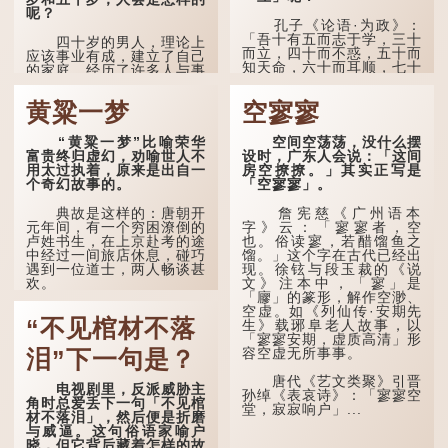
呢？
孔子《论语·为政》：
「吾十有五而志于学，三十
四十岁的男人，理论上
而立，四十而不惑，五十而
应该事业有成，建立了自己
知天命，六十而耳顺，七十
的家庭。经历了许多人与事
而从心所欲，不逾矩。」
之后，对事物有了自己的判
断能力，不会轻易为表象所
黄粱一梦
空寥寥
在古代，男子一般于二
迷惑。
十岁进行冠礼，冠礼完成后
便是成人，但由于未达壮
孔子在《论语·子罕》
“黄粱一梦”比喻荣华
空间空荡荡，没什么摆
年，所以又称「弱冠」。
也说：「知者不惑，仁者不
富贵终归虚幻，劝喻世人不
设时，广东人会说：「这间
《礼记·曲礼》明确记载：
忧，勇者不惧。」「知」与
用太过执着，原来是出自一
房空撩撩。」其实正写是
「人生十年曰幼，学；二十
智慧的「智」相通，四十岁
个奇幻故事的。
「空寥寥」。
曰弱，冠；三十曰壮，有
的男人应已累积足够智慧，
室。」这说明三十岁...
不再对自己的人生感到困
典故是这样的：唐朝开
詹宪慈《广州语本
惑、忧虑与恐惧。
元年间，有一个穷困潦倒的
字》云：「寥寥者，空
卢姓书生，在上京赴考的途
也。俗读寥，若醋馏鱼之
到了五十岁，...
中经过一间旅店休息，碰巧
馏。」这个字在古代已经出
遇到一位道士，两人畅谈甚
现。徐铉与段玉裁的《说
欢。
文》注本中，「寥」是
「廫」的篆形，解作空渺、
空虚。如《列仙传·安期先
言谈间，卢姓书生感慨
“不见棺材不落
生》载琊阜老人故事，以
自己虽贵为读书人，但一直
「寥寥安期，虚质高清」形
未能考取功名，仍然贫困，
容空虚无所事事。
感到十分落泊。于是，道士
泪”下一句是？
拿出一个青瓷枕头，让卢姓
书生睡一睡，便能满足他希
唐代《艺文类聚》引晋
电视剧里，反派威胁主
望得到荣华富贵的愿望。
孙绰《表哀诗》：「寥寥空
角时总爱丢下一句「不见棺
堂，寂寂响户」...
材不落泪」，然后便是折磨
这时，...
与威逼。这句俗语家喻户
晓，但它背后藏着怎样的故