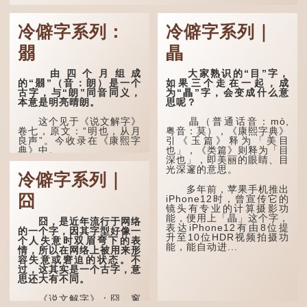
冷僻字系列：
冷僻字系列｜
朤
瞐
由四个月组成
大家熟识的“目”字，
的“朤”（音：朗）是一个
如果三个走在一起，成
古字，与“朗”同音同义，
为“瞐”字，会变成什么意
本意是明亮晴朗。
思呢？
这个见于《说文解字》
瞐（普通话音：mò,
卷七，原文：“明也，从月
粤音：莫），《康熙字典》
良声”。今收录在《康熙字
引《玉篇》释为「美目
典》中。
也」，《类篇》则释为「目
深也」，即美丽的眼睛、目
光深邃的意思。
这个字，用法颇多。
冷僻字系列｜
多年前，苹果手机推出
“朤朤干坤，舍我其
囧
iPhone12时，曾宣传它的
谁。”干坤是《周易》中的
镜头有专业的计算摄影功
两个卦名，这里指天地、宇
能，便用上「瞐」这个字，
宙等，形容政治清明，天下
囧，是近年流行于网络
表达iPhone12有由8位提
太平！
的一个字，因其字型好像一
升至10位HDR视频拍摄功
个人失意时双眉弯下的表
能，能自动进...
“天空朤朤，任鸟儿高
情，所以在网络上被用来形
飞。”也是指天清气明，鸟
容失意或窘迫的状态。不
儿可高飞。
过，这其实是一个古字，意
思还大有不同。
“朤朤脆脆”就是形容办
事爽快干脆。我...
《说文解字》：囧，窻