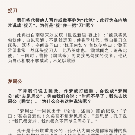
捉刀
我们将代替他人写作或做事称为“代笔”，此行为在内地
常说成“捉刀”。为何是“捉”住一把“刀”呢？
此典出自南朝宋刘义庆《世说新语·容止》：“魏武将见
匈奴使，自以形陋，不足雄远国，使崔季珪代，帝自捉刀立
床头。既毕，令间谍问曰：‘魏王何如？’匈奴使答曰：‘魏王
雅望非常，然床头捉刀人，此乃英雄也。’魏武闻之，追杀此
使。” 三国时，曹操（魏武帝）将要接见匈奴的使者。他认
为自己相貌不够威武，不足以震慑...
梦周公
平常我们说去睡觉、作梦或打瞌睡，会说成“梦周
公”或“去见周公”，例如我们会说：“时间不早了，我先去找
周公（睡觉）。”为什么会有这种说法呢？
“梦周公”一词原出于《论语．述而》篇的记载︰“子
曰：‘甚矣吾衰也！久矣吾不复梦见周公。’”意思是，孔子说
︰“我已很衰老，我也很久不再梦见周公了。”
孔子是十分敬重周公的，孔子认为周公是儒家精神的典