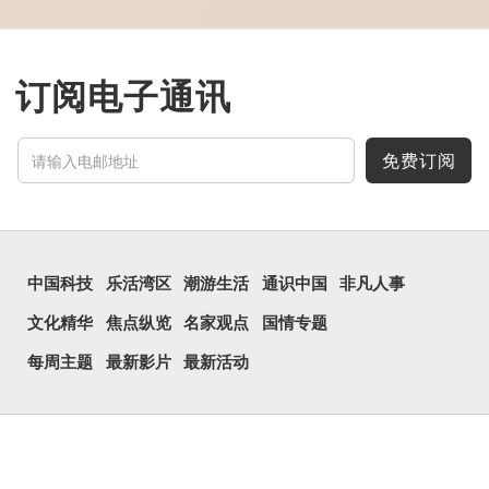
牖丽廔闿明。象形。囧，本
义是透光通明的窗户，跟
「囱」一样都是「窗」的象
形字。甲骨文中又用作地
名，古书中的「黍于囧」表
示在囧地种黍。
订阅电子通讯
这个古字十分少用，直
至21世纪，网络上开始流
行表情符号，这个字也被网
民当做表情符号来用。
免费订阅
囧字的「八」像一对委
屈的八字眉模样，「口」像
惊讶、...
中国科技
乐活湾区
潮游生活
通识中国
非凡人事
文化精华
焦点纵览
名家观点
国情专题
每周主题
最新影片
最新活动