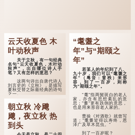
云天收夏色 木
“耄耋之
叶动秋声
年”与“期颐之
年”
关于立秋，有一句经典
名句“云天收夏色，木叶动
秋声”，出自哪位诗人手
若某人的年纪到了八、
笔？又有怎样的意思？
九十岁，我们可以“耄耋之
年”（粤音：冒秩）来形
这两句诗出自唐代诗人
容，到了一百岁，则称
刘言史的《立秋》，是描写
为“期颐之年”。
夏秋交替之际最经典的诗句
之一。
"耄"指两鬓斑白的老人
家，亦含有思想紊乱的意
《立秋》全诗如下：
思；"耋"更有跌倒的意思，
朝立秋 冷飕
也是用来形容老人家的。
兹晨戒流火，商飙早已
飕，夜立秋 热
惊。 云天收夏色，木
曹操《对酒歌》就曾写
叶动秋声。
道："耄耋皆得以寿终，恩
到头
泽广及草木昆虫。"
诗的前两句写的是：这
一天早安，天上的“流
到了一百岁呢？
今天是立秋，是二十四