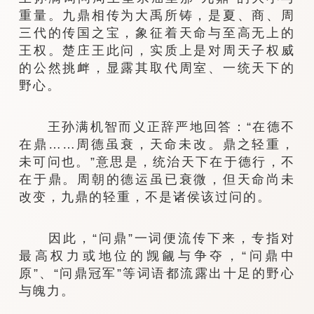
重量。九鼎相传为大禹所铸，是夏、商、周
三代的传国之宝，象征着天命与至高无上的
王权。楚庄王此问，实质上是对周天子权威
的公然挑衅，显露其取代周室、一统天下的
野心。
王孙满机智而义正辞严地回答：“在德不
在鼎……周德虽衰，天命未改。鼎之轻重，
未可问也。”意思是，统治天下在于德行，不
在于鼎。周朝的德运虽已衰微，但天命尚未
改变，九鼎的轻重，不是诸侯该过问的。
因此，“问鼎”一词便流传下来，专指对
最高权力或地位的觊觎与争夺，“问鼎中
原”、“问鼎冠军”等词语都流露出十足的野心
与魄力。