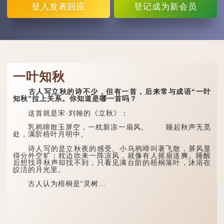
登入
发表回应
登记
成为新会员
一叶知秋
古人写立秋的诗不少，但有一首，后来常与成语“一叶
知秋”拉上关系。你知道是哪一首吗？
这首就是宋·刘翰的《立秋》：
乳鸦啼散玉屏空，一枕新凉一扇风。 睡起秋声无觅
处，满阶梧叶月明中。
诗人写的是立秋夜的感受。小乌鸦啼叫著飞散，屏风显
得分外空旷；枕边吹来一阵凉风，就像有人摇扇送爽。睡醒
后想找寻秋声却找不到，只看见满台阶的梧桐落叶，沐浴在
皎洁的月光里。
古人认为梧桐是“灵树...