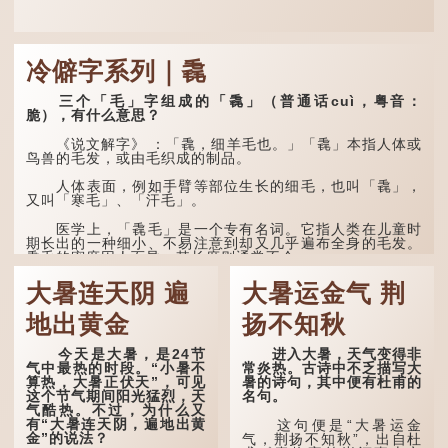
冷僻字系列｜毳
三个「毛」字组成的「毳」（普通话cuì，粤音：
脆），有什么意思？
《说文解字》 ：「毳，细羊毛也。」「毳」本指人体或
鸟兽的毛发，或由毛织成的制品。
人体表面，例如手臂等部位生长的细毛，也叫「毳」，
又叫「寒毛」、「汗毛」。
医学上，「毳毛」是一个专有名词。它指人类在儿童时
期长出的一种细小、不易注意到却又几乎遍布全身的毛发。
毳毛的密度因人而异，其长度则通常不会...
大暑连天阴 遍
大暑运金气 荆
地出黄金
扬不知秋
今天是大暑，是24节
进入大暑，天气变得非
气中最热的时段。“小暑不
常炎热。古诗中不乏描写大
算热，大暑正伏天”，可见
暑的诗句，其中便有杜甫的
这个节气期间阳光猛烈，天
名句。
气酷热。不过，为什么又
有“大暑连天阴，遍地出黄
这句便是“大暑运金
金”的说法？
气，荆扬不知秋”，出自杜