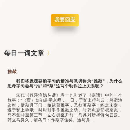
我要回应
每日一词文章
推敲
我们将反覆斟酌字句的精准与意境称为“推敲”，为什么
思考字句会与“推”和“敲”这两个动作拉上关系呢？
宋代《苕溪渔隐丛话》卷十九引述了《嘉话》中的一个
故事：“（贾）岛初赴举京师，一日，于驴上得句云：鸟宿池
边树，僧敲月下门，始欲著推字，又欲著敲字，练之未定，
遂于驴上吟哦，时时引手作推敲之势。时韩愈吏部权京兆，
岛不觉冲至第三节，左右拥至尹前，岛具对所得诗句云云。
韩立马良久，谓岛曰：作敲字佳矣。遂与并...