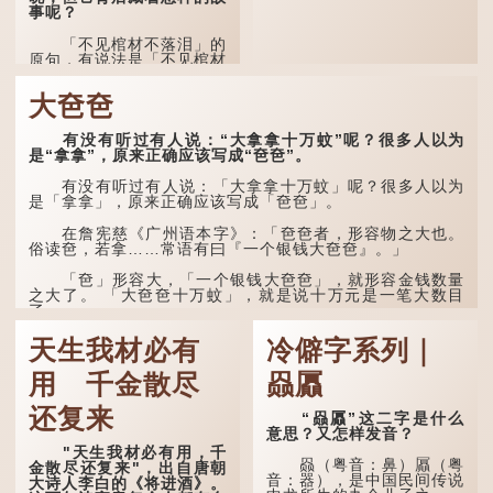
事呢？
「不见棺材不落泪」的
原句，有说法是「不见棺材
不下泪」或「不见亲棺不下
泪」，出自明朝兰陵笑笑生
大夿夿
所著的《金瓶梅词话》第九
十八回。原意是指人未亲眼
见到亲人棺木，便不会真正
有没有听过有人说：“大拿拿十万蚊”呢？很多人以为
感到悲伤；后来引申为比喻
是“拿拿”，原来正确应该写成“夿夿”。
人执迷不悟，不到彻底失
败，便不肯罢休。
有没有听过有人说：「大拿拿十万蚊」呢？很多人以为
是「拿拿」，原来正确应该写成「夿夿」。
许多人对这上半句耳熟
能详，但它其实还有下半句
在詹宪慈《广州语本字》：「夿夿者，形容物之大也。
——「不到黄河心不死」...
俗读夿，若拿……常语有曰『一个银钱大夿夿』。」
「夿」形​​容大，「一个银钱大夿夿」，就形容金钱数量
之大了。 「大夿夿十万蚊」，就是说十万元是一笔大数目
了。...
天生我材必有
冷僻字系列｜
用 千金散尽
赑屭
还复来
“赑屭”这二字是什么
意思？又怎样发音？
"天生我材必有用，千
赑（粤音：鼻）屭（粤
金散尽还复来"，出自唐朝
音：器），是中国民间传说
大诗人李白的《将进酒》。