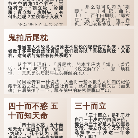
火”（指大火星，象征暑
节气中的第13个节气。古
气）开始消退，凉爽的秋风
那么就可以称为"期
语有云：“朝立秋，冷飕
（商飙，即西风）已经悄然
颐"。 《礼记.曲礼
飕；夜立秋，热到头”，有
吹起。后两句，便是全诗的
上》："百年曰期颐。"郑玄
何出处呢？立秋等于入秋？
灵魂...
注："期，犹要也；颐，养
也。不知衣服食味，孝子要
这句话出自东汉崔寔
尽养...
《四民月令》：“朝立秋，
冷飕飕；夜立秋，热到
鬼拍后尾枕
头”。到了清代，顾禄在
《清嘉录》里记录苏州风俗
每当有人不经意地把原本不应说的秘密说了出来，又或
时，也引用了这句谚语。不
者做了坏事后忽然吐真言，我们都会以「鬼拍后尾枕」来形
过当地百姓的口头说法
容。这句话与鬼怪有何关系呢？
是“朝立秋，渹飕飕；夜立
秋，热吽吽”。虽然用字略
有不同，但意思完全一致。
从字面上理解，「后尾枕」的本字应为「䪴」（普通
话：zhěn，与「枕」同音）。 《说文解字》：「䪴，项枕
也。」意思是头后部与枕头接触的地方。
那么，这句话到底准不
准呢？它反映了古人的一种
朴素观察：如果立秋的精
民间流传有一种说法，人会将一些不欲为人所知的记忆
确...
藏于颈后之处。如果忽然吐真言，就好像被不明东西（如鬼
魂）在后脑拍了一下，藏在脑中的秘密便脱口而出。
因此...
四十而不惑 五
三十而立
十而知天命
「三十而立」是孔子对
自己三十岁时的自我评价。
他认为三十岁是人生的重要
「四十而不惑，五十而
阶段。要立什么？又为什么
知天命」语出孔子的《论语
选择在三十岁这一年来
·为政》。孔子认为，四十
「立」呢？
岁和五十岁，人会是怎样的