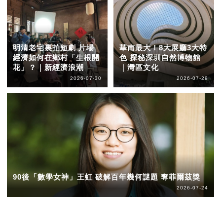
明清老宅裏拍短劇 片場
華南最大！8大展廳3大特
經濟如何在鄉村「生根開
色 探秘深圳自然博物館
花」？｜新經濟浪潮
｜灣區文化
2026-07-30
2026-07-29
90後「數學女神」王虹 破解百年幾何謎題 奪菲爾茲獎
2026-07-24