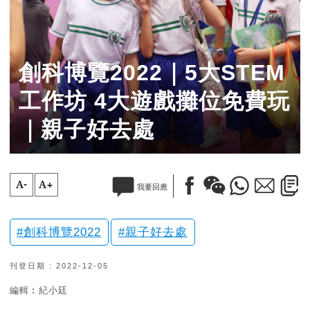
創科博覽2022｜5大STEM
工作坊 4大遊戲攤位免費玩
｜親子好去處
A-
A+
我要回應
創科博覽2022
親子好去處
刊登日期 : 2022-12-05
編輯︰紀小廷