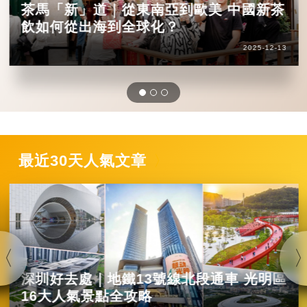
茶馬「新」道｜從東南亞到歐美 中國新茶
飲如何從出海到全球化？
2025-12-13
最近30天人氣文章
深圳好去處｜地鐵13號線北段通車 光明區
16大人氣景點全攻略