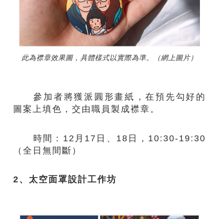
此為襟章效果圖，具體樣式以實際為準。（網上圖片）
參加者將獲派圓形畫紙​，在預先勾好的
圖案上填色​，交由職員製成襟章​。
時間：12月17日、18日，10:30-19:30
（全日無間斷）​
2、太空面罩設計工作坊