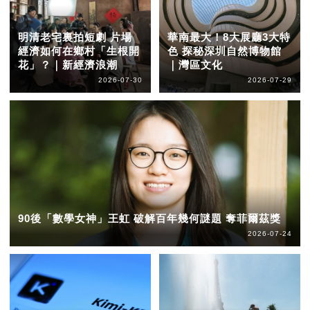
明清老宅裏拍短劇 片場
華南最大！8大展廳3大特
經濟如何在鄉村「生根開
色 探秘深圳自然博物館
花」？｜新經濟浪潮
｜灣區文化
2026-07-30
2026-07-29
90後「數學女神」王虹 破解百年幾何謎題 奪菲爾茲獎
2026-07-24