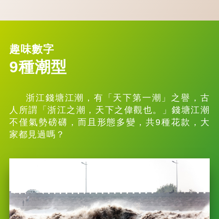
趣味數字
9種潮型
浙江錢塘江潮，有「天下第一潮」之譽，古
人所謂「浙江之潮，天下之偉觀也。」錢塘江潮
不僅氣勢磅礴，而且形態多變，共9種花款，大
家都見過嗎？