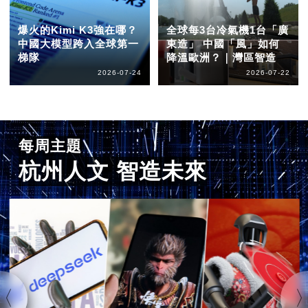
爆火的Kimi K3強在哪？
全球每3台冷氣機1台「廣
中國大模型跨入全球第一
東造」 中國「風」如何
梯隊
降溫歐洲？｜灣區智造
2026-07-24
2026-07-22
每周主題
杭州人文 智造未來