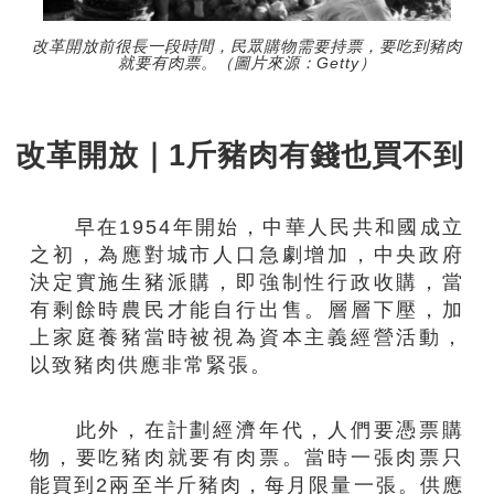
改革開放前很長一段時間，民眾購物需要持票，要吃到豬肉
就要有肉票。（圖片來源：Getty）
改革開放｜1斤豬肉有錢也買不到
早在1954年開始，中華人民共和國成立
之初，為應對城市人口急劇增加，中央政府
決定實施生豬派購，即強制性行政收購，當
有剩餘時農民才能自行出售。層層下壓，加
上家庭養豬當時被視為資本主義經營活動，
以致豬肉供應非常緊張。
此外，在計劃經濟年代，人們要憑票購
物，要吃豬肉就要有肉票。當時一張肉票只
能買到2兩至半斤豬肉，每月限量一張。供應