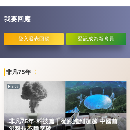
我要回應
登入
發表回應
登記
成為新會員
非凡75年
3:07
非凡75年·科技篇｜從跟跑到超越 中國前
沿科技不斷突破