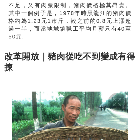
不足，又有肉票限制，豬肉價格極其昂貴。
其中一個例子是，1978年時黑龍江的豬肉價
格約為1.23元1市斤，較之前的0.8元上漲超
過一半，而當地城鎮職工平均月薪只有40至
50元。
改革開放｜豬肉從吃不到變成有得
揀