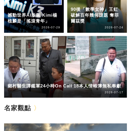
90後「數學女神」王虹
撼動世界AI版圖 Kimi楊
破解百年幾何謎題 奪菲
植麟是「搖滾青年」
爾茲獎
2026-07-29
2026-07-24
鄉村醫生譚鑑軍24小時On Call 18本人情帳簿無私奉獻
2026-07-17
名家觀點