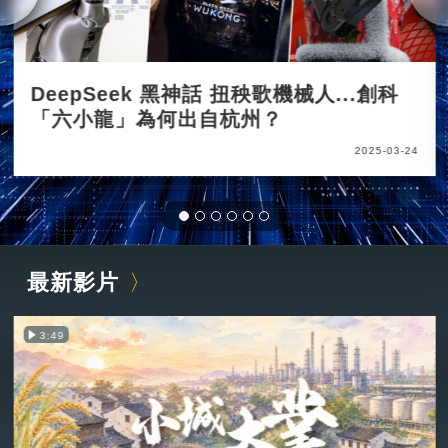
DeepSeek 黑神話 扭秧歌機械人...創科
「六小龍」為何出自杭州？
2025-03-24
最新影片
3:49