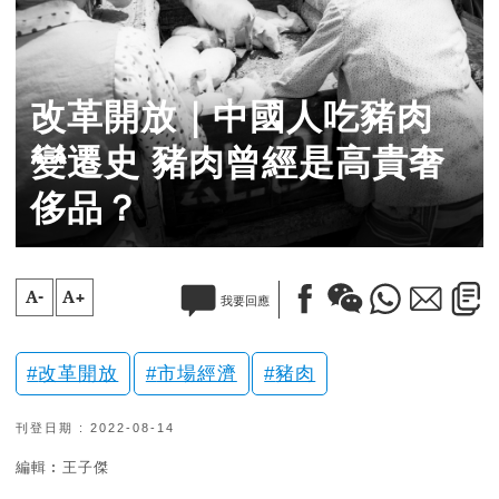
改革開放｜中國人吃豬肉
變遷史 豬肉曾經是高貴奢
侈品？
A-
A+
我要回應
改革開放
市場經濟
豬肉
刊登日期 : 2022-08-14
編輯︰王子傑