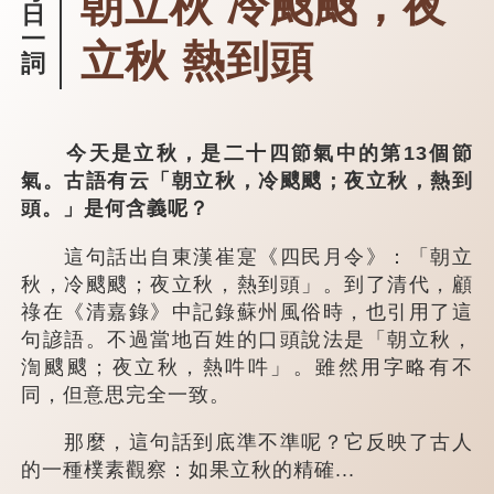
朝立秋 冷颼颼，夜
日
一
立秋 熱到頭
詞
今天是立秋，是二十四節氣中的第13個節
氣。古語有云「朝立秋，冷颼颼；夜立秋，熱到
頭。」是何含義呢？
這句話出自東漢崔寔《四民月令》：「朝立
秋，冷颼颼；夜立秋，熱到頭」。到了清代，顧
祿在《清嘉錄》中記錄蘇州風俗時，也引用了這
句諺語。不過當地百姓的口頭說法是「朝立秋，
渹颼颼；夜立秋，熱吽吽」。雖然用字略有不
同，但意思完全一致。
那麼，這句話到底準不準呢？它反映了古人
的一種樸素觀察：如果立秋的精確...