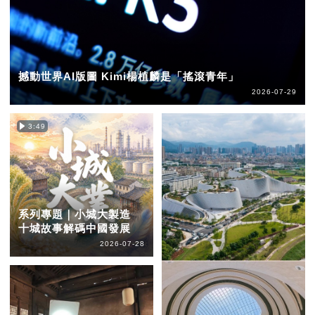
撼動世界AI版圖 Kimi楊植麟是「搖滾青年」
2026-07-29
3:49
系列專題｜小城大製造
十城故事解碼中國發展
2026-07-28