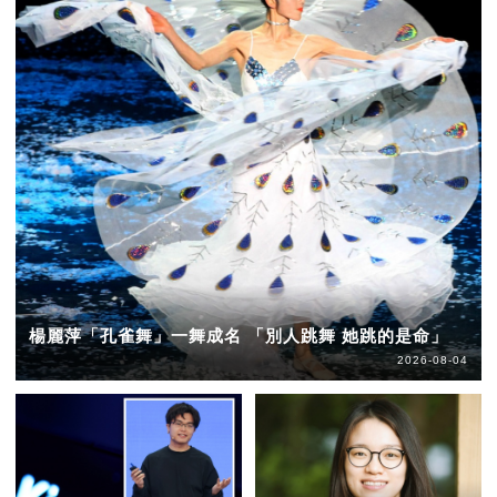
楊麗萍「孔雀舞」一舞成名 「別人跳舞 她跳的是命」
2026-08-04