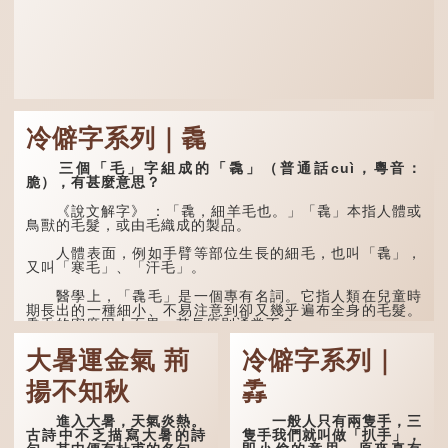
冷僻字系列｜毳
三個「毛」字組成的「毳」（普通話cuì，粵音：
脆），有甚麼意思？
《說文解字》 ：「毳，細羊毛也。」「毳」本指人體或
鳥獸的毛髮，或由毛織成的製品。
人體表面，例如手臂等部位生長的細毛，也叫「毳」，
又叫「寒毛」、「汗毛」。
醫學上，「毳毛」是一個專有名詞。它指人類在兒童時
期長出的一種細小、不易注意到卻又幾乎遍布全身的毛髮。
毳毛的密度因人而異，其長度則通常不會...
大暑運金氣 荊
冷僻字系列｜
揚不知秋
掱
進入大暑，天氣炎熱。
一般人只有兩隻手，三
古詩中不乏描寫大暑的詩
隻手我們就叫做「扒手」，