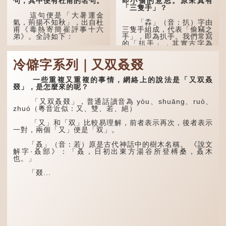
句，其中便有杜甫的名句。
即小偷的意思。原來真有
「三隻手」？
這句便是「大暑運金
氣，荊揚不知秋」，出自杜
「掱」（音：扒）字由
甫《毒熱寄簡崔評事十六
三隻手組成，代表「偷竊之
弟》。全詩如下：
手」，即為扒手。我們常寫
的「扒手」，其實古字為
「掱手」。
大暑運金氣，荊揚不知
秋。
冷僻字系列｜又双叒叕
清·徐珂《清稗類鈔．
盜賊類．掱手》記載：「滬
林下有塌翼，水中無行
人呼翦綹賊曰掱手，猶言扒
舟。
一些重複又重複的事情，網絡上的說法是「又双叒
手也，亦曰癟三碼子。」
叕」，是怎麼來的呢？
五行當中「金」對應秋
其中「翦綹」即剪斷他
季，代表涼爽肅殺之氣。
「又双叒叕」，普通話讀音為 yòu、shuāng、ruò、
人衣帶以竊取錢物，是小偷
「運」是「運行」，生動地
zhuó（粵音近似：又、雙、若、絕）
的舊稱。而「掱手」也就是
描寫大暑的酷熱阻礙金氣流
手多多，擅自拿別人東西的
轉。「大暑運金氣」以誇張
「又」和「双」比較易理解，前者表示再次，後者表示
意思了...
手法描寫炎熱阻滯了季節更
一對，兩個「又」便是「双」。
替。
「叒」（音：若）原是古代神話中的樹木名稱。 《說文
「荊揚」指...
解字·叒部》：「叒，日初出東方湯谷所登榑桑，叒木
也。」
「叕...