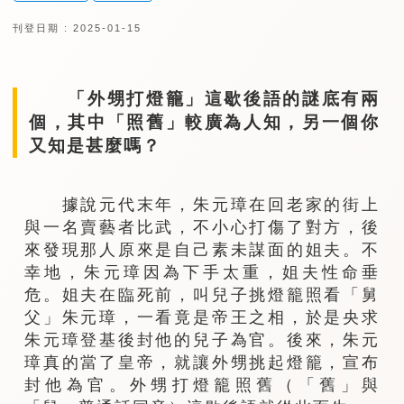
刊登日期 : 2025-01-15
「外甥打燈籠」這歇後語的謎底有兩
個，其中「照舊」較廣為人知，另一個你
又知是甚麼嗎？
據說元代末年，朱元璋在回老家的街上
與一名賣藝者比武，不小心打傷了對方，後
來發現那人原來是自己素未謀面的姐夫。不
幸地，朱元璋因為下手太重，姐夫性命垂
危。姐夫在臨死前，叫兒子挑燈籠照看「舅
父」朱元璋，一看竟是帝王之相，於是央求
朱元璋登基後封他的兒子為官。後來，朱元
璋真的當了皇帝，就讓外甥挑起燈籠，宣布
封他為官。外甥打燈籠照舊（「舊」與