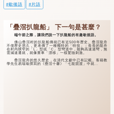
歇後語
片語
「疊滘扒龍船」 下一句是甚麼？
端午節之際，讓我們說一下扒龍船的有趣歇後語。
佛山疊滘村的扒龍船傳統已有近500年歷史。疊滘龍舟
不僅歷史悠久，更承傳了一種獨特的「特技」：長長的龍舟
在村內狹窄的「L」型或「C」型彎道中，能夠高速過彎，無
需減速遷就，就像賽車「漂移」一樣驚險刺激。
疊滘龍舟的悠久歷史，在清代文獻中已有記載。客籍教
學先生易瑞瑜撰寫的《疊滘十馨》「七龍競渡」中就...