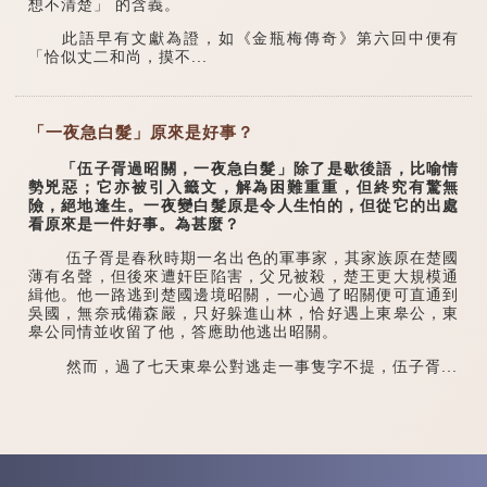
想不清楚」 的含義。
此語早有文獻為證，如《金瓶梅傳奇》第六回中便有
「恰似丈二和尚，摸不...
「一夜急白髮」原來是好事？
「伍子胥過昭關，一夜急白髮」除了是歇後語，比喻情
勢兇惡；它亦被引入籤文，解為困難重重，但終究有驚無
險，絕地逢生。一夜變白髮原是令人生怕的，但從它的出處
看原來是一件好事。為甚麼？
伍子胥是春秋時期一名出色的軍事家，其家族原在楚國
薄有名聲，但後來遭奸臣陷害，父兄被殺，楚王更大規模通
緝他。他一路逃到楚國邊境昭關，一心過了昭關便可直通到
吳國，無奈戒備森嚴，只好躲進山林，恰好遇上東皋公，東
皋公同情並收留了他，答應助他逃出昭關。
然而，過了七天東皋公對逃走一事隻字不提，伍子胥...