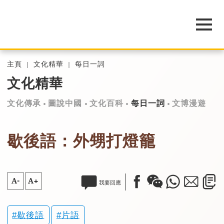
主頁
文化精華
每日一詞
文化精華
文化傳承
圖說中國
文化百科
每日一詞
文博漫遊
歇後語：外甥打燈籠
A-
A+
我要回應
歇後語
片語