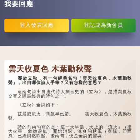
我要回應
登入
發表回應
登記
成為新會員
雲天收夏色 木葉動秋聲
關於立秋，有一句經典名句「雲天收夏色，木葉動秋
聲」，出自哪位詩人手筆？又有怎樣的意思？
這兩句詩出自唐代詩人劉言史的《立秋》，是描寫夏秋
交替之際最經典的詩句之一。
《立秋》全詩如下：
茲晨戒流火，商飆早已驚。 雲天收夏色，木葉動秋
聲。
詩的前兩句寫的是：這一天早晨，天上的「流火」（指
大火星，象徵暑氣）開始消退，涼爽的秋風（商飆，即西
風）已經悄然吹起。後兩句，便是全詩的靈魂...