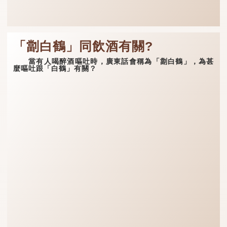
「劏白鶴」同飲酒有關?
當有人喝醉酒嘔吐時，廣東話會稱為「劏白鶴」，為甚
麼嘔吐跟「白鶴」有關？