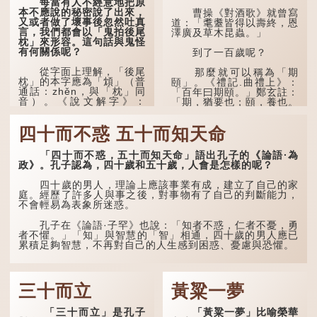
每當有人不經意地把原
時，也引用了這句諺語。不
本不應說的秘密說了出來，
過當地百姓的口頭說法是
曹操《對酒歌》就曾寫
又或者做了壞事後忽然吐真
「朝立秋，渹颼颼；夜立
道：「耄耋皆得以壽終，恩
言，我們都會以「鬼拍後尾
秋，熱吽吽」。雖然用字略
澤廣及草木昆蟲。」
枕」來形容。這句話與鬼怪
有不同，但意思完全一致。
有何關係呢？
到了一百歲呢？
那麼，這句話到底準不
從字面上理解，「後尾
準呢？它反映了古人的一種
那麼就可以稱為「期
枕」的本字應為「䪴」（普
樸素觀察：如果立秋的精
頤」。《禮記.曲禮上》：
通話：zhěn，與「枕」同
確...
「百年曰期頤。」鄭玄註：
音）。《說文解字》：
「期，猶要也；頤，養也。
「䪴，項枕也。」意思是頭
不知衣服食味，孝子要盡養
後部與枕頭接觸的地方。
道...
四十而不惑 五十而知天命
民間流傳有一種說法，
人會將一些不欲為人所知的
「四十而不惑，五十而知天命」語出孔子的《論語·為
記憶藏於頸後之處。如果忽
政》。孔子認為，四十歲和五十歲，人會是怎樣的呢？
然吐真言，就好像被不明東
西（如鬼魂）在後腦拍了一
四十歲的男人，理論上應該事業有成，建立了自己的家
下，藏在腦中的秘密便脫口
庭。經歷了許多人與事之後，對事物有了自己的判斷能力，
而出。因此「鬼拍...
不會輕易為表象所迷惑。
孔子在《論語·子罕》也說：「知者不惑，仁者不憂，勇
者不懼。」「知」與智慧的「智」相通，四十歲的男人應已
累積足夠智慧，不再對自己的人生感到困惑、憂慮與恐懼。
三十而立
黃粱一夢
「三十而立」是孔子
「黃粱一夢」比喻榮華