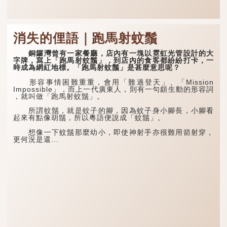
消失的俚語｜跑馬射蚊鬚
銅鑼灣曾有一家餐廳，店內有一塊以霓虹光管設計的大
字牌，寫上「跑馬射蚊鬚」，到店內的食客都紛紛打卡，一
時成為網紅地標。「跑馬射蚊鬚」是甚麼意思呢？
形容事情困難重重，會用「難過登天」、「Mission
Impossible」，而上一代廣東人，則有一句頗生動的形容詞
，就叫做「跑馬射蚊鬚」。
所謂蚊鬚，就是蚊子的腳，因為蚊子身小腳長，小腳看
起來有點像胡鬚，所以粵語便說成「蚊鬚」。
想像一下蚊鬚那麼幼小，即使神射手亦很難用箭射穿，
更何況是還...