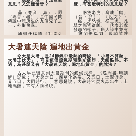
意思？又怎樣發音？
雙，有甚麼特別的意思呢？
贔（粵音：鼻），屭
兩隻老虎，寫成「虤」
（粵音：器），是中國民間
（音：顏）。《說文》：
傳說中龍所生的九個兒子之
「虤，虎怒也。從二虎。凡
一，外形像龜。
虤之屬皆從虤。」代表老虎
發怒的樣子。唐人詩中亦有
「求閑未得閑，眾誚瞋虤
據明代楊慎《升庵外
虤」之句，意思是眾人的譏
集》記載，龍生九子的次序
諷讓人怒目而視。
排列為：贔屭、螭吻、蒲
大暑連天陰 遍地出黃金
牢、狴犴、饕餮、蚣蝮、睚
眥、狻猊、椒圖（此為其中
兩隻豬，則為「豩」
一種說法）。
（音：賓）。甲骨文從二
今天是大暑，是24節氣中最熱的時段。「小暑不算熱，
「豕」，象豬相追逐的樣
大暑正伏天」，可見這個節氣期間陽光猛烈，天氣酷熱。不
子。《同文備考》另有一說
龍九子外形與能力各有
過，為甚麼又有「大暑連天陰，遍地出黃金」的說法？
「豩，豕亂群。」意指一
不同，其中，贔屭原形像
群...
龜，因為能負重，多作為碑
古人早已留意到大暑期間的氣候規律。《逸周書·時訓
座，有「碑下龜...
解》記載：「大暑之日，腐草化為螢。又五日，土潤溽暑。
又五日，大雨時行。」意思是說，大暑時節螢火蟲出生，土
地濕熱，常有大雨出現。