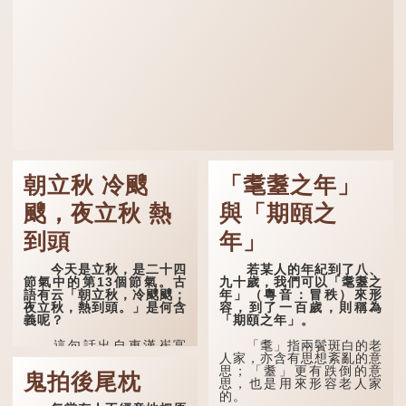
朝立秋 冷颼
「耄耋之年」
颼，夜立秋 熱
與「期頤之
到頭
年」
今天是立秋，是二十四
若某人的年紀到了八、
節氣中的第13個節氣。古
九十歲，我們可以「耄耋之
語有云「朝立秋，冷颼颼；
年」（粵音：冒秩）來形
夜立秋，熱到頭。」是何含
容，到了一百歲，則稱為
義呢？
「期頤之年」。
這句話出自東漢崔寔
「耄」指兩鬢斑白的老
《四民月令》：「朝立秋，
人家，亦含有思想紊亂的意
冷颼颼；夜立秋，熱到
思；「耋」更有跌倒的意
鬼拍後尾枕
頭」。到了清代，顧祿在
思，也是用來形容老人家
《清嘉錄》中記錄蘇州風俗
的。