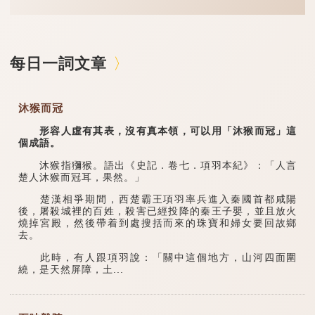
每日一詞文章
沐猴而冠
形容人虛有其表，沒有真本領，可以用「沐猴而冠」這
個成語。
沐猴指獼猴。語出《史記．卷七．項羽本紀》：「人言
楚人沐猴而冠耳，果然。」
楚漢相爭期間，西楚霸王項羽率兵進入秦國首都咸陽
後，屠殺城裡的百姓，殺害已經投降的秦王子嬰，並且放火
燒掉宮殿，然後帶着到處搜括而來的珠寶和婦女要回故鄉
去。
此時，有人跟項羽說：「關中這個地方，山河四面圍
繞，是天然屏障，土...