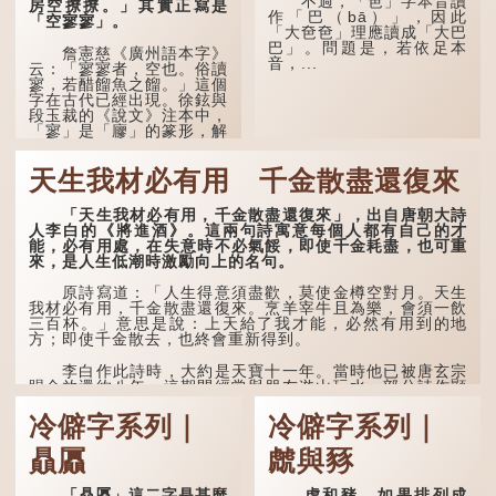
不過，「夿」字本音讀
房空撩撩。」其實正寫是
見到親人棺木，便不會真正
作「巴（bā）」，因此
「空寥寥」。
感到悲傷；後來引申為比喻
「大夿夿」理應讀成「大巴
人執迷不悟，不到徹底失
巴」。問題是，若依足本
敗，便不肯罷休。
詹憲慈《廣州語本字》
音，...
云：「寥寥者，空也。俗讀
寥，若醋餾魚之餾。」這個
許多人對這上半句耳熟
字在古代已經出現。徐鉉與
能詳，但它其實還有下半句
段玉裁的《說文》注本中，
——「不到黃河心不死」...
「寥」是「廫」的篆形，解
作空渺、空虛。如《列仙傳
·安期先生》載琊阜老人故
天生我材必有用 千金散盡還復來
事，以「寥寥安期，虛質高
清」形容空虛無所事事。
「天生我材必有用，千金散盡還復來」，出自唐朝大詩
人李白的《將進酒》。這兩句詩寓意每個人都有自己的才
能，必有用處，在失意時不必氣餒，即使千金耗盡，也可重
來，是人生低潮時激勵向上的名句。
原詩寫道：「人生得意須盡歡，莫使金樽空對月。天生
我材必有用，千金散盡還復來。烹羊宰牛且為樂，會須一飲
三百杯。」意思是說：上天給了我才能，必然有用到的地
方；即使千金散去，也終會重新得到。
李白作此詩時，大約是天寶十一年。當時他已被唐玄宗
賜金放還約八年，這期間經常與朋友遊山玩水，部分詩作顯
露出懷才...
冷僻字系列｜
冷僻字系列｜
贔屭
虤與豩
「贔屭」這二字是甚麼
虎和豬，如果排列成