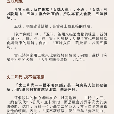
五味雜陳
形容人生，我們會寫「百味人生」，不過，「百味」可
以說是由「五味」混合出來的，所以亦有人會說「五味雜
陳」。
五味，即酸甜苦辣鹹，是舌尖上最直接的體驗。
《黃帝內經》中，「五味」被用來描述食物的味道，並與
五臟（心、肝、脾、肺、腎）相對應，反映了古代中醫對飲
食與健康的理解，例如：「五味入口，藏於胃，以養五臟
氣。」
古代詩詞常用五味來比喻複雜的情感，例如，蘇軾《浣
溪沙》中的名句：「人生有味是清歡」，以百...
丈二和尚 摸不着頭腦
「丈二和尚——摸不著頭腦」是一句廣為人知的歇後
語，用以形容對某事感到困惑、無法理解。
這個說法的核心邏輯在於「以高喻難」。古時「丈二」
（約合現代3.6公尺）並非實指，而是極言其異常高大的誇
張修辭。試想，面對一位身高丈二的巨人，常人自然無法觸
及他的頭顱。因此，「摸不著頭腦」便引申為「弄不明白、