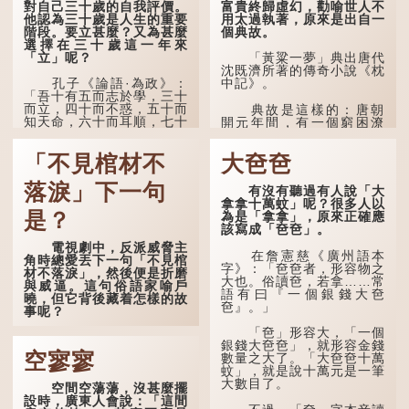
對自己三十歲的自我評價。
富貴終歸虛幻，勸喻世人不
他認為三十歲是人生的重要
用太過執著，原來是出自一
階段。要立甚麼？又為甚麼
個典故。
選擇在三十歲這一年來
「立」呢？
「黃粱一夢」典出唐代
沈既濟所著的傳奇小說《枕
孔子《論語·為政》：
中記》。
「吾十有五而志於學，三十
而立，四十而不惑，五十而
典故是這樣的：唐朝
知天命，六十而耳順，七十
開元年間，有一個窮困潦
而從心所欲，不逾矩。」
倒的盧姓書生，在上京赴
考的途中經過一間旅店休
「不見棺材不
大夿夿
在古代，男子一般於二
息，碰巧遇到一位呂姓道
十歲進行冠禮，冠禮完成後
士，兩人暢談甚歡。
便是成人，但由於未達壯
落淚」下一句
有沒有聽過有人說「大
年，所以又稱「弱冠」。
言談間，盧姓書生感慨
拿拿十萬蚊」呢？很多人以
《禮記·曲禮》明確記載：
自己雖貴為讀書人，但一直
是？
為是「拿拿」，原來正確應
「人生十年曰幼，學；二十
未能考取功名，仍然貧困，
該寫成「夿夿」。
曰弱，冠；三十曰壯，有
感到十分落泊。於是，道士
電視劇中，反派威脅主
室。」這說明三十歲在...
拿出一個青瓷枕頭，讓...
在詹憲慈《廣州語本
角時總愛丟下一句「不見棺
字》：「夿夿者，形容物之
材不落淚」，然後便是折磨
大也。俗讀夿，若拿……常
與威逼。這句俗語家喻戶
語有曰『一個銀錢大夿
曉，但它背後藏着怎樣的故
夿』。」
事呢？
「夿」形容大，「一個
「不見棺材不落淚」的
銀錢大夿夿」，就形容金錢
原句，有說法是「不見棺材
空寥寥
數量之大了。「大夿夿十萬
不下淚」或「不見親棺不下
蚊」，就是說十萬元是一筆
淚」，出自明朝蘭陵笑笑生
大數目了。
空間空蕩蕩，沒甚麼擺
所著的《金瓶梅詞話》第九
設時，廣東人會說：「這間
十八回。原意是指人未親眼