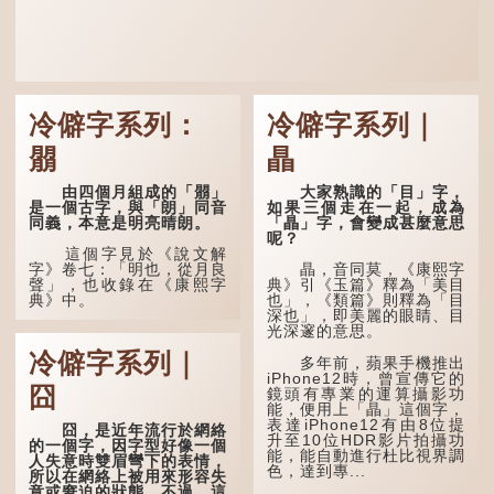
冷僻字系列：
冷僻字系列｜
朤
瞐
由四個月組成的「朤」
大家熟識的「目」字，
是一個古字，與「朗」同音
如果三個走在一起，成為
同義，本意是明亮晴朗。
「瞐」字，會變成甚麼意思
呢？
這個字見於《說文解
字》卷七：「明也，從月良
瞐，音同莫，《康熙字
聲」，也收錄在《康熙字
典》引《玉篇》釋為「美目
典》中。
也」，《類篇》則釋為「目
深也」，即美麗的眼睛、目
光深邃的意思。
這個字，用法頗多。
冷僻字系列｜
多年前，蘋果手機推出
「朤朤乾坤，捨我其
iPhone12時，曾宣傳它的
誰。」乾坤是《周易》中的
囧
鏡頭有專業的運算攝影功
兩個卦名，這裏指天地、宇
能，便用上「瞐」這個字，
宙等，形容政治清明，天下
表達iPhone12有由8位提
太平！
囧，是近年流行於網絡
升至10位HDR影片拍攝功
的一個字，因字型好像一個
能，能自動進行杜比視界調
「天空朤朤，任鳥兒高
人失意時雙眉彎下的表情，
色，達到專...
飛。」也是指天清氣明，鳥
所以在網絡上被用來形容失
兒可高飛。
意或窘迫的狀態。不過，這