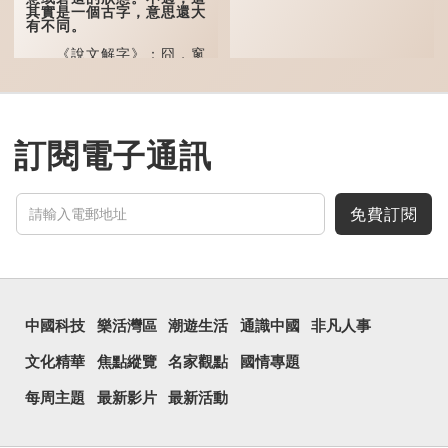
其實是一個古字，意思還大
「朤朤脆脆」就是形容
有不同。
辦事爽快乾脆。我們熟...
《說文解字》：囧，窻
牖丽廔闿明。象形，本義是
透光通明的窗戶，跟「囪」
一樣都是「窗」的象形字。
甲骨文中又用作地名，古書
中的「黍于囧」表示在囧地
種黍。
訂閱電子通訊
這個古字十分少用，直
至21世紀，網絡上開始流
行表情符號，這個字也被網
民當做表情符號來用。
免費訂閱
囧字的「八」像一對委
屈的八字眉模樣，「口」像
驚訝、窘迫...
中國科技
樂活灣區
潮遊生活
通識中國
非凡人事
文化精華
焦點縱覽
名家觀點
國情專題
每周主題
最新影片
最新活動