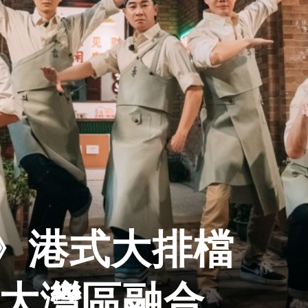
》港式大排檔
證大灣區融合