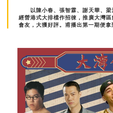
以陳小春、張智霖、謝天華、梁漢
經營港式大排檔作招徠，推廣大灣區
會友，大獲好評。甫播出第一期便拿