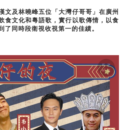
文及林曉峰五位「大灣仔哥哥」在廣州
飲食文化和粵語歌，實行以歌傳情，以食
到了同時段衛視收視第一的佳績。