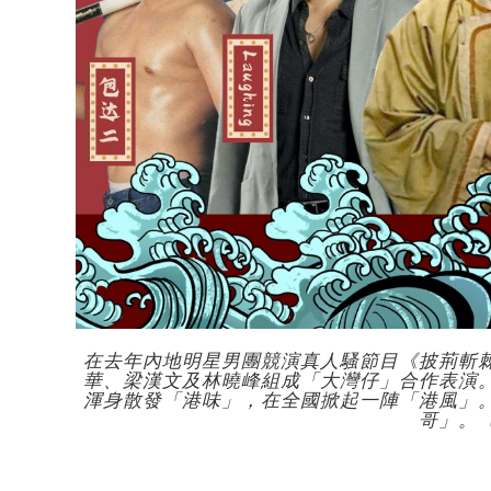
在去年內地明星男團競演真人騷節目《披荊斬
華、梁漢文及林曉峰組成「大灣仔」合作表演
渾身散發「港味」，在全國掀起一陣「港風」
哥」。