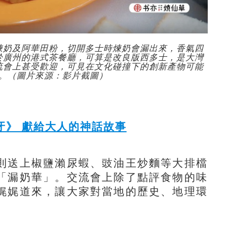
煉奶及阿華田粉，切開多士時煉奶會漏出來，香氣四
於廣州的港式茶餐廳，可算是改良版西多士，是大灣
流會上甚受歡迎，可見在文化碰撞下的創新產物可能
。（圖片來源：影片截圖）
牙》 獻給大人的神話故事
送上椒鹽瀨尿蝦、豉油王炒麵等大排檔
「漏奶華」。交流會上除了點評食物的味
娓娓道來，讓大家對當地的歷史、地理環