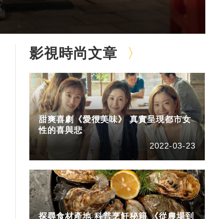
影視時尚文章
甜爽喜劇《愛很美味》 真實呈現都市女
性的喜與悲
2022-03-23
探尋食材產地 科普烹飪秘籍 《從農場到