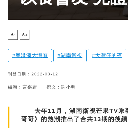
A-
A+
粵港澳大灣區
湖南衛視
大灣仔的夜
刊登日期 : 2022-03-12
編輯︰言嘉庸
撰文︰謝小明
去年11月，湖南衛視芒果TV乘
哥哥》的熱潮推出了合共13期的後