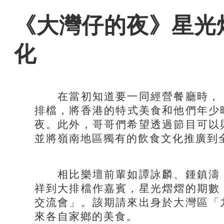
《大灣仔的夜》星光
化
在當初知道要一同經營餐廳時，「
排檔，將香港的特式美食和他們年少
夜。此外，哥哥們希望透過節目可以
並將嶺南地區獨有的飲食文化推廣到
相比樂壇前輩如譚詠麟、鍾鎮濤，
祥到大排檔作嘉賓，星光熠熠的期數
交流會」。該期請來出身於大灣區「
來各自家鄉的美食。