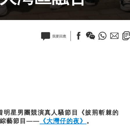
我要回應
着明星男團競演真人騷節目《披荊斬棘的
續綜藝節目——
《大灣仔的夜》
。