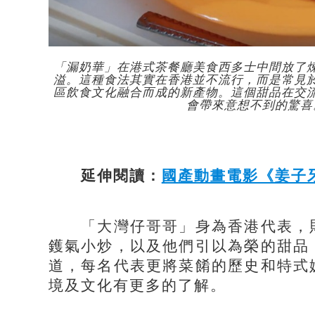
「漏奶華」在港式茶餐廳美食西多士中間放了
溢。這種食法其實在香港並不流行，而是常見
區飲食文化融合而成的新產物。這個甜品在交
會帶來意想不到的驚喜
延伸閱讀：
國產動畫電影《姜子
「大灣仔哥哥」身為香港代表，則
鑊氣小炒，以及他們引以為榮的甜品
道，每名代表更將菜餚的歷史和特式
境及文化有更多的了解。