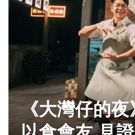
《大灣仔的夜
以食會友 見