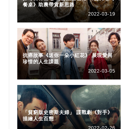
餐桌》助農帶貨新思路
2022-03-19
抗癌故事《送你一朵小紅花》 展現愛與
珍惜的人生課題
2022-03-05
「貧窮版史密斯夫婦」 諜戰劇《對手》
描繪人生百態
2022-02-26