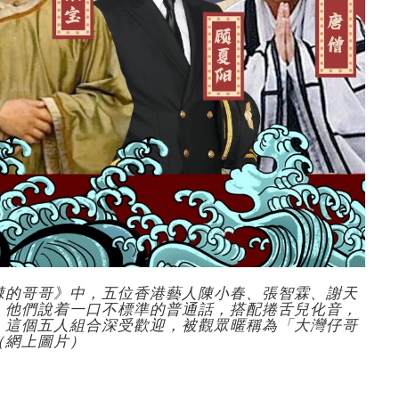
棘的哥哥》中，五位香港藝人陳小春、張智霖、謝天
。他們說着一口不標準的普通話，搭配捲舌兒化音，
。這個五人組合深受歡迎，被觀眾暱稱為「大灣仔哥
（網上圖片）