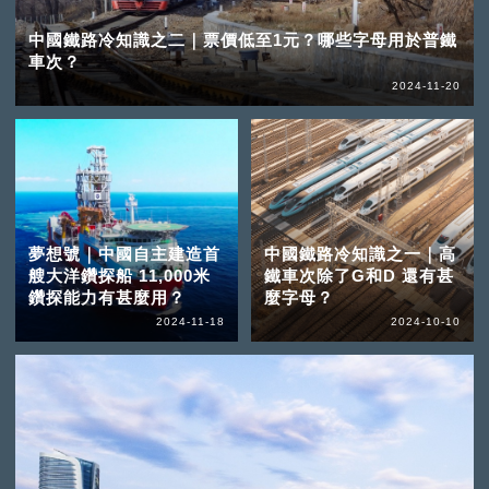
中國鐵路冷知識之二｜票價低至1元？哪些字母用於普鐵
車次？
2024-11-20
夢想號｜中國自主建造首
中國鐵路冷知識之一｜高
艘大洋鑽探船 11,000米
鐵車次除了G和D 還有甚
鑽探能力有甚麼用？
麼字母？
2024-11-18
2024-10-10