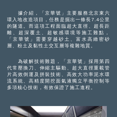
據介紹，「京華號」主要服務北京東六
環入地改造項目，任務是掘出一條長7.4公里
的隧道。而這項工程面臨超大直徑、超長距
離、超深覆土、超敏感環境等施工難點，
「京華號」需要穿越砂土、富水高緻密砂
層、粉土及黏性土交互層等複雜地質。
為破解技術難題，「京華號」採用第四
代常壓換刀、伸縮主驅動、超大直徑重載管
片高效倒運及拼裝技術、高效大功率泥水環
流系統、高精度開挖面氣液獨立平衡控制等
多項核心技術，有效保證了施工進程。