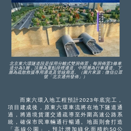
北京東六環隧道段是採用分離式雙洞佈置，每洞佈置3條車
道分為3層，頂層為重點排煙通道、中間層為行車通道、下
層為疏散救援專用通道及管線廊道。（圖片來源：微信公眾
號「北京通州發佈」）
而東六環入地工程預計2023年底完工，
項目建成後，原東六環車流將在地下隧道通
過，將過境貨運交通疏導至外圍高速公路系
統，確保市民車輛通行暢通。地面則會打造
「高線公園」，預計增加綠化面積約50公