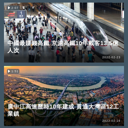
2:07
中國最賺錢高鐵 京滬高鐵10年載客13.5億
人次
2022-02-23
1:51
廣中江高速歷時10年建成 貫通大灣區12工
業鎮
2022-02-16