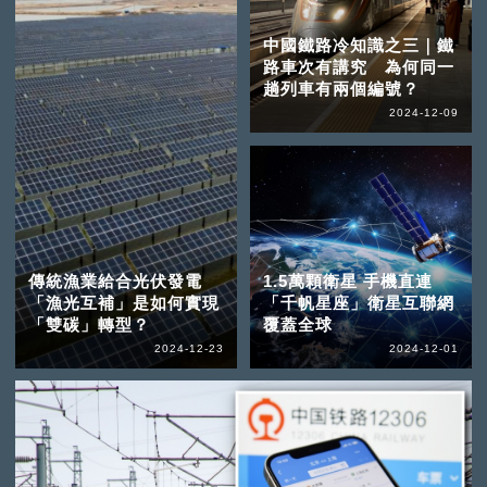
中國鐵路冷知識之三｜鐵
路車次有講究 為何同一
趟列車有兩個編號？
2024-12-09
傳統漁業給合光伏發電
1.5萬顆衛星 手機直連
「漁光互補」是如何實現
「千帆星座」衛星互聯網
「雙碳」轉型？
覆蓋全球
2024-12-23
2024-12-01