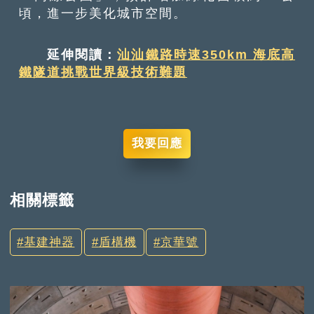
頃，進一步美化城市空間。
延伸閱讀：
汕汕鐵路時速350km 海底高
鐵隧道挑戰世界級技術難題
我要回應
相關標籤
基建神器
盾構機
京華號