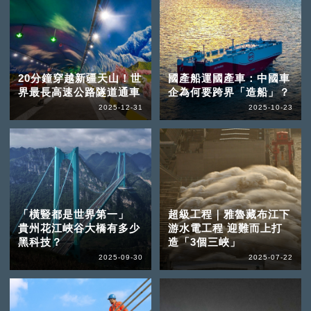
20分鐘穿越新疆天山！世
國產船運國產車：中國車
界最長高速公路隧道通車
企為何要跨界「造船」？
2025-12-31
2025-10-23
「橫豎都是世界第一」
超級工程｜雅魯藏布江下
貴州花江峽谷大橋有多少
游水電工程 迎難而上打
黑科技？
造「3個三峽」
2025-09-30
2025-07-22