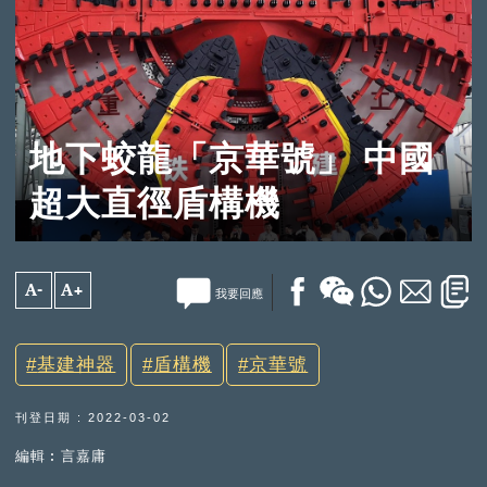
地下蛟龍「京華號」 中國
超大直徑盾構機
A-
A+
我要回應
基建神器
盾構機
京華號
刊登日期 : 2022-03-02
編輯︰言嘉庸