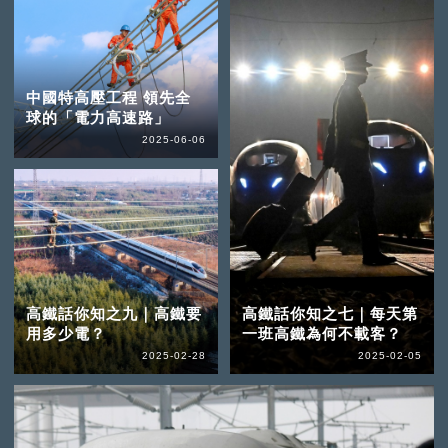
中國特高壓工程 領先全
球的「電力高速路」
2025-06-06
高鐵話你知之九｜高鐵要
高鐵話你知之七｜每天第
用多少電？
一班高鐵為何不載客？
2025-02-28
2025-02-05