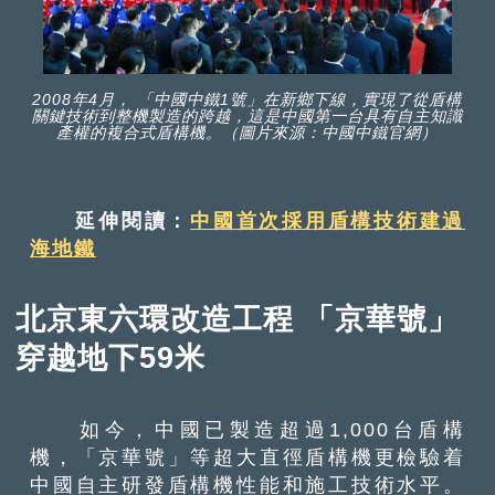
2008年4月， 「中國中鐵1號」在新鄉下線，實現了從盾構
關鍵技術到整機製造的跨越，這是中國第一台具有自主知識
產權的複合式盾構機。（圖片來源：中國中鐵官網）
延伸閱讀：
中國首次採用盾構技術建過
海地鐵
北京東六環改造工程 「京華號」
穿越地下59米
如今，中國已製造超過1,000台盾構
機，「京華號」等超大直徑盾構機更檢驗着
中國自主研發盾構機性能和施工技術水平。