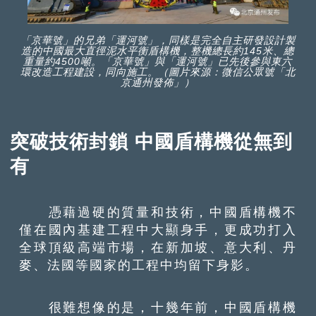
「京華號」的兄弟「運河號」，同樣是完全自主研發設計製
造的中國最大直徑泥水平衡盾構機，整機總長約145米、總
重量約4500噸。「京華號」與「運河號」已先後參與東六
環改造工程建設，同向施工。（圖片來源：微信公眾號「北
京通州發佈」）
突破技術封鎖 中國盾構機從無到
有
憑藉過硬的質量和技術，中國盾構機不
僅在國內基建工程中大顯身手，更成功打入
全球頂級高端市場，在新加坡、意大利、丹
麥、法國等國家的工程中均留下身影。
很難想像的是，十幾年前，中國盾構機