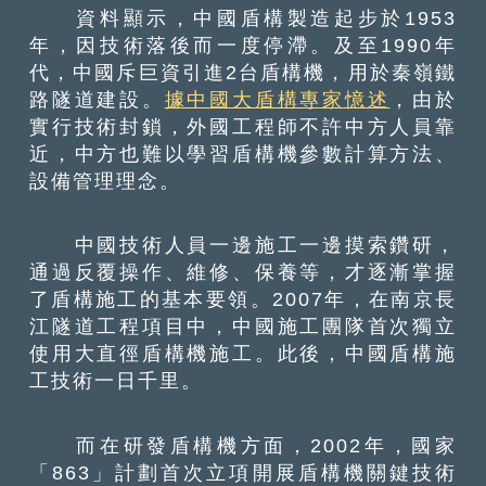
資料顯示，中國盾構製造起步於1953
年，因技術落後而一度停滯。及至1990年
代，中國斥巨資引進2台盾構機，用於秦嶺鐵
路隧道建設。
據中國大盾構專家憶述
，由於
實行技術封鎖，外國工程師不許中方人員靠
近，中方也難以學習盾構機參數計算方法、
設備管理理念。
中國技術人員一邊施工一邊摸索鑽研，
通過反覆操作、維修、保養等，才逐漸掌握
了盾構施工的基本要領。2007年，在南京長
江隧道工程項目中，中國施工團隊首次獨立
使用大直徑盾構機施工。此後，中國盾構施
工技術一日千里。
而在研發盾構機方面，2002年，國家
「863」計劃首次立項開展盾構機關鍵技術