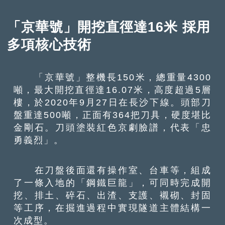
「京華號」開挖直徑達16米 採用
多項核心技術
「京華號」整機長150米，總重量4300
噸，最大開挖直徑達16.07米，高度超過5層
樓，於2020年9月27日在長沙下線。頭部刀
盤重達500噸，正面有364把刀具，硬度堪比
金剛石。刀頭塗裝紅色京劇臉譜，代表「忠
勇義烈」。
在刀盤後面還有操作室、台車等，組成
了一條入地的「鋼鐵巨龍」，可同時完成開
挖、排土、碎石、出渣、支護、襯砌、封固
等工序，在掘進過程中實現隧道主體結構一
次成型。