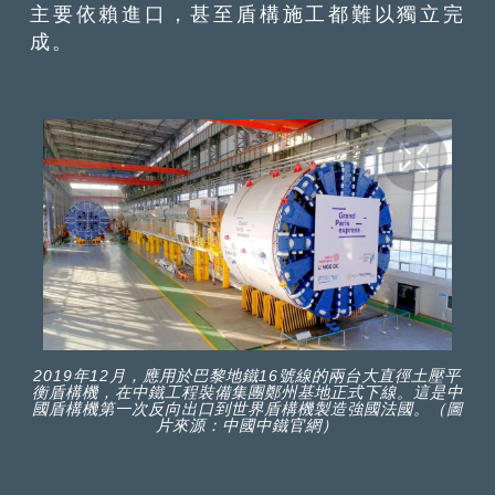
主要依賴進口，甚至盾構施工都難以獨立完
成。
2019年12月，應用於巴黎地鐵16號線的兩台大直徑土壓平
衡盾構機，在中鐵工程裝備集團鄭州基地正式下線。這是中
國盾構機第一次反向出口到世界盾構機製造強國法國。（圖
片來源：中國中鐵官網）