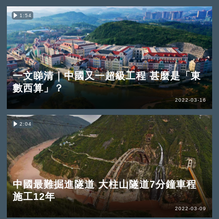
1:54
一文睇清｜中國又一超級工程 甚麼是「東
數西算」？
2022-03-16
2:04
中國最難掘進隧道 大柱山隧道7分鐘車程
施工12年
2022-03-09