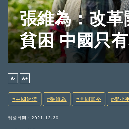
張維為：改革
貧困 中國只
A-
A+
中國經濟
張維為
共同富裕
鄧小
刊登日期 : 2021-12-30