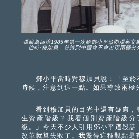
張維為回憶1985年第一次給鄧小平做即場英
伯特·穆加貝，曾談到中國會不會出現兩極分
鄧小平當時對穆加貝說：「至於不
時候，注意到這一點。如果導致兩極
看到穆加貝的目光中還有疑慮，鄧
生資產階級？我看個別資產階級分
級。」今天不少人引用鄧小平這段話
改革就算失敗了。我覺得這種觀點是