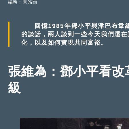
編輯︰黃皓頤
回憶1985年鄧小平與津巴布韋總理羅
的談話，兩人談到一些今天我們還在
化，以及如何實現共同富裕。
張維為：鄧小平看改
級