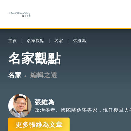
主頁
名家觀點
名家
張維為
名家觀點
名家
編輯之選
張維為
政治學者、國際關係學專家，現任復旦大
更多張維為文章