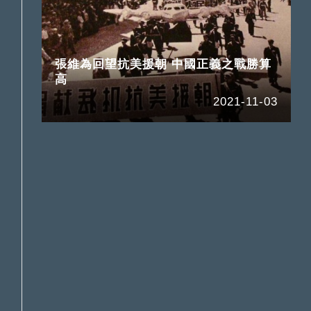
張維為回望抗美援朝 中國正義之戰勝算
高
2021-11-03