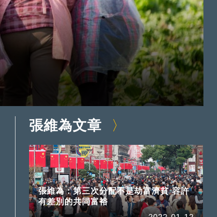
張維為文章
張維為：第三次分配不是劫富濟貧 容許
有差別的共同富裕