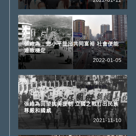
2022-01-12
張維為：鄧小平提出共同富裕 社會便能
達致穩定
2022-01-05
階
張維為回望抗美援朝 立國之戰打出民族
尊嚴和國威
2021-11-10