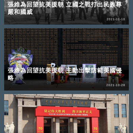
張維為回望抗美援朝 立國之戰打出民族尊
嚴和國威
2021-11-10
張維為回望抗美援朝 主動出擊防範美國侵
略
2021-10-28