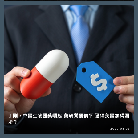
丁剛：中國生物醫藥崛起 藥研質優價平 逼得美國加碼圍
堵？
2026-08-07