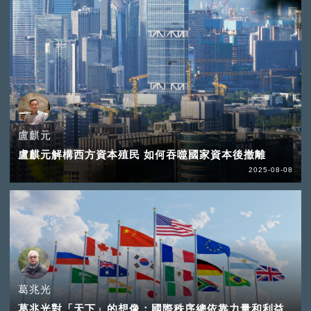
盧麒元
盧麒元解構西方資本殖民 如何吞噬國家資本後撤離
2025-08-08
葛兆光
葛兆光對「天下」的想像：國際秩序總依靠力量和利益