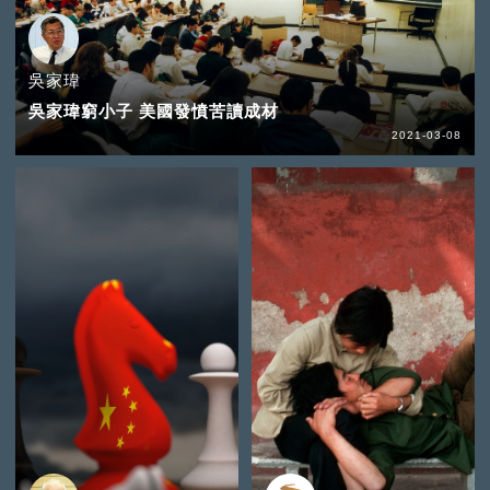
吳家瑋
吳家瑋窮小子 美國發憤苦讀成材
2021-03-08