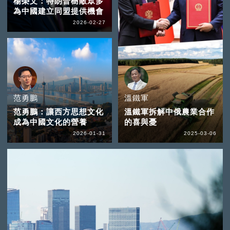
楊榮文：特朗普樹敵眾多
為中國建立同盟提供機會
2026-02-27
范勇鵬
溫鐵軍
范勇鵬：讓西方思想文化
溫鐵軍拆解中俄農業合作
成為中國文化的營養
的喜與憂
2026-01-31
2025-03-06