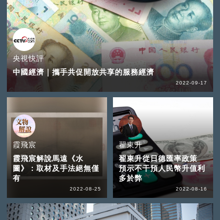
央視快評
中國經濟｜攜手共促開放共享的服務經濟
2022-09-17
霞飛宸
翟東升
霞飛宸解說馬遠《水
翟東升從日德匯率政策
圖》：取材及手法絕無僅
預示不干預人民幣升值利
有
多於弊
2022-08-25
2022-08-16