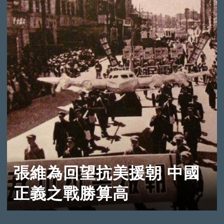
張維為回望抗美援朝 中國
正義之戰勝算高