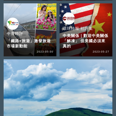
環球時報 社評集
中青時評
中美關係｜歡迎中美關係
「鐵路+旅遊」激發旅遊
「解凍」 但美國必須來
市場新動能
真的
2023-05-30
2023-05-27