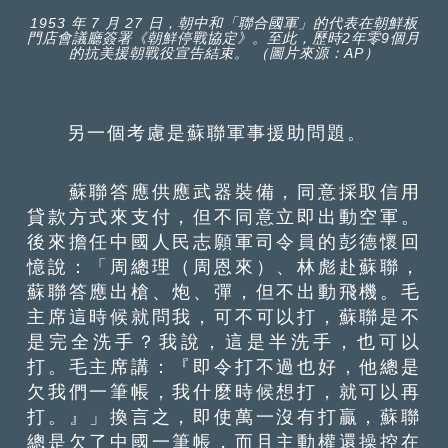
1953 年 7 月 27 日，朝中和「聯合國軍」的代表在朝鮮板
門店會議廳簽署《朝鮮停戰協定》。至此，歷時2年零9個月
的抗美援朝戰役宣告結束。 （圖片來源：AP）
另一個考慮是蘇聯軍事援助問題。
蘇聯答應供應武器裝備，同意採取信用
貸款方式來支付，但不同意立即出動空軍。
後來擔任中國人民志願軍司令員的彭德懷回
憶說：「周總理（周恩來）、林彪赴蘇聯，
蘇聯答應出槍、炮、彈，但不出動飛機。毛
主席這時候就問我，可不可以打，蘇聯是不
是完全洗手？我說，這是半洗手，也可以
打。毛主席講：『即令打不過也好，他總是
欠我們一筆帳，我什麼時候想打，就可以再
打。』」換言之，即使萬一沒有打贏，蘇聯
總是欠了中國一筆帳，而且主動權還操控在