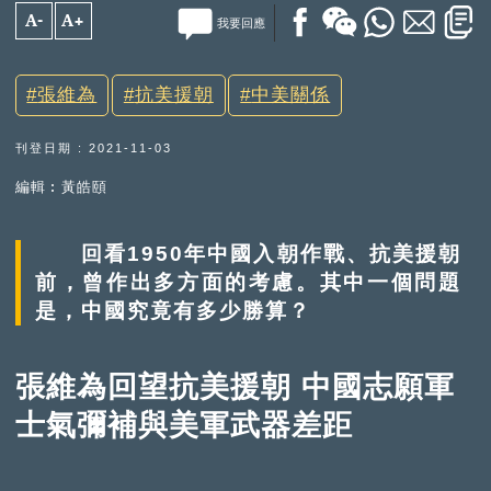
A-
A+
我要回應
張維為
抗美援朝
中美關係
刊登日期 : 2021-11-03
編輯︰黃皓頤
回看1950年中國入朝作戰、抗美援朝
前，曾作出多方面的考慮。其中一個問題
是，中國究竟有多少勝算？
張維為回望抗美援朝 中國志願軍
士氣彌補與美軍武器差距