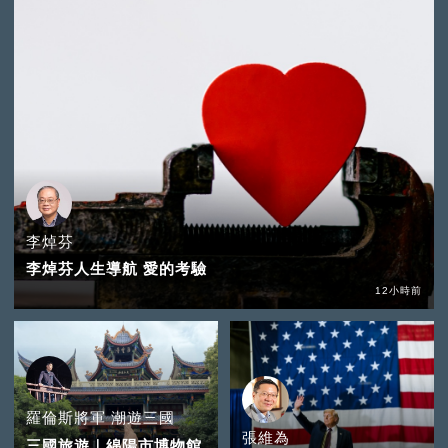
李焯芬
李焯芬人生導航 愛的考驗
12小時前
羅倫斯將軍 潮遊三國
張維為
三國旅遊｜綿陽市博物館