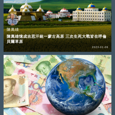
陳萬雄
陳萬雄憶成吉思汗統一蒙古高原 三次生死大戰皆在呼倫
貝爾草原
2023-01-06