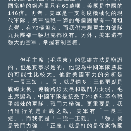
國當時的鋼產量只有60萬噸，美國是中國的
146倍。再者，美軍是一支高度機械化的現
代軍隊，美軍陸戰一師的每個團都有一個坦
克營，有70輛坦克，而我們志願軍主力部隊
九兵團卻一輛坦克都沒有。另外，美軍還有
強大的空軍，掌握着制空權。
但毛主席（毛澤東）的思維方法是辯證
的，也是實事求是的。他認為中國軍隊勝算
的可能性比較大。他對美國軍力的分析是
「一長三短 」。長，就是鋼多；三個弱點是
戰線太長、運輸路線太長和戰鬥力太弱。毛
主席認為，中國軍隊是接受了20多年革命戰
爭鍛煉的軍隊，戰鬥力極強。更重要是，我
們進行的是正義之戰。美軍有「一長三
短」，而我們是「一強一正義」，「強」就
是戰鬥力強，「正義」就是打的是保家衛國