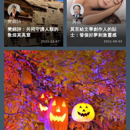
樊錦詩
莫言
樊錦詩：共同守護人類的
莫言給文學創作人的貼
敦煌莫高窟
士：發個好夢刺激靈感
2021-12-07
2021-08-02