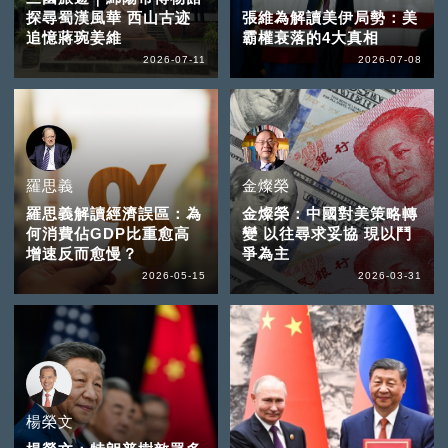
探尋蜀漢風華 西山古迹
張維為解讀美伊局勢：美
追憶蔣琬姜維
霸權衰落的4大真相
2026-07-11
2026-07-08
羅思義
金燦榮
羅思義解讀經濟誤區：為
金燦榮：中國對美策略轉
何消費佔GDP比重愈高
變 以往尋求妥協 現以鬥
增速反而愈慢？
爭為主
2026-05-15
2026-03-31
楊榮文