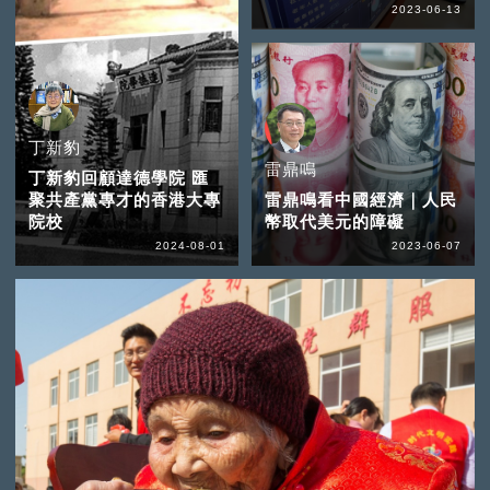
2023-06-13
丁新豹
雷鼎鳴
丁新豹回顧達德學院 匯
聚共產黨專才的香港大專
雷鼎鳴看中國經濟｜人民
院校
幣取代美元的障礙
2024-08-01
2023-06-07