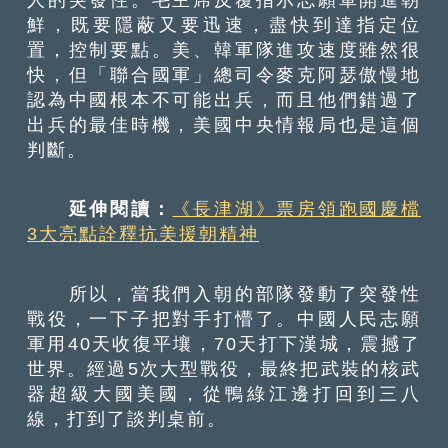
鮮，既要隱蔽又要迅速，盡快到達指定位
置，控制要點。美、韓軍隊進攻速度雖然很
快，但「聯合國軍」總司令麥克阿瑟傲慢地
認為中國根本不可能出兵，而且他們錯過了
出兵的最佳時機，美國中央情報局也是這個
判斷。
延伸閱讀：
《長津湖》票房領跑國慶檔
3大亮點詮釋抗美援朝精神
所以，當我們入朝的部隊發動了突發性
戰役，一下子把對手打懵了。中國人民志願
軍用40天收復平壤，70天打下漢城，震撼了
世界。經過5次大型戰役，最終把武裝的核武
器超級大國美國，從鴨綠江邊打回到三八
線，打到了談判桌前。