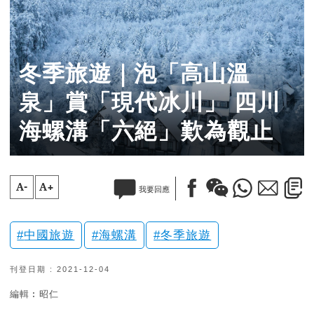
冬季旅遊｜泡「高山溫
泉」賞「現代冰川」 四川
海螺溝「六絕」歎為觀止
A-
A+
我要回應
中國旅遊
海螺溝
冬季旅遊
刊登日期 : 2021-12-04
編輯︰昭仁