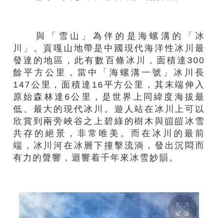
與「雪山」為伴的是海螺溝的「冰
川」。貢嘎山地帶是中國現代海洋性冰川最
發達的地區，此有數百條冰川，面積達300
餘平方公里，當中「海螺溝一號」冰川長
147公里，面積達16平方公里，其末端伸入
原始森林達6公里，是世界上同緯度海拔最
低、最大的現代冰川。遊人站在冰川上可以
欣賞到兩旁峽谷之上碧綠的樹木與皚皚冰雪
共存的絕景，非常唯美。而在冰川的最前
端，冰川河在冰層下撞擊流淌，發出沉悶而
有力的聲響，迴響着千年來冰雪妙韻。