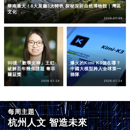
華南最大！8大展廳3大特色 探秘深圳自然博物館｜灣區
文化
2026-07-29
90後「數學女神」王虹
爆火的Kimi K3強在哪？
破解百年幾何謎題 奪菲
中國大模型跨入全球第一
爾茲獎
梯隊
2026-07-24
2026-07-24
每周主題
杭州人文 智造未來