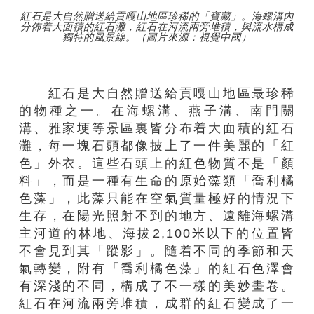
紅石是大自然贈送給貢嘎山地區珍稀的「寶藏」。海螺溝內
分佈着大面積的紅石灘，紅石在河流兩旁堆積，與流水構成
獨特的風景線。（圖片來源：視覺中國）
紅石是大自然贈送給貢嘎山地區最珍稀
的物種之一。在海螺溝、燕子溝、南門關
溝、雅家埂等景區裏皆分布着大面積的紅石
灘，每一塊石頭都像披上了一件美麗的「紅
色」外衣。這些石頭上的紅色物質不是「顏
料」，而是一種有生命的原始藻類「喬利橘
色藻」，此藻只能在空氣質量極好的情況下
生存，在陽光照射不到的地方、遠離海螺溝
主河道的林地、海拔2,100米以下的位置皆
不會見到其「蹤影」。隨着不同的季節和天
氣轉變，附有「喬利橘色藻」的紅石色澤會
有深淺的不同，構成了不一樣的美妙畫卷。
紅石在河流兩旁堆積，成群的紅石變成了一