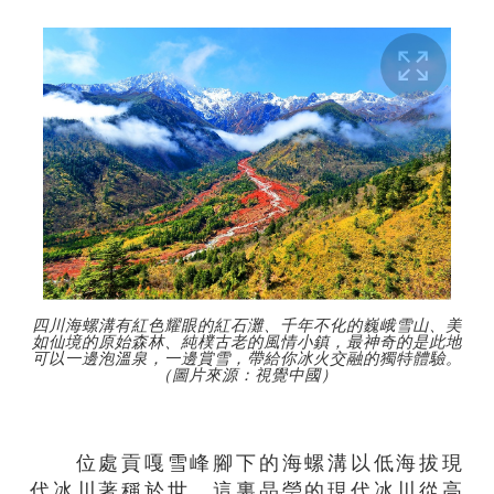
四川海螺溝有紅色耀眼的紅石灘、千年不化的巍峨雪山、美
如仙境的原始森林、純樸古老的風情小鎮，最神奇的是此地
可以一邊泡溫泉，一邊賞雪，帶給你冰火交融的獨特體驗。
（圖片來源：視覺中國）
位處貢嘎雪峰腳下的海螺溝以低海拔現
代冰川著稱於世，這裏晶瑩的現代冰川從高