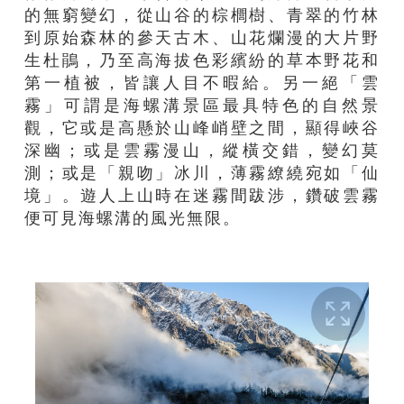
的無窮變幻，從山谷的棕櫚樹、青翠的竹林
到原始森林的參天古木、山花爛漫的大片野
生杜鵑，乃至高海拔色彩繽紛的草本野花和
第一植被，皆讓人目不暇給。另一絕「雲
霧」可謂是海螺溝景區最具特色的自然景
觀，它或是高懸於山峰峭壁之間，顯得峽谷
深幽；或是雲霧漫山，縱橫交錯，變幻莫
測；或是「親吻」冰川，薄霧繚繞宛如「仙
境」。遊人上山時在迷霧間跋涉，鑽破雲霧
便可見海螺溝的風光無限。