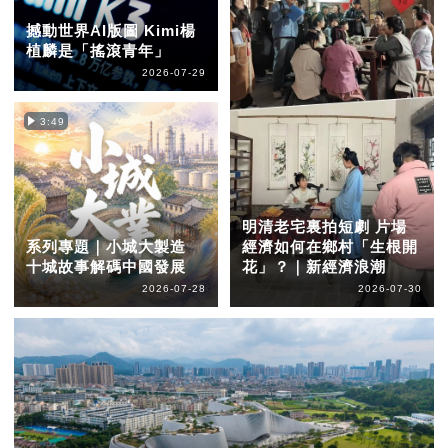
撼動世界AI版圖 Kimi楊
植麟是「搖滾青年」
2026-07-29
3:49
明清老宅裏拍短劇 片場
系列專題｜小城大製造
經濟如何在鄉村「生根開
十城故事解碼中國發展
花」？｜新經濟浪潮
2026-07-28
2026-07-30