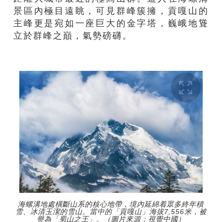
景區內極目遠眺，可見群峰簇擁，貢嘎山的
主峰更是宛如一座巨大的金字塔，巍峨地聳
立於群峰之巔，氣勢磅礴。
海螺溝地處橫斷山系的核心地帶，境內延綿着眾多終年積
雪、冰清玉潔的雪山。當中的「貢嘎山」海拔7,556米，被
譽為「蜀山之王」。（圖片來源：視覺中國）