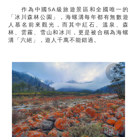
作為中國5A級旅遊景區和全國唯一的
「冰川森林公園」，海螺溝每年都有無數遊
人慕名前來觀光，而其中紅石、溫泉、森
林、雲霧、雪山和冰川，更是被合稱為海螺
溝「六絕」，遊人千萬不能錯過。