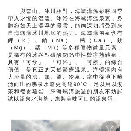
與雪山、冰川相對，海螺溝溫泉將四季
帶入永恆的溫暖。沐浴在海螺溝溫泉裏，身
體宛如天上漂浮的暖雲，能夠深切感受到來
自海螺溝冰川地底的熱力。海螺溝溫泉含有
鉀（K）、鈉（Na）、鈣（Ca）、鎂
（Mg）、錳（Mn）等多種礦物微量元素，
是稀有的冰融型碳酸鈉鈣中性醫療熱礦泉，
具有「可飲」、「可浴」、「可療」的綜合
價值，是真正的天然醫療溫泉。海螺溝內有
大流量的沸、熱、溫、冷泉，當中從地下噴
湧而出的沸泉水溫更高達90°C，足以用以沏
茶和煮食雞蛋，來海螺溝旅遊的朋友不妨試
試以溫泉水沏茶，炮製美味可口的溫泉蛋。