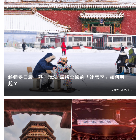
解鎖冬日最「熱」玩法 席捲全國的「冰雪季」如何興
起？
2025-12-16