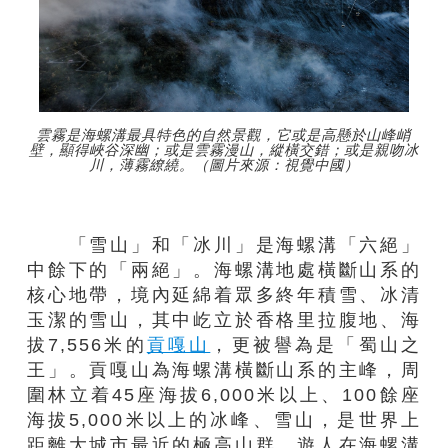
雲霧是海螺溝最具特色的自然景觀，它或是高懸於山峰峭
壁，顯得峽谷深幽；或是雲霧漫山，縱橫交錯；或是親吻冰
川，薄霧繚繞。（圖片來源：視覺中國）
「雪山」和「冰川」是海螺溝「六絕」
中餘下的「兩絕」。海螺溝地處橫斷山系的
核心地帶，境內延綿着眾多終年積雪、冰清
玉潔的雪山，其中屹立於香格里拉腹地、海
拔7,556米的
貢嘎山
，更被譽為是「蜀山之
王」。貢嘎山為海螺溝橫斷山系的主峰，周
圍林立着45座海拔6,000米以上、100餘座
海拔5,000米以上的冰峰、雪山，是世界上
距離大城市最近的極高山群。遊人在海螺溝