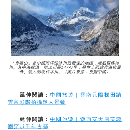
「貢嘎山」是中國海洋性冰川最發達的地區，擁數百條冰
川。其中海螺溝一號冰川長147公里，是世上同緯度海拔最
低、最大的現代冰川。（圖片來源：視覺中國）
延伸閱讀：
中國旅遊｜雲南元陽梯田踏
雲宵彩階拍攝迷人景致
延伸閱讀：
中國旅遊｜遊西安大唐芙蓉
園穿越千年古都