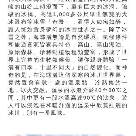
峻的山谷上傾瀉而下，還有巨大的冰洞、險
峻的冰橋、高達1,000多公尺舉世無雙的大
冰瀑布等冰雪「奇景」，看得人如痴如醉，
讓人恍如置身夢幻的冰雪世界之中。除了冰
雪之外，海螺溝無論是自然環境、氣候條件
和旅遊資源皆獨具特色，高山、高山湖泊、
原始森林、珍稀動植物種類豐富，形成了世
界上完整的生物氣候帶，讓你親身體驗「一
溝有四季，十里不同天」的自然變化。而神
奇的是，在海螺溝這個深寒的冰川世界裏，
竟然還會有數十處的溫泉點，冷熱集於一
地，冰火交融。溫泉的水溫介於40至80℃之
間，其中更有一股水溫高達90℃的沸泉，遊
人可以浸泡在和暖舒適的溫泉中欣賞壯麗的
冰川，別有一番風味。