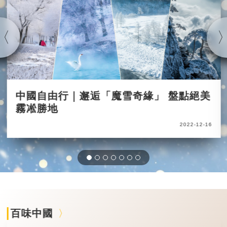
中國自由行｜邂逅「魔雪奇緣」 盤點絕美
霧凇勝地
2022-12-16
百味中國