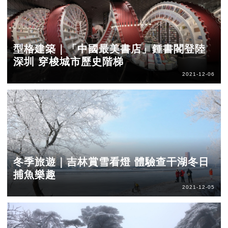
型格建築｜「中國最美書店」鍾書閣登陸
深圳 穿梭城市歷史階梯
2021-12-06
冬季旅遊｜吉林賞雪看燈 體驗查干湖冬日
捕魚樂趣
2021-12-05