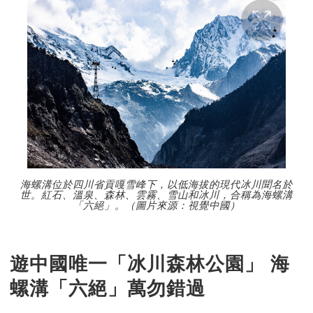
海螺溝位於四川省貢嘎雪峰下，以低海拔的現代冰川聞名於
世。紅石、溫泉、森林、雲霧、雪山和冰川，合稱為海螺溝
「六絕」。（圖片來源：視覺中國）
遊中國唯一「冰川森林公園」 海
螺溝「六絕」萬勿錯過