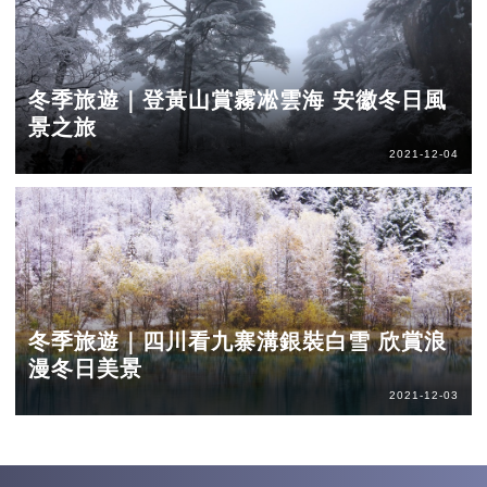
冬季旅遊｜登黃山賞霧凇雲海 安徽冬日風
景之旅
2021-12-04
冬季旅遊｜四川看九寨溝銀裝白雪 欣賞浪
漫冬日美景
2021-12-03