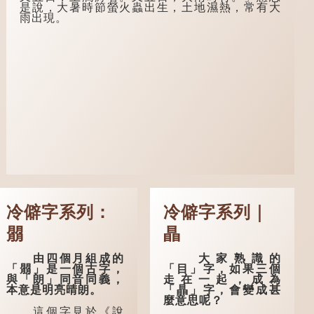
禮》明確記載：「人
書人，但一直未能考
是說，大暑時節螢火蟲出生，土地濕熱，常有大
生十年曰幼，學；二
取功名，仍然貧困，
雨出現。
十曰弱，冠；三十曰
感到十分落泊。於
壯，有室。」這說明
是，道士拿出一個青
三十歲在...
瓷枕頭，讓...
冷僻字系列：
冷僻字系列｜
朤
瞐
由四個月組成的
大家熟識的
「朤」是一個古字，
「目」字，如果三個
與「朗」同音同義，
走在一起，成為
本意是明亮晴朗。
「瞐」字，會變成甚
麼意思呢？
這個字見於《說