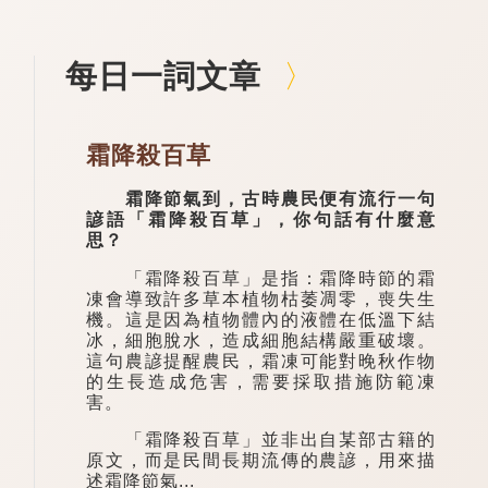
每日一詞文章
霜降殺百草
霜降節氣到，古時農民便有流行一句
諺語「霜降殺百草」，你句話有什麼意
思？
「霜降殺百草」是指：霜降時節的霜
凍會導致許多草本植物枯萎凋零，喪失生
機。這是因為植物體內的液體在低溫下結
冰，細胞脫水，造成細胞結構嚴重破壞。
這句農諺提醒農民，霜凍可能對晚秋作物
的生長造成危害，需要採取措施防範凍
害。
「霜降殺百草」並非出自某部古籍的
原文，而是民間長期流傳的農諺，用來描
述霜降節氣...