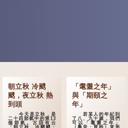
朝立秋 冷颼
「耄耋之年」
颼，夜立秋 熱
與「期頤之
到頭
年」
今天是立秋，是
若某人的年紀到
二十四節氣中的第13
了八、九十歲，我們
個節氣。古語有云
可以「耄耋之年」
「朝立秋，冷颼颼；
（粵音：冒秩）來形