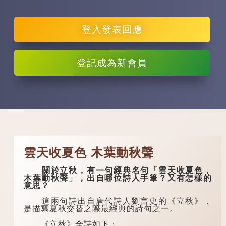
登入
發表回應
登記
成為新會員
雲天收夏色 木葉動秋聲
關於立秋，有一句經典名句「雲天收夏色，
木葉動秋聲」，出自哪位詩人手筆？又有怎樣的
意思？
這兩句詩出自唐代詩人劉言史的《立秋》，
是描寫夏秋交替之際最經典的詩句之一。
《立秋》全詩如下：