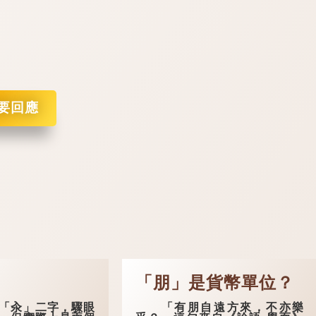
要回應
「朋」是貨幣單位？
汆」二字，驟眼
「有朋自遠方來，不亦樂