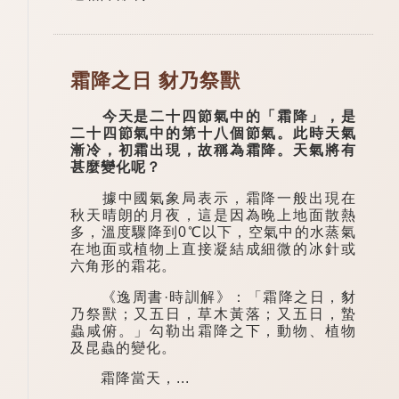
霜降之日 豺乃祭獸
今天是二十四節氣中的「霜降」，是
二十四節氣中的第十八個節氣。此時天氣
漸冷，初霜出現，故稱為霜降。天氣將有
甚麼變化呢？
據中國氣象局表示，霜降一般出現在
秋天晴朗的月夜，這是因為晚上地面散熱
多，溫度驟降到0℃以下，空氣中的水蒸氣
在地面或植物上直接凝結成細微的冰針或
六角形的霜花。
《逸周書·時訓解》：「霜降之日，豺
乃祭獸；又五日，草木黃落；又五日，蟄
蟲咸俯。」勾勒出霜降之下，動物、植物
及昆蟲的變化。
霜降當天，...