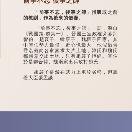
前事不忘 後事之師
「前事不忘，後事之師」指吸取之前
的教訓，作為後來的借鑒。
「前事不忘，後事之師」一語，源自
《戰國策‧趙策一》。晉國王室政權旁落到
智伯、趙襄子、韓康子、魏桓子四家。其
中智伯勢力最強、野心也最大，他假借晉
君名義向各家索求大片土地，韓氏和魏氏
都願意交出土地，只有趙襄子拒絕。智伯
於是聯合韓、魏兩家出兵攻打趙氏。
趙襄子雖然在武力上處於劣勢，但靠
着大臣張孟談...