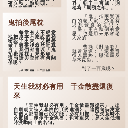
夜立秋，熱到頭。」
容，到了一百歲，則
是何含義呢？
稱為「期頤之年」。
這句話出自東漢
「耄」指兩鬢斑
崔寔《四民月令》：
白的老人家，亦含有
鬼拍後尾枕
「朝立秋，冷颼颼；
思想紊亂的意思；
夜立秋，熱到頭」。
「耋」更有跌倒的意
每當有人不經意
到了清代，顧祿在
思，也是用來形容老
地把原本不應說的秘
《清嘉錄》中記錄蘇
人家的。
密說了出來，又或者
州風俗時，也引用了
做了壞事後忽然吐真
這句諺語。不過當地
曹操《對酒歌》
言，我們都會以「鬼
百姓的口頭說法是
就曾寫道：「耄耋皆
拍後尾枕」來形容。
「朝立秋，渹颼颼；
得以壽終，恩澤廣及
這句話與鬼怪有何關
夜立秋，熱吽吽」。
草木昆蟲。」
係呢？
雖然用字略有不同，
但意思完全一致。
到了一百歲呢？
從字面上理解，
「後尾枕」的本字應
那麼，這句話到
那麼就可以稱為
為「䪴」（普通話：
底準不準呢？它反映
「期頤」。《禮記.曲
zhěn，與「枕」同
天生我材必有用 千金散盡還復
了古人的一種樸素觀
禮上》：「百年曰期
音）。《說文解
察：如果立秋的精
頤。」鄭玄註：
字》：「䪴，項枕
確...
來
「期，猶要也；頤，
也。」意思是頭後部
養也。不知衣服食
與枕頭接觸的地方。
味，孝子要盡養道...
「天生我材必有用，千金散盡還復來」，出
自唐朝大詩人李白的《將進酒》。這兩句詩寓意
民間流傳有一種
每個人都有自己的才能，必有用處，在失意時不
說法，人會將一些不
必氣餒，即使千金耗盡，也可重來，是人生低潮
欲為人所知的記憶藏
時激勵向上的名句。
於頸後之處。如果忽
然吐真言，就好像被