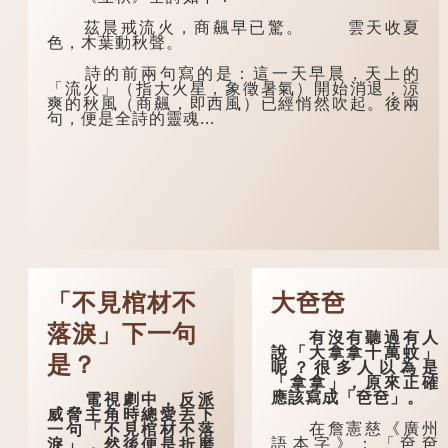
茲晨戒流火，商飆早已驚。 雲天收夏
色，木葉動秋聲。
詩的前兩句寫的是：這一天早晨，天上的
「流火」（指大火星，象徵暑氣）開始消退，涼
爽的秋風（商飆，即西風）已經悄然吹起。後兩
句，便是全詩的靈魂...
「不見棺材不
大夿夿
落淚」下一句
有沒有聽過有人
說「大拿拿十萬蚊」
是？
呢？很多人以為是
「拿拿」，原來正確
應該寫成「夿夿」。
電視劇中，反派
威脅主角時總愛丟下
在詹憲慈《廣州
一句「不見棺材不落
語本字》：「夿夿
淚」，然後便是折磨