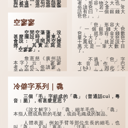
者，形容物之大也。
與威逼。這句俗語家
俗讀夿，若拿……常
喻戶曉，但它背後藏
語有曰『一個銀錢大
着怎樣的故事呢？
夿夿』。」
「不見棺材不落
空寥寥
「夿」形容大，
淚」的原句，有說法
「一個銀錢大夿
是「不見棺材不下
空間空蕩蕩，沒
夿」，就形容金錢數
淚」或「不見親棺不
甚麼擺設時，廣東人
量之大了。「大夿夿
下淚」，出自明朝蘭
會說：「這間房空撩
十萬蚊」，就是說十
陵笑笑生所著的《金
撩。」其實正寫是
萬元是一筆大數目
瓶梅詞話》第九十八
「空寥寥」。
了。
回。原意是指人未親
眼見到親人棺木，便
詹憲慈《廣州語
不過，「夿」字
不會真正感到悲傷；
本字》云：「寥寥
本音讀作「巴
後來引申為比喻人執
者，空也。俗讀寥，
（bā）」，因此「大
迷不悟，不到徹底失
若醋餾魚之餾。」這
夿夿」理應讀成「大
敗，便不肯罷休。
個字在古代已經出
巴巴」。問題是，若
現。徐鉉與段玉裁的
依足本音，...
許多人對這上半
《說文》注本中，
冷僻字系列｜毳
句耳熟能詳，但它其
「寥」是「廫」的篆
實還有下半句——
形，解作空渺、空
「不到黃河心不
三個「毛」字組成的「毳」（普通話cuì，粵
虛。如《列仙傳·安期
死」...
音：脆），有甚麼意思？
先生》載琊阜老人故
事，以「寥寥安期，
《說文解字》 ：「毳，細羊毛也。」「毳」
虛質高清」形容空虛
本指人體或鳥獸的毛髮，或由毛織成的製品。
無所事事。
人體表面，例如手臂等部位生長的細毛，也
叫「毳」，又叫「寒毛」、「汗毛」。