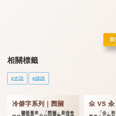
我
相關標籤
古語
諺語
冷僻字系列｜圐圙
氽 VS 汆
驟眼看來，「圐圙」是很奇
「氽」和「