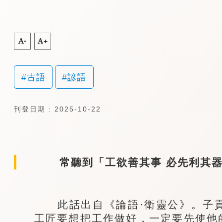
A-
A+
古語
諺語
刊登日期 : 2025-10-22
常聽到「工欲善其事 必先利其器
此話出自《論語·衛靈公》。子貢
工匠要想把工作做好，一定要先使他