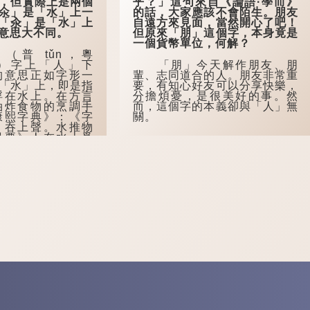
，但實際上是兩個
乎？」這句來自《論語·學而》
氽」是「水」上一
的話，大家應該不會陌生。朋友
「汆」是「水」上
自遠方來見面，當然開心了吧！
意思大不同。
但原來「朋」這個字，本身竟是
一個貨幣單位，何解？
普 tǔn，粵
））字上「人」下
「朋」今天解作朋友、朋
的意思正如字形一
輩、志同道合的人。朋友非常重
「水」上，即是指
要，有知心好友可以分享快樂，
浮在水上。在方言
分擔煩憂，是很美好的事。然
油炸食物的烹調手
而，這個字的本義卻與「人」無
康熙字典》：《字
關。
，吞上聲。水推物
撮要》人在水上爲
爲溺。
 cuān，粵