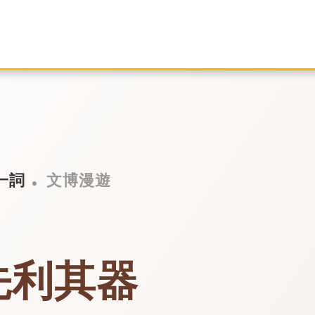
一詞
文博漫遊
先利其器