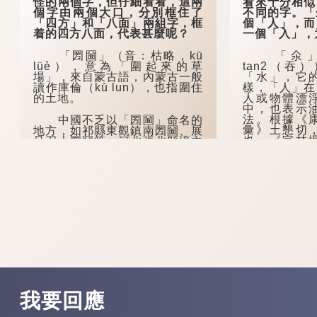
怪的兩個字，但仔細看看，這兩
看來十分相似
個字由兩個大口，分別框住了
不同的字。「
「四方」和「八面」兩組字，框
個「人」，而
着的四方八面，代表甚麼呢？
一個「入」，
「圐圙」（音：枯略，kū
「氽」（
lüè），意為「圍起來的草
tan2（吞
場」，來自蒙古語，內蒙古一般
「水」，它
讀作庫倫（kū lun），也指圍住
樣，「人」在
的土地。
人或物體漂
中，也表示
法。根據《
中國不乏以「圐圙」命名的
彙》土懇切
地方，如祁縣東觀鎮南圐圙、展
也；《字林
旦召大圐圙等；河北張北縣境內
氽，人在水下
也有一個地方叫「大圐圙」，現
多寫作「大囫圇」。
「汆」（普
cyun1（...
在河南安陽的方言中，「圐
圙」除了可以作名...
我要回應