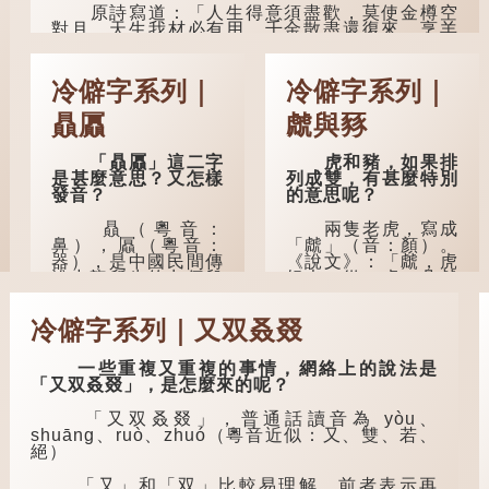
原詩寫道：「人生得意須盡歡，莫使金樽空
不明東西（如鬼魂）
對月。天生我材必有用，千金散盡還復來。烹羊
在後腦拍了一下，藏
宰牛且為樂，會須一飲三百杯。」意思是說：上
在腦中的秘密便脫口
天給了我才能，必然有用到的地方；即使千金散
而出。因此「鬼拍...
去，也終會重新得到。
冷僻字系列｜
冷僻字系列｜
李白作此詩時，大約是天寶十一年。當時他
贔屭
虤與豩
已被唐玄宗賜金放還約八年，這期間經常與朋友
遊山玩水，部分詩作顯露出懷才...
「贔屭」這二字
虎和豬，如果排
是甚麼意思？又怎樣
列成雙，有甚麼特別
發音？
的意思呢？
贔（粵音：
兩隻老虎，寫成
鼻），屭（粵音：
「虤」（音：顏）。
器），是中國民間傳
《說文》：「虤，虎
說中龍所生的九個兒
怒也。從二虎。凡虤
子之一，外形像
之屬皆從虤。」代表
龜。
老虎發怒的樣子。唐
冷僻字系列｜又双叒叕
人詩中亦有「求閑未
得閑，眾誚瞋虤虤」
據明代楊慎《升
之句，意思是眾人的
庵外集》記載，龍生
一些重複又重複的事情，網絡上的說法是
譏諷讓人怒目而視。
九子的次序排列為：
「又双叒叕」，是怎麼來的呢？
贔屭、螭吻、蒲牢、
狴犴、饕餮、蚣蝮、
「又双叒叕」，普通話讀音為 yòu、
睚眥、狻猊、椒圖
兩隻豬，則為
shuāng、ruò、zhuó（粵音近似：又、雙、若、
（此為其中一種說
「豩」（音：賓）。
絕）
法）。
甲骨文從二「豕」，
象豬相追逐的樣子。
「又」和「双」比較易理解，前者表示再