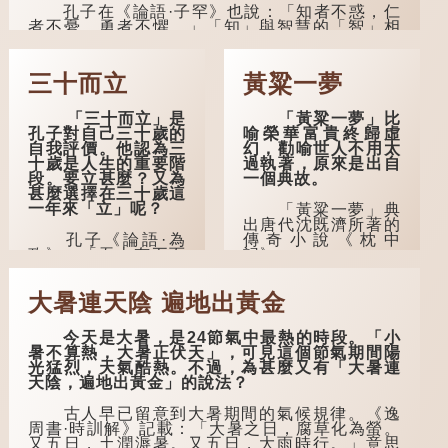
孔子在《論語·子罕》也說：「知者不惑，仁
者不憂，勇者不懼。」「知」與智慧的「智」相
通，四十歲的男人應已累積足夠智慧，不再對自
己的人生感到困惑、憂慮與恐懼。
三十而立
黃粱一夢
「三十而立」是
「黃粱一夢」比
孔子對自己三十歲的
喻榮華富貴終歸虛
自我評價。他認為三
幻，勸喻世人不用太
十歲是人生的重要階
過執著，原來是出自
段。要立甚麼？又為
一個典故。
甚麼選擇在三十歲這
一年來「立」呢？
「黃粱一夢」典
出唐代沈既濟所著的
孔子《論語·為
傳奇小說《枕中
政》：「吾十有五而
記》。
志於學，三十而立，
四十而不惑，五十而
典故是這樣的：
大暑連天陰 遍地出黃金
知天命，六十而耳
唐朝開元年間，有一
順，七十而從心所
個窮困潦倒的盧姓書
欲，不逾矩。」
生，在上京赴考的途
今天是大暑，是24節氣中最熱的時段。「小
中經過一間旅店休
暑不算熱，大暑正伏天」，可見這個節氣期間陽
在古代，男子一
息，碰巧遇到一位呂
光猛烈，天氣酷熱。不過，為甚麼又有「大暑連
般於二十歲進行冠
姓道士，兩人暢談甚
天陰，遍地出黃金」的說法？
禮，冠禮完成後便是
歡。
成人，但由於未達壯
古人早已留意到大暑期間的氣候規律。《逸
年，所以又稱「弱
言談間，盧姓書
周書·時訓解》記載：「大暑之日，腐草化為螢。
冠」。《禮記·曲
生感慨自己雖貴為讀
又五日，土潤溽暑。又五日，大雨時行。」意思