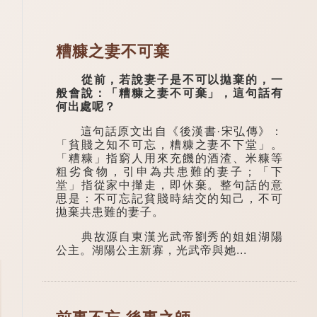
糟糠之妻不可棄
從前，若說妻子是不可以拋棄的，一
般會說：「糟糠之妻不可棄」，這句話有
何出處呢？
這句話原文出自《後漢書·宋弘傳》：
「貧賤之知不可忘，糟糠之妻不下堂」。
「糟糠」指窮人用來充饑的酒渣、米糠等
粗劣食物，引申為共患難的妻子；「下
堂」指從家中攆走，即休棄。整句話的意
思是：不可忘記貧賤時結交的知己，不可
拋棄共患難的妻子。
典故源自東漢光武帝劉秀的姐姐湖陽
公主。湖陽公主新寡，光武帝與她...