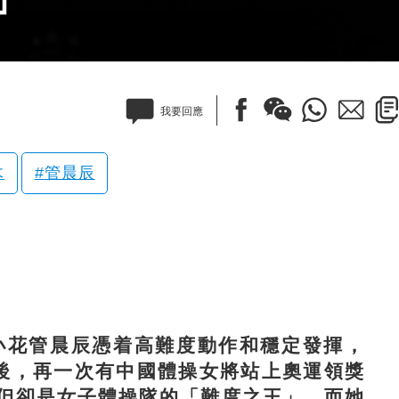
我要回應
木
管晨辰
花管晨辰憑着高難度動作和穩定發揮，
後，再一次有中國體操女將站上奧運領獎
但卻是女子體操隊的「難度之王」，而她