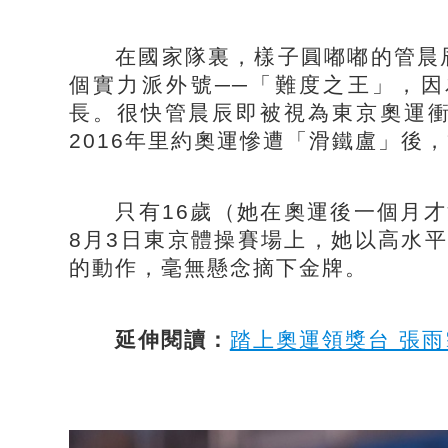
在國家隊裏，樣子圓嘟嘟的管晨辰
個實力派外號──「難度之王」，
長。很快管晨辰即被視為東京奧運
2016年里約奧運慘遭「滑鐵盧」後
只有16歲（她在奧運後一個月才滿
8月3日東京體操賽場上，她以高水平
的動作，毫無懸念摘下金牌。
延伸閱讀：
踏上奧運領獎台 張