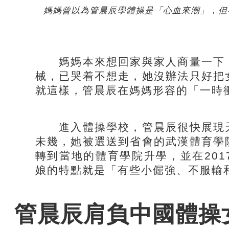
媽媽曾以為管晨辰學體操是「心血來潮」，但
媽媽本來想回家與家人商量一下，
械，已哭着不想走，她沒辦法只好把
就這樣，管晨辰在媽媽形容的「一時
進入體操學校，管晨辰很快展現天
未幾，她被選送到省會的武漢體育學
轉到當地的體育學院升學，並在20
娘的特點就是「有些小倔強、不服輸
管晨辰肩負中國體操