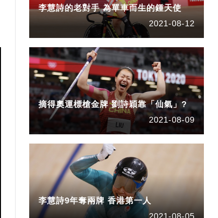
李慧詩的老對手 為單車而生的鍾天使
2021-08-12
摘得奧運標槍金牌 劉詩穎靠「仙氣」?
2021-08-09
李慧詩9年奪兩牌 香港第一人
2021-08-05