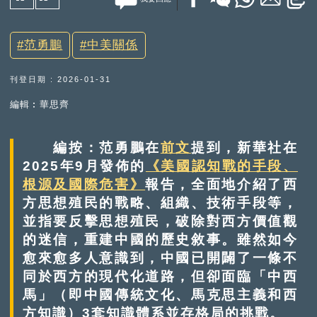
范勇鵬
中美關係
刊登日期 : 2026-01-31
編輯︰華思齊
編按：范勇鵬在
前文
提到，新華社在
2025年9月發佈的
《美國認知戰的手段、
根源及國際危害》
報告，全面地介紹了西
方思想殖民的戰略、組織、技術手段等，
並指要反擊思想殖民，破除對西方價值觀
的迷信，重建中國的歷史敘事。雖然如今
愈來愈多人意識到，中國已開闢了一條不
同於西方的現代化道路，但卻面臨「中西
馬」（即中國傳統文化、馬克思主義和西
方知識）3套知識體系並存格局的挑戰。