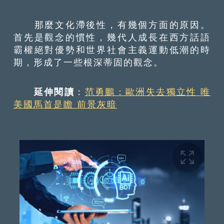
那麼文化滯後性，有幾個方面的原因。
首先是觀念的慣性，幾代人成長在西方話語
霸權絕對優勢和世界社會主義運動低潮的時
期，形成了一些根深蒂固的觀念。
延伸閱讀
：
范勇鵬：歐洲失去獨立性 唯
美國馬首是瞻 前景灰暗