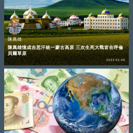
陳萬雄
陳萬雄憶成吉思汗統一蒙古高原 三次生死大戰皆在呼倫
貝爾草原
2023-01-06