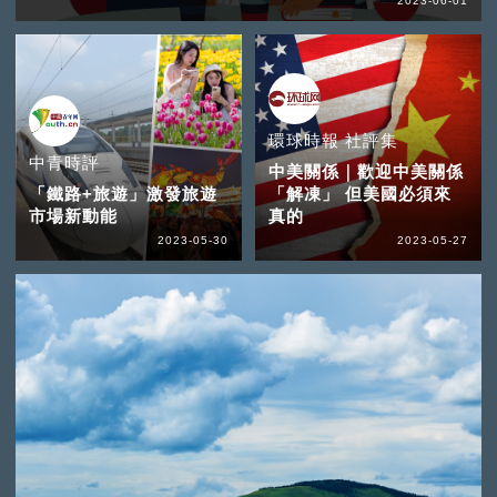
2023-06-01
環球時報 社評集
中青時評
中美關係｜歡迎中美關係
「鐵路+旅遊」激發旅遊
「解凍」 但美國必須來
市場新動能
真的
2023-05-30
2023-05-27