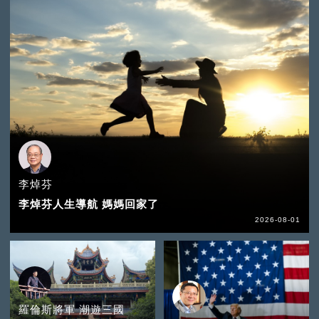
李焯芬
李焯芬人生導航 媽媽回家了
2026-08-01
羅倫斯將軍 潮遊三國