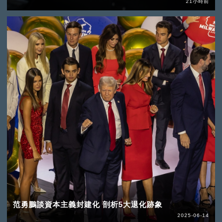
21小時前
范勇鵬談資本主義封建化 剖析5大退化跡象
2025-06-14