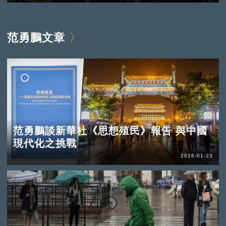
范勇鵬文章
范勇鵬談新華社《思想殖民》報告 與中國
現代化之挑戰
2026-01-23