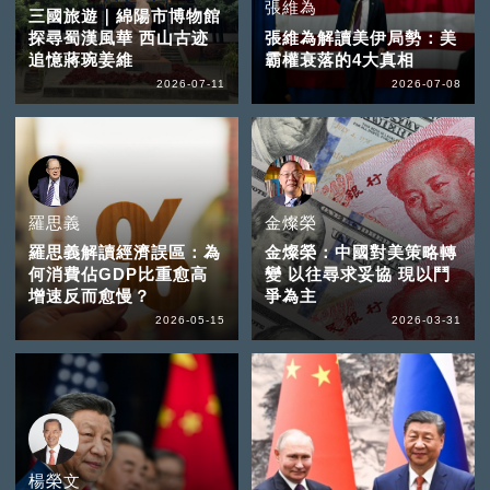
張維為
三國旅遊｜綿陽市博物館
探尋蜀漢風華 西山古迹
張維為解讀美伊局勢：美
追憶蔣琬姜維
霸權衰落的4大真相
2026-07-11
2026-07-08
羅思義
金燦榮
羅思義解讀經濟誤區：為
金燦榮：中國對美策略轉
何消費佔GDP比重愈高
變 以往尋求妥協 現以鬥
增速反而愈慢？
爭為主
2026-05-15
2026-03-31
楊榮文