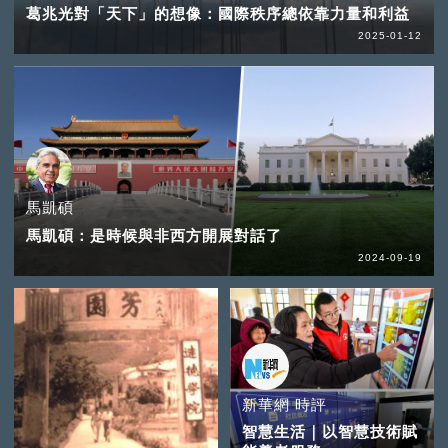
葛兆光對「天下」的想像：國際秩序總依靠力量和利益
2025-01-12
馬凱碩
馬凱碩：是時候與非西方開展對話了
2024-09-19
新華網 時評
智慧生活｜以智慧技術賦