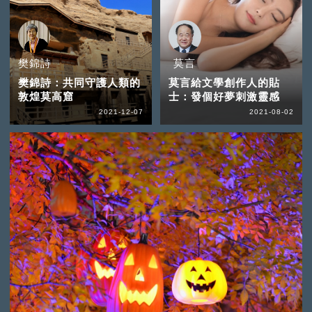
樊錦詩
莫言
樊錦詩：共同守護人類的
莫言給文學創作人的貼
敦煌莫高窟
士：發個好夢刺激靈感
2021-12-07
2021-08-02