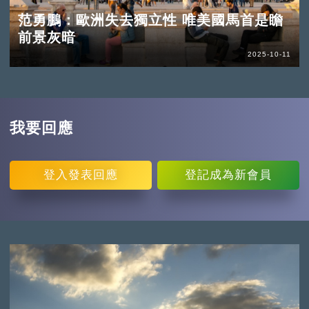
范勇鵬：歐洲失去獨立性 唯美國馬首是瞻
前景灰暗
2025-10-11
我要回應
登入
發表回應
登記
成為新會員