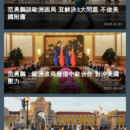
范勇鵬談歐洲困局 宜解決3大問題 不做美
國附庸
2025-11-01
范勇鵬：歐洲政商擬借中歐合作 對沖美國
壓力
2025-10-26