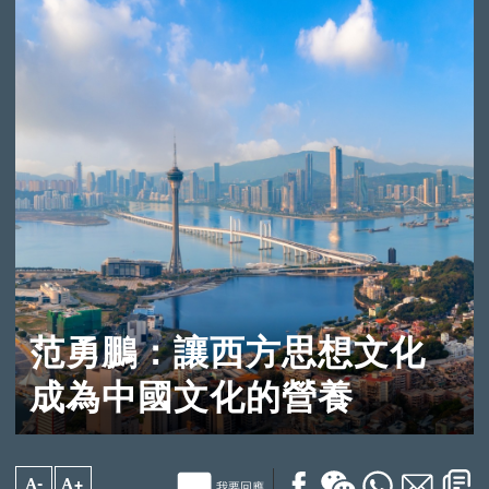
范勇鵬：讓西方思想文化
成為中國文化的營養
A-
A+
我要回應