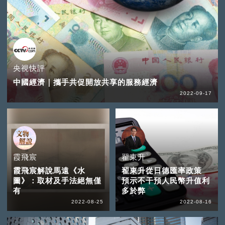
央視快評
中國經濟｜攜手共促開放共享的服務經濟
2022-09-17
霞飛宸
翟東升
霞飛宸解說馬遠《水
翟東升從日德匯率政策
圖》：取材及手法絕無僅
預示不干預人民幣升值利
有
多於弊
2022-08-25
2022-08-16