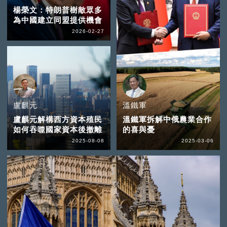
楊榮文：特朗普樹敵眾多
為中國建立同盟提供機會
2026-02-27
盧麒元
溫鐵軍
盧麒元解構西方資本殖民
溫鐵軍拆解中俄農業合作
如何吞噬國家資本後撤離
的喜與憂
2025-08-08
2025-03-06