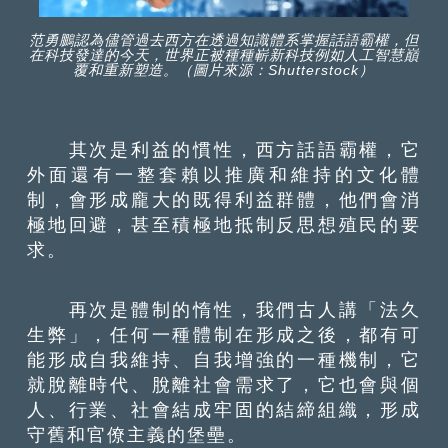
范勇鵬認為儘管過去西方在透過知識體系掌握話語霸權，但
在科技發達的今天，世界正被種種嶄新科技例如人工智慧巔
覆和重新塑造。（圖片來源：Shutterstock）
其次是利益的慣性，西方話語霸權，它
外面還有一整套賴以推廣和維持的文化體
制，會形成龐大的既得利益群體，他們會消
極地回避，甚至積極地抵制反思想殖民的要
求。
再次是體制的惰性，我們古人講「法久
生弊」，任何一種體制在形成之後，都有可
能形成自我維持、自我增強的一種機制，它
就脫離時代、脫離社會需求了，它也會與個
人、行業、社會結成牢固的結締組織，形成
守舊和官僚主義的堡壘。