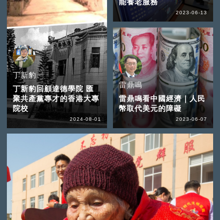
能養老服務
2023-06-13
丁新豹
雷鼎鳴
丁新豹回顧達德學院 匯
聚共產黨專才的香港大專
雷鼎鳴看中國經濟｜人民
院校
幣取代美元的障礙
2024-08-01
2023-06-07