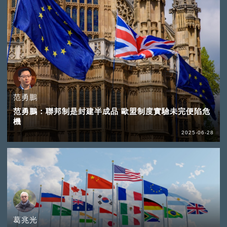
范勇鵬
范勇鵬：聯邦制是封建半成品 歐盟制度實驗未完便陷危
機
2025-06-28
葛兆光