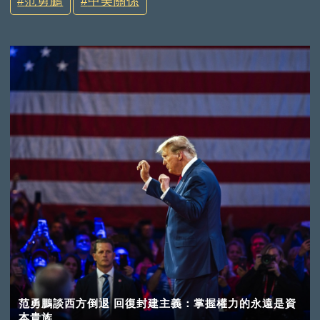
范勇鵬
中美關係
范勇鵬談西方倒退 回復封建主義：掌握權力的永遠是資
本貴族