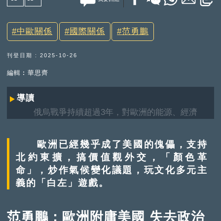
中歐關係
國際關係
范勇鵬
刊登日期 : 2025-10-26
編輯︰華思齊
導讀
俄烏戰爭持續超過3年，對歐洲的能源、經濟
及安全等問題造成沉重打擊；加上美國總統特朗普
發起的關稅戰，讓歐洲經濟雪上加霜，不得不重新
歐洲已經幾乎成了美國的傀儡，支持
思考與中國的關係。熟悉國際關係和歐洲研究的復
北約東擴，搞價值觀外交，「顏色革
旦大學中國研究院副院長范勇鵬將就此闡述他對事
命」，炒作氣候變化議題，玩文化多元主
件的看法。
義的「白左」遊戲。
范勇鵬：歐洲附庸美國 失去政治