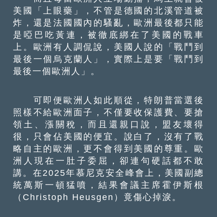
美國「上眼藥」，不管是德國的北溪管道被
炸，還是法國國內的騷亂，歐洲最後都只能
是啞巴吃黃連，被徹底綁在了美國的戰車
上。歐洲有人調侃說，美國人說的「戰鬥到
最後一個烏克蘭人」，實際上是要「戰鬥到
最後一個歐洲人」。
可即便歐洲人如此順從，特朗普當選後
照樣不給歐洲面子，不僅要收保護費、要搶
領土、漲關稅，而且還親口說，盟友壞得
很，只會佔美國的便宜。說白了，沒有了戰
略自主的歐洲，更不會得到美國的尊重。歐
洲人現在一肚子委屈，卻連句硬話都不敢
講。在2025年慕尼克安全峰會上，美國副總
統萬斯一頓猛噴，結果會議主席霍伊斯根
（Christoph Heusgen）竟傷心掉淚。