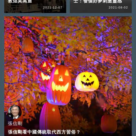
敦煌莫高窟
士：發個好夢刺激靈感
2021-12-07
2021-08-02
張信剛
張信剛看中國傳統取代西方習俗？