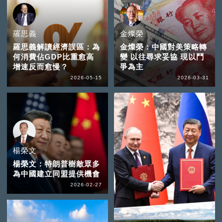
羅思義
金燦榮
羅思義解讀經濟誤區：為
金燦榮：中國對美策略轉
何消費佔GDP比重愈高
變 以往尋求妥協 現以鬥
增速反而愈慢？
爭為主
2026-05-15
2026-03-31
楊榮文
楊榮文：特朗普樹敵眾多
為中國建立同盟提供機會
2026-02-27