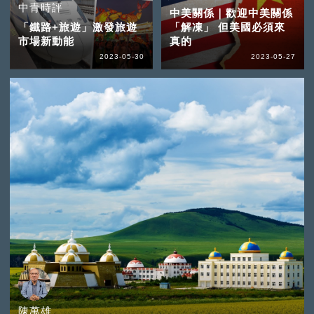
中青時評
中美關係｜歡迎中美關係
「鐵路+旅遊」激發旅遊
「解凍」 但美國必須來
市場新動能
真的
2023-05-30
2023-05-27
陳萬雄