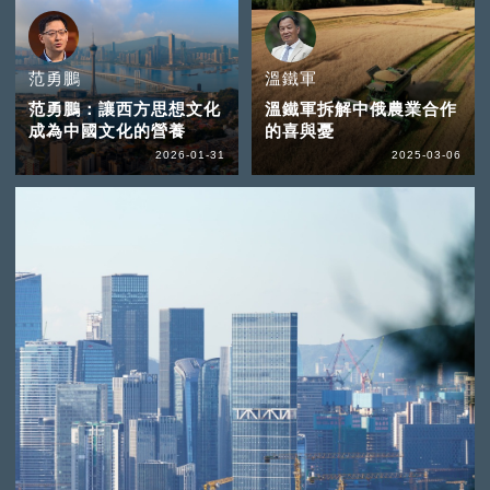
范勇鵬
溫鐵軍
范勇鵬：讓西方思想文化
溫鐵軍拆解中俄農業合作
成為中國文化的營養
的喜與憂
2026-01-31
2025-03-06