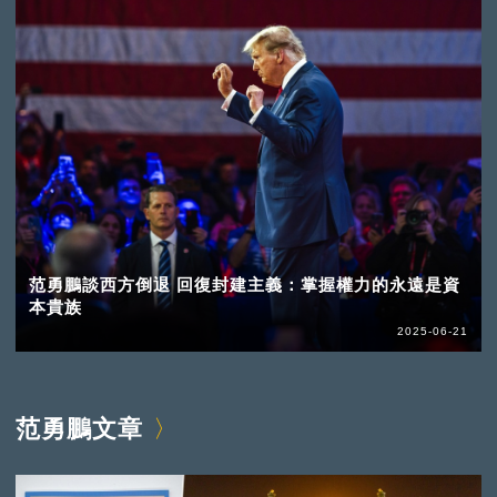
范勇鵬談西方倒退 回復封建主義：掌握權力的永遠是資
本貴族
2025-06-21
范勇鵬文章