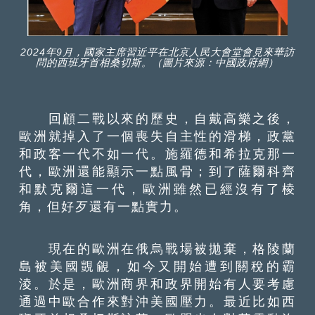
2024年9月，國家主席習近平在北京人民大會堂會見來華訪
問的西班牙首相桑切斯。（圖片來源：中國政府網）
回顧二戰以來的歷史，自戴高樂之後，
歐洲就掉入了一個喪失自主性的滑梯，政黨
和政客一代不如一代。施羅德和希拉克那一
代，歐洲還能顯示一點風骨；到了薩爾科齊
和默克爾這一代，歐洲雖然已經沒有了棱
角，但好歹還有一點實力。
現在的歐洲在俄烏戰場被拋棄，格陵蘭
島被美國覬覦，如今又開始遭到關稅的霸
淩。於是，歐洲商界和政界開始有人要考慮
通過中歐合作來對沖美國壓力。最近比如西