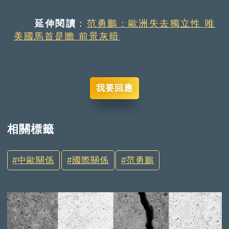
延伸閱讀
：
范勇鵬：歐洲失去獨立性 唯
美國馬首是瞻 前景灰暗
我要回應
相關標籤
中歐關係
國際關係
范勇鵬