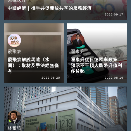
中國經濟｜攜手共促開放共享的服務經濟
2022-09-17
霞飛宸
翟東升
霞飛宸解說馬遠《水
翟東升從日德匯率政策
圖》：取材及手法絕無僅
預示不干預人民幣升值利
有
多於弊
2022-08-25
2022-08-16
林奮強