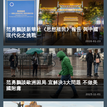
范勇鵬談新華社《思想殖民》報告 與中國
現代化之挑戰
2026-01-23
范勇鵬談歐洲困局 宜解決3大問題 不做美
國附庸
2025-11-01