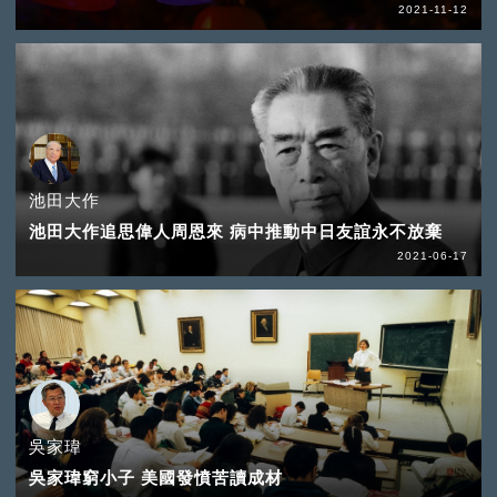
2021-11-12
池田大作
池田大作追思偉人周恩來 病中推動中日友誼永不放棄
2021-06-17
吳家瑋
吳家瑋窮小子 美國發憤苦讀成材