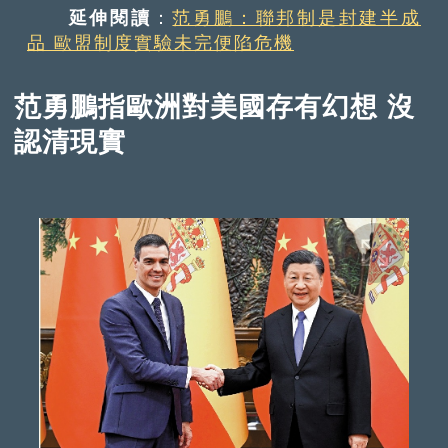
延伸閱讀
：
范勇鵬：聯邦制是封建半成
品 歐盟制度實驗未完便陷危機
范勇鵬指歐洲對美國存有幻想 沒
認清現實