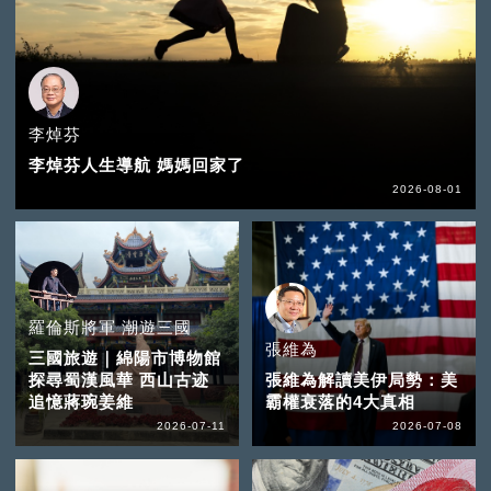
李焯芬
李焯芬人生導航 媽媽回家了
2026-08-01
羅倫斯將軍 潮遊三國
張維為
三國旅遊｜綿陽市博物館
探尋蜀漢風華 西山古迹
張維為解讀美伊局勢：美
追憶蔣琬姜維
霸權衰落的4大真相
2026-07-11
2026-07-08