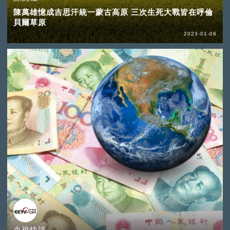
陳萬雄憶成吉思汗統一蒙古高原 三次生死大戰皆在呼倫
貝爾草原
2023-01-06
央視快評