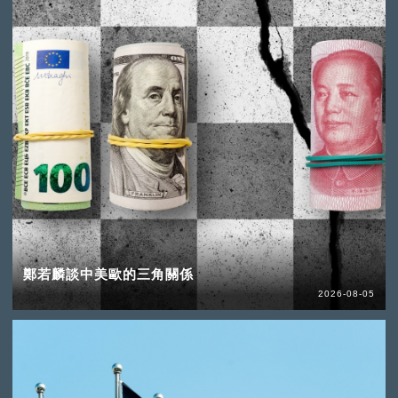
鄭若麟談中美歐的三角關係
2026-08-05