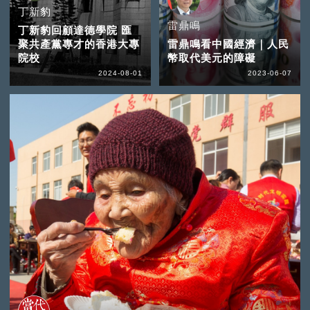
丁新豹
雷鼎鳴
丁新豹回顧達德學院 匯
聚共產黨專才的香港大專
雷鼎鳴看中國經濟｜人民
院校
幣取代美元的障礙
2024-08-01
2023-06-07