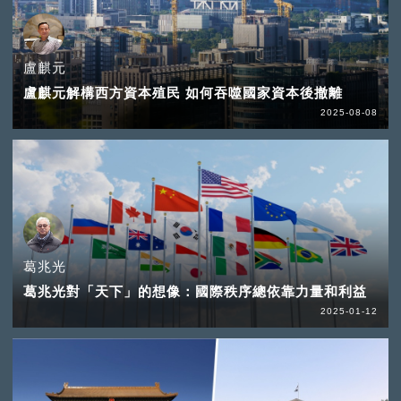
盧麒元
盧麒元解構西方資本殖民 如何吞噬國家資本後撤離
2025-08-08
葛兆光
葛兆光對「天下」的想像：國際秩序總依靠力量和利益
2025-01-12