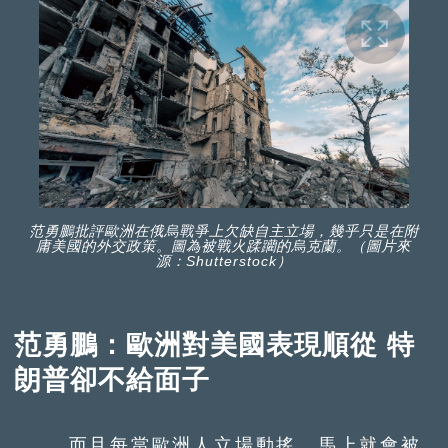
范勇鵬批評歐洲在俄烏戰爭上欠缺自主立場，幾乎只是在附
庸美國的外交政策。圖為被戰火蹂躪的烏克蘭。（圖片來
源：Shutterstock）
范勇鵬：歐洲對美國表現順從 特
朗普卻不給面子
而且每當歐洲人立場動搖，馬上就會被