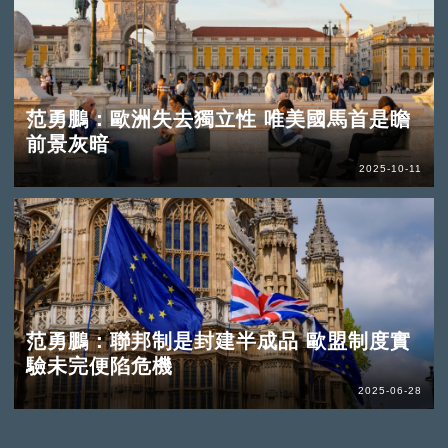
范勇鵬：歐洲失去獨立性 唯美國馬首是瞻
前景灰暗
2025-10-11
范勇鵬：聯邦制是封建半成品 歐盟制度實
驗未完便陷危機
2025-06-28