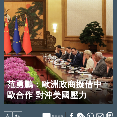
范勇鵬：歐洲政商擬借中
歐合作 對沖美國壓力
A-
A+
我要回應