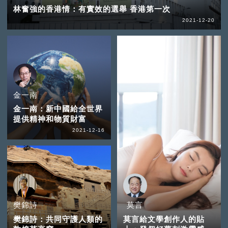
林奮強的香港情：有實效的選舉 香港第一次
2021-12-20
金一南
金一南：新中國給全世界
提供精神和物質財富
2021-12-16
樊錦詩
莫言
樊錦詩：共同守護人類的
莫言給文學創作人的貼