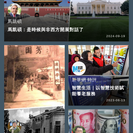
馬凱碩
馬凱碩：是時候與非西方開展對話了
2024-09-19
新華網 時評
智慧生活｜以智慧技術賦
能養老服務
2023-06-13