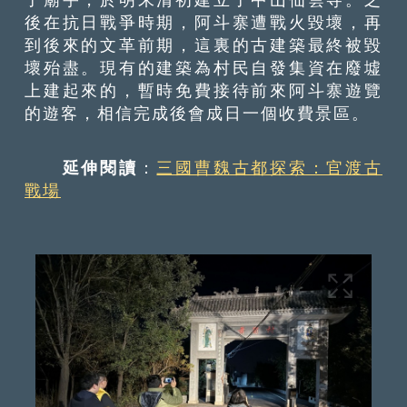
後在抗日戰爭時期，阿斗寨遭戰火毀壞，再
到後來的文革前期，這裏的古建築最終被毀
壞殆盡。現有的建築為村民自發集資在廢墟
上建起來的，暫時免費接待前來阿斗寨遊覽
的遊客，相信完成後會成日一個收費景區。
延伸閱讀
：
三國曹魏古都探索：官渡古
戰場