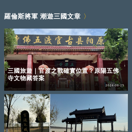
羅倫斯將軍 潮遊三國文章
三國旅遊｜官渡之戰確實位置？原陽五佛
寺文物藏答案
2024-08-25