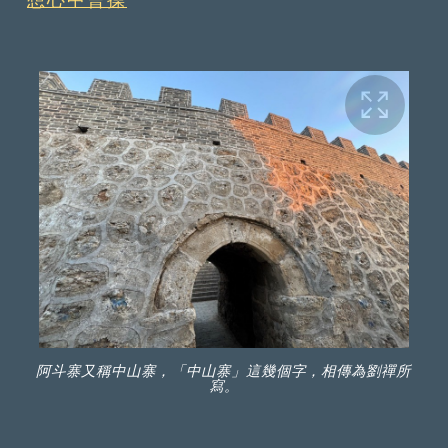
阿斗寨又稱中山寨，「中山寨」這幾個字，相傳為劉禪所
寫。