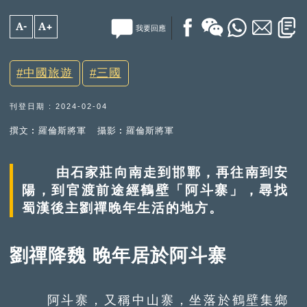
A-
A+
我要回應
中國旅遊
三國
刊登日期 : 2024-02-04
撰文︰羅倫斯將軍
攝影︰羅倫斯將軍
由石家莊向南走到邯鄲，再往南到安
陽，到官渡前途經鶴壁「阿斗寨」，尋找
蜀漢後主劉禪晚年生活的地方。
劉禪降魏 晚年居於阿斗寨
阿斗寨，又稱中山寨，坐落於鶴壁集鄉