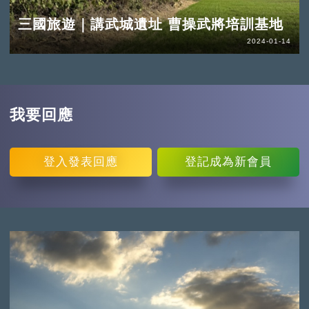
三國旅遊｜講武城遺址 曹操武將培訓基地
2024-01-14
我要回應
登入
發表回應
登記
成為新會員