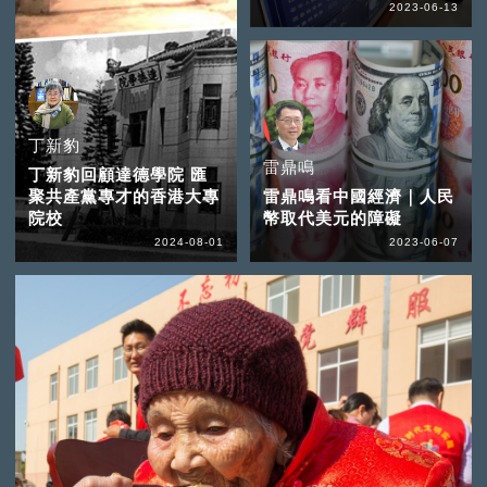
2023-06-13
丁新豹
雷鼎鳴
丁新豹回顧達德學院 匯
聚共產黨專才的香港大專
雷鼎鳴看中國經濟｜人民
院校
幣取代美元的障礙
2024-08-01
2023-06-07