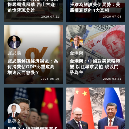
探尋蜀漢風華 西山古迹
張維為解讀美伊局勢：美
追憶蔣琬姜維
霸權衰落的4大真相
2026-07-11
2026-07-08
羅思義
金燦榮
羅思義解讀經濟誤區：為
金燦榮：中國對美策略轉
何消費佔GDP比重愈高
變 以往尋求妥協 現以鬥
增速反而愈慢？
爭為主
2026-05-15
2026-03-31
楊榮文
楊榮文：特朗普樹敵眾多