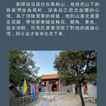
劉禪就這樣住在萬柏山，他就把山下的
路家灣改為蜀村，深表自己思念故國的心
情。為了消除晉軍的猜疑，他到山寨北邊選
定花園，帶領家眷隨從種花、餵鳥、養魚、
提水澆樹。司馬氏逐漸消除了對他的戒備心
理，阿斗這才有幸生存下來。