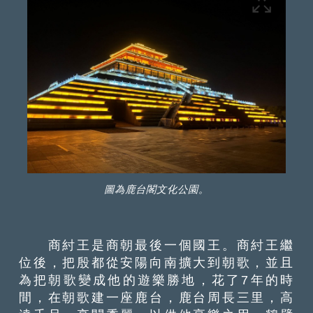
圖為鹿台閣文化公園。
商紂王是商朝最後一個國王。商紂王繼
位後，把殷都從安陽向南擴大到朝歌，並且
為把朝歌變成他的遊樂勝地，花了7年的時
間，在朝歌建一座鹿台，鹿台周長三里，高