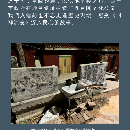
達千尺，亭閣秀麗，以供他享樂之用。鶴壁
市政府在鹿台遺址建造了鹿台閣文化公園，
我們入睡前也不忘走進歷史現場，感受《封
神演義》深入民心的故事。