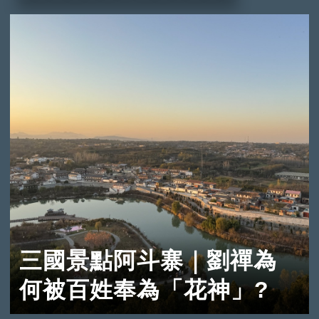
三國景點阿斗寨｜劉禪為
何被百姓奉為「花神」?