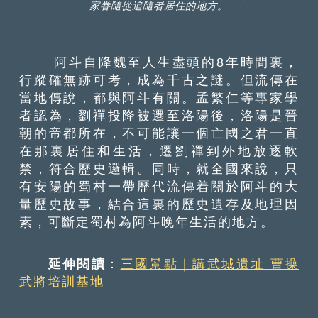
家眷隨從追隨者居住的地方。
阿斗自降魏至人生盡頭的8年時間裏，
行蹤確無跡可考，成為千古之謎。但流傳在
當地傳說，都與阿斗有關。孟繁仁等專家學
者認為，劉禪投降被遷至洛陽後，洛陽是晉
朝的帝都所在，不可能讓一個亡國之君一直
在那裏居住和生活，遷劉禪到外地放逐軟
禁，符合歷史邏輯。同時，就全國來說，只
有安陽的蜀村一帶歷代流傳着關於阿斗的大
量歷史故事，結合這裏的歷史遺存及地理因
素，可斷定蜀村為阿斗晚年生活的地方。
延伸閱讀
：
三國景點｜講武城遺址 曹操
武將培訓基地