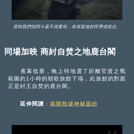
當時我們找阿斗墓不得要領，幸得當地村民帶傾前往。
同場加映 商紂自焚之地鹿台閣
夜幕低垂，晚上特地選了距離官渡之戰
範圍約1小時的朝歌旅館下塌，此旅館的對面
正是紂王自焚的鹿台閣。
延伸閱讀
：
揭開殷墟神秘面紗