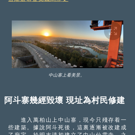
中山寨上看美景。
阿斗寨幾經毀壞 現址為村民修建
進入萬柏山上中山寨，現今只殘存着一
些建築。據說阿斗死後，這裏逐漸被改建成
了廟宇，於明末清初建立了中山仙雲寺。之