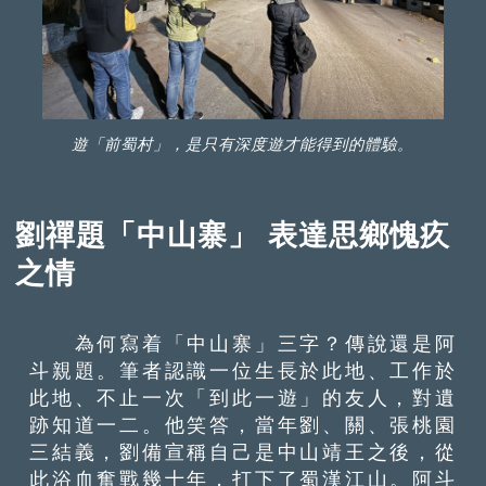
遊「前蜀村」，是只有深度遊才能得到的體驗。
劉禪題「中山寨」 表達思鄉愧疚
之情
為何寫着「中山寨」三字？傳說還是阿
斗親題。筆者認識一位生長於此地、工作於
此地、不止一次「到此一遊」的友人，對遺
跡知道一二。他笑答，當年劉、關、張桃園
三結義，劉備宣稱自己是中山靖王之後，從
此浴血奮戰幾十年，打下了蜀漢江山。阿斗