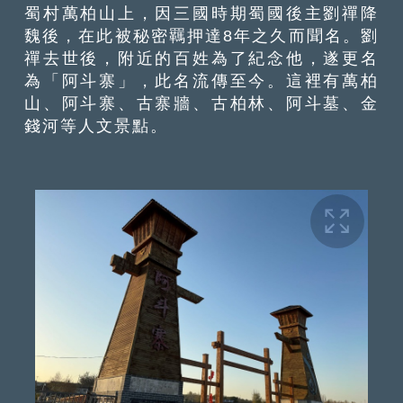
蜀村萬柏山上，因三國時期蜀國後主劉禪降
魏後，在此被秘密羈押達8年之久而聞名。劉
禪去世後，附近的百姓為了紀念他，遂更名
為「阿斗寨」，此名流傳至今。這裡有萬柏
山、阿斗寨、古寨牆、古柏林、阿斗墓、金
錢河等人文景點。