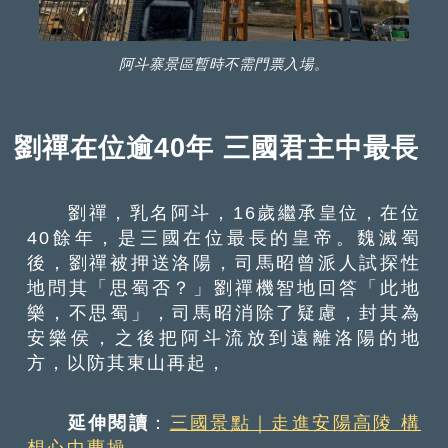
阿斗寨景區暫時不需門票入場。
劉禪在位逾40年 三國君主中最長
劉禪，乳名阿斗，16歲繼承皇位，在位
40餘年，是三國在位最長的皇帝。魏滅蜀
後，劉禪被押送洛陽，司馬昭曾派人試探性
地問其「思蜀否？」劉禪機智地回答「此地
樂，不思蜀」，司馬昭消除了疑慮，封其為
安樂侯，之後把阿斗流放到遠離洛陽的地
方，以防其東山再起，
延伸閱讀
：
三國景點｜走進安陽高陵 構
想心中曹操