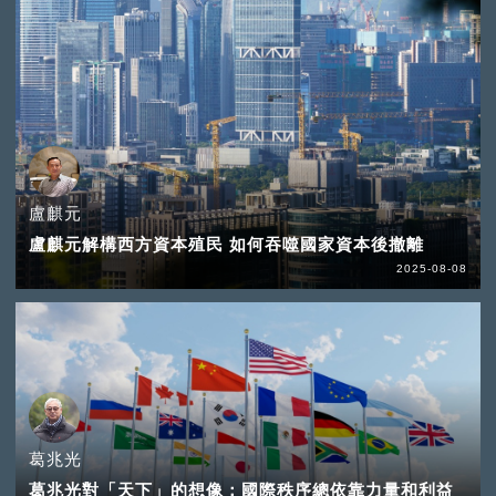
盧麒元
盧麒元解構西方資本殖民 如何吞噬國家資本後撤離
2025-08-08
葛兆光
葛兆光對「天下」的想像：國際秩序總依靠力量和利益