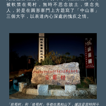
被軟禁在蜀村，無時不思念故土，懷念先
人，於是在圓形寨門上方題寫了「中山寨」
三個大字，以表達內心深處的愧疚之情。
「前蜀村」和「後蜀村」等都在萬柏山下，據說是當時阿斗