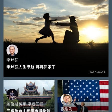
李焯芬
李焯芬人生導航 媽媽回家了
2026-08-01
羅倫斯將軍 潮遊三國
張維為
三國旅遊｜綿陽市博物館