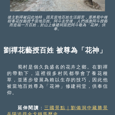
後主劉禪被囚此地時，因見當地百姓生活困苦，逐將蜀中種
樹養花技藝授予當地百姓。阿斗去世後，人們感激阿斗授藝
而造福一方百姓，於山上修建祠當把阿斗敬為「花神」供
奉。
劉禪花藝授百姓 被尊為「花神」
蜀村是個久負盛名的花卉之鄉。在劉禪
的帶動下，這裡很多村民都學會了養花種
草，並逐步發展為賴以生存的技巧，因此他
被當地百姓尊為「花神」修建祠堂，供奉信
仰。
延伸閱讀
：
三國景點｜劉備洞中藏勝景
岳陽追尋金戈鐵馬歷史