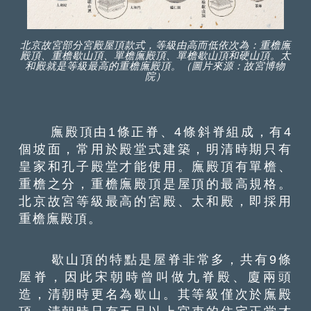
北京故宮部分宮殿屋頂款式，等級由高而低依次為：重檐廡
殿頂、重檐歇山頂、單檐廡殿頂、單檐歇山頂和硬山頂。太
和殿就是等級最高的重檐廡殿頂。（圖片來源：故宮博物
院）
廡殿頂由1條正脊、4條斜脊組成，有4
個坡面，常用於殿堂式建築，明清時期只有
皇家和孔子殿堂才能使用。廡殿頂有單檐、
重檐之分，重檐廡殿頂是屋頂的最高規格。
北京故宮等級最高的宮殿、太和殿，即採用
重檐廡殿頂。
歇山頂的特點是屋脊非常多，共有9條
屋脊，因此宋朝時曾叫做九脊殿、廈兩頭
造，清朝時更名為歇山。其等級僅次於廡殿