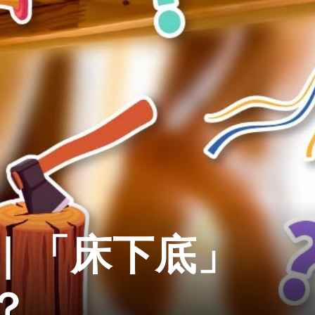
｜「床下底」
？