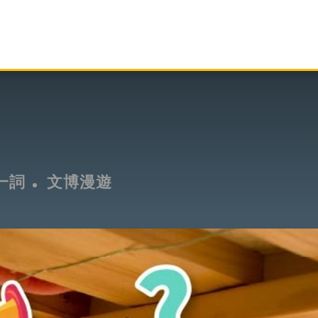
一詞
文博漫遊