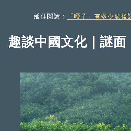
延伸閱讀：
「啞子」有多少歇後
趣談中國文化｜謎面