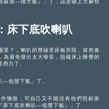
破柴—撞大板』」了，該是碰上大麻煩
：床下底吹喇叭
景？，喇叭的聲線受床板所阻，當然奏
，為避免發出太大噪音，阻礙床上睡覺的
要用力了。
—低聲下氣」了。
作懶散，可自己又不能沒有他們照顧家
『床下底吹喇叭—低聲下氣』」了