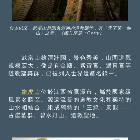
自古以來，武當山是聞名遐邇的道教勝地，有「天下第一仙
山」之譽。（圖片來源：Getty）
武當山雄渾壯闊，景色秀美，山間道觀
規模宏大，像是有金殿、紫霄宮、遇真宮等
道教建築群，已被列入世界遺產名錄中。
龍虎山
位於江西省鷹潭市，屬於國家級
風景名勝區。源遠流長的道教文化和獨特的
山水相結合，組成獨特的「三絕」景觀——
古崖墓群、碧水丹山、道教聖地。