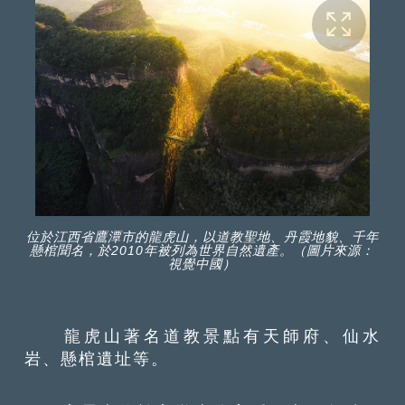
位於江西省鷹潭市的龍虎山，以道教聖地、丹霞地貌、千年
懸棺聞名，於2010年被列為世界自然遺產。（圖片來源：
視覺中國）
龍虎山著名道教景點有天師府、仙水
岩、懸棺遺址等。