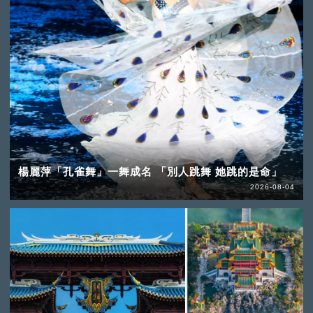
楊麗萍「孔雀舞」一舞成名 「別人跳舞 她跳的是命」
2026-08-04