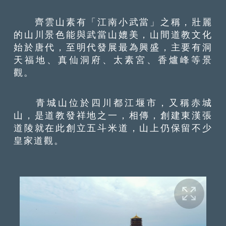
齊雲山素有「江南小武當」之稱，壯麗
的山川景色能與武當山媲美，山間道教文化
始於唐代，至明代發展最為興盛，主要有洞
天福地、真仙洞府、太素宮、香爐峰等景
觀。
青城山位於四川都江堰市，又稱赤城
山，是道教發祥地之一，相傳，創建東漢張
道陵就在此創立五斗米道，山上仍保留不少
皇家道觀。