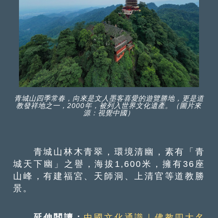
青城山四季常春，向來是文人墨客喜愛的遊覽勝地，更是道
教發祥地之一，2000年，被列入世界文化遺產。（圖片來
源：視覺中國）
青城山林木青翠，環境清幽，素有「青
城天下幽」之譽，海拔1,600米，擁有36座
山峰，有建福宮、天師洞、上清官等道教勝
景。
延伸閲讀：
中國文化通識｜佛教四大名