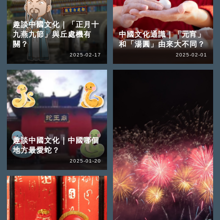
趣談中國文化｜「正月十
九燕九節」與丘處機有
中國文化通識｜「元宵」
關？
和「湯圓」由來大不同？
2025-02-17
2025-02-01
趣談中國文化｜中國哪個
地方最愛蛇？
2025-01-20