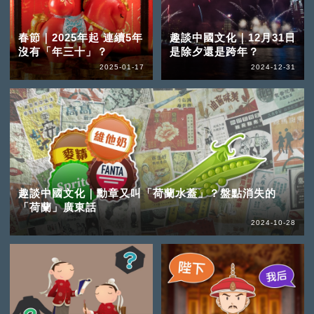
春節｜2025年起 連續5年
趣談中國文化｜12月31日
沒有「年三十」？
是除夕還是跨年？
2025-01-17
2024-12-31
趣談中國文化｜勳章又叫「荷蘭水蓋」？盤點消失的
「荷蘭」廣東話
2024-10-28