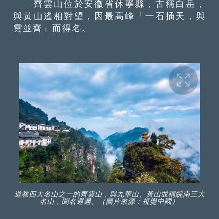
齊雲山位於安徽省休寧縣，古稱白岳，
與黃山遙相對望，因最高峰「一石插天，與
雲並齊」而得名。
道教四大名山之一的齊雲山，與九華山、黃山並稱皖南三大
名山，聞名遐邇。（圖片來源：視覺中國）