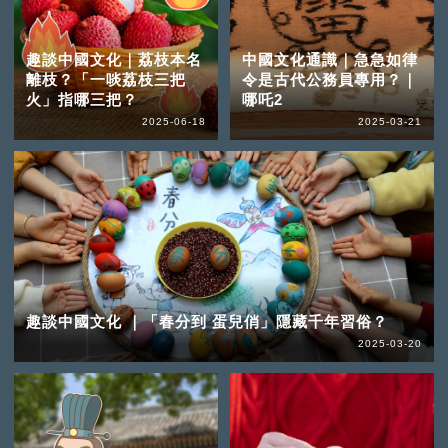
趣談中國文化｜荔枝本名
中國文化通識｜急急如律
離枝？「一啖荔枝三把
令是古代公務員專用？｜
火」指哪三把？
哪吒2
2025-06-18
2025-03-21
趣談中國文化 ｜「春分到 蛋兒俏」隱藏千年習俗？
2025-03-20