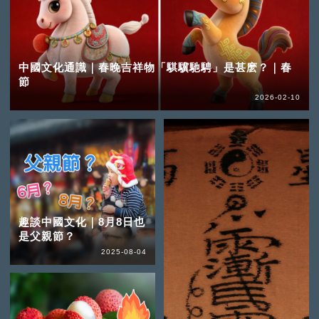
中國文化通識｜春晚吉祥物「騏驥馳騁」是甚麽？｜春
節
2026-02-10
趣談中國文化｜8月8日也
是父親節？
2025-08-04