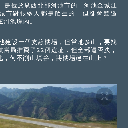
是位於廣西北部河池市的「河池金城江
這城市對很多人都是陌生的，但卻會聽過
在河池境內。
池建設一個支線機場，但當地多山，要找
航當局推薦了22個選址，但全部遭否決，
地，何不削山填谷，將機場建在山上？