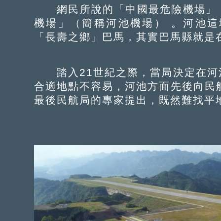
網民所說的「中國最危險機場」，
機場」（簡稱河池機場） 。河池
「長壽之鄉」巴馬，其實巴馬縣就是
踏入21世紀之際，當局決定在河
合適地點不容易，河池方面先後向民
最後民航局的專家提出，既然難找平