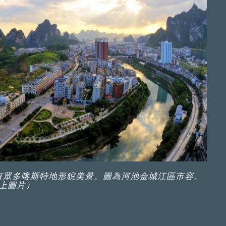
有眾多喀斯特地形貎美景。圖為河池金城江區市容。
上圖片）