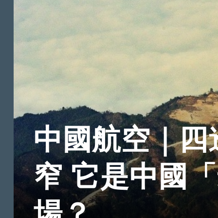
中國航空｜四
窄 它是中國
場？