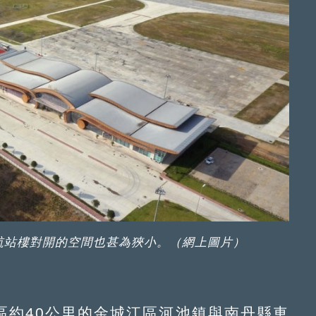
航站樓對開的空間也甚為狹小。（網上圖片）
約40公里的金城江區河池鎮與南丹縣車