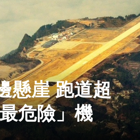
邊懸崖 跑道超
「最危險」機