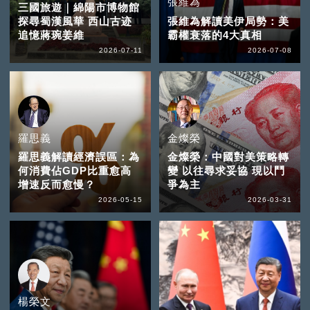
張維為
三國旅遊｜綿陽市博物館
探尋蜀漢風華 西山古迹
張維為解讀美伊局勢：美
追憶蔣琬姜維
霸權衰落的4大真相
2026-07-11
2026-07-08
羅思義
金燦榮
羅思義解讀經濟誤區：為
金燦榮：中國對美策略轉
何消費佔GDP比重愈高
變 以往尋求妥協 現以鬥
增速反而愈慢？
爭為主
2026-05-15
2026-03-31
楊榮文