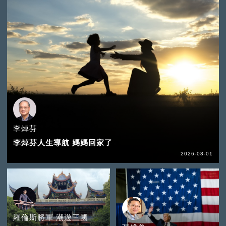
李焯芬
李焯芬人生導航 媽媽回家了
2026-08-01
羅倫斯將軍 潮遊三國