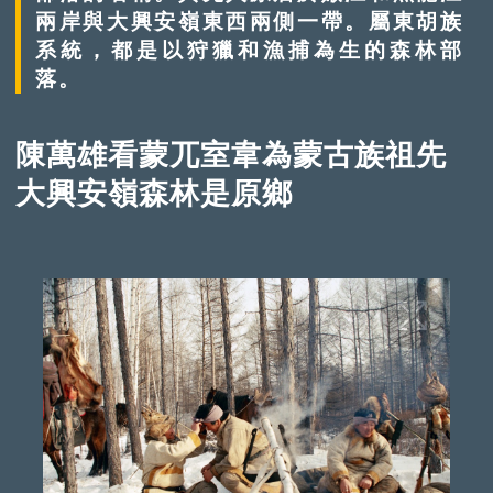
兩岸與大興安嶺東西兩側一帶。屬東胡族
系統，都是以狩獵和漁捕為生的森林部
落。
陳萬雄看蒙兀室韋為蒙古族祖先
大興安嶺森林是原鄉