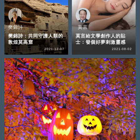
樊錦詩
莫言
樊錦詩：共同守護人類的
莫言給文學創作人的貼
敦煌莫高窟
士：發個好夢刺激靈感
2021-12-07
2021-08-02