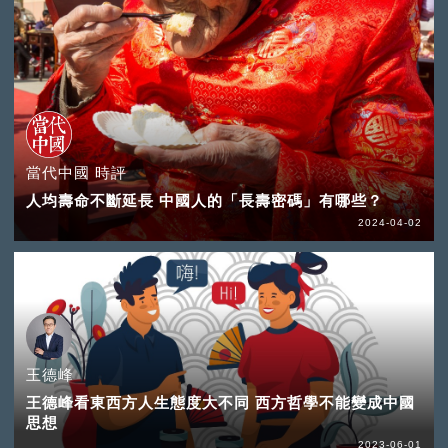
當代中國 時評
人均壽命不斷延長 中國人的「長壽密碼」有哪些？
2024-04-02
王德峰
王德峰看東西方人生態度大不同 西方哲學不能變成中國
思想
2023-06-01