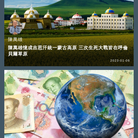
陳萬雄
陳萬雄憶成吉思汗統一蒙古高原 三次生死大戰皆在呼倫
貝爾草原
2023-01-06