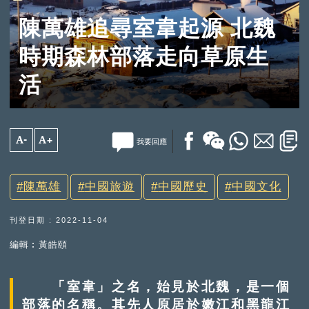
陳萬雄追尋室韋起源 北魏
時期森林部落走向草原生
活
A-
A+
我要回應
陳萬雄
中國旅遊
中國歷史
中國文化
刊登日期 : 2022-11-04
編輯︰黃皓頤
「室韋」之名，始見於北魏，是一個
部落的名稱。其先人原居於嫩江和黑龍江