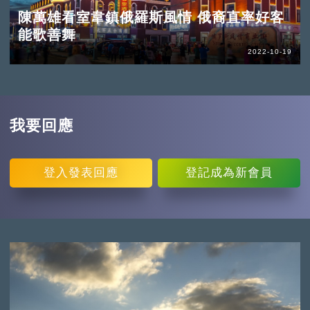
陳萬雄看室韋鎮俄羅斯風情 俄裔直率好客
能歌善舞
2022-10-19
我要回應
登入
發表回應
登記
成為新會員