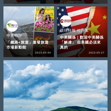
環球時報 社評集
中青時評
中美關係｜歡迎中美關係
「鐵路+旅遊」激發旅遊
「解凍」 但美國必須來
市場新動能
真的
2023-05-30
2023-05-27