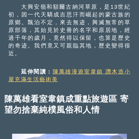
大興安嶺和額爾古納河草原，是13世紀
初，因一代天驕成吉思汗而崛起的蒙古族的
原鄉。飄泊不定，來去無迹，興滅無常的草
原部落，其始見於史冊的名字和原居地，經
過千年的歲月，竟然得以保留，也算是歷史
的奇迹。我們竟又可親臨其地，歷史變得很
近。
延伸閱讀：
陳萬雄漫遊室韋鎮 讚木造小
屋充滿生活藝術美
陳萬雄看室韋鎮成重點旅遊區 寄
望勿捨棄純樸風俗和人情