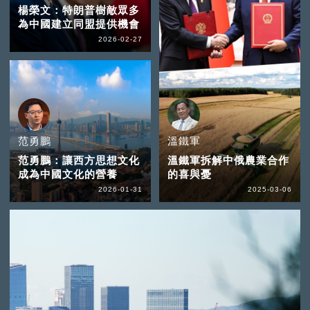
楊榮文：特朗普樹敵眾多
為中國建立同盟提供機會
2026-02-27
范勇鵬
溫鐵軍
范勇鵬：讓西方思想文化
溫鐵軍拆解中俄農業合作
成為中國文化的營養
的喜與憂
2026-01-31
2025-03-06