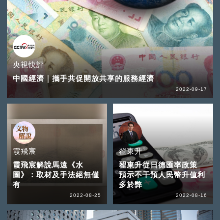
央視快評
中國經濟｜攜手共促開放共享的服務經濟
2022-09-17
霞飛宸
翟東升
霞飛宸解說馬遠《水
翟東升從日德匯率政策
圖》：取材及手法絕無僅
預示不干預人民幣升值利
有
多於弊
2022-08-25
2022-08-16