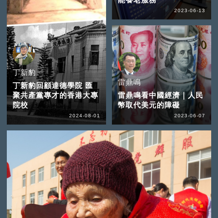
2023-06-13
丁新豹
雷鼎鳴
丁新豹回顧達德學院 匯
聚共產黨專才的香港大專
雷鼎鳴看中國經濟｜人民
院校
幣取代美元的障礙
2024-08-01
2023-06-07