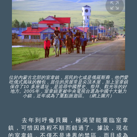
位於內蒙古北部的室韋鎮，居民約七成是俄羅斯裔，他們愛
吃俄式風味的麵包，居住的房屋常是尖頂木屋，加上室韋鎮
保存了10 多座遺址，是追尋中國歷史、祭拜、觀光等的好
地方。2005年，室韋鎮更被中央電視台選為中國十大魅力
小鎮，近年成為了重點旅遊區。（網上圖片）
去年到呼倫貝爾，極渴望能重臨室韋
鎮，可惜因路程不順而錯過了。據說，現在
的室韋鎮，不僅不是邊界的禁區，而且成為