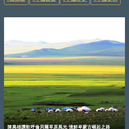
陳萬雄讚歎呼倫貝爾草原風光 憶鮮卑蒙古崛起之路