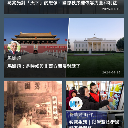
葛兆光對「天下」的想像：國際秩序總依靠力量和利益
2025-01-12
馬凱碩
馬凱碩：是時候與非西方開展對話了
2024-09-19
新華網 時評
智慧生活｜以智慧技術賦
能養老服務