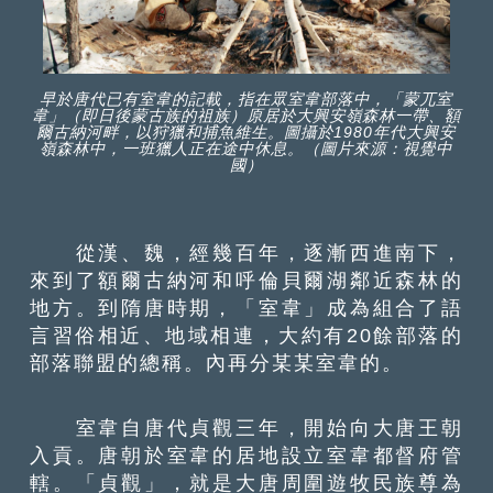
早於唐代已有室韋的記載，指在眾室韋部落中，「蒙兀室
韋」（即日後蒙古族的祖族）原居於大興安嶺森林一帶、額
爾古納河畔，以狩獵和捕魚維生。圖攝於1980年代大興安
嶺森林中，一班獵人正在途中休息。（圖片來源：視覺中
國）
從漢、魏，經幾百年，逐漸西進南下，
來到了額爾古納河和呼倫貝爾湖鄰近森林的
地方。到隋唐時期，「室韋」成為組合了語
言習俗相近、地域相連，大約有20餘部落的
部落聯盟的總稱。內再分某某室韋的。
室韋自唐代貞觀三年，開始向大唐王朝
入貢。唐朝於室韋的居地設立室韋都督府管
轄。「貞觀」，就是大唐周圍遊牧民族尊為