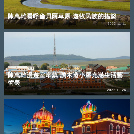
陳萬雄看呼倫貝爾草原 遊牧民族的搖籃
2022-11-11
陳萬雄漫遊室韋鎮 讚木造小屋充滿生活藝
術美
2022-10-26