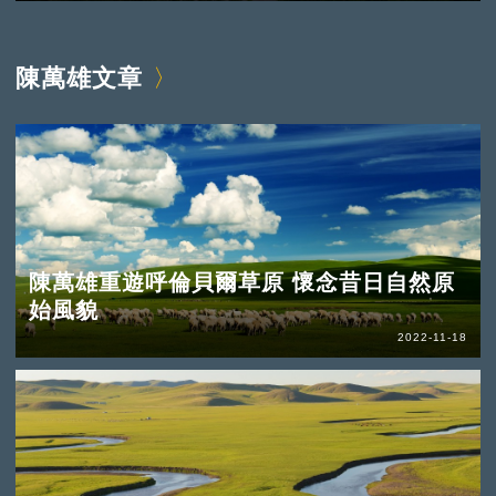
陳萬雄文章
陳萬雄重遊呼倫貝爾草原 懷念昔日自然原
始風貌
2022-11-18