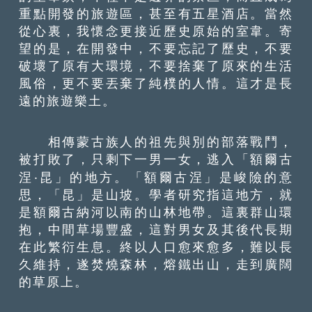
重點開發的旅遊區，甚至有五星酒店。當然
從心裏，我懷念更接近歷史原始的室韋。寄
望的是，在開發中，不要忘記了歷史，不要
破壞了原有大環境，不要捨棄了原來的生活
風俗，更不要丟棄了純樸的人情。這才是長
遠的旅遊樂土。
相傳蒙古族人的祖先與別的部落戰鬥，
被打敗了，只剩下一男一女，逃入「額爾古
涅‧昆」的地方。「額爾古涅」是峻險的意
思，「昆」是山坡。學者研究指這地方，就
是額爾古納河以南的山林地帶。這裏群山環
抱，中間草場豐盛，這對男女及其後代長期
在此繁衍生息。終以人口愈來愈多，難以長
久維持，遂焚燒森林，熔鐵出山，走到廣闊
的草原上。