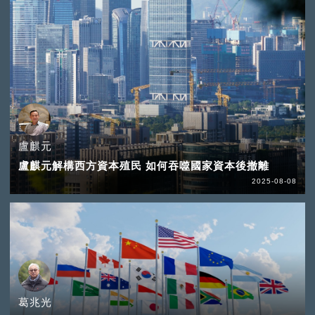
盧麒元
盧麒元解構西方資本殖民 如何吞噬國家資本後撤離
2025-08-08
葛兆光