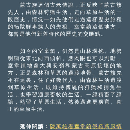
蒙古族這個古老傳說，正反映了蒙古族
先人，由森林狩獵生活，走向草原生活的一
段歷史，情況一如先他們走過這樣歷史旅程
的拓跋鮮卑族人的先祖。室韋鎮這個地方，
都曾是他們新舊時代的歷史的交匯點。
如今的室韋鎮，仍然是山林環抱。地勢
明顯從東北向西傾斜。憑肉眼也可以判斷，
室韋鎮地處大興安嶺和蒙古高原接壤的地
方，正是森林和草原的過渡地帶。蒙古族先
祖在這裏，住了好幾代人。由森林生活過渡
到草原生活，既維持傳統的狩獵和捕魚生
活，也學習適應畜牧的生活。一經積畜了經
驗，熟習了草原生活，然後邁進更廣寬、真
正的草原生活。
延伸閱讀：
陳萬雄看室韋鎮俄羅斯風情