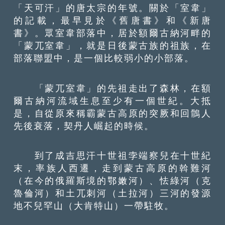
「天可汗」的唐太宗的年號。關於「室韋」
的記載，最早見於《舊唐書》和《新唐
書》。眾室韋部落中，居於額爾古納河畔的
「蒙兀室韋」，就是日後蒙古族的祖族，在
部落聯盟中，是一個比較弱小的小部落。
「蒙兀室韋」的先祖走出了森林，在額
爾古納河流域生息至少有一個世紀。大抵
是，自從原來稱霸蒙古高原的突厥和回鶻人
先後衰落，契丹人崛起的時候。
到了成吉思汗十世祖孛端察兒在十世紀
末，率族人西遷，走到蒙古高原的斡難河
（在今的俄羅斯境的鄂嫩河）、怯綠河（克
魯倫河）和土兀刺河（土拉河）三河的發源
地不兒罕山（大肯特山）一帶駐牧。