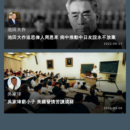
池田大作
池田大作追思偉人周恩來 病中推動中日友誼永不放棄
2021-06-17
吳家瑋
吳家瑋窮小子 美國發憤苦讀成材
2021-03-08