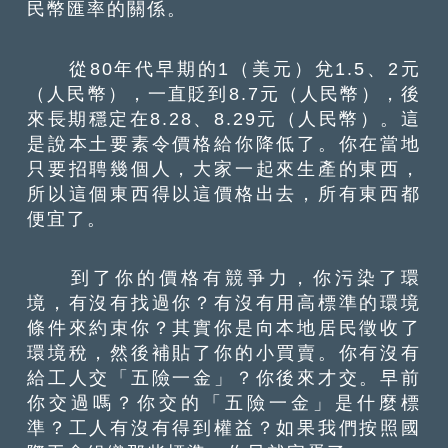
民幣匯率的關係。
從80年代早期的1（美元）兌1.5、2元
（人民幣），一直貶到8.7元（人民幣），後
來長期穩定在8.28、8.29元（人民幣）。這
是說本土要素令價格給你降低了。你在當地
只要招聘幾個人，大家一起來生產的東西，
所以這個東西得以這價格出去，所有東西都
便宜了。
到了你的價格有競爭力，你污染了環
境，有沒有找過你？有沒有用高標準的環境
條件來約束你？其實你是向本地居民徵收了
環境稅，然後補貼了你的小買賣。你有沒有
給工人交「五險一金」？你後來才交。早前
你交過嗎？你交的「五險一金」是什麼標
準？工人有沒有得到權益？如果我們按照國