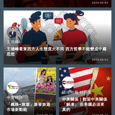
2024-04-02
王德峰
王德峰看東西方人生態度大不同 西方哲學不能變成中國
思想
2023-06-01
環球時報 社評集
中青時評
中美關係｜歡迎中美關係
「鐵路+旅遊」激發旅遊
「解凍」 但美國必須來
市場新動能
真的