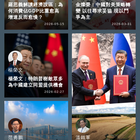
羅思義解讀經濟誤區：為
金燦榮：中國對美策略轉
何消費佔GDP比重愈高
變 以往尋求妥協 現以鬥
增速反而愈慢？
爭為主
2026-05-15
2026-03-31
楊榮文
楊榮文：特朗普樹敵眾多
為中國建立同盟提供機會
2026-02-27
范勇鵬
溫鐵軍