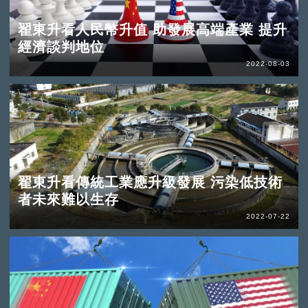
翟東升看人民幣升值 助發展高端產業 提升
經濟談判地位
2022-08-03
翟東升看傳統工業應升級發展 污染低技術
者未來難以生存
2022-07-22