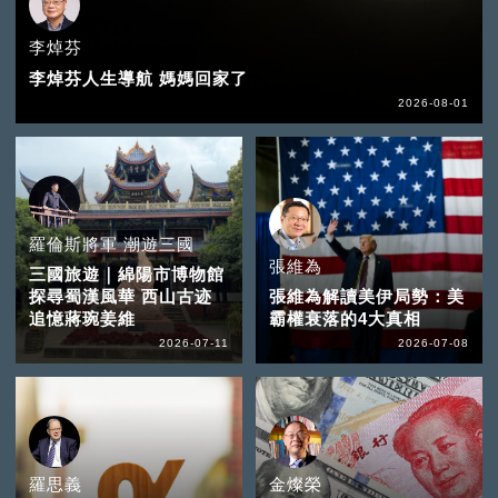
李焯芬
李焯芬人生導航 媽媽回家了
2026-08-01
羅倫斯將軍 潮遊三國
張維為
三國旅遊｜綿陽市博物館
探尋蜀漢風華 西山古迹
張維為解讀美伊局勢：美
追憶蔣琬姜維
霸權衰落的4大真相
2026-07-11
2026-07-08
羅思義
金燦榮