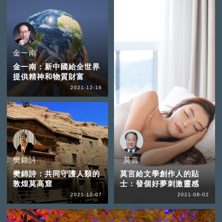
金一南
金一南：新中國給全世界
提供精神和物質財富
2021-12-16
樊錦詩
莫言
樊錦詩：共同守護人類的
莫言給文學創作人的貼
敦煌莫高窟
士：發個好夢刺激靈感
2021-12-07
2021-08-02