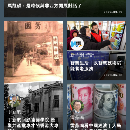
馬凱碩：是時候與非西方開展對話了
2024-09-19
新華網 時評
智慧生活｜以智慧技術賦
能養老服務
2023-06-13
丁新豹
雷鼎鳴
丁新豹回顧達德學院 匯
聚共產黨專才的香港大專
雷鼎鳴看中國經濟｜人民