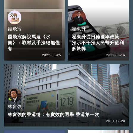
霞飛宸
翟東升
霞飛宸解說馬遠《水
翟東升從日德匯率政策
圖》：取材及手法絕無僅
預示不干預人民幣升值利
有
多於弊
2022-08-25
2022-08-16
林奮強
林奮強的香港情：有實效的選舉 香港第一次
2021-12-20