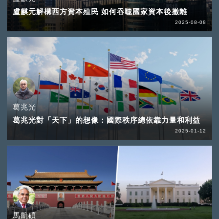
盧麒元解構西方資本殖民 如何吞噬國家資本後撤離
2025-08-08
葛兆光
葛兆光對「天下」的想像：國際秩序總依靠力量和利益
2025-01-12
馬凱碩