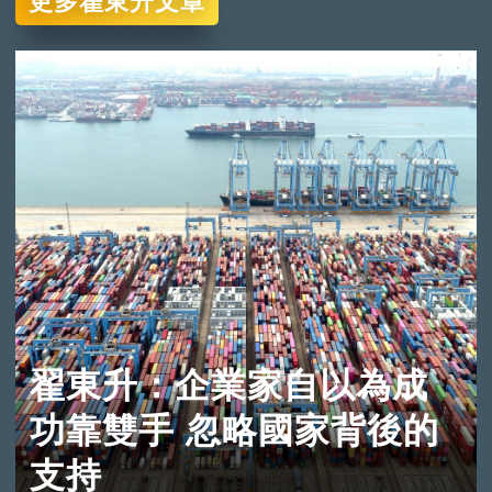
更多翟東升文章
翟東升：企業家自以為成
功靠雙手 忽略國家背後的
支持