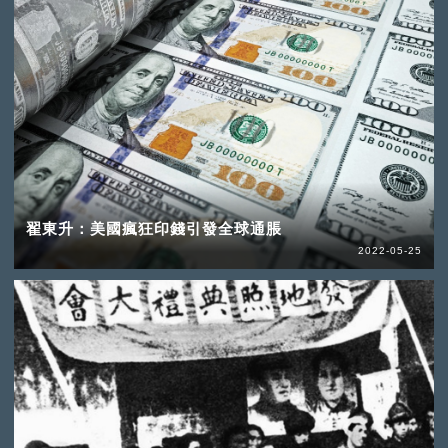
翟東升：美國瘋狂印錢引發全球通脹
2022-05-25