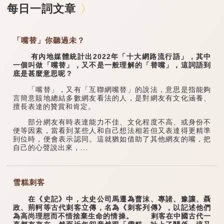
每日一詞文章
「嘴替」你聽過未？
有內地媒體統計出2022年「十大網路流行語」，其中
一個叫做「嘴替」，又不是一般理解的「替嘴」，這詞語到
底是甚麼意思呢？
「嘴替」，又有「互聯網嘴替」的說法，意思是指能夠
言簡意賅地總結多數網友看法的人，是對網友有文化涵養、
擅長表達的贊賞和肯定。
部分網友有時表達能力不佳、文化程度不高、或身份不
便等因素，當看到某些人和自己想法相若但又表達得更精準
到位時，便會表示認同。這就猶如借助了其他網友的嘴，把
自己的心聲說出來，...
雪糕刺客
在《史記》中，太史公司馬遷為曹沫、專諸、豫讓、聶
政、荊軻等古代刺客立傳，名為《刺客列傳》，以記述他們
為高尚理想而不惜捨棄生命的情操。 剌客在中國古代一