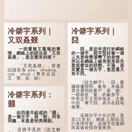
冷僻字系列｜
冷僻字系列｜
又双叒叕
囧
一些重複又重複的事
囧，是近年流行於網絡
情，網絡上的說法是「又双
的一個字，因字型好像一個
叒叕」，是怎麼來的呢？
人失意時雙眉彎下的表情，
所以在網絡上被用來形容失
意或窘迫的狀態。不過，這
「又双叒叕」，普通
其實是一個古字，意思還大
話讀音為 yòu、shuāng、
有不同。
ruò、zhuó（粵音近似：
又、雙、若、絕）
《說文解字》：囧，窻
牖丽廔闿明。象形，本義是
「又」和「双」比較
透光通明的窗戶，跟「囪」
易理解，前者表示再次，後
冷僻字系列：
一樣都是「窗」的象形字。
者表示一對，兩個「又」便
甲骨文中又用作地名，古書
是「双」。
朤
中的「黍于囧」表示在囧地
種黍。
「叒」（音：若）原是
古代神話中的樹木名
由四個月組成的「朤」
這個古字十分少用，直
稱。 《說文解字·叒部》：
是一個古字，與「朗」同音
至21世紀，網絡上開始流
「叒，日初出東方湯谷所登
同義，本意是明亮晴朗。
行表情符號，這個字也被網
榑桑，叒木也。」
民當做表情符號來用。
這個字見於《說文解