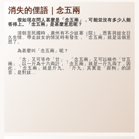
消失的俚語｜念五兩
假如現在問人甚麼是「念五兩」，可能並沒有多少人能
答得上。「念五兩」是甚麼意思呢？
清朝至民國時，廣州有不少妓寨（院），恩客與妓女日
久生情、帶走妓女的情況時有發生，「念五兩」就是這個意
思了。
為甚麼叫「念五兩」呢？
「念」又可等作「廿」，「念五兩」又可以稱作「廿五
兩」，以一斤為十六両計，「念五兩」就是一斤九両了，因
此，「念五兩」就是斤九。「斤九」其實是「跟狗」的諧
音，是對妓...