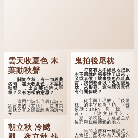
雲天收夏色 木
鬼拍後尾枕
葉動秋聲
每當有人不經意地把原
本不應說的秘密說了出來，
又或者做了壞事後忽然吐真
關於立秋，有一句經典
言，我們都會以「鬼拍後尾
名句「雲天收夏色，木葉動
枕」來形容。這句話與鬼怪
秋聲」，出自哪位詩人手
有何關係呢？
筆？又有怎樣的意思？
從字面上理解，「後尾
這兩句詩出自唐代詩人
枕」的本字應為「䪴」（普
劉言史的《立秋》，是描寫
通話：zhěn，與「枕」同
夏秋交替之際最經典的詩句
音）。《說文解字》：
之一。
「䪴，項枕也。」意思是頭
後部與枕頭接觸的地方。
《立秋》全詩如下：
朝立秋 冷颼
民間流傳有一種說法，
茲晨戒流火，商飆早已
人會將一些不欲為人所知的
颼，夜立秋 熱
驚。 雲天收夏色，木