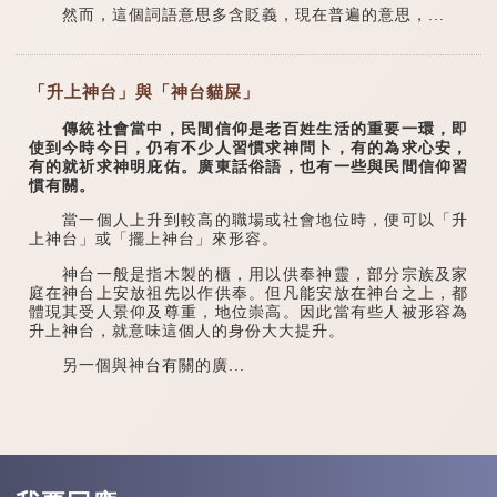
然而，這個詞語意思多含貶義，現在普遍的意思，...
「升上神台」與「神台貓屎」
傳統社會當中，民間信仰是老百姓生活的重要一環，即
使到今時今日，仍有不少人習慣求神問卜，有的為求心安，
有的就祈求神明庇佑。廣東話俗語，也有一些與民間信仰習
慣有關。
當一個人上升到較高的職場或社會地位時，便可以「升
上神台」或「擺上神台」來形容。
神台一般是指木製的櫃，用以供奉神靈，部分宗族及家
庭在神台上安放祖先以作供奉。但凡能安放在神台之上，都
體現其受人景仰及尊重，地位崇高。因此當有些人被形容為
升上神台，就意味這個人的身份大大提升。
另一個與神台有關的廣...