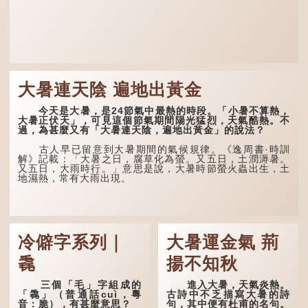
大暑連天陰 遍地出黃金
今天是大暑，是24節氣中最熱的時段。「小暑不算熱，
大暑正伏天」，可見這個節氣期間陽光猛烈，天氣酷熱。不
過，為甚麼又有「大暑連天陰，遍地出黃金」的說法？
古人早已留意到大暑期間的氣候規律。《逸周書·時訓
解》記載：「大暑之日，腐草化為螢。又五日，土潤溽暑。
又五日，大雨時行。」意思是說，大暑時節螢火蟲出生，土
地濕熱，常有大雨出現。
冷僻字系列｜
大暑運金氣 荊
毳
揚不知秋
三個「毛」字組成的
進入大暑，天氣炎熱。
「毳」（普通話cuì，粵
古詩中不乏描寫大暑的詩
音：脆），有甚麼意思？
句，其中便有杜甫的名句。