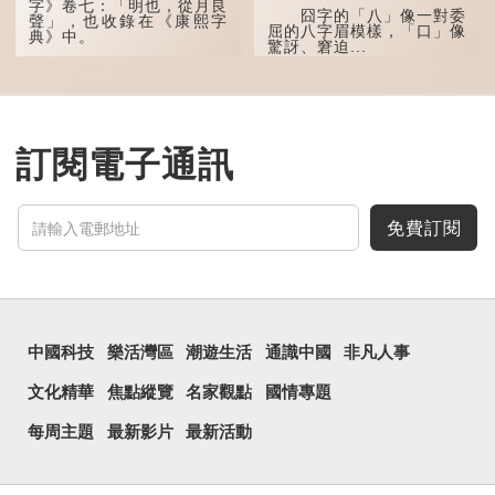
「叕...
字》卷七：「明也，從月良
囧字的「八」像一對委
聲」，也收錄在《康熙字
屈的八字眉模樣，「口」像
典》中。
驚訝、窘迫...
這個字，用法頗多。
「朤朤乾坤，捨我其
誰。」乾坤是《周易》中的
兩個卦名，這裏指天地、宇
宙等，形容政治清明，天下
訂閱電子通訊
太平！
「天空朤朤，任鳥兒高
飛。」也是指天清氣明，鳥
兒可高飛。
免費訂閱
「朤朤脆脆」就是形容
辦事爽快乾脆。我們熟...
中國科技
樂活灣區
潮遊生活
通識中國
非凡人事
文化精華
焦點縱覽
名家觀點
國情專題
每周主題
最新影片
最新活動