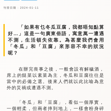
刊登日期 : 2024-01-11
「如果有乜冬瓜豆腐，我都唔知點算
好…」這是一句廣東俗語，寓意萬一遭遇
不測，生活頓失依靠。為甚麼我們會用
「冬瓜」和「豆腐」來形容不幸的狀況
呢？
在辦完喪事之後，一般會設有解穢酒，
席上的餸菜以素菜為主，冬瓜和豆腐往往是
當中的必備之選。後來人們就以此比喻為意
外的災禍或遭遇不測。
「冬瓜」和「豆腐」，看似一個厚實，
一個輕柔，但兩者摔到地上，一樣會粉身碎