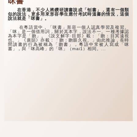
咪書
在香港，不少人將鑽研讀書說成「刨書」，還有一個類
似的說法，更多用來形容學生應付考試時溫書的情況，這個
說法就是「咪書」。
在粵語當中，「咪書」形容一個人認真學習及複習。
「咪」是一個借用詞，關於其本字，說法不一。一種考據認
為本字是「䀛」。《說文解字·目部》載：「䀛：目冥遠視
也。」《廣韻》亦載：「䀛：䀛眼久視。」由此推論，長時
間讀書的行為被稱為「䀛書」，粵語中常被人寫成「咪
書」，與「咪高峰」的「咪」（mai1）相同。...