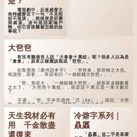
是？
未能考取功名，仍然貧困，
感到十分落泊。於是，道士
電視劇中，反派威脅主
拿出一個青瓷枕頭，讓...
角時總愛丟下一句「不見棺
材不落淚」，然後便是折磨
與威逼。這句俗語家喻戶
曉，但它背後藏着怎樣的故
事呢？
「不見棺材不落淚」的
原句，有說法是「不見棺材
大夿夿
不下淚」或「不見親棺不下
淚」，出自明朝蘭陵笑笑生
有沒有聽過有人說「大拿拿十萬蚊」呢？很多人以為是
所著的《金瓶梅詞話》第九
「拿拿」，原來正確應該寫成「夿夿」。
十八回。原意是指人未親眼
見到親人棺木，便不會真正
感到悲傷；後來引申為比喻
在詹憲慈《廣州語本字》：「夿夿者，形容物之大也。
人執迷不悟，不到徹底失
俗讀夿，若拿……常語有曰『一個銀錢大夿夿』。」
敗，便不肯罷休。
「夿」形容大，「一個銀錢大夿夿」，就形容金錢數量
許多人對這上半句耳熟
之大了。「大夿夿十萬蚊」，就是說十萬元是一筆大數目
能詳，但它其實還有下半句
了。
——「不到黃河心不死」...
不過，「夿」字本音讀作「巴（bā）」，因此「大夿
夿」理應讀成「大巴巴」。問題是，若依足本音，...
天生我材必有
冷僻字系列｜
用 千金散盡
贔屭
還復來
「贔屭」這二字是甚麼