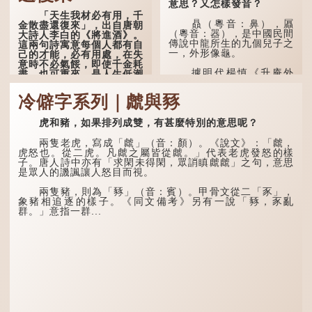
意思？又怎樣發音？
「天生我材必有用，千
贔（粵音：鼻），屭
金散盡還復來」，出自唐朝
（粵音：器），是中國民間
大詩人李白的《將進酒》。
傳說中龍所生的九個兒子之
這兩句詩寓意每個人都有自
一，外形像龜。
己的才能，必有用處，在失
意時不必氣餒，即使千金耗
據明代楊慎《升庵外
盡，也可重來，是人生低潮
集》記載，龍生九子的次序
時激勵向上的名句。
排列為：贔屭、螭吻、蒲
冷僻字系列｜虤與豩
牢、狴犴、饕餮、蚣蝮、睚
原詩寫道：「人生得意
眥、狻猊、椒圖（此為其中
須盡歡，莫使金樽空對月。
一種說法）。
虎和豬，如果排列成雙，有甚麼特別的意思呢？
天生我材必有用，千金散盡
還復來。烹羊宰牛且為樂，
龍九子外形與能力各有
會須一飲三百杯。」意思是
兩隻老虎，寫成「虤」（音：顏）。《說文》：「虤，
不同，其中，贔屭原形像
說：上天給了我才能，必然
虎怒也。從二虎。凡虤之屬皆從虤。」代表老虎發怒的樣
龜，因為能負重，多作為碑
有用到的地方；即使千金散
子。唐人詩中亦有「求閑未得閑，眾誚瞋虤虤」之句，意思
座，有「碑下龜...
去，也終會重新得到。
是眾人的譏諷讓人怒目而視。
李白作此詩時，大約是
兩隻豬，則為「豩」（音：賓）。甲骨文從二「豕」，
天寶十一年。當時他已被唐
象豬相追逐的樣子。《同文備考》另有一說「豩，豕亂
玄宗賜金放還約八年，這期
群。」意指一群...
間經常與朋友遊山玩水，部
分詩作顯露出懷才...