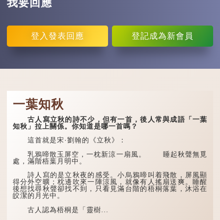
我要回應
登入
發表回應
登記
成為新會員
一葉知秋
古人寫立秋的詩不少，但有一首，後人常與成語「一葉
知秋」拉上關係。你知道是哪一首嗎？
這首就是宋·劉翰的《立秋》：
乳鴉啼散玉屏空，一枕新涼一扇風。 睡起秋聲無覓
處，滿階梧葉月明中。
詩人寫的是立秋夜的感受。小烏鴉啼叫着飛散，屏風顯
得分外空曠；枕邊吹來一陣涼風，就像有人搖扇送爽。睡醒
後想找尋秋聲卻找不到，只看見滿台階的梧桐落葉，沐浴在
皎潔的月光中。
古人認為梧桐是「靈樹...