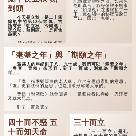
記憶藏於頸後之處。如果忽
葉動秋聲。
然吐真言，就好像被不明東
到頭
西（如鬼魂）在後腦拍了一
詩的前兩句寫的是：這
下，藏在腦中的秘密便脫口
一天早晨，天上的「流火」
今天是立秋，是二十四
而出。因此「鬼拍...
（指大火星，象徵暑氣）開
節氣中的第13個節氣。古
始消退，涼爽的秋風（商
語有云「朝立秋，冷颼颼；
飆，即西風）已經悄然吹
夜立秋，熱到頭。」是何含
起。後兩句，便是全詩的靈
義呢？
魂...
這句話出自東漢崔寔
《四民月令》：「朝立秋，
冷颼颼；夜立秋，熱到
「耄耋之年」與「期頤之年」
頭」。到了清代，顧祿在
《清嘉錄》中記錄蘇州風俗
若某人的年紀到了八、九十歲，我們可以「耄耋之年」
時，也引用了這句諺語。不
（粵音：冒秩）來形容，到了一百歲，則稱為「期頤之
過當地百姓的口頭說法是
年」。
「朝立秋，渹颼颼；夜立
秋，熱吽吽」。雖然用字略
有不同，但意思完全一致。
「耄」指兩鬢斑白的老人家，亦含有思想紊亂的意思；
「耋」更有跌倒的意思，也是用來形容老人家的。
那麼，這句話到底準不
準呢？它反映了古人的一種
曹操《對酒歌》就曾寫道：「耄耋皆得以壽終，恩澤廣
樸素觀察：如果立秋的精
及草木昆蟲。」
確...
到了一百歲呢？
那麼就可以稱為「期頤」。《禮記.曲禮上》：「百年曰
期頤。」鄭玄註：「期，猶要也；頤，養也。不知衣服食
四十而不惑 五
三十而立
味，孝子要盡養道...
十而知天命
「三十而立」是孔
子對自己三十歲的自我評