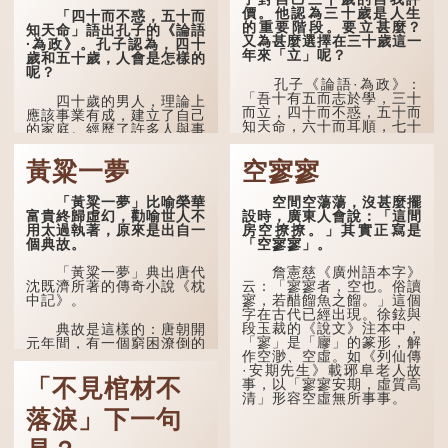
價。他認為三十歲是人生
「四十而不惑，五十而
的重要階段。要立甚麼？
知天命」語出孔子的《論語
又為甚麼選擇在三十歲這一
·為政》。孔子認為，四十
年來「立」呢？
歲和五十歲，人會是怎樣的
呢？
孔子《論語·為政》：
「吾十有五而志於學，三十
四十歲的男人，理論上
而立，四十而不惑，五十而
應該事業有成，建立了自己
知天命，六十而耳順，七十
的家庭。經歷了許多人與事
而從心所欲，不逾矩。」
之後，對事物有了自己的判
斷能力，不會輕易為表象所
黃粱一夢
空寥寥
在古代，男子一般於二
迷惑。
十歲進行冠禮，冠禮完成後
便是成人，但由於未達壯
孔子在《論語·子罕》
「黃粱一夢」比喻榮華
空間空蕩蕩，沒甚麼擺
年，所以又稱「弱冠」。
也說：「知者不惑，仁者不
富貴終歸虛幻，勸喻世人不
設時，廣東人會說：「這間
《禮記·曲禮》明確記載：
憂，勇者不懼。」「知」與
用太過執著，原來是出自一
房空撩撩。」其實正寫是
「人生十年曰幼，學；二十
智慧的「智」相通，四十歲
個典故。
「空寥寥」。
曰弱，冠；三十曰壯，有
的男人應已累積足夠智慧，
室。」這說明三十歲在...
不再對自己的人生感到困
「黃粱一夢」典出唐代
詹憲慈《廣州語本字》
惑、憂慮與恐懼。
沈既濟所著的傳奇小說《枕
云：「寥寥者，空也。俗讀
中記》。
寥，若醋餾魚之餾。」這個
字在古代已經出現。徐鉉與
段玉裁的《說文》注本中，
典故是這樣的：唐朝開
「寥」是「廫」的篆形，解
元年間，有一個窮困潦倒的
作空渺、空虛。如《列仙傳
盧姓書生，在上京赴考的途
·安期先生》載琊阜老人故
中經過一間旅店休息，碰巧
「不見棺材不
事，以「寥寥安期，虛質高
遇到一位呂姓道士，兩人暢
清」形容空虛無所事事。
談甚歡。
落淚」下一句
言談間，盧姓書生感慨
自己雖貴為讀書人，但一直