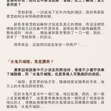
直都有存在，然而近年卻竟然跟「雪糕」扯上了關係，這又
是何故？
「雪糕刺客」一詞成為了近年內地的潮語，源於商家販
賣雪糕時沒有明碼標價有關。
顧客拿着雪糕結帳時才知道其真正的價格，而這沒標明
價格的雪糕又比想象中昂貴得多。顧客結果只能掏錢購買，
難免感到「肉赤」，猶如被刺客突擊刺了一刀一樣。因此，
就有了「雪糕刺客」的說法。
簡單來說，這個用詞就是形容一些商戶「...
「水鬼升城隍」竟是讚美？
廣東話俗語當中不少涉及民間信仰，香港不少廟宇供奉
了城隍爺，而「水鬼升城隍」也是香港人耳熟能詳的俗語。
「城隍」是冥界的地方官，職權相當於陽界的市長，地
方上的水鬼也歸他管轄。
至於水鬼只是水中一個亡魂，地位低微。因此，若一個
人在某種機遇下，由普通卑微身份搖身一變而成了有身份有
地位的人，便猶如無權無勢的水鬼變成位高權重的城隍，就
被稱為「水鬼升城隍」。