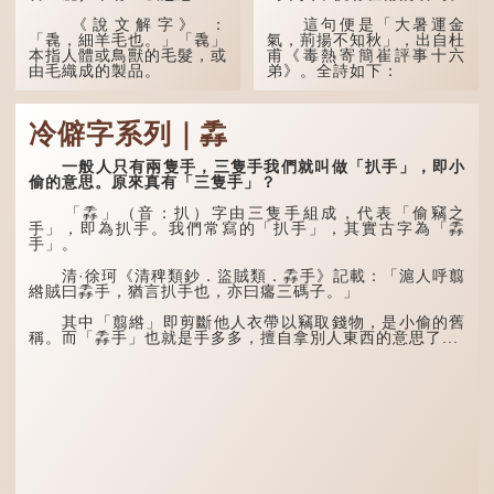
《說文解字》 ：
這句便是「大暑運金
「毳，細羊毛也。」「毳」
氣，荊揚不知秋」，出自杜
本指人體或鳥獸的毛髮，或
甫《毒熱寄簡崔評事十六
由毛織成的製品。
弟》。全詩如下：
人體表面，例如手臂等
大暑運金氣，荊揚不知
部位生長的細毛，也叫
秋。
冷僻字系列｜掱
「毳」，又叫「寒毛」、
「汗毛」。
林下有塌翼，水中無行
舟。
一般人只有兩隻手，三隻手我們就叫做「扒手」，即小
醫學上，「毳毛」是一
偷的意思。原來真有「三隻手」？
個專有名詞。它指人類在兒
五行當中「金」對應秋
童時期長出的一種細小、不
季，代表涼爽肅殺之氣。
「掱」（音：扒）字由三隻手組成，代表「偷竊之
易注意到卻又幾乎遍布全身
「運」是「運行」，生動地
手」，即為扒手。我們常寫的「扒手」，其實古字為「掱
的毛髮。毳毛的密度因人而
描寫大暑的酷熱阻礙金氣流
手」。
異，其長度則通常不會...
轉。「大暑運金氣」以誇張
手法描寫炎熱阻滯了季節更
清·徐珂《清稗類鈔．盜賊類．掱手》記載：「滬人呼翦
替。
綹賊曰掱手，猶言扒手也，亦曰癟三碼子。」
「荊揚」指...
其中「翦綹」即剪斷他人衣帶以竊取錢物，是小偷的舊
稱。而「掱手」也就是手多多，擅自拿別人東西的意思了...