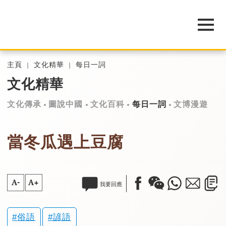
主頁
文化精華
每日一詞
文化精華
文化傳承
圖說中國
文化百科
每日一詞
文博漫遊
當冬瓜遇上豆腐
A-
A+
我要回應
俗語
諺語