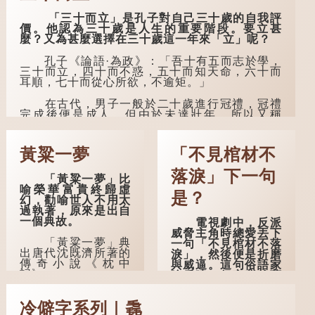
「三十而立」是孔子對自己三十歲的自我評
價。他認為三十歲是人生的重要階段。要立甚
麼？又為甚麼選擇在三十歲這一年來「立」呢？
孔子《論語·為政》：「吾十有五而志於學，
三十而立，四十而不惑，五十而知天命，六十而
耳順，七十而從心所欲，不逾矩。」
在古代，男子一般於二十歲進行冠禮，冠禮
完成後便是成人，但由於未達壯年，所以又稱
「弱冠」。《禮記·曲禮》明確記載：「人生十年
曰幼，學；二十曰弱，冠；三十曰壯，有室。」
這說明三十歲在...
黃粱一夢
「不見棺材不
落淚」下一句
「黃粱一夢」比
喻榮華富貴終歸虛
是？
幻，勸喻世人不用太
過執著，原來是出自
一個典故。
電視劇中，反派
威脅主角時總愛丟下
「黃粱一夢」典
一句「不見棺材不落
出唐代沈既濟所著的
淚」，然後便是折磨
傳奇小說《枕中
與威逼。這句俗語家
記》。
喻戶曉，但它背後藏
着怎樣的故事呢？
典故是這樣的：
冷僻字系列｜毳
唐朝開元年間，有一
「不見棺材不落