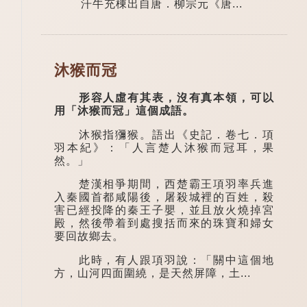
汗牛充棟出自唐．柳宗元《唐...
沐猴而冠
形容人虛有其表，沒有真本領，可以
用「沐猴而冠」這個成語。
沐猴指獼猴。語出《史記．卷七．項
羽本紀》：「人言楚人沐猴而冠耳，果
然。」
楚漢相爭期間，西楚霸王項羽率兵進
入秦國首都咸陽後，屠殺城裡的百姓，殺
害已經投降的秦王子嬰，並且放火燒掉宮
殿，然後帶着到處搜括而來的珠寶和婦女
要回故鄉去。
此時，有人跟項羽說：「關中這個地
方，山河四面圍繞，是天然屏障，土...