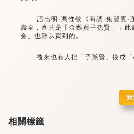
語出明·馮惟敏《商調·集賢賓·
壽全，喜的是千金難買子孫賢。」此
金」也難以買到的。
後來也有人把「子孫賢」換成「心
我
相關標籤