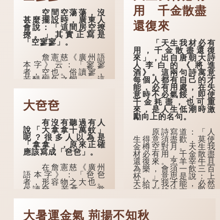
用 千金散盡
空間空蕩蕩，沒
甚麼擺設時，廣東人
還復來
會說：「這間房空撩
撩。」其實正寫是
「空寥寥」。
「天生我材必有
用，千金散盡還復
詹憲慈《廣州語
來」，出自唐朝大詩
本字》云：「寥寥
人李白的《將進
者，空也。俗讀寥，
酒》。這兩句詩寓意
若醋餾魚之餾。」這
每個人都有自己的才
個字在古代已經出
能，必有用處，在失
現。徐鉉與段玉裁的
意時不必氣餒，即使
《說文》注本中，
千金耗盡，也可重
大夿夿
「寥」是「廫」的篆
來，是人生低潮時激
形，解作空渺、空
勵向上的名句。
有沒有聽過有人
虛。如《列仙傳·安期
說「大拿拿十萬蚊」
先生》載琊阜老人故
原詩寫道：「人
呢？很多人以為是
事，以「寥寥安期，
生得意須盡歡，莫使
「拿拿」，原來正確
虛質高清」形容空虛
金樽空對月。天生我
應該寫成「夿夿」。
無所事事。
材必有用，千金散盡
還復來。烹羊宰牛且
在詹憲慈《廣州
為樂，會須一飲三百
語本字》：「夿夿
杯。」意思是說：上
者，形容物之大也。
天給了我才能，必然
俗讀夿，若拿……常
有用到的地方；即使
語有曰『一個銀錢大
千金散去，也終會重
夿夿』。」
新得到。
大暑運金氣 荊揚不知秋
「夿」形容大，