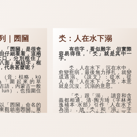
列｜圐圙
氼：人在水下溺
「圐圙」是很奇
有些字，看似難字，但實際
但仔細看看，這兩
容易得很，「氼」就是其中一
大口，分別框住了
字。
八面」兩組字，框
，代表甚麼呢？
氼，人在水下，沉在水中，
愈變愈弱，最後無力掙扎，就變
音：枯略，kū
成遇溺。《說文》：從水，從
意為「圍起來的草
人，有「人在水下」之意，本意
古語，內蒙古一般
就是沉沒、沉溺的意思。
 lun），也指圍住
「氼」跟「溺」，讀音和含
義都相通。清·陶方琦《字林考
「圐圙」命名的
逸補本·水部》引作「人在水下
東觀鎮南圐圙、展
為溺」，故「氼」和「溺」二字
；河北張北縣境內
相同。《禮記·緇衣》引孔子曾
叫「大圐圙」，現
在不同文章中寫道，「君子溺
圇」。
於...
的方言中，「圐