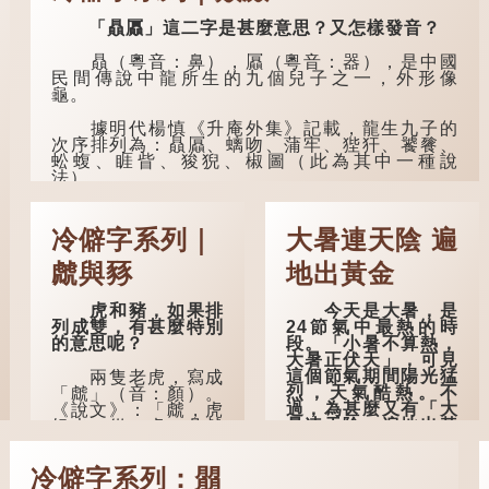
「耋」更有跌倒的意
「贔屭」這二字是甚麼意思？又怎樣發音？
思，也是用來形容老
人家的。
贔（粵音：鼻），屭（粵音：器），是中國
民間傳說中龍所生的九個兒子之一，外形像
曹操《對酒歌》
龜。
就曾寫道：「耄耋皆
得以壽終，恩澤廣及
據明代楊慎《升庵外集》記載，龍生九子的
草木昆蟲。」
次序排列為：贔屭、螭吻、蒲牢、狴犴、饕餮、
蚣蝮、睚眥、狻猊、椒圖（此為其中一種說
到了一百歲呢？
法）。
那麼就可以稱為
龍九子外形與能力各有不同，其中，贔屭原
「期頤」。《禮記.曲
形像龜，因為能負重，多作為碑座，有「碑下龜...
禮上》：「百年曰期
冷僻字系列｜
大暑連天陰 遍
頤。」鄭玄註：
「期，猶要也；頤，
虤與豩
地出黃金
養也。不知衣服食
味，孝子要盡養道...
虎和豬，如果排
今天是大暑，是
列成雙，有甚麼特別
24節氣中最熱的時
的意思呢？
段。「小暑不算熱，
大暑正伏天」，可見
這個節氣期間陽光猛
兩隻老虎，寫成
烈，天氣酷熱。不
「虤」（音：顏）。
過，為甚麼又有「大
《說文》：「虤，虎
暑連天陰，遍地出黃
怒也。從二虎。凡虤
金」的說法？
之屬皆從虤。」代表
老虎發怒的樣子。唐
冷僻字系列：朤
人詩中亦有「求閑未
古人早已留意到