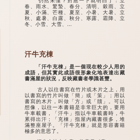
仍然未懂？對應一下就明白了：立
春、雨水、驚蟄、春分、清明、穀雨、立
夏、小滿、芒種、夏至、小暑、大暑、立
秋、處暑、白露、秋分、寒露、霜降、立
冬、小雪、大雪、...
汗牛充棟
「汗牛充棟」是一個現在較少人用的
成語，但其實此成語很形象化地表達出藏
書滿屋的狀況，反映藏書者學識甚豐。
古人以往書寫在竹片或木片之上，用
以書寫的竹片叫做「簡」或「策」；用以
書寫的木片，叫做「方」或「牘」。可以
想像，以往一本書籍是非常巨大的，要用
牛車載書，「汗牛」指以牛車載書時，牛
累得出汗；「充棟」指屋內藏書很多，堆
滿整座屋子。「汗牛充棟」就是形容書籍
極多的意思了。