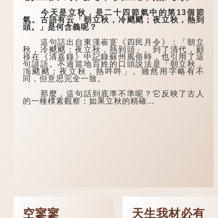
今天是立秋，是二十四節氣中的第13個節
氣。古語有云「朝立秋，冷颼颼；夜立秋，熱到
頭。」是何含義呢？
這句話出自東漢崔寔《四民月令》：「朝立
秋，冷颼颼；夜立秋，熱到頭」。到了清代，顧
祿在《清嘉錄》中記錄蘇州風俗時，也引用了這
句諺語。不過當地百姓的口頭說法是「朝立秋，
渹颼颼；夜立秋，熱吽吽」。雖然用字略有不
同，但意思完全一致。
那麼，這句話到底準不準呢？它反映了古人
的一種樸素觀察：如果立秋的精確...
空寥寥
天生我材必有