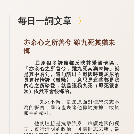
每日一詞文章
亦余心之所善兮 雖九死其猶未
悔
屈原很多詩篇都反映其愛國情操，
「亦余心之所善兮，雖九死其猶未悔」就
是其中名句。這句話出自戰國時期屈原的
長篇抒情詩《離騷》，意思是這些都是我
內心之所珍愛，就是讓我九死（即死很多
次）依然不會後悔的。
「九死不悔」是屈原面對理想矢志不
渝的誓言，同時也表達他勇於拼搏、敢於
犧牲的精神。
他的理想是抗擊強秦，維護楚國的獨
立，實行清明的政治，可惜壯志未酬，最