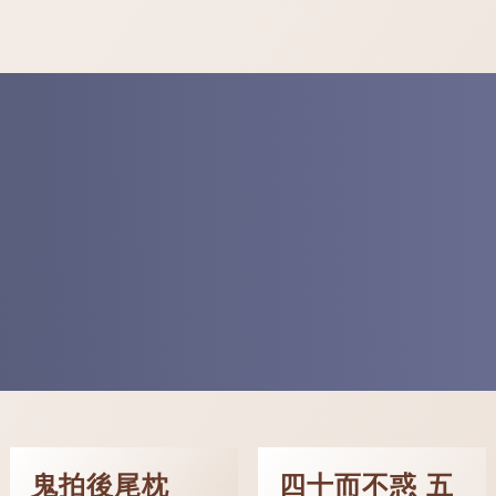
鬼拍後尾枕
四十而不惑 五