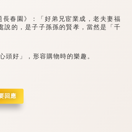
題長春園》：「好弟兄宦業成，老夫妻福
處說的，是子子孫孫的賢孝，當然是「千
頭好」，形容購物時的樂趣。
要回應