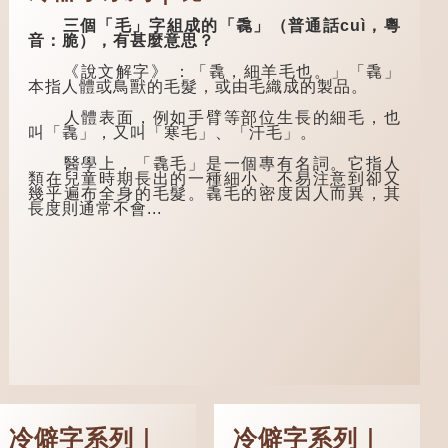
個窮困潦倒的盧姓書
淚」的原句，有說法
生，在上京赴考的途
是「不見棺材不下
三個「毛」字組成的「毳」（普通話cuì，粵
中經過一間旅店休
淚」或「不見親棺不
音：脆），有甚麼意思？
息，碰巧遇到一位呂
下淚」，出自明朝蘭
姓道士，兩人暢談甚
陵笑笑生所著的《金
《說文解字》 ：「毳，細羊毛也。」「毳」
歡。
瓶梅詞話》第九十八
本指人體或鳥獸的毛髮，或由毛織成的製品。
回。原意是指人未親
言談間，盧姓書
眼見到親人棺木，便
人體表面，例如手臂等部位生長的細毛，也
生感慨自己雖貴為讀
不會真正感到悲傷；
叫「毳」，又叫「寒毛」、「汗毛」。
書人，但一直未能考
後來引申為比喻人執
取功名，仍然貧困，
迷不悟，不到徹底失
醫學上，「毳毛」是一個專有名詞。它指人
感到十分落泊。於
敗，便不肯罷休。
類在兒童時期長出的一種細小、不易注意到卻又
是，道士拿出一個青
幾乎遍布全身的毛髮。毳毛的密度因人而異，其
瓷枕頭，讓...
許多人對這上半
長度則通常不會...
句耳熟能詳，但它其
實還有下半句——
「不到黃河心不
死」...
冷僻字系列｜
冷僻字系列｜