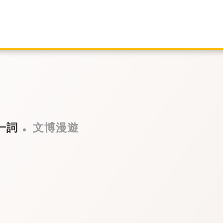
一詞
文博漫遊
賢