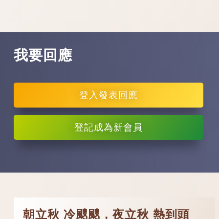
我要回應
登入
發表回應
登記
成為新會員
朝立秋 冷颼颼，夜立秋 熱到頭