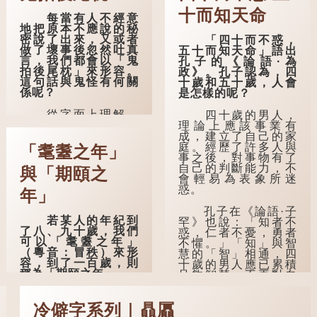
十而知天命
每當有人不經意
地把原本不應說的秘
密說了出來，又或者
「四十而不惑，
做了壞事後忽然吐真
五十而知天命」語出
言，我們都會以「鬼
孔子的《論語·為
拍後尾枕」來形容。
政》。孔子認為，四
這句話與鬼怪有何關
十歲和五十歲，人會
係呢？
是怎樣的呢？
從字面上理解，
四十歲的男人，
「後尾枕」的本字應
理論上應該事業有
為「䪴」（普通話：
成，建立了自己的家
zhěn，與「枕」同
庭。經歷了許多人與
「耄耋之年」
音）。《說文解
事之後，對事物有了
字》：「䪴，項枕
自己的判斷能力，不
與「期頤之
也。」意思是頭後部
會輕易為表象所迷
與枕頭接觸的地方。
惑。
年」
民間流傳有一種
孔子在《論語·子
若某人的年紀到
說法，人會將一些不
罕》也說：「知者不
了八、九十歲，我們
欲為人所知的記憶藏
惑，仁者不憂，勇者
可以「耄耋之年」
於頸後之處。如果忽
不懼。」「知」與智
（粵音：冒秩）來形
然吐真言，就好像被
慧的「智」相通，四
容，到了一百歲，則
不明東西（如鬼魂）
十歲的男人應已累積
稱為「期頤之年」。
在後腦拍了一下，藏
足夠智慧，不再對自
在腦中的秘密便脫口
己的人生感到困惑、
「耄」指兩鬢斑
而出。因此「鬼拍...
憂慮與恐懼。
白的老人家，亦含有
冷僻字系列｜贔屭
思想紊亂的意思；