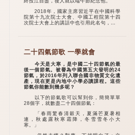
終投江自盡，後人就以端午節紀念他。
2018年，國家主席習近平在中國科學
院第十九次院士大會、中國工程院第十四
次院士大會上的講話中也引用此名句，...
二十四氣節歌 一學就會
今天是大寒，是中國二十四節氣的最
後一個節氣。被譽為中國第五大發明的24
節氣，於2016年列入聯合國非物質文化遺
產，現在更是內地中小學必讀課程。這些
節氣你能數到幾多呢？
以下的節氣歌可以幫到你，簡簡單單
28個字，就數盡二十四個節氣：
「春雨驚春清穀天，夏滿芒夏暑相
連，秋處露秋寒霜降，冬雪雪冬小大
寒。」