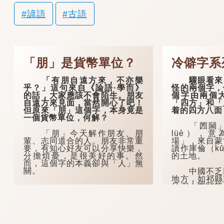
諺語
古語
「朋」是貨幣單位？
冷僻字系
「有朋自遠方來，不亦樂
驟眼看來，
乎？」這句來自《論語·學而》
怪的兩個字，
的話，大家應該不會陌生。朋友
個字由兩個
自遠方來見面，當然開心了吧！
「四方」和「
但原來「朋」這個字，本身竟是
着的四方八面
一個貨幣單位，何解？
「圐圙」（
「朋」今天解作朋友、朋
lüè），
輩、志同道合的人。朋友非常重
場」，來自蒙
要，有知心好友可以分享快樂，
讀作庫倫（kū
分擔煩憂，是很美好的事。然
的土地。
而，這個字的本義卻與「人」無
關。
中國不乏以
地方，如祁縣
旦召大圐圙等
也有一個地方
多寫作「大囫
在河南安陽