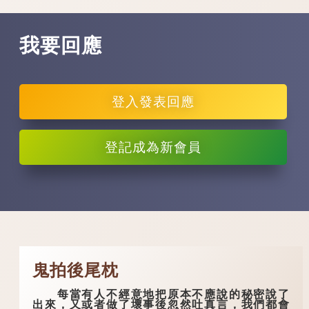
我要回應
登入
發表回應
登記
成為新會員
鬼拍後尾枕
每當有人不經意地把原本不應說的秘密說了
出來，又或者做了壞事後忽然吐真言，我們都會