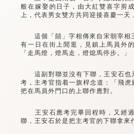
般在嫁娶的日子，由大紅雙喜字剪
上，代表男女雙方共同迎接喜慶一天
這個「囍」字相傳來自宋朝宰相王
有一日在街上閒逛，見鎮上馬員外
「走馬燈，燈馬走，燈熄馬停步。」
這副對聯並沒有下聯，王安石也只
考，主考官指着一旗桿念道：「飛虎
把在馬員外門口的上聯作應對。
王安石應考完畢回程時，又經過
聯，王安石於是把主考官的下聯拿來