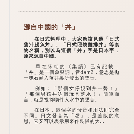
源自中國的「丼」
在日式料理中，大家應該見過「日式
蒲汁鰻魚丼」、「日式照燒雞排丼」等食
物名稱，別以為這個「丼」字是日本字，
原來源自中國。
早在宋朝的《集韻》已有記載，
「丼」是一個象聲詞，音dam2，意思是拋
一塊石頭入落井裏所發出的聲音。
例如：「那個女仔靚到丼一聲！」
「那個男孩丼咗個玩具落水！」簡單而
言，就是投擲物件入水中的聲音。
在日本，這個字的發音和用法則完全
不同。日文發音為「噹」，是蓋飯的意
思。它又可以表示用來作裝飯的大...