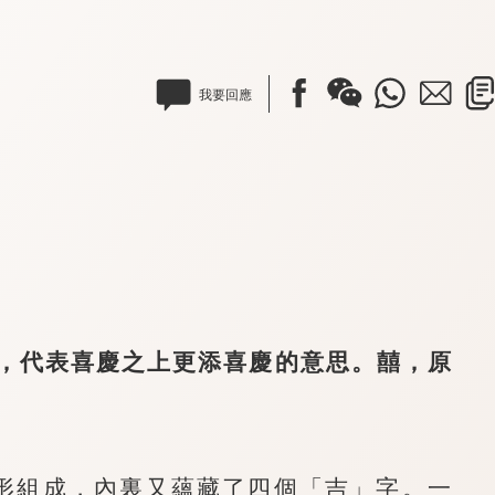
我要回應
代表喜慶之上更添喜慶的意思。囍，原
組成，內裏又蘊藏了四個「吉」字。一