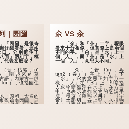
列｜圐圙
氽 VS 汆
「圐圙」是很奇
「氽」和「汆」二字，驟眼
但仔細看看，這兩
看來十分相似，但實際上是兩個
大口，分別框住了
不同的字。「氽」是「水」上一
八面」兩組字，框
個「人」，而「汆」是「水」上
，代表甚麼呢？
一個「入」，意思大不同。
音：枯略，kū
「氽」（普 tǔn，粵
意為「圍起來的草
tan2（吞））字上「人」下
古語，內蒙古一般
「水」，它的意思正如字形一
 lun），也指圍住
樣，「人」在「水」上，即是指
人或物體漂浮在水上。在方言
中，也表示油炸食物的烹調手
法。根據《康熙字典》：《字
「圐圙」命名的
彙》土懇切，吞上聲。水推物
東觀鎮南圐圙、展
也；《字林撮要》人在水上爲
；河北張北縣境內
氽，人在水下爲溺。
叫「大圐圙」，現
圇」。
「汆」（普 cuān，粵
cyun1（...
的方言中，「圐
名...