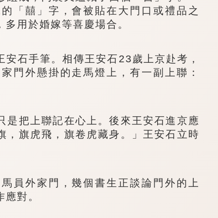
成的「囍」字，會被貼在大門口或禮品之
，多用於婚嫁等喜慶場合。
安石手筆。相傳王安石23歲上京赴考，
的家門外懸掛的走馬燈上，有一副上聯：
是把上聯記在心上。後來王安石進京應
旗，旗虎飛，旗卷虎藏身。」王安石立時
馬員外家門，幾個書生正談論門外的上
作應對。