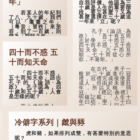
年」
自我評價。他認為三
十歲是人生的重要階
段。要立甚麼？又為
若某人的年紀到
甚麼選擇在三十歲這
了八、九十歲，我們
一年來「立」呢？
可以「耄耋之年」
（粵音：冒秩）來形
孔子《論語·為
容，到了一百歲，則
政》：「吾十有五而
稱為「期頤之年」。
志於學，三十而立，
四十而不惑，五十而
「耄」指兩鬢斑
知天命，六十而耳
白的老人家，亦含有
四十而不惑 五
順，七十而從心所
思想紊亂的意思；
欲，不逾矩。」
「耋」更有跌倒的意
十而知天命
思，也是用來形容老
在古代，男子一
人家的。
「四十而不惑，
般於二十歲進行冠
五十而知天命」語出
禮，冠禮完成後便是
曹操《對酒歌》
孔子的《論語·為
成人，但由於未達壯
就曾寫道：「耄耋皆
政》。孔子認為，四
年，所以又稱「弱
得以壽終，恩澤廣及
十歲和五十歲，人會
冠」。《禮記·曲禮》
草木昆蟲。」
是怎樣的呢？
明確記載：「人生十
年曰幼，學；二十曰
到了一百歲呢？
四十歲的男人，
弱，冠；三十曰壯，
理論上應該事業有
有室。」這說明三十
那麼就可以稱為
成，建立了自己的家
歲在...
「期頤」。《禮記.曲
庭。經歷了許多人與
冷僻字系列｜虤與豩
禮上》：「百年曰期
事之後，對事物有了
頤。」鄭玄註：
自己的判斷能力，不
「期，猶要也；頤，
虎和豬，如果排列成雙，有甚麼特別的意思
會輕易為表象所迷
養也。不知衣服食
呢？
惑。