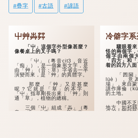
疊字
古語
諺語
屮艸芔茻
冷僻字系
「屮」這個字外型像甚麼？
驟眼看來，
像餐桌上的叉子嗎？
怪的兩個字，
個字由兩個
「四方」和「
「屮」（粵音cit3，音近
着的四方八面
「痴」），是一個象形文字，是
由「艸」（音：草）字省去一半
演變而來，是「艸」的異體字。
「圐圙」（
lüè），
場」，來自蒙
那麼，「艸」又是甚麼
讀作庫倫（kū
呢？它就是「草」的本字。
的土地。
「屮」指草剛長出來；「艸」則
通「草」，植物的總稱。
中國不乏以
地方，如祁縣
三個「屮」組成「芔」（粵
旦召大圐圙等
音wai5，「卉」），是「卉」
也有一個地方
的異體字，本意同花「卉」相...
多寫作「大囫
在河南安陽
圙」除了可以作