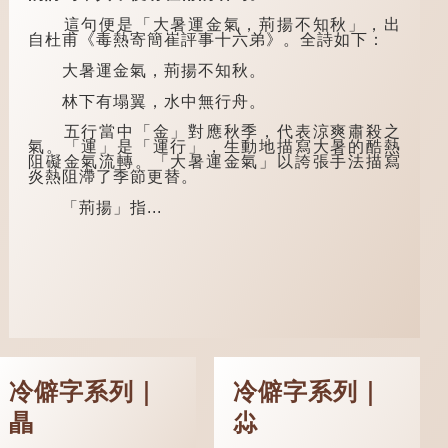
下淚」，出自明朝蘭
故事，以「寥寥安
陵笑笑生所著的《金
這句便是「大暑運金氣，荊揚不知秋」，出
期，虛質高清」形容
瓶梅詞話》第九十八
自杜甫《毒熱寄簡崔評事十六弟》。全詩如下：
空虛無所事事。
回。原意是指人未親
眼見到親人棺木，便
大暑運金氣，荊揚不知秋。
不會真正感到悲傷；
後來引申為比喻人執
林下有塌翼，水中無行舟。
迷不悟，不到徹底失
敗，便不肯罷休。
五行當中「金」對應秋季，代表涼爽肅殺之
氣。「運」是「運行」，生動地描寫大暑的酷熱
許多人對這上半
阻礙金氣流轉。「大暑運金氣」以誇張手法描寫
句耳熟能詳，但它其
炎熱阻滯了季節更替。
實還有下半句——
「不到黃河心不
「荊揚」指...
死」...
冷僻字系列｜
冷僻字系列｜
瞐
尛