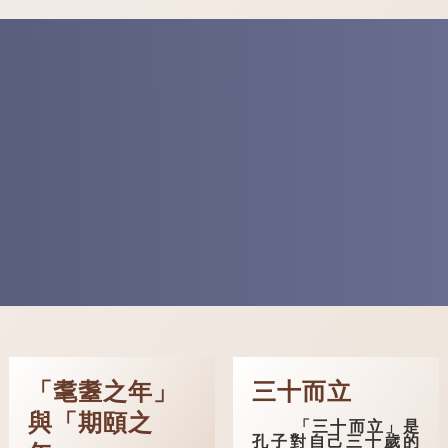
「耄耋之年」
三十而立
與「期頤之
「三十而立」是
孔子對自己三十歲的