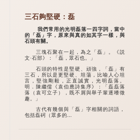
三石夠堅硬：磊
我們常用的光明磊落一四字詞，當中
的「磊」字，原來與真的如其字一樣，與
石頭有關。
三塊石聚在一起，為之「磊」。《説
文·石部》：「磊，眾石也。」
石頭的特性是堅硬、頑強，「磊」有
三石，所以是更堅硬、坦蕩，比喻人心坦
言，堅強剛毅，正直誠實，光明磊落。
明．陳繼儒《袁伯應詩集序》：「磊磊落
落（袁可立子），既不屑與舉子輩逐嗜徵
趣。」
古代有幾個與「磊」字相關的詞語，
包括磊砢（眾多的...