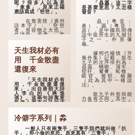
呢？很多人以為是
「贔屭」這二字
「拿拿」，原來正確
是甚麼意思？又怎樣
應該寫成「夿夿」。
發音？
在詹憲慈《廣州
贔（粵音：
語本字》：「夿夿
鼻），屭（粵音：
者，形容物之大也。
器），是中國民間傳
俗讀夿，若拿……常
說中龍所生的九個兒
語有曰『一個銀錢大
子之一，外形像
夿夿』。」
龜。
天生我材必有
「夿」形容大，
據明代楊慎《升
「一個銀錢大夿
庵外集》記載，龍生
用 千金散盡
夿」，就形容金錢數
九子的次序排列為：
量之大了。「大夿夿
贔屭、螭吻、蒲牢、
還復來
十萬蚊」，就是說十
狴犴、饕餮、蚣蝮、
萬元是一筆大數目
睚眥、狻猊、椒圖
「天生我材必有
了。
（此為其中一種說
用，千金散盡還復
法）。
來」，出自唐朝大詩
不過，「夿」字
人李白的《將進
本音讀作「巴
龍九子外形與能
酒》。這兩句詩寓意
（bā）」，因此「大
力各有不同，其中，
每個人都有自己的才
夿夿」理應讀成「大
贔屭原形像龜，因為
能，必有用處，在失
巴巴」。問題是，若
能負重，多作為碑
意時不必氣餒，即使
依足本音，...
座，有「碑下龜...
千金耗盡，也可重
冷僻字系列｜掱
來，是人生低潮時激
勵向上的名句。
一般人只有兩隻手，三隻手我們就叫做「扒
手」，即小偷的意思。原來真有「三隻手」？
原詩寫道：「人