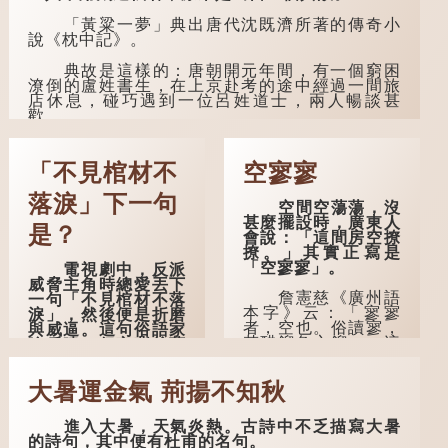
「黃粱一夢」典出唐代沈既濟所著的傳奇小
說《枕中記》。
典故是這樣的：唐朝開元年間，有一個窮困
潦倒的盧姓書生，在上京赴考的途中經過一間旅
店休息，碰巧遇到一位呂姓道士，兩人暢談甚
歡。
言談間，盧姓書生感慨自己雖貴為讀書人，
但一直未能考取功名，仍然貧困，感到十分落
「不見棺材不
空寥寥
泊。於是，道士拿出一個青瓷枕頭，讓...
落淚」下一句
空間空蕩蕩，沒
甚麼擺設時，廣東人
是？
會說：「這間房空撩
撩。」其實正寫是
「空寥寥」。
電視劇中，反派
威脅主角時總愛丟下
詹憲慈《廣州語
一句「不見棺材不落
本字》云：「寥寥
淚」，然後便是折磨
者，空也。俗讀寥，
與威逼。這句俗語家
若醋餾魚之餾。」這
喻戶曉，但它背後藏
個字在古代已經出
着怎樣的故事呢？
現。徐鉉與段玉裁的
大暑運金氣 荊揚不知秋
《說文》注本中，
「不見棺材不落
「寥」是「廫」的篆
淚」的原句，有說法
形，解作空渺、空
是「不見棺材不下
進入大暑，天氣炎熱。古詩中不乏描寫大暑
虛。如《列仙傳·安
淚」或「不見親棺不
的詩句，其中便有杜甫的名句。
期先生》載琊阜老人