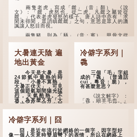
味，孝子要盡養道...
兩隻老虎，寫成「虤」（音：顏）。《說
孔子在《論語·子
文》：「虤，虎怒也。從二虎。凡虤之屬皆從
罕》也說：「知者不
虤。」代表老虎發怒的樣子。唐人詩中亦有「求
惑，仁者不憂，勇者
閑未得閑，眾誚瞋虤虤」之句，意思是眾人的譏
不懼。」「知」與智
諷讓人怒目而視。
慧的「智」相通，四
十歲的男人應已累積
兩隻豬，則為「豩」（音：賓）。甲骨文從
足夠智慧，不再對自
二「豕」，象豬相追逐的樣子。《同文備考》另
己的人生感到困惑、
有一說「豩，豕亂群。」意指一群...
憂慮與恐懼。
大暑連天陰 遍
冷僻字系列｜
地出黃金
毳
今天是大暑，是
三個「毛」字組
24節氣中最熱的時
成的「毳」（普通話
段。「小暑不算熱，
cuì，粵音：脆），
大暑正伏天」，可見
有甚麼意思？
這個節氣期間陽光猛
烈，天氣酷熱。不
《說文解字》 ：
過，為甚麼又有「大
「毳，細羊毛也。」
暑連天陰，遍地出黃
「毳」本指人體或鳥
金」的說法？
獸的毛髮，或由毛織
成的製品。
冷僻字系列｜囧
古人早已留意到
大暑期間的氣候規
人體表面，例如
律。《逸周書·時訓
手臂等部位生長的細
囧，是近年流行於網絡的一個字，因字型好
解》記載：「大暑之
毛，也叫「毳」，又
像一個人失意時雙眉彎下的表情，所以在網絡上