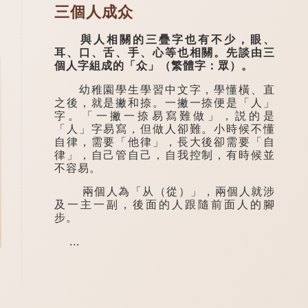
三個人成众
與人相關的三疊字也有不少，眼、
耳、口、舌、手、心等也相關。先談由三
個人字組成的「众」（繁體字：眾）。
幼稚園學生學習中文字，學懂橫、直
之後，就是撇和捺。一撇一捺便是「人」
字。「一撇一捺易寫難做」，説的是
「人」字易寫，但做人卻難。小時候不懂
自律，需要「他律」，長大後卻需要「自
律」，自己管自己，自我控制，有時候並
不容易。
兩個人為「从（從）」，兩個人就涉
及一主一副，後面的人跟隨前面人的腳
步。
...