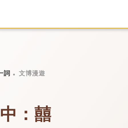
一詞
文博漫遊
高中：囍