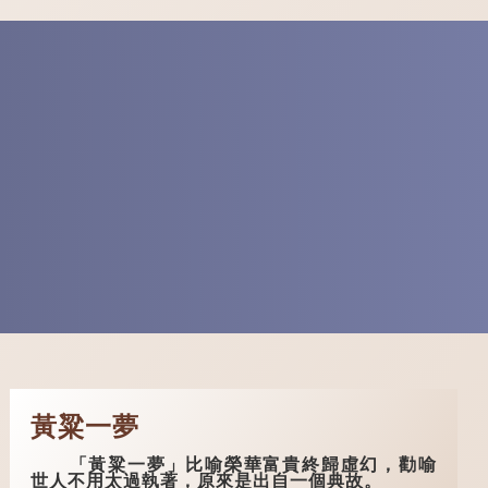
黃粱一夢
「黃粱一夢」比喻榮華富貴終歸虛幻，勸喻
世人不用太過執著，原來是出自一個典故。