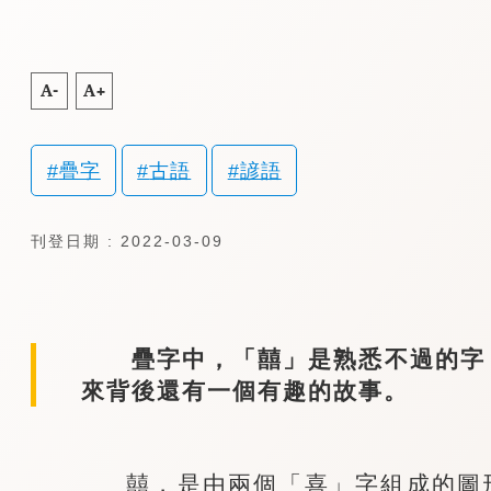
A-
A+
疊字
古語
諺語
刊登日期 : 2022-03-09
疊字中，「囍」是熟悉不過的字，
來背後還有一個有趣的故事。
囍，是由兩個「喜」字組成的圖形