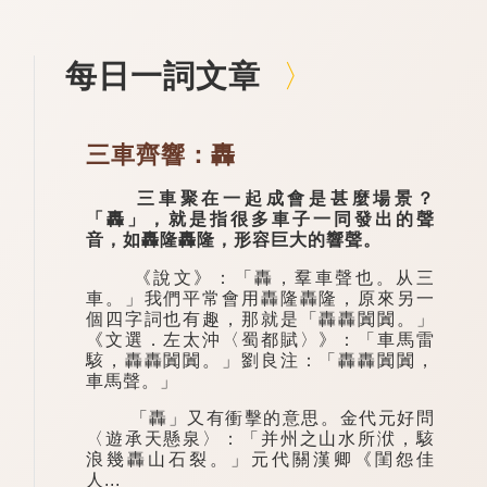
每日一詞文章
三車齊響：轟
三車聚在一起成會是甚麼場景？
「轟」，就是指很多車子一同發出的聲
音，如轟隆轟隆，形容巨大的響聲。
《說文》：「轟，羣車聲也。从三
車。」我們平常會用轟隆轟隆，原來另一
個四字詞也有趣，那就是「轟轟闐闐。」
《文選．左太沖〈蜀都賦〉》：「車馬雷
駭，轟轟闐闐。」劉良注：「轟轟闐闐，
車馬聲。」
「轟」又有衝擊的意思。金代元好問
〈遊承天懸泉〉：「并州之山水所洑，駭
浪幾轟山石裂。」元代關漢卿《閨怨佳
人...