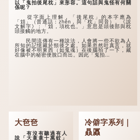
以「鬼拍後尾枕」來形容。這句話與鬼怪有何關
係呢？
從字面上理解，「後尾枕」的本字應為
「䪴」（普通話：zhěn，與「枕」同音）。《說
文解字》：「䪴，項枕也。」意思是頭後部與枕
頭接觸的地方。
民間流傳有一種說法，人會將一些不欲為人
所知的記憶藏於頸後之處。如果忽然吐真言，就
好像被不明東西（如鬼魂）在後腦拍了一下，藏
在腦中的秘密便脫口而出。因此「鬼拍...
大夿夿
冷僻字系列｜
贔屭
有沒有聽過有人
說「大拿拿十萬蚊」