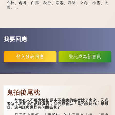
立秋、處暑、白露、秋分、寒露、霜降、立冬、小雪、大
雪、...
我要回應
登入
發表回應
登記
成為新會員
鬼拍後尾枕
每當有人不經意地把原本不應說的秘密說了出來，又或
者做了壞事後忽然吐真言，我們都會以「鬼拍後尾枕」來形
容。這句話與鬼怪有何關係呢？
從字面上理解，「後尾枕」的本字應為「䪴」（普通