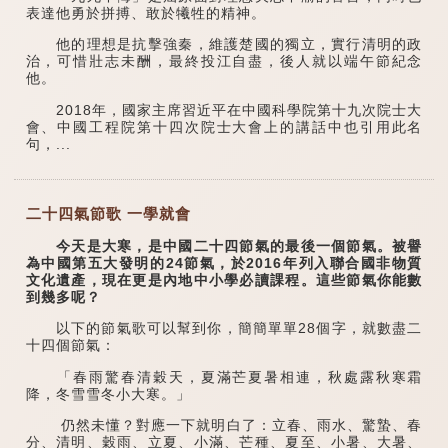
表達他勇於拼搏、敢於犧牲的精神。
他的理想是抗擊強秦，維護楚國的獨立，實行清明的政
治，可惜壯志未酬，最終投江自盡，後人就以端午節紀念
他。
2018年，國家主席習近平在中國科學院第十九次院士大
會、中國工程院第十四次院士大會上的講話中也引用此名
句，...
二十四氣節歌 一學就會
今天是大寒，是中國二十四節氣的最後一個節氣。被譽
為中國第五大發明的24節氣，於2016年列入聯合國非物質
文化遺產，現在更是內地中小學必讀課程。這些節氣你能數
到幾多呢？
以下的節氣歌可以幫到你，簡簡單單28個字，就數盡二
十四個節氣：
「春雨驚春清穀天，夏滿芒夏暑相連，秋處露秋寒霜
降，冬雪雪冬小大寒。」
仍然未懂？對應一下就明白了：立春、雨水、驚蟄、春
分、清明、穀雨、立夏、小滿、芒種、夏至、小暑、大暑、