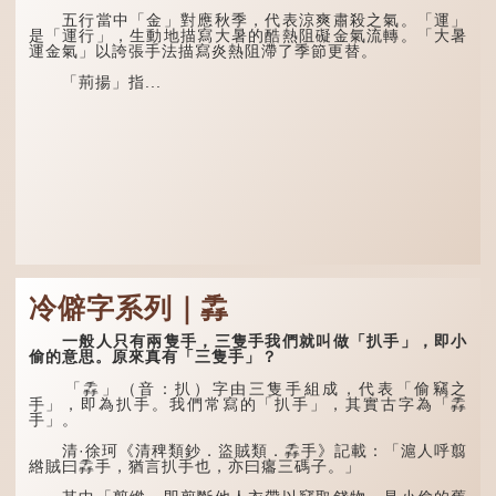
五行當中「金」對應秋季，代表涼爽肅殺之氣。「運」
是「運行」，生動地描寫大暑的酷熱阻礙金氣流轉。「大暑
運金氣」以誇張手法描寫炎熱阻滯了季節更替。
「荊揚」指...
冷僻字系列｜掱
一般人只有兩隻手，三隻手我們就叫做「扒手」，即小
偷的意思。原來真有「三隻手」？
「掱」（音：扒）字由三隻手組成，代表「偷竊之
手」，即為扒手。我們常寫的「扒手」，其實古字為「掱
手」。
清·徐珂《清稗類鈔．盜賊類．掱手》記載：「滬人呼翦
綹賊曰掱手，猶言扒手也，亦曰癟三碼子。」