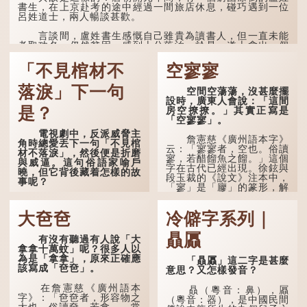
書生，在上京赴考的途中經過一間旅店休息，碰巧遇到一位
呂姓道士，兩人暢談甚歡。
言談間，盧姓書生感慨自己雖貴為讀書人，但一直未能
考取功名，仍然貧困，感到十分落泊。於是，道士拿出一個
青瓷枕頭，讓...
「不見棺材不
空寥寥
落淚」下一句
空間空蕩蕩，沒甚麼擺
設時，廣東人會說：「這間
是？
房空撩撩。」其實正寫是
「空寥寥」。
電視劇中，反派威脅主
詹憲慈《廣州語本字》
角時總愛丟下一句「不見棺
云：「寥寥者，空也。俗讀
材不落淚」，然後便是折磨
寥，若醋餾魚之餾。」這個
與威逼。這句俗語家喻戶
字在古代已經出現。徐鉉與
曉，但它背後藏着怎樣的故
段玉裁的《說文》注本中，
事呢？
「寥」是「廫」的篆形，解
作空渺、空虛。如《列仙傳
「不見棺材不落淚」的
·安期先生》載琊阜老人故
原句，有說法是「不見棺材
大夿夿
冷僻字系列｜
事，以「寥寥安期，虛質高
不下淚」或「不見親棺不下
清」形容空虛無所事事。
淚」，出自明朝蘭陵笑笑生
贔屭
有沒有聽過有人說「大
所著的《金瓶梅詞話》第九
拿拿十萬蚊」呢？很多人以
十八回。原意是指人未親眼
為是「拿拿」，原來正確應
見到親人棺木，便不會真正
「贔屭」這二字是甚麼
該寫成「夿夿」。
感到悲傷；後來引申為比喻
意思？又怎樣發音？
人執迷不悟，不到徹底失
敗，便不肯罷休。
在詹憲慈《廣州語本
贔（粵音：鼻），屭
字》：「夿夿者，形容物之
（粵音：器），是中國民間
大也。俗讀夿，若拿……常
許多人對這上半句耳熟