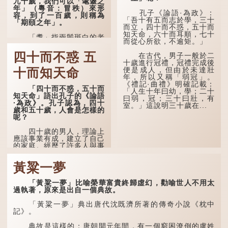
九十歲，我們可以「耄耋之
年」（粵音：冒秩）來形
孔子《論語·為政》：
容，到了一百歲，則稱為
「吾十有五而志於學，三十
「期頤之年」。
而立，四十而不惑，五十而
知天命，六十而耳順，七十
「耄」指兩鬢斑白的老
而從心所欲，不逾矩。」
人家，亦含有思想紊亂的意
思；「耋」更有跌倒的意
四十而不惑 五
在古代，男子一般於二
思，也是用來形容老人家
十歲進行冠禮，冠禮完成後
的。
便是成人，但由於未達壯
十而知天命
年，所以又稱「弱冠」。
曹操《對酒歌》就曾寫
《禮記·曲禮》明確記載：
道：「耄耋皆得以壽終，恩
「四十而不惑，五十而
「人生十年曰幼，學；二十
澤廣及草木昆蟲。」
知天命」語出孔子的《論語
曰弱，冠；三十曰壯，有
·為政》。孔子認為，四十
室。」這說明三十歲在...
到了一百歲呢？
歲和五十歲，人會是怎樣的
呢？
那麼就可以稱為「期
頤」。《禮記.曲禮上》：
四十歲的男人，理論上
「百年曰期頤。」鄭玄註：
應該事業有成，建立了自己
「期，猶要也；頤，養也。
的家庭。經歷了許多人與事
不知衣服食味，孝子要盡養
之後，對事物有了自己的判
道...
斷能力，不會輕易為表象所
黃粱一夢
迷惑。
孔子在《論語·子罕》
「黃粱一夢」比喻榮華富貴終歸虛幻，勸喻世人不用太
也說：「知者不惑，仁者不
過執著，原來是出自一個典故。
憂，勇者不懼。」「知」與
智慧的「智」相通，四十歲
「黃粱一夢」典出唐代沈既濟所著的傳奇小說《枕中
的男人應已累積足夠智慧，
記》。
不再對自己的人生感到困
惑、憂慮與恐懼。
典故是這樣的：唐朝開元年間，有一個窮困潦倒的盧姓