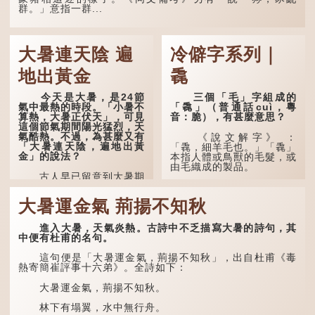
玄宗賜金放還約八年，這期
群。」意指一群...
間經常與朋友遊山玩水，部
分詩作顯露出懷才...
大暑連天陰 遍
冷僻字系列｜
地出黃金
毳
今天是大暑，是24節
三個「毛」字組成的
氣中最熱的時段。「小暑不
「毳」（普通話cuì，粵
算熱，大暑正伏天」，可見
音：脆），有甚麼意思？
這個節氣期間陽光猛烈，天
氣酷熱。不過，為甚麼又有
《說文解字》 ：
「大暑連天陰，遍地出黃
「毳，細羊毛也。」「毳」
金」的說法？
本指人體或鳥獸的毛髮，或
由毛織成的製品。
古人早已留意到大暑期
間的氣候規律。《逸周書·
人體表面，例如手臂等
時訓解》記載：「大暑之
部位生長的細毛，也叫
大暑運金氣 荊揚不知秋
日，腐草化為螢。又五日，
「毳」，又叫「寒毛」、
土潤溽暑。又五日，大雨時
「汗毛」。
行。」意思是說，大暑時節
進入大暑，天氣炎熱。古詩中不乏描寫大暑的詩句，其
螢火蟲出生，土地濕熱，常
醫學上，「毳毛」是一
中便有杜甫的名句。
有大雨出現。
個專有名詞。它指人類在兒
童時期長出的一種細小、不
這句便是「大暑運金氣，荊揚不知秋」，出自杜甫《毒
易注意到卻又幾乎遍布全身
熱寄簡崔評事十六弟》。全詩如下：
的毛髮。毳毛的密度因人而
異，其長度則通常不會...
大暑運金氣，荊揚不知秋。
林下有塌翼，水中無行舟。