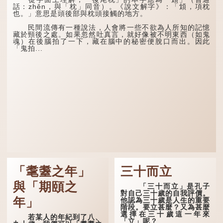
話：zhěn，與「枕」同音）。《說文解字》：「䪴，項枕
也。」意思是頭後部與枕頭接觸的地方。
民間流傳有一種說法，人會將一些不欲為人所知的記憶
藏於頸後之處。如果忽然吐真言，就好像被不明東西（如鬼
魂）在後腦拍了一下，藏在腦中的秘密便脫口而出。因此
「鬼拍...
「耄耋之年」
三十而立
與「期頤之
「三十而立」是孔子
對自己三十歲的自我評價。
年」
他認為三十歲是人生的重要
階段。要立甚麼？又為甚麼
選擇在三十歲這一年來
若某人的年紀到了八、
「立」呢？