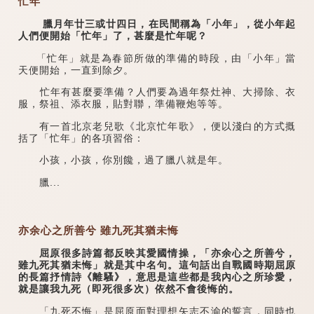
忙年
臘月年廿三或廿四日，在民間稱為「小年」，從小年起
人們便開始「忙年」了，甚麼是忙年呢？
「忙年」就是為春節所做的準備的時段，由「小年」當
天便開始，一直到除夕。
忙年有甚麼要準備？人們要為過年祭灶神、大掃除、衣
服，祭祖、添衣服，貼對聯，準備鞭炮等等。
有一首北京老兒歌《北京忙年歌》，便以淺白的方式摡
括了「忙年」的各項習俗：
小孩，小孩，你別饞，過了臘八就是年。
臘...
亦余心之所善兮 雖九死其猶未悔
屈原很多詩篇都反映其愛國情操，「亦余心之所善兮，
雖九死其猶未悔」就是其中名句。這句話出自戰國時期屈原
的長篇抒情詩《離騷》，意思是這些都是我內心之所珍愛，
就是讓我九死（即死很多次）依然不會後悔的。
「九死不悔」是屈原面對理想矢志不渝的誓言，同時也