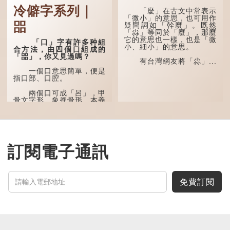
冷僻字系列｜
多年前，蘋果手機推出
「麼」在古文中常表示
iPhone12時，曾宣傳它的
「微小」的意思，也可用作
㗊
鏡頭有專業的運算攝影功
疑問詞如「幹麼」。既然
能，便用上「瞐」這個字，
「尛」等同於「麼」，那麼
表達iPhone12有由8位提
它的意思也一樣，也是「微
「口」字有許多种組
升至10位HDR影片拍攝功
小、細小」的意思。
合方法，由四個口組成的
能，能自動進行杜比視界調
「㗊」，你又見過嗎？
色，達到專...
有台灣網友將「尛」...
一個口意思簡單，便是
指口部、口腔。
兩個口可成「呂」，甲
骨文字形，象脊骨形，本義
是指脊椎骨，中間有一條豎
線把脊椎段串聯起來。現代
通用為姓氏。兩個口也可以
寫成「吅」（音：喧），古
同「喧」，是大聲呼叫的意
思。
訂閱電子通訊
三個口為「品」，這個
字用法最為普遍。始見於商
代甲骨文，古字形從三口，
表示眾多。《說文解...
免費訂閱