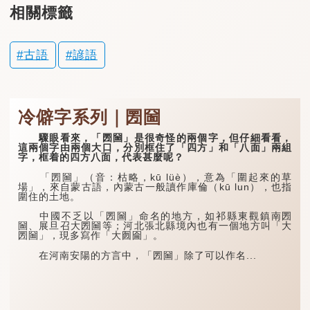
相關標籤
古語
諺語
冷僻字系列｜圐圙
驟眼看來，「圐圙」是很奇怪的兩個字，但仔細看看，
這兩個字由兩個大口，分別框住了「四方」和「八面」兩組
字，框着的四方八面，代表甚麼呢？
「圐圙」（音：枯略，kū lüè），意為「圍起來的草
場」，來自蒙古語，內蒙古一般讀作庫倫（kū lun），也指
圍住的土地。
中國不乏以「圐圙」命名的地方，如祁縣東觀鎮南圐
圙、展旦召大圐圙等；河北張北縣境內也有一個地方叫「大
圐圙」，現多寫作「大囫圇」。
在河南安陽的方言中，「圐圙」除了可以作名...