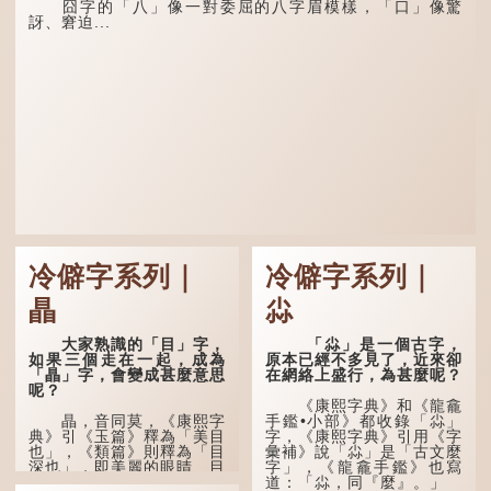
囧字的「八」像一對委屈的八字眉模樣，「口」像驚
訝、窘迫...
冷僻字系列｜
冷僻字系列｜
瞐
尛
大家熟識的「目」字，
「尛」是一個古字，
如果三個走在一起，成為
原本已經不多見了，近來卻
「瞐」字，會變成甚麼意思
在網絡上盛行，為甚麼呢？
呢？
《康熙字典》和《龍龕
瞐，音同莫，《康熙字
手鑑•小部》都收錄「尛」
典》引《玉篇》釋為「美目
字，《康熙字典》引用《字
也」，《類篇》則釋為「目
彙補》說「尛」是「古文麼
深也」，即美麗的眼睛、目
字」，《龍龕手鑑》也寫
光深邃的意思。
道：「尛，同『麼』。」