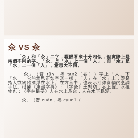
氽 VS 汆
「氽」和「汆」二字，驟眼看來十分相似，但實際上是
兩個不同的字。「氽」是「水」上一個「人」，而「汆」是
「水」上一個「入」，意思大不同。
「氽」（普 tǔn，粵 tan2（吞））字上「人」下
「水」，它的意思正如字形一樣，「人」在「水」上，即是
指人或物體漂浮在水上。在方言中，也表示油炸食物的烹調
手法。根據《康熙字典》：《字彙》土懇切，吞上聲。水推
物也；《字林撮要》人在水上爲氽，人在水下爲溺。
「汆」（普 cuān，粵 cyun1（...