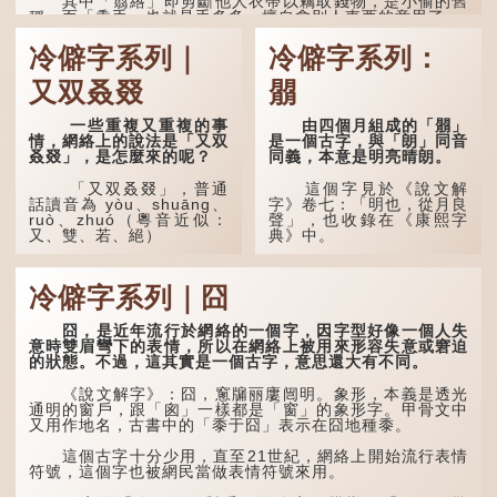
其中「翦綹」即剪斷他人衣帶以竊取錢物，是小偷的舊
稱。而「掱手」也就是手多多，擅自拿別人東西的意思了...
冷僻字系列｜
冷僻字系列：
又双叒叕
朤
一些重複又重複的事
由四個月組成的「朤」
情，網絡上的說法是「又双
是一個古字，與「朗」同音
叒叕」，是怎麼來的呢？
同義，本意是明亮晴朗。
「又双叒叕」，普通
這個字見於《說文解
話讀音為 yòu、shuāng、
字》卷七：「明也，從月良
ruò、zhuó（粵音近似：
聲」，也收錄在《康熙字
又、雙、若、絕）
典》中。
「又」和「双」比較
這個字，用法頗多。
易理解，前者表示再次，後
冷僻字系列｜囧
者表示一對，兩個「又」便
「朤朤乾坤，捨我其
是「双」。
誰。」乾坤是《周易》中的
兩個卦名，這裏指天地、宇
囧，是近年流行於網絡的一個字，因字型好像一個人失
「叒」（音：若）原是
宙等，形容政治清明，天下
意時雙眉彎下的表情，所以在網絡上被用來形容失意或窘迫
古代神話中的樹木名
太平！
的狀態。不過，這其實是一個古字，意思還大有不同。
稱。 《說文解字·叒部》：
「叒，日初出東方湯谷所登
「天空朤朤，任鳥兒高
《說文解字》：囧，窻牖丽廔闿明。象形，本義是透光
榑桑，叒木也。」
飛。」也是指天清氣明，鳥
通明的窗戶，跟「囪」一樣都是「窗」的象形字。甲骨文中
兒可高飛。
又用作地名，古書中的「黍于囧」表示在囧地種黍。
「叕...
「朤朤脆脆」就是形容
這個古字十分少用，直至21世紀，網絡上開始流行表情
辦事爽快乾脆。我們熟...
符號，這個字也被網民當做表情符號來用。