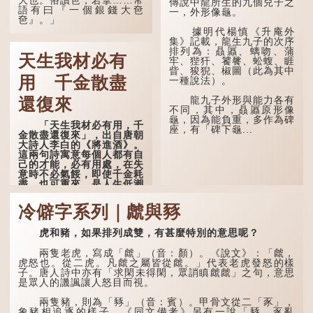
傳說中龍所生的九個兒子之
語有曰『一個銀錢大夿
能詳，但它其實還有下半句
一，外形像龜。
夿』。」
——「不到黃河心不死」...
據明代楊慎《升庵外
「夿」形容大，「一個
集》記載，龍生九子的次序
銀錢大夿夿」，就形容金錢
排列為：贔屭、螭吻、蒲
天生我材必有
數量之大了。「大夿夿十萬
牢、狴犴、饕餮、蚣蝮、睚
蚊」，就是說十萬元是一筆
眥、狻猊、椒圖（此為其中
大數目了。
用 千金散盡
一種說法）。
不過，「夿」字本音讀
龍九子外形與能力各有
還復來
作「巴（bā）」，因此
不同，其中，贔屭原形像
「大夿夿」理應讀成「大巴
龜，因為能負重，多作為碑
「天生我材必有用，千
巴」。問題是，若依足本
座，有「碑下龜...
金散盡還復來」，出自唐朝
音，...
大詩人李白的《將進酒》。
這兩句詩寓意每個人都有自
己的才能，必有用處，在失
意時不必氣餒，即使千金耗
盡，也可重來，是人生低潮
時激勵向上的名句。
冷僻字系列｜虤與豩
原詩寫道：「人生得意
須盡歡，莫使金樽空對月。
虎和豬，如果排列成雙，有甚麼特別的意思呢？
天生我材必有用，千金散盡
還復來。烹羊宰牛且為樂，
會須一飲三百杯。」意思是
兩隻老虎，寫成「虤」（音：顏）。《說文》：「虤，
說：上天給了我才能，必然
虎怒也。從二虎。凡虤之屬皆從虤。」代表老虎發怒的樣
有用到的地方；即使千金散
子。唐人詩中亦有「求閑未得閑，眾誚瞋虤虤」之句，意思
去，也終會重新得到。
是眾人的譏諷讓人怒目而視。
李白作此詩時，大約是
兩隻豬，則為「豩」（音：賓）。甲骨文從二「豕」，
天寶十一年。當時他已被唐
象豬相追逐的樣子。《同文備考》另有一說「豩，豕亂