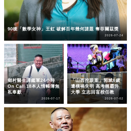
90後「數學女神」王虹 破解百年幾何謎題 奪菲爾茲獎
2026-07-24
鄉村醫生譚鑑軍24小時
「山西挖眼案」郭斌6歲
On Call 18本人情帳簿無
遭橫禍失明 高考稱霸升
私奉獻
大學 立志回盲校任教
2026-07-17
2026-07-02