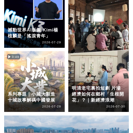
撼動世界AI版圖 Kimi楊
植麟是「搖滾青年」
2026-07-29
3:49
明清老宅裏拍短劇 片場
系列專題｜小城大製造
經濟如何在鄉村「生根開
十城故事解碼中國發展
花」？｜新經濟浪潮
2026-07-28
2026-07-30