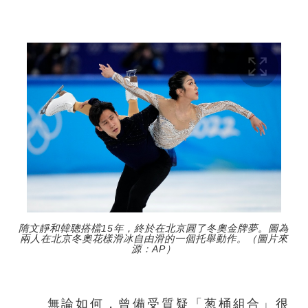
隋文靜和韓聰搭檔15年，終於在北京圓了冬奧金牌夢。圖為
兩人在北京冬奧花樣滑冰自由滑的一個托舉動作。（圖片來
源：AP）
無論如何，曾備受質疑「葱桶組合」很