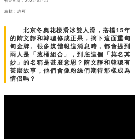
刊登日期 : 2022-02-21
編輯︰許可
北京冬奧花樣滑冰雙人滑，搭檔15年
的隋文靜和韓聰修成正果，摘下這面重甸
甸金牌。很多媒體報這消息時，都會提到
兩人是「葱桶組合」，到底這個「莫名其
妙」的名稱是甚麼意思？隋文靜和韓聰有
甚麼故事，他們會像粉絲們期待那樣成為
情侶嗎？