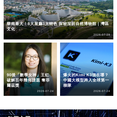
華南最大！8大展廳3大特色 探秘深圳自然博物館｜灣區
文化
2026-07-29
90後「數學女神」王虹
爆火的Kimi K3強在哪？
破解百年幾何謎題 奪菲
中國大模型跨入全球第一
爾茲獎
梯隊
2026-07-24
2026-07-24