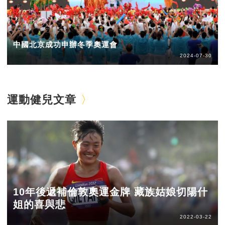
中國北京成功申辦冬季奧運會
2024-07-30
運動健兒文章
10年後遞補倫敦奧運金牌 藏族姑娘切陽什
姐的喜與悲
2022-03-22