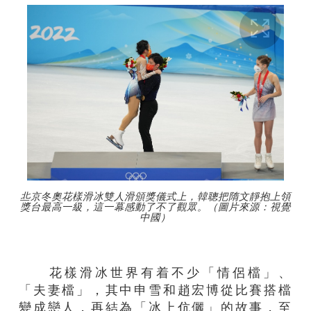
丠京冬奧花樣滑冰雙人滑頒獎儀式上，韓聰把隋文靜抱上領
獎台最高一級，這一幕感動了不了觀眾。（圖片來源：視覺
中國）
花樣滑冰世界有着不少「情侶檔」、
「夫妻檔」，其中申雪和趙宏博從比賽搭檔
變成戀人，再結為「冰上伉儷」的故事，至