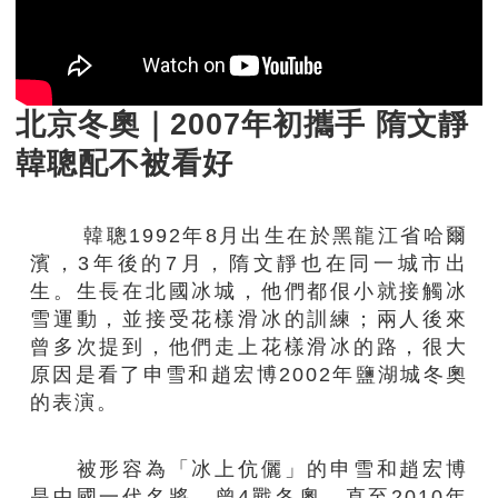
北京冬奧｜2007年初攜手 隋文靜
韓聰配不被看好
韓聰1992年8月出生在於黑龍江省哈爾
濱，3年後的7月，隋文靜也在同一城市出
生。生長在北國冰城，他們都佷小就接觸冰
雪運動，並接受花樣滑冰的訓練；兩人後來
曾多次提到，他們走上花樣滑冰的路，很大
原因是看了申雪和趙宏博2002年鹽湖城冬奧
的表演。
被形容為「冰上伉儷」的申雪和趙宏博
是中國一代名將，曾4戰冬奧，直至2010年