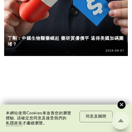
丁剛：中國生物醫藥崛起 藥研質優價平 逼得美國加碼圍
堵？
2026-08-07
本網站使用Cookies來改善您的瀏覽
同意及關閉
體驗, 請確定您同意及接受我們的
私隱政策
才繼續瀏覽。