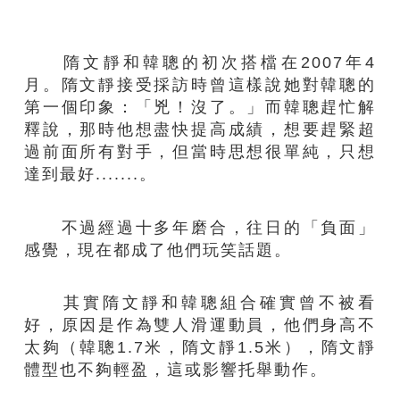
隋文靜和韓聰的初次搭檔在2007年4
月。隋文靜接受採訪時曾這樣說她對韓聰的
第一個印象：「兇！沒了。」而韓聰趕忙解
釋說，那時他想盡快提高成績，想要趕緊超
過前面所有對手，但當時思想很單純，只想
達到最好.......。
不過經過十多年磨合，往日的「負面」
感覺，現在都成了他們玩笑話題。
其實隋文靜和韓聰組合確實曾不被看
好，原因是作為雙人滑運動員，他們身高不
太夠（韓聰1.7米，隋文靜1.5米），隋文靜
體型也不夠輕盈，這或影響托舉動作。