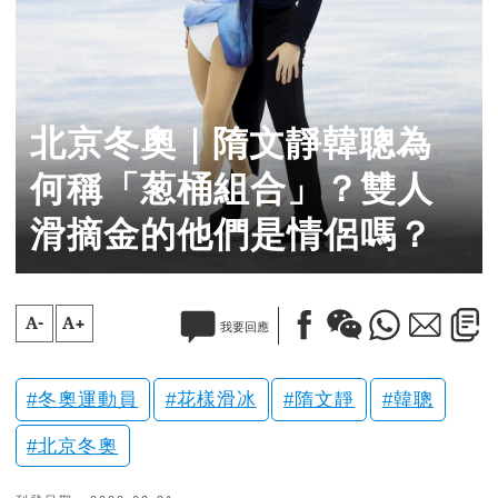
北京冬奧｜隋文靜韓聰為
何稱「葱桶組合」？雙人
滑摘金的他們是情侶嗎？
A-
A+
我要回應
冬奧運動員
花樣滑冰
隋文靜
韓聰
北京冬奧