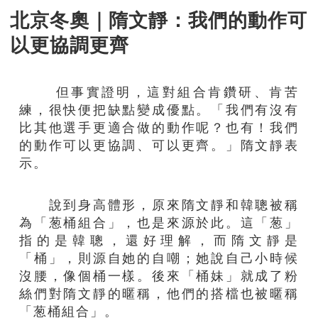
北京冬奧｜隋文靜：我們的動作可
以更協調更齊
但事實證明，這對組合肯鑽研、肯苦
練，很快便把缺點變成優點。「我們有沒有
比其他選手更適合做的動作呢？也有！我們
的動作可以更協調、可以更齊。」隋文靜表
示。
說到身高體形，原來隋文靜和韓聰被稱
為「葱桶組合」，也是來源於此。這「葱」
指的是韓聰，還好理解，而隋文靜是
「桶」，則源自她的自嘲；她說自己小時候
沒腰，像個桶一樣。後來「桶妹」就成了粉
絲們對隋文靜的暱稱，他們的搭檔也被暱稱
「葱桶組合」。