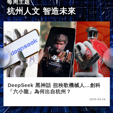
每周主題
杭州人文 智造未來
DeepSeek 黑神話 扭秧歌機械人...創科
「六小龍」為何出自杭州？
2025-03-24