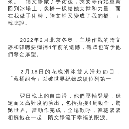
來。「隋文靜做了手術後，我要等待她重新
回到冰場上，像橋一樣給她支撑和力量。而
在我做手術時，隋文靜又變成了我的橋。」
韓聰說。
2022年2月北京冬奧，主場作戰的隋文
靜和韓聰要彌補4年前的遺憾，觀眾也寄予他
們奪金厚望。
2月18日的花樣滑冰雙人滑短節目，
「葱桶組合」以破世界紀錄成績位列第一。
翌日晚上的自由滑，他們壓軸登場，穩
定而又高難度的演出，包括拋接4周動作，驚
艷世界。當動作完成，全場歡呼，韓聰緊緊
相擁抱在一起，隋文靜流下幸福的眼淚。