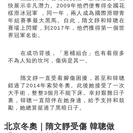
快展示非凡潛力。2009年他們便奪得全國花
樣滑冰冠軍 ，同一年，兩人成為國際滑聯青
年組賽事最大黑馬。自此，隋文靜和韓聰在
賽場上閃耀，到2017年，他們獲得第一個世
界冠軍名銜。
在成功背後，「葱桶組合」也有着很多
不為人知的坎坷，傷病是其一。
隋文靜一直受着腳傷困擾，甚至和韓聰
錯過了2014年索契冬奧。此後她接受了一次
大手術，整整3個月不能下床。幸好艱難日子
裏，韓聰一直陪伴在她身邊，給予支持和鼓
勵，她總算挺過了黑暗日子。
北京冬奧｜隋文靜受傷 韓聰做