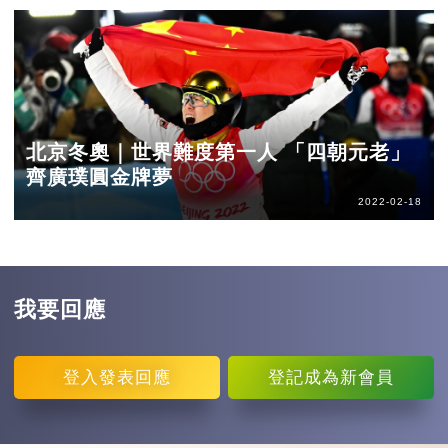
北京冬奧｜世界難度第一人 「四朝元老」
齊廣璞圓金牌夢
2022-02-18
我要回應
登入
發表回應
登記
成為新會員