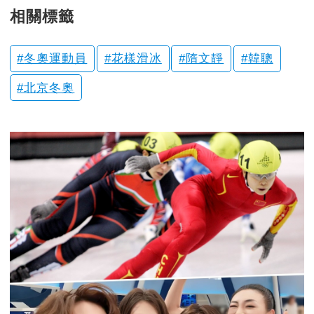
相關標籤
冬奧運動員
花樣滑冰
隋文靜
韓聰
北京冬奧