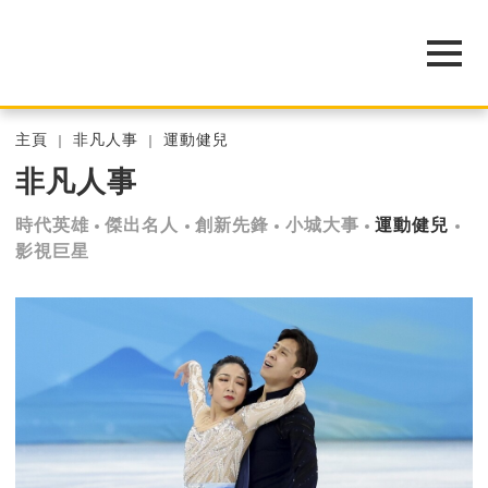
主頁
非凡人事
運動健兒
非凡人事
時代英雄
傑出名人
創新先鋒
小城大事
運動健兒
影視巨星