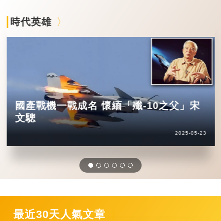
時代英雄
國產戰機一戰成名 懷緬「殲-10之父」宋
文驄
2025-05-23
最近30天人氣文章