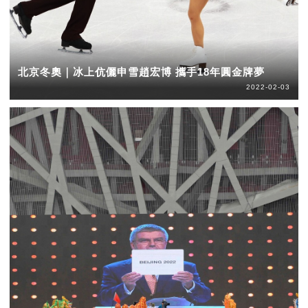
北京冬奧｜冰上伉儷申雪趙宏博 攜手18年圓金牌夢
2022-02-03