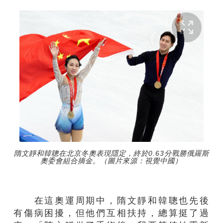
隋文靜和韓聰在北京冬奧表現隱定，終於0.63分戰勝俄羅斯
奧委會組合摘金。（圖片來源：視覺中國）
在這奧運周期中，隋文靜和韓聰也先後
有傷病困擾，但他們互相扶持，總算挺了過