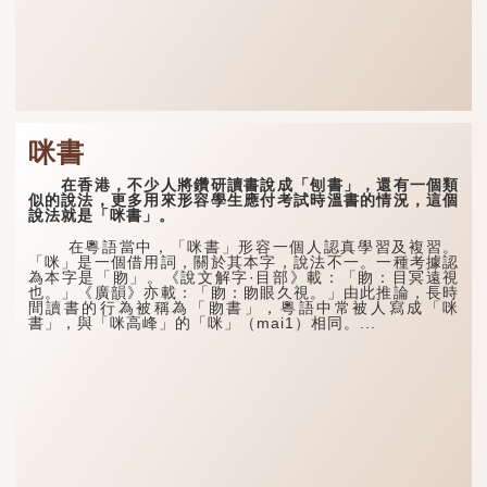
咪書
在香港，不少人將鑽研讀書說成「刨書」，還有一個類
似的說法，更多用來形容學生應付考試時溫書的情況，這個
說法就是「咪書」。
在粵語當中，「咪書」形容一個人認真學習及複習。
「咪」是一個借用詞，關於其本字，說法不一。一種考據認
為本字是「䀛」。《說文解字·目部》載：「䀛：目冥遠視
也。」《廣韻》亦載：「䀛：䀛眼久視。」由此推論，長時
間讀書的行為被稱為「䀛書」，粵語中常被人寫成「咪
書」，與「咪高峰」的「咪」（mai1）相同。...