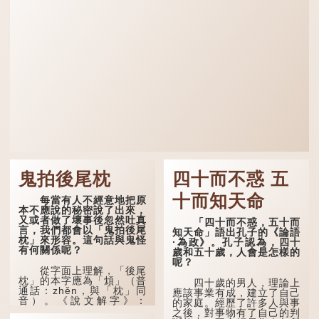
鬼拍後尾枕
四十而不惑 五
十而知天命
每當有人不經意地把原
本不應說的秘密說了出來，
又或者做了壞事後忽然吐真
「四十而不惑，五十而
言，我們都會以「鬼拍後尾
知天命」語出孔子的《論語
枕」來形容。這句話與鬼怪
·為政》。孔子認為，四十
有何關係呢？
歲和五十歲，人會是怎樣的
呢？
從字面上理解，「後尾
枕」的本字應為「䪴」（普
四十歲的男人，理論上
通話：zhěn，與「枕」同
應該事業有成，建立了自己
音）。《說文解字》：
的家庭。經歷了許多人與事
「䪴，項枕也。」意思是頭
之後，對事物有了自己的判