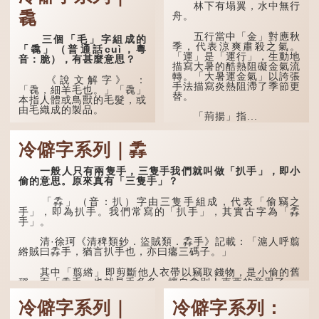
清」形容空虛無所事事。
林下有塌翼，水中無行
毳
舟。
五行當中「金」對應秋
三個「毛」字組成的
季，代表涼爽肅殺之氣。
「毳」（普通話cuì，粵
「運」是「運行」，生動地
音：脆），有甚麼意思？
描寫大暑的酷熱阻礙金氣流
轉。「大暑運金氣」以誇張
《說文解字》 ：
手法描寫炎熱阻滯了季節更
「毳，細羊毛也。」「毳」
替。
本指人體或鳥獸的毛髮，或
由毛織成的製品。
「荊揚」指...
人體表面，例如手臂等
部位生長的細毛，也叫
冷僻字系列｜掱
「毳」，又叫「寒毛」、
「汗毛」。
一般人只有兩隻手，三隻手我們就叫做「扒手」，即小
醫學上，「毳毛」是一
偷的意思。原來真有「三隻手」？
個專有名詞。它指人類在兒
童時期長出的一種細小、不
「掱」（音：扒）字由三隻手組成，代表「偷竊之
易注意到卻又幾乎遍布全身
手」，即為扒手。我們常寫的「扒手」，其實古字為「掱
的毛髮。毳毛的密度因人而
手」。
異，其長度則通常不會...
清·徐珂《清稗類鈔．盜賊類．掱手》記載：「滬人呼翦
綹賊曰掱手，猶言扒手也，亦曰癟三碼子。」
其中「翦綹」即剪斷他人衣帶以竊取錢物，是小偷的舊
稱。而「掱手」也就是手多多，擅自拿別人東西的意思了...
冷僻字系列｜
冷僻字系列：