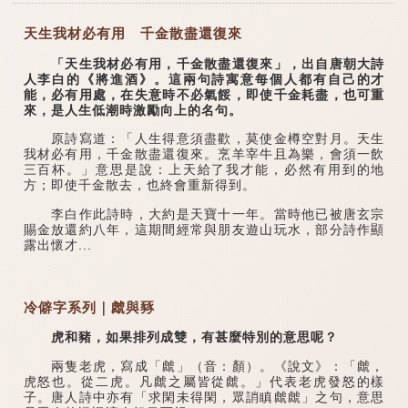
天生我材必有用 千金散盡還復來
「天生我材必有用，千金散盡還復來」，出自唐朝大詩
人李白的《將進酒》。這兩句詩寓意每個人都有自己的才
能，必有用處，在失意時不必氣餒，即使千金耗盡，也可重
來，是人生低潮時激勵向上的名句。
原詩寫道：「人生得意須盡歡，莫使金樽空對月。天生
我材必有用，千金散盡還復來。烹羊宰牛且為樂，會須一飲
三百杯。」意思是說：上天給了我才能，必然有用到的地
方；即使千金散去，也終會重新得到。
李白作此詩時，大約是天寶十一年。當時他已被唐玄宗
賜金放還約八年，這期間經常與朋友遊山玩水，部分詩作顯
露出懷才...
冷僻字系列｜虤與豩
虎和豬，如果排列成雙，有甚麼特別的意思呢？
兩隻老虎，寫成「虤」（音：顏）。《說文》：「虤，
虎怒也。從二虎。凡虤之屬皆從虤。」代表老虎發怒的樣
子。唐人詩中亦有「求閑未得閑，眾誚瞋虤虤」之句，意思