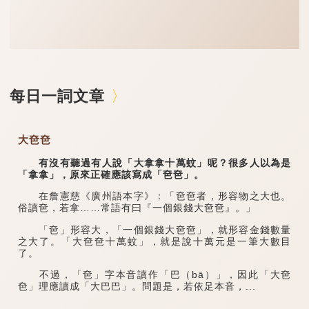
每日一詞文章
大夿夿
有沒有聽過有人說「大拿拿十萬蚊」呢？很多人以為是
「拿拿」，原來正確應該寫成「夿夿」。
在詹憲慈《廣州語本字》：「夿夿者，形容物之大也。
俗讀夿，若拿……常語有曰『一個銀錢大夿夿』。」
「夿」形容大，「一個銀錢大夿夿」，就形容金錢數量
之大了。「大夿夿十萬蚊」，就是說十萬元是一筆大數目
了。
不過，「夿」字本音讀作「巴（bā）」，因此「大夿
夿」理應讀成「大巴巴」。問題是，若依足本音，...