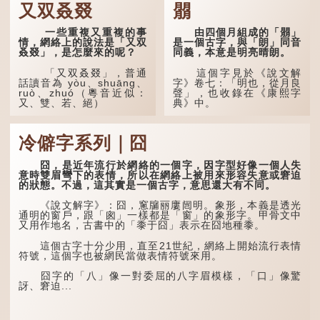
又双叒叕
朤
一些重複又重複的事
由四個月組成的「朤」
情，網絡上的說法是「又双
是一個古字，與「朗」同音
叒叕」，是怎麼來的呢？
同義，本意是明亮晴朗。
「又双叒叕」，普通
這個字見於《說文解
話讀音為 yòu、shuāng、
字》卷七：「明也，從月良
ruò、zhuó（粵音近似：
聲」，也收錄在《康熙字
又、雙、若、絕）
典》中。
「又」和「双」比較
這個字，用法頗多。
易理解，前者表示再次，後
冷僻字系列｜囧
者表示一對，兩個「又」便
「朤朤乾坤，捨我其
是「双」。
誰。」乾坤是《周易》中的
兩個卦名，這裏指天地、宇
囧，是近年流行於網絡的一個字，因字型好像一個人失
「叒」（音：若）原是
宙等，形容政治清明，天下
意時雙眉彎下的表情，所以在網絡上被用來形容失意或窘迫
古代神話中的樹木名
太平！
的狀態。不過，這其實是一個古字，意思還大有不同。
稱。 《說文解字·叒部》：
「叒，日初出東方湯谷所登
「天空朤朤，任鳥兒高
《說文解字》：囧，窻牖丽廔闿明。象形，本義是透光
榑桑，叒木也。」
飛。」也是指天清氣明，鳥
通明的窗戶，跟「囪」一樣都是「窗」的象形字。甲骨文中
兒可高飛。
又用作地名，古書中的「黍于囧」表示在囧地種黍。
「叕...
「朤朤脆脆」就是形容
這個古字十分少用，直至21世紀，網絡上開始流行表情
辦事爽快乾脆。我們熟...
符號，這個字也被網民當做表情符號來用。
囧字的「八」像一對委屈的八字眉模樣，「口」像驚
訝、窘迫...