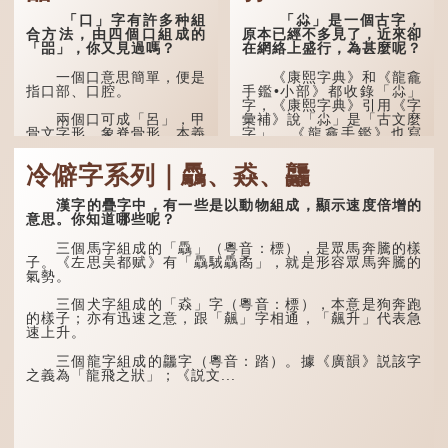
「口」字有許多种組
「尛」是一個古字，
合方法，由四個口組成的
原本已經不多見了，近來卻
「㗊」，你又見過嗎？
在網絡上盛行，為甚麼呢？
一個口意思簡單，便是
《康熙字典》和《龍龕
指口部、口腔。
手鑑•小部》都收錄「尛」
字，《康熙字典》引用《字
彙補》說「尛」是「古文麼
兩個口可成「呂」，甲
字」，《龍龕手鑑》也寫
骨文字形，象脊骨形，本義
道：「尛，同『麼』。」
是指脊椎骨，中間有一條豎
線把脊椎段串聯起來。現代
冷僻字系列｜驫、猋、龘
通用為姓氏。兩個口也可以
「麼」在古文中常表示
寫成「吅」（音：喧），古
「微小」的意思，也可用作
同「喧」，是大聲呼叫的意
疑問詞如「幹麼」。既然
漢字的疊字中，有一些是以動物組成，顯示速度倍增的
思。
「尛」等同於「麼」，那麼
意思。你知道哪些呢？
它的意思也一樣，也是「微
小、細小」的意思。
三個口為「品」，這個
三個馬字組成的「驫」（粵音：標），是眾馬奔騰的樣
字用法最為普遍。始見於商
子。《左思吴都赋》有「驫駥驫矞」，就是形容眾馬奔騰的
代甲骨文，古字形從三口，
有台灣網友將「尛」...
氣勢。
表示眾多。《說文解...
三個犬字組成的「猋」字（粵音：標），本意是狗奔跑
的樣子；亦有迅速之意，跟「飆」字相通，「飆升」代表急
速上升。
三個龍字組成的龘字（粵音：踏）。據《廣韻》説該字
之義為「龍飛之狀」；《説文...