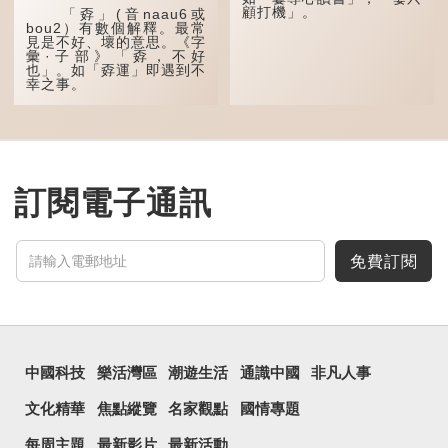
叫「大圐圙」，現多寫作
顧打機」。
「孬」(音naau6或
「大囫圇」。
bou2）有數個解釋。最常
見是不好、壞的意思。《字
在河南安陽的方言中，
彙·子部》「孬，不好
「圐圙」除了可以作名...
也」。如「孬運」即遇到不
幸之事。
第二個解釋是懦弱、無
膽識的意思。如「孬種」方
言中有壞蛋、膽小鬼的含
意，「孬包」也就是指軟弱
無用的人。
訂閱電子通訊
免費訂閱
中國科技
樂活灣區
潮遊生活
通識中國
非凡人事
文化精華
焦點縱覽
名家觀點
國情專題
每周主題
最新影片
最新活動