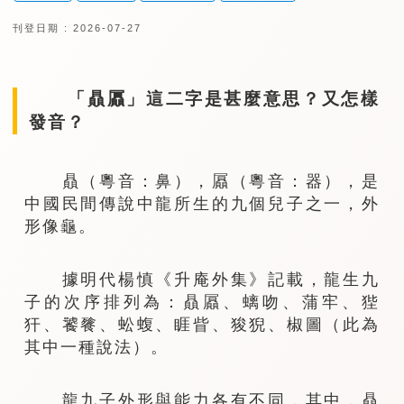
刊登日期 : 2026-07-27
「贔屭」這二字是甚麼意思？又怎樣
發音？
贔（粵音：鼻），屭（粵音：器），是
中國民間傳說中龍所生的九個兒子之一，外
形像龜。
據明代楊慎《升庵外集》記載，龍生九
子的次序排列為：贔屭、螭吻、蒲牢、狴
犴、饕餮、蚣蝮、睚眥、狻猊、椒圖（此為
其中一種說法）。
龍九子外形與能力各有不同，其中，贔