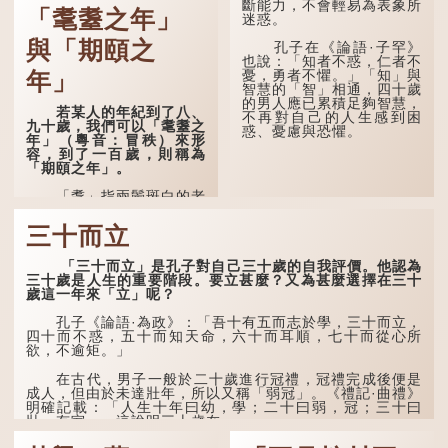
後部與枕頭接觸的地方。
斷能力，不會輕易為表象所
「耄耋之年」
迷惑。
民間流傳有一種說法，
人會將一些不欲為人所知的
與「期頤之
孔子在《論語·子罕》
記憶藏於頸後之處。如果忽
也說：「知者不惑，仁者不
然吐真言，就好像被不明東
憂，勇者不懼。」「知」與
年」
西（如鬼魂）在後腦拍了一
智慧的「智」相通，四十歲
下，藏在腦中的秘密便脫口
的男人應已累積足夠智慧，
若某人的年紀到了八、
而出。因此「鬼拍...
不再對自己的人生感到困
九十歲，我們可以「耄耋之
惑、憂慮與恐懼。
年」（粵音：冒秩）來形
容，到了一百歲，則稱為
「期頤之年」。
「耄」指兩鬢斑白的老
人家，亦含有思想紊亂的意
思；「耋」更有跌倒的意
三十而立
思，也是用來形容老人家
的。
「三十而立」是孔子對自己三十歲的自我評價。他認為
三十歲是人生的重要階段。要立甚麼？又為甚麼選擇在三十
曹操《對酒歌》就曾寫
歲這一年來「立」呢？
道：「耄耋皆得以壽終，恩
澤廣及草木昆蟲。」
孔子《論語·為政》：「吾十有五而志於學，三十而立，
四十而不惑，五十而知天命，六十而耳順，七十而從心所
到了一百歲呢？
欲，不逾矩。」
那麼就可以稱為「期
在古代，男子一般於二十歲進行冠禮，冠禮完成後便是
頤」。《禮記.曲禮上》：
成人，但由於未達壯年，所以又稱「弱冠」。《禮記·曲禮》
「百年曰期頤。」鄭玄註：
明確記載：「人生十年曰幼，學；二十曰弱，冠；三十曰
「期，猶要也；頤，養也。
壯，有室。」這說明三十歲在...
不知衣服食味，孝子要盡養
道...