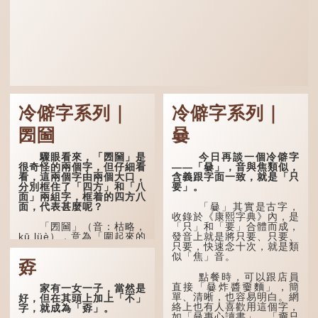
冷僻字系列｜
冷僻字系列｜
圐圙
嘦
驟眼看來，「圐圙」是
今日再談一個冷僻字
很奇怪的兩個字，但仔細看
——「嘦」，音與焦類似，
看，這兩個字由兩個大口，
含義跟字面一致，就是「只
分別框住了「四方」和「八
要」。
面」兩組字，框着的四方八
面，代表甚麼呢？
「嘦」其實是古字，
收錄於《康熙字典》內，是
「圐圙」（音：枯略，
「只」和「要」合體而成，
kū lüè），意為「圍起來的
發音上就是將只要、只要、
草場」，來自蒙古語，內蒙
只要，快速念十次，就是類
古一般讀作庫倫（kū
似「焦」音。
孬
lun），也指圍住的土地。
點餐時，可以跟店員
中國不乏以「圐圙」命
直接「嘦炸醬嫑麵」，簡
家有一女一子，當然是
名的地方，如祁縣東觀鎮南
單、清晰，也容易明白。網
好，但在其頭上加上「不」
圐圙、展旦召大圐圙等；河
絡上也有人喜歡用這個字，
字，就成為「孬」。
北張北縣境內也有一個地方
如「嘦專心讀書」，「嫑只