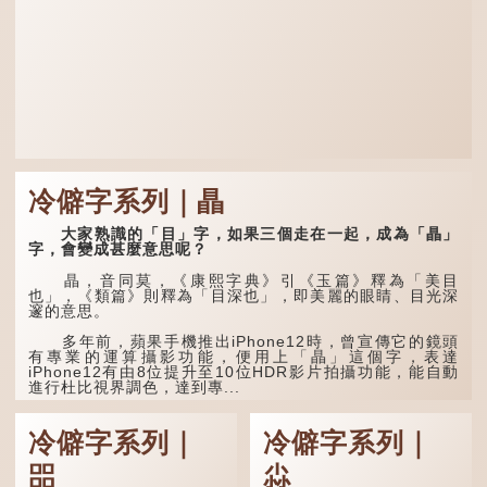
冷僻字系列｜瞐
大家熟識的「目」字，如果三個走在一起，成為「瞐」
字，會變成甚麼意思呢？
瞐，音同莫，《康熙字典》引《玉篇》釋為「美目
也」，《類篇》則釋為「目深也」，即美麗的眼睛、目光深
邃的意思。
多年前，蘋果手機推出iPhone12時，曾宣傳它的鏡頭
有專業的運算攝影功能，便用上「瞐」這個字，表達
iPhone12有由8位提升至10位HDR影片拍攝功能，能自動
進行杜比視界調色，達到專...
冷僻字系列｜
冷僻字系列｜
㗊
尛