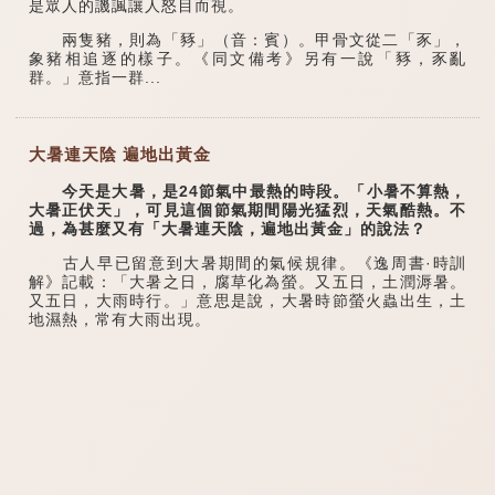
是眾人的譏諷讓人怒目而視。
兩隻豬，則為「豩」（音：賓）。甲骨文從二「豕」，
象豬相追逐的樣子。《同文備考》另有一說「豩，豕亂
群。」意指一群...
大暑連天陰 遍地出黃金
今天是大暑，是24節氣中最熱的時段。「小暑不算熱，
大暑正伏天」，可見這個節氣期間陽光猛烈，天氣酷熱。不
過，為甚麼又有「大暑連天陰，遍地出黃金」的說法？
古人早已留意到大暑期間的氣候規律。《逸周書·時訓
解》記載：「大暑之日，腐草化為螢。又五日，土潤溽暑。
又五日，大雨時行。」意思是說，大暑時節螢火蟲出生，土
地濕熱，常有大雨出現。