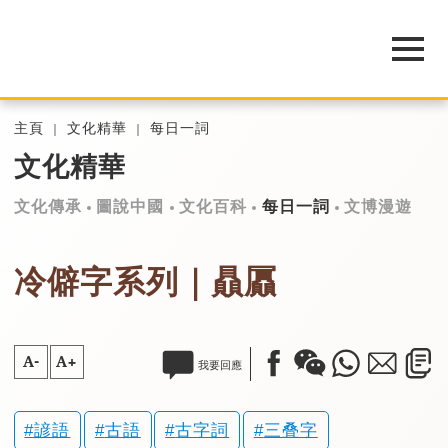
主頁
文化精華
每日一詞
文化精華
文化傳承
圖說中國
文化百科
每日一詞
文博漫遊
冷僻字系列｜贔屭
A-
A+
我要回應
諺語
古語
古字詞
三叠字