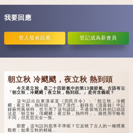
我要回應
登入
發表回應
登記
成為新會員
朝立秋 冷颼颼，夜立秋 熱到頭
今天是立秋，是二十四節氣中的第13個節氣。古語有云
「朝立秋，冷颼颼；夜立秋，熱到頭。」是何含義呢？
這句話出自東漢崔寔《四民月令》：「朝立秋，冷颼
颼；夜立秋，熱到頭」。到了清代，顧祿在《清嘉錄》中記
錄蘇州風俗時，也引用了這句諺語。不過當地百姓的口頭說
法是「朝立秋，渹颼颼；夜立秋，熱吽吽」。雖然用字略有
不同，但意思完全一致。
那麼，這句話到底準不準呢？它反映了古人的一種樸素
觀察：如果立秋的精確...