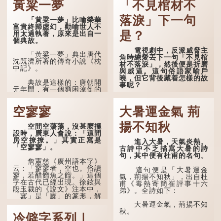
黃粱一夢
「不見棺材不
落淚」下一句
「黃粱一夢」比喻榮華
富貴終歸虛幻，勸喻世人不
是？
用太過執著，原來是出自一
個典故。
電視劇中，反派威脅主
「黃粱一夢」典出唐代
角時總愛丟下一句「不見棺
沈既濟所著的傳奇小說《枕
材不落淚」，然後便是折磨
中記》。
與威逼。這句俗語家喻戶
曉，但它背後藏着怎樣的故
典故是這樣的：唐朝開
事呢？
元年間，有一個窮困潦倒的
盧姓書生，在上京赴考的途
「不見棺材不落淚」
中經過一間旅店休息，碰巧
的原句，有說法是「不見
空寥寥
大暑運金氣 荊
遇到一位呂姓道士，兩人暢
棺材不下淚」或「不見親棺
談甚歡。
不下淚」，出自明朝蘭陵笑
揚不知秋
空間空蕩蕩，沒甚麼擺
笑生所著的《金瓶梅詞話》
言談間，盧姓書生感慨
設時，廣東人會說：「這間
第九十八回。原意是指人未
自己雖貴為讀書人，但一直
房空撩撩。」其實正寫是
親眼見到親人棺木，便不會
進入大暑，天氣炎熱。
未能考取功名，仍然貧困，
「空寥寥」。
真正感到悲傷；後來引申為
古詩中不乏描寫大暑的詩
感到十分落泊。於是，道士
比喻人執迷不悟，不到徹底
句，其中便有杜甫的名句。
拿出一個青瓷枕頭，讓...
失敗，便不肯罷休。
詹憲慈《廣州語本字》
云：「寥寥者，空也。俗讀
這句便是「大暑運金
寥，若醋餾魚之餾。」這個
許多人對這上半句耳熟
氣，荊揚不知秋」，出自杜
字在古代已經出現。徐鉉與
能詳，但它其實還有下半句
甫《毒熱寄簡崔評事十六
段玉裁的《說文》注本中，
——「不到黃河心不死」...
弟》。全詩如下：
「寥」是「廫」的篆形，解
作空渺、空虛。如《列仙傳
大暑運金氣，荊揚不知
·安期先生》載琊阜老人故
秋。
冷僻字系列｜
事，以「寥寥安期，虛質高