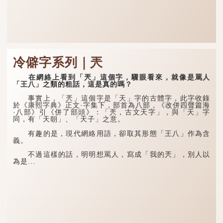
冷僻字系列｜兲
在網絡上看到「兲」這個字，驟眼看來，就像是罵人
「王八」之類的粗話，這是真的嗎？
事實上，「兲」這個字是「天」字的古體字，此字收錄
於《康熙字典》正文·字集下，部首為八部，《改併四聲篇海
·八部》引《併了部頭》：「兲，古文天字」，與「天」字
同，有「天朝」、「天子」之意。
有趣的是，現代網絡用語，卻取其形態「王八」作為含
義。
不過這樣的話，明明想罵人，寫成「我的兲」，別人以
為是...