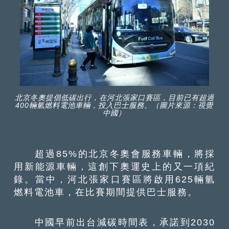
北京冬奧提倡低碳出行，在河北張家口賽區，目前已有超過
400輛氫燃料電池車輛，投入巴士服務。（圖片來源：視覺
中國）
超過85%的北京冬奧會服務車輛，將採
用新能源車輛，這創下奧運史上的又一項紀
錄。當中，河北張家口賽區將啟用625輛氫
燃料電池車，在比賽期間提供巴士服務。
中國早前出台減碳時間表，承諾到2030