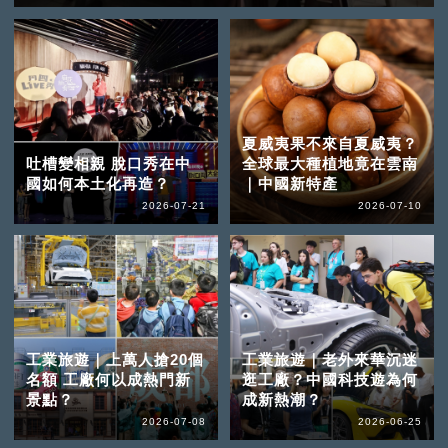
夏威夷果不來自夏威夷？
吐槽變相親 脫口秀在中
全球最大種植地竟在雲南
國如何本土化再造？
｜中國新特產
2026-07-21
2026-07-10
工業旅遊｜上萬人搶20個
工業旅遊｜老外來華沉迷
名額 工廠何以成熱門新
逛工廠？中國科技遊為何
景點？
成新熱潮？
2026-07-08
2026-06-25