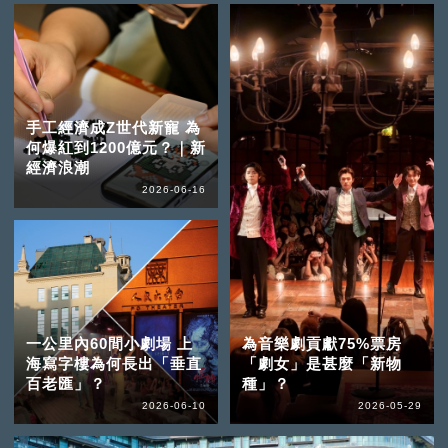
手工經濟成Z世代新寵 為
何爆紅到1200億元？｜新
經濟浪潮
2026-06-16
一公里內60間小劇場 上
為音樂劇貢獻75%票房
海寫字樓為何長出「垂直
「劇女」是甚麼「新物
百老匯」？
種」？
2026-06-10
2026-05-29