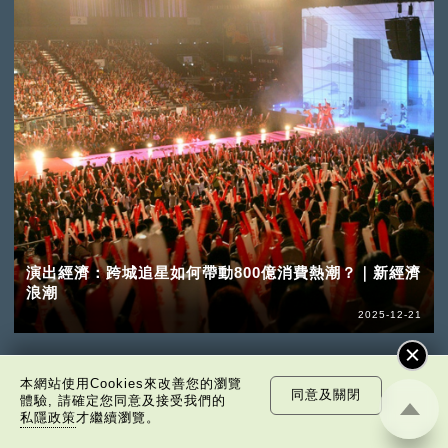
演出經濟：跨城追星如何帶動800億消費熱潮？｜新經濟
浪潮
2025-12-21
本網站使用Cookies來改善您的瀏覽
同意及關閉
體驗, 請確定您同意及接受我們的
私隱政策
才繼續瀏覽。