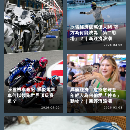
冰雪經濟破萬億大關 南
方為何能成為「第二戰
場」？｜新經濟浪潮
2026-03-05
張雪機車奪冠 重慶電單
異寵經濟：愈怪愈鍾意
車何以領跑世界頂級賽
年輕人為何偏愛「神奇」
道？
動物？｜新經濟浪潮
2026-04-09
2026-03-03