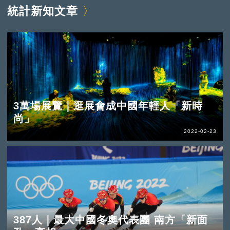
統計新知文章
3萬場展覽｜逛展會成中國年輕人「新時
尚」
2022-02-23
387人｜最大中國冬奧代表團 南方「新面