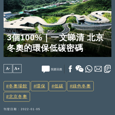
3個100%｜一文睇清 北京
冬奧的環保低碳密碼
A-
A+
我要回應
冬奧場館
環保
低碳
綠色冬奧
北京冬奧
刊登日期 : 2022-01-05