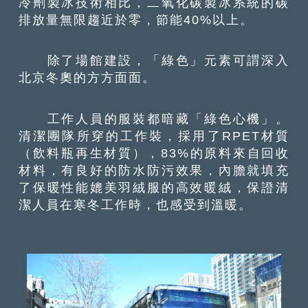
冷劑製冰技術相比，二氧化碳製冰系統的碳
排放量無限趨近於零，節能40%以上。
除了場館建設，「綠色」元素可謂深入
北京冬奧的方方面面。
工作人員的服裝都暗藏「綠色心機」。
清潔團隊所穿的工作裝，採用了RPET材質
（飲料瓶再生材質），83%的原料來自回收
材料，有良好的防水防污效果，內膽就填充
了保暖性能媲美羽絨服的高效暖絨，保證清
潔人員在寒冬工作時，也感受到溫暖。