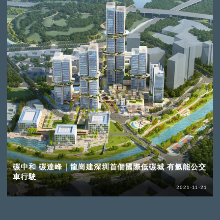
碳中和 碳達峰｜龍崗建深圳首個國際低碳城 有氫能公交
車行駛
2021-11-21