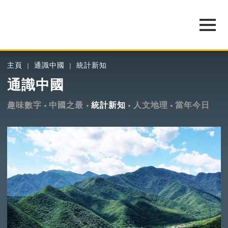
主頁
通識中國
統計新知
通識中國
趣味數字
中國之最
統計新知
人文地理
當年今日