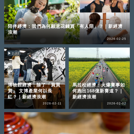
陪伴經濟：我們為何願意花錢買「有人陪」？｜新經濟
浪潮
2026-02-25
2:22
博物館經濟：除了「買買
馬拉松經濟：火爆賽事如
買」 文博產業何以長
何跑出168億新賽道？｜
紅？｜新經濟浪潮
新經濟浪潮
2026-02-11
2026-02-02