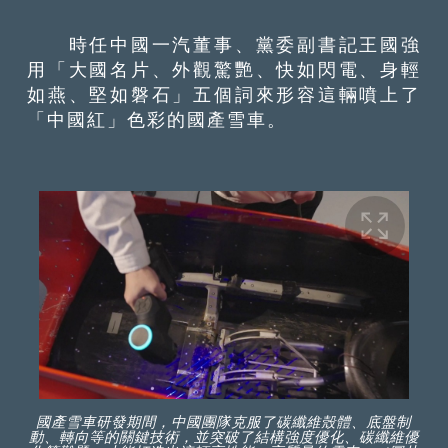
時任中國一汽董事、黨委副書記王國強
用「大國名片、外觀驚艷、快如閃電、身輕
如燕、堅如磐石」五個詞來形容這輛噴上了
「中國紅」色彩的國產雪車。
國產雪車研發期間，中國團隊克服了碳纖維殼體、底盤制
動、轉向等的關鍵技術，並突破了結構強度優化、碳纖維優