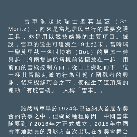
雪車源起於瑞士聖莫里茲（St.
Moritz），向來是當地居民出行的重要交通
工具，亦是用以競技娛樂的主要項目。據
說，雪車的誕生可追溯至19世紀末，當時瑞
士聖莫里茲一名叫博布（Bob）的男孩一時
興起，將兩隻無舵雪橇前後擺放在一起，用
前面的雪橇控制方向，從山上疾馳而下，這
一極其冒險刺激的行為引起了圍觀者的興
趣，後來機緣巧合之下，便催生了這頂新的
運動「有舵雪橇」，人稱「雪車」。
雖然雪車早於1924年已被納入首屆冬奧
會的賽事之中，但礙於種種原因，中國雪車
隊要到了2016年才正式成立，2018年中國
雪車運動員的身影方首次出現在冬奧會舞台