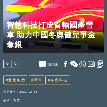
智慧科技打造首輛國產雪
車 助力中國冬奧健兒爭金
奪銀
A-
A+
我要回應
北京冬奧
雪車
冬奧科技
刊登日期 : 2021-12-31
編輯︰昭仁