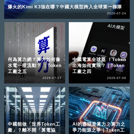
爆火的Kimi K3強在哪？中國大模型跨入全球第一梯隊
2026-07-24
何為算力網？算力如何像
中國電算全球題 ！Token
水電一樣流動？ ｜Token
出海如何實現？｜Token
工廠之五
工廠之四
2026-07-17
2026-07-06
中國能做「世界Token工
AI的盡頭是算力？算力之
廠」？離不開「算電協
爭乃能源之爭｜Token工