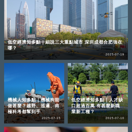
低空經濟知多點｜細說三大重點城市 深圳成都合肥強在
哪？
2025-07-19
機械人知多點｜機械狗能
低空經濟知多點｜人才缺
做甚麼？越野、巡邏、南
口超過百萬 有甚麼新職
極科考都幫到手
業新工種？
2025-07-15
2025-07-10