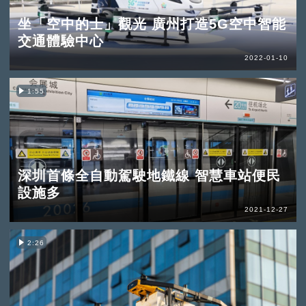
坐「空中的士」觀光 廣州打造5G空中智能
交通體驗中心
2022-01-10
1:55
深圳首條全自動駕駛地鐵線 智慧車站便民
設施多
2021-12-27
2:26