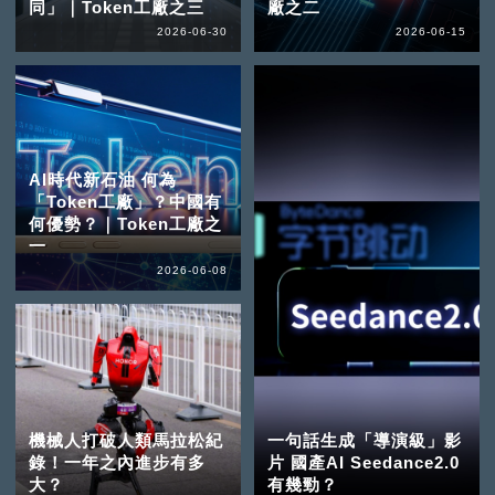
同」｜Token工廠之三
廠之二
2026-06-30
2026-06-15
AI時代新石油 何為
「Token工廠」？中國有
何優勢？｜Token工廠之
一
2026-06-08
機械人打破人類馬拉松紀
一句話生成「導演級」影
錄！一年之內進步有多
片 國產AI Seedance2.0
大？
有幾勁？