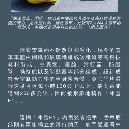
「國產雪車」問世，標誌着中國同樣具備生產高科技運動裝
備的能力。是次交付的「國產雪車」分別有2人和4人雪車兩
種制式，每輛都是頂尖科技的結晶。（網上圖片）
隨着雪車的不斷改良和演化，現今的雪
車車體由鋼鐵和玻璃纖維或碳纖維等高科技
材料製成，由底盤、座艙、滑行器、防護
罩、操縱舵以及制動器等部分組成，設計成
符合空氣動力學的車身複合體，令其平均滑
行速度可達每小時130公里以上，最高甚能
達到250多公里，因而被形象地稱作「冰雪
F1」。
這輛「冰雪F1」內裏裝有把手，雪車底
部則有兩組獨立的滑行鋼刃，舵手通過雪車