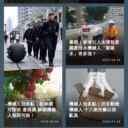
暴雨｜香港引入水浸剋星
國產排水機械人「龍吸
水」有多強？
2025-08-19
機械人知多點｜能抓捕
機械人知多點｜仿生動物
可除冰 會採摘 解鎖機械
機械人 十八般技藝以假
人無限可能！
亂真
2025-09-09
2025-07-24