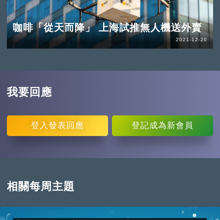
咖啡「從天而降」 上海試推無人機送外賣
2021-12-20
我要回應
登入
發表回應
登記
成為新會員
相關每周主題