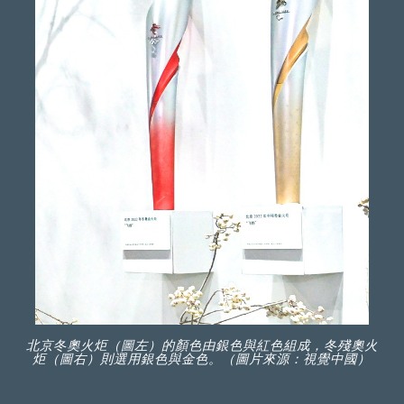
北京冬奧火炬（圖左）的顏色由銀色與紅色組成，冬殘奧火
炬（圖右）則選用銀色與金色。（圖片來源：視覺中國）