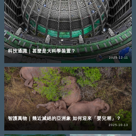
科技通識｜甚麼是大科學裝置？
2025-12-11
智護萬物｜幾近滅絕的亞洲象 如何迎來「嬰兒潮」？
2025-10-13