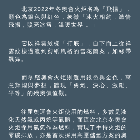
北京2022年冬奧會火炬名為「飛揚」，
顏色為銀色與紅色，象徵「冰火相約，激情
飛揚，照亮冰雪，溫暖世界 。」
它以祥雲紋樣「打底」，自下而上從祥
雲紋樣過渡到剪紙風格的雪花圖案，如絲帶
飄舞。
而冬殘奧會火炬則選用銀色與金色，寓
意輝煌與夢想，體現「勇氣、決心、激勵、
平等」的殘奧價值觀。
往届奧運會火炬使用的燃料，多數是液
化天然氣或丙烷等氣體，而這次北京冬奧會
火炬採用氫氣作為燃料，實現了手持火炬的
零碳排放，亦是首次採用高壓儲氫方案的奧