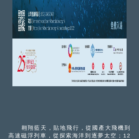
翱翔藍天，貼地飛行，從國產大飛機到
高速磁浮列車，從探索海洋到逐夢太空；12