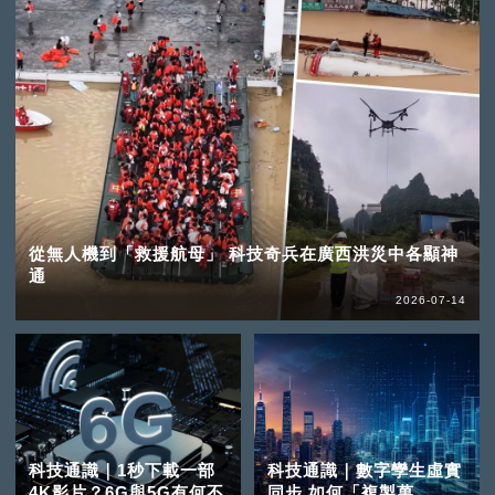
從無人機到「救援航母」 科技奇兵在廣西洪災中各顯神
通
2026-07-14
科技通識｜1秒下載一部
科技通識｜數字孿生虛實
4K影片？6G與5G有何不
同步 如何「複製萬