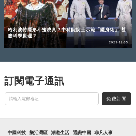
哈利波特隱形斗篷成真？中科院院士示範「隱身術」 甚
麼科學原理？
2023-11-05
訂閱電子通訊
免費訂閱
中國科技
樂活灣區
潮遊生活
通識中國
非凡人事