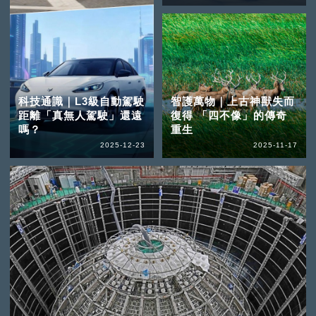
科技通識｜L3級自動駕駛
智護萬物｜上古神獸失而
距離「真無人駕駛」還遠
復得 「四不像」的傳奇
嗎？
重生
2025-12-23
2025-11-17