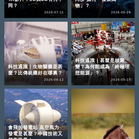
同？
物」？
2026-07-11
2026-06-29
科技通識｜甚麼是核聚
科技通識｜生物醫藥是甚
變？為何能成為「終極理
麼？比傳統藥好在哪裏？
想能源」？
2026-06-12
2026-05-15
會飛的發電站 高空風力
發電是甚麼？中國技術又