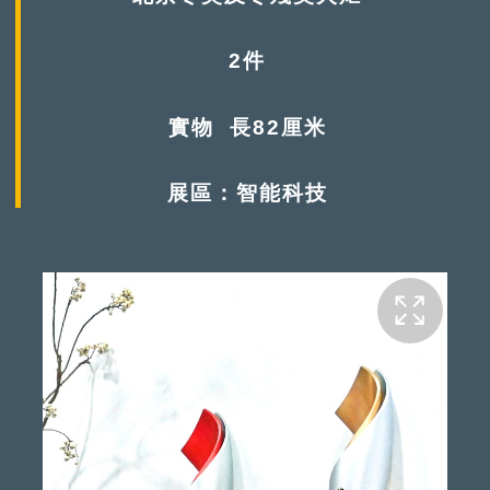
2件
實物 長82厘米
展區：智能科技