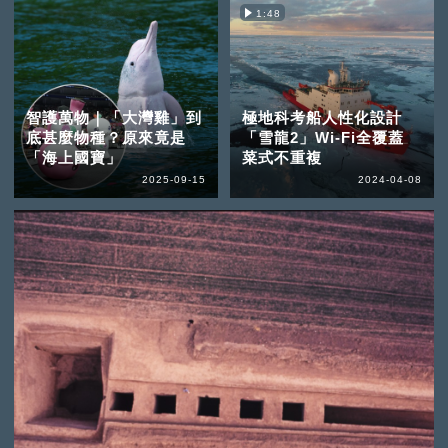
1:48
智護萬物｜「大灣雞」到
極地科考船人性化設計
底甚麼物種？原來竟是
「雪龍2」Wi-Fi全覆蓋
「海上國寶」
菜式不重複
2025-09-15
2024-04-08