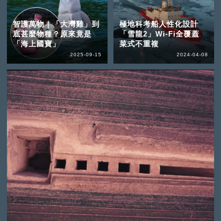
智護萬物｜「大灣雞」到
極地科考船人性化設計
底甚麼物種？原來竟是
「雪龍2」Wi-Fi全覆蓋
「海上國寶」
菜式不重複
2025-09-15
2024-04-08