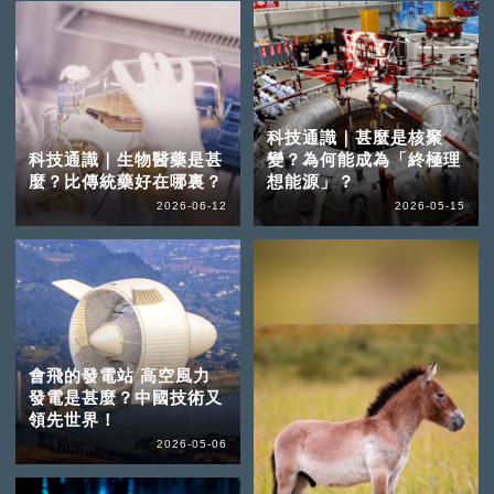
科技通識｜甚麼是核聚
科技通識｜生物醫藥是甚
變？為何能成為「終極理
麼？比傳統藥好在哪裏？
想能源」？
2026-06-12
2026-05-15
會飛的發電站 高空風力
發電是甚麼？中國技術又
領先世界！
2026-05-06