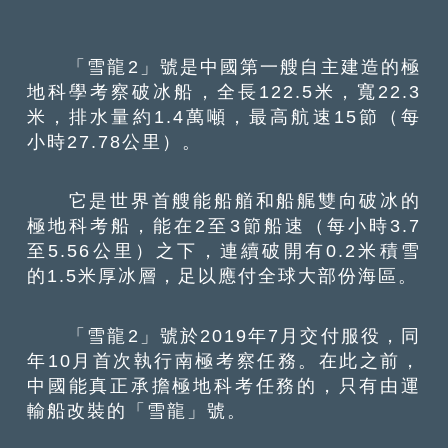
「雪龍2」號是中國第一艘自主建造的極
地科學考察破冰船，全長122.5米，寬22.3
米，排水量約1.4萬噸，最高航速15節（每
小時27.78公里）。
它是世界首艘能船艏和船艉雙向破冰的
極地科考船，能在2至3節船速（每小時3.7
至5.56公里）之下，連續破開有0.2米積雪
的1.5米厚冰層，足以應付全球大部份海區。
「雪龍2」號於2019年7月交付服役，同
年10月首次執行南極考察任務。在此之前，
中國能真正承擔極地科考任務的，只有由運
輸船改裝的「雪龍」號。