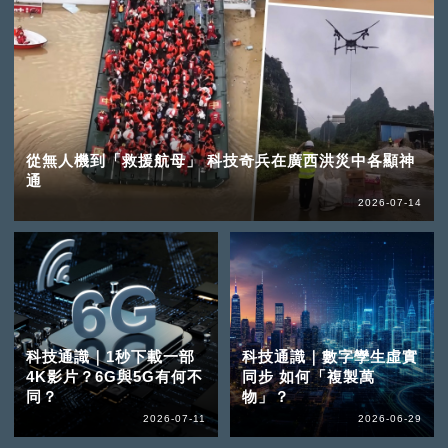
從無人機到「救援航母」 科技奇兵在廣西洪災中各顯神
通
2026-07-14
科技通識｜1秒下載一部
科技通識｜數字孿生虛實
4K影片？6G與5G有何不
同步 如何「複製萬
同？
物」？
2026-07-11
2026-06-29