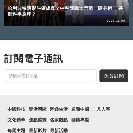
哈利波特隱形斗篷成真？中科院院士示範「隱身術」 甚
麼科學原理？
2023-11-05
訂閱電子通訊
免費訂閱
中國科技
樂活灣區
潮遊生活
通識中國
非凡人事
文化精華
焦點縱覽
名家觀點
國情專題
每周主題
最新影片
最新活動