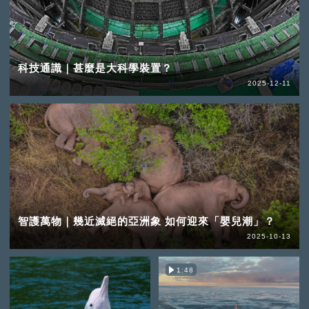
科技通識｜甚麼是大科學裝置？
2025-12-11
智護萬物｜幾近滅絕的亞洲象 如何迎來「嬰兒潮」？
2025-10-13
1:48