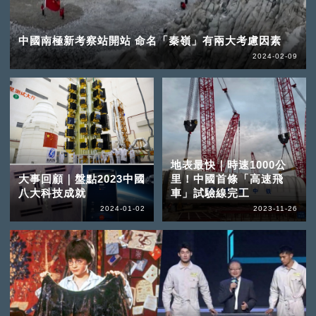
中國南極新考察站開站 命名「秦嶺」有兩大考慮因素
2024-02-09
地表最快｜時速1000公
大事回顧｜盤點2023中國
里！中國首條「高速飛
八大科技成就
車」試驗線完工
2024-01-02
2023-11-26