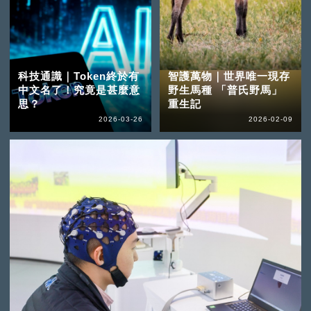
科技通識｜Token終於有
智護萬物｜世界唯一現存
中文名了！究竟是甚麼意
野生馬種 「普氏野馬」
思？
重生記
2026-03-26
2026-02-09