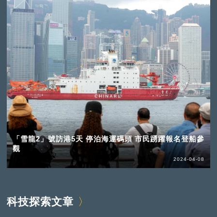
「雪龍2」號訪港5天 停泊海運碼頭 市民踴躍報名登船參
觀
2024-04-08
科技探索文章