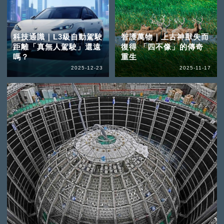
科技通識｜L3級自動駕駛
智護萬物｜上古神獸失而
距離「真無人駕駛」還遠
復得 「四不像」的傳奇
嗎？
重生
2025-12-23
2025-11-17