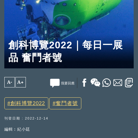
創科博覽2022｜每日一展
品 奮鬥者號
A-
A+
我要回應
創科博覽2022
奮鬥者號
刊登日期 : 2022-12-14
編輯︰紀小廷