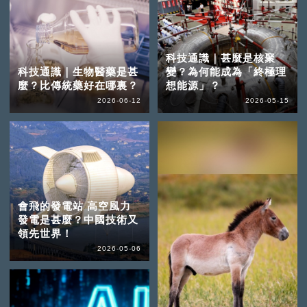
科技通識｜甚麼是核聚
科技通識｜生物醫藥是甚
變？為何能成為「終極理
麼？比傳統藥好在哪裏？
想能源」？
2026-06-12
2026-05-15
會飛的發電站 高空風力
發電是甚麼？中國技術又
領先世界！
2026-05-06