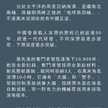
位於太平洋的馬里亞納海溝，是繼南北
兩極、珠穆朗瑪峰之後的「地球第四極」，
不過萬米深淵依然有中國足迹。
中國發展載人深潛的歷程已經超過50
年，經過一代代研發，不同深潛器逐步面
世，下潛深度逐步突破。
最先進的奮鬥者號抵達海下10,909米，
創造全新紀錄。奮鬥者號採用全新鈦材料，
耐高壓耐腐蝕，能同時容納3人，在萬米海底
深潛10小時。它擁有「大腦」和「雙手」：
智能控制系統就像大腦，指揮潛水器在海底
自動巡航，而一對有力的機械臂就用來採取
深海樣本。