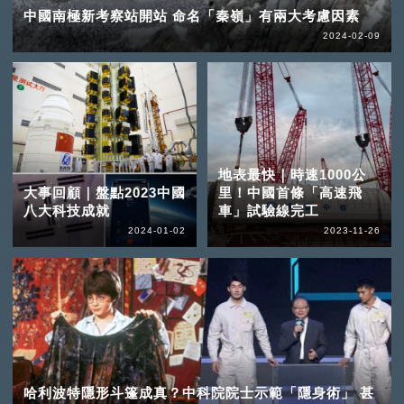
中國南極新考察站開站 命名「秦嶺」有兩大考慮因素
2024-02-09
地表最快｜時速1000公
大事回顧｜盤點2023中國
里！中國首條「高速飛
八大科技成就
車」試驗線完工
2024-01-02
2023-11-26
哈利波特隱形斗篷成真？中科院院士示範「隱身術」 甚