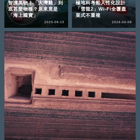
智護萬物｜「大灣雞」到
極地科考船人性化設計
底甚麼物種？原來竟是
「雪龍2」Wi-Fi全覆蓋
「海上國寶」
菜式不重複
2025-09-15
2024-04-08