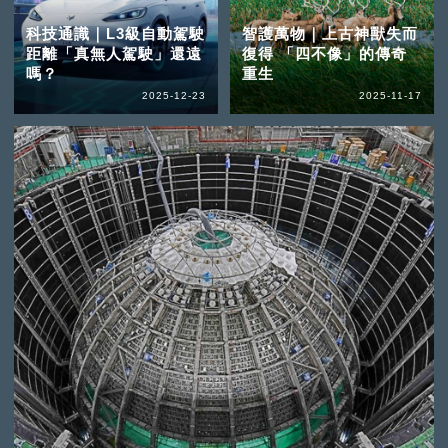
科技通識｜L3級自動駕駛
智護萬物｜上古神獸失而
距離「真無人駕駛」還遠
復得 「四不像」的傳奇
嗎？
重生
2025-12-23
2025-11-17