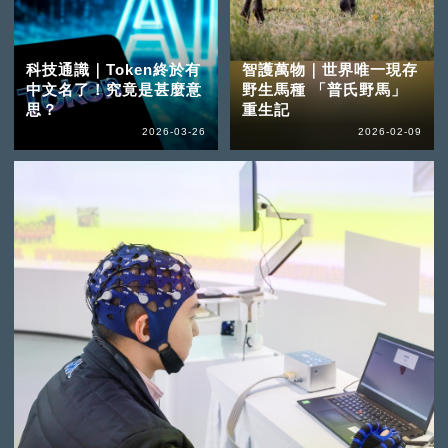
科技通識｜Token終於有
智護萬物｜世界唯一現存
中文名了！究竟是甚麼意
野生馬種 「普氏野馬」
思？
重生記
2026-03-26
2026-02-09