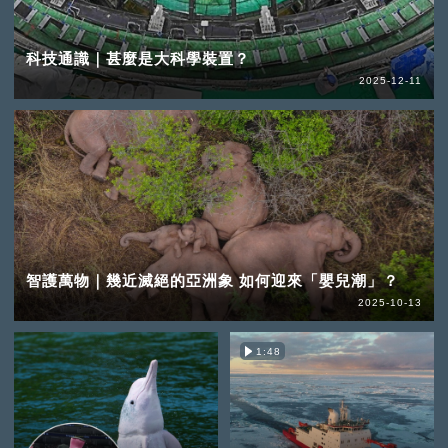
科技通識｜甚麼是大科學裝置？
2025-12-11
智護萬物｜幾近滅絕的亞洲象 如何迎來「嬰兒潮」？
2025-10-13
1:48