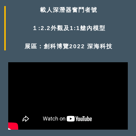
載人深潛器奮鬥者號
１:2.2外觀及1:1艙內模型
展區：創科博覽2022 深海科技