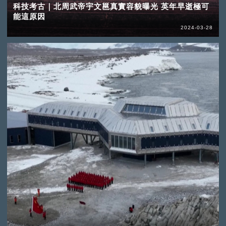
科技考古｜北周武帝宇文邕真實容貌曝光 英年早逝極可
能這原因
2024-03-28