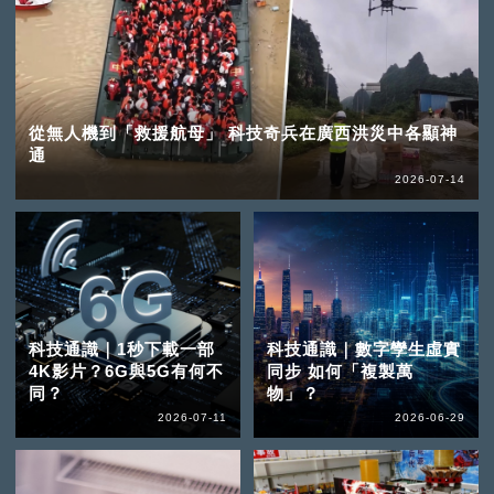
從無人機到「救援航母」 科技奇兵在廣西洪災中各顯神
通
2026-07-14
科技通識｜1秒下載一部
科技通識｜數字孿生虛實
4K影片？6G與5G有何不
同步 如何「複製萬
同？
物」？
2026-07-11
2026-06-29