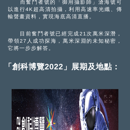
而奮鬥者號的「御用攝影師」滄海號可
以進行4K超高清拍攝，利用高速率光纖、傳
輸聲畫資料，實現海底高清直播。
目前奮鬥者號已經完成21次萬米深潛，
帶領27人成功探海，萬米深淵的未知秘密，
它將一步步解答。
「創科博覽
2022
」展期及地點：