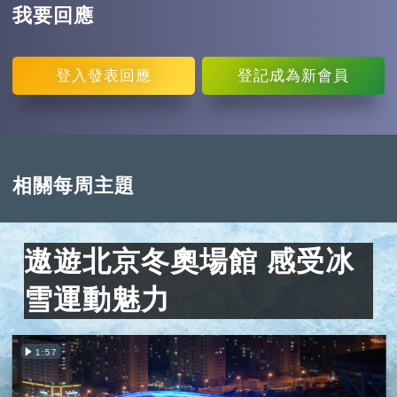
我要回應
登入
發表回應
登記
成為新會員
相關每周主題
遨遊北京冬奧場館 感受冰
雪運動魅力
1:57