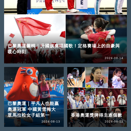
巴黎奧運圖輯｜升國旗奏唱國歌！定格賽場上的自豪與
暖心時刻
2024-08-14
巴黎奧運｜平凡人也能贏
奧運冠軍 中國黃雪梅大
眾馬拉松女子組第一
香港奧運獎牌得主逐個數
2024-08-13
2024-08-12