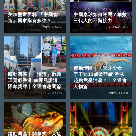
美加墨世界杯 「中國智
中國桌球如何逆襲？細數
造」國家隊有多強？
三代人的不懈接力
2026-06-16
2026-05-14
躍動灣區｜「天才少女」
躍動灣區｜「港漂」做義
于子迪13歲破亞績 游泳
工貢獻香港 幸運見證港
起點竟是消暑？｜全運會
隊奪獎牌｜全運會趣聞篇
人物篇
2025-11-19
2025-11-18
躍動灣區｜開幕式「大魚