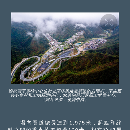
國家雪車雪橇中心位於北京冬奧延慶賽區的西南則，東面連
接冬奧村和山地新聞中心，北邊則是國家高山滑雪中心。
（圖片來源：視覺中國）
場內賽道總長達到1,975米，起點和終
點之間的垂直落差超過120米，相當於47層