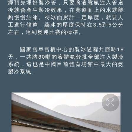
經預先埋好製冷管，只要將液態氨注入管道
後就會產生製冷效果，在賽道面上的水就能
夠慢慢結冰。待冰面累計一定厚度，就要人
工進行修整，讓冰的厚度保持在3.5到5公分
左右，達到奧運比賽的標準。
國家雪車雪橇中心的製冰過程共歷時18
天，一共將80噸的液體氨分批全部注入製冷
系統，這也是中國目前體育場館中最大的氨
製冷系統。