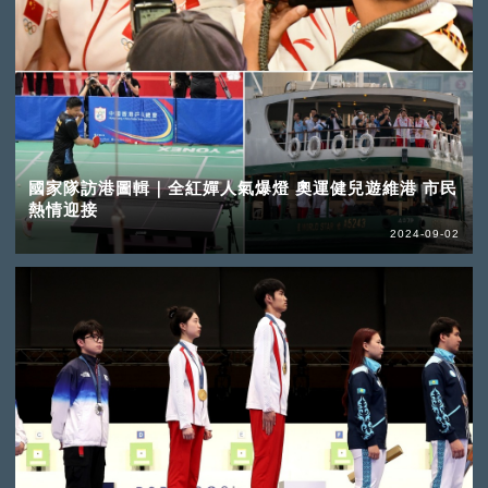
國家隊訪港圖輯｜全紅嬋人氣爆燈 奧運健兒遊維港 市民
熱情迎接
2024-09-02