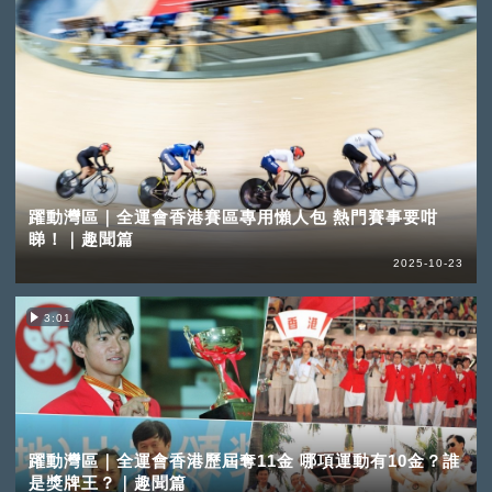
躍動灣區｜全運會香港賽區專用懶人包 熱門賽事要咁
睇！｜趣聞篇
2025-10-23
3:01
躍動灣區｜全運會香港歷屆奪11金 哪項運動有10金？誰
是獎牌王？｜趣聞篇