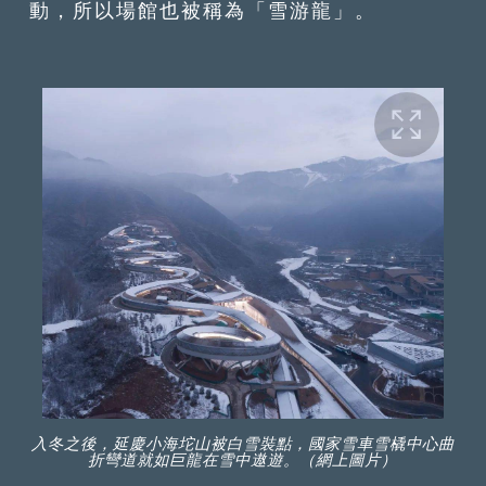
動，所以場館也被稱為「雪游龍」。
入冬之後，延慶小海坨山被白雪裝點，國家雪車雪橇中心曲
折彎道就如巨龍在雪中遨遊。（網上圖片）