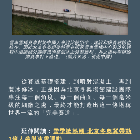
雪車雪橇賽事對於中國人來說比較陌生，建設和辦賽經驗也
較少。因此北京冬奧組委特意在國家雪車雪橇中心製冰的過
程中邀請國外團隊指導整個冰面修整過程，為之後再舉辦國
際賽事打下基礎。（圖片來源：視覺中國）
從賽道基礎搭建，到噴射混凝土，再到
製冰修冰，正是因為北京冬奧場館建設團隊
專注每一個角度、每一個曲面、每一個毫米
級的細微之處，最終才能打造出這一條堪稱
世界一流的「完美賽道」。
延伸閱讀：
雪季掀熱潮 北京冬奧冀帶動
3億人參與冰雪運動