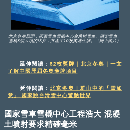
北京冬奧期間，國家雪車雪橇中心會承辦雪車、鋼架雪車、
雪橇3個大項的比賽，共產生10枚奧運金牌。（網上圖片）
延伸閱讀：
62枚獎牌｜北京冬奧｜一文
了解中國歷屆冬奧奪牌項目
延伸閱讀：
北京冬奧｜群山中的「雪如
意」 國家跳台滑雪中心驚艷世界
國家雪車雪橇中心工程浩大 混凝
土噴射要求精確毫米