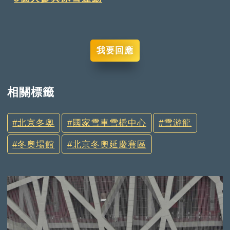
我要回應
相關標籤
北京冬奧
國家雪車雪橇中心
雪游龍
冬奧場館
北京冬奧延慶賽區