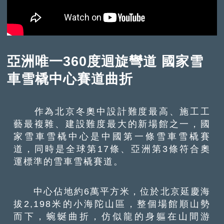
亞洲唯一360度迴旋彎道 國家雪
車雪橇中心賽道曲折
作為北京冬奧中設計難度最高、施工工
藝最複雜、建設難度最大的新場館之一，國
家雪車雪橇中心是中國第一條雪車雪橇賽
道，同時是全球第17條、亞洲第3條符合奧
運標準的雪車雪橇賽道。
中心佔地約6萬平方米，位於北京延慶海
拔2,198米的小海陀山區，整個場館順山勢
而下，蜿蜒曲折，仿似龍的身軀在山間游