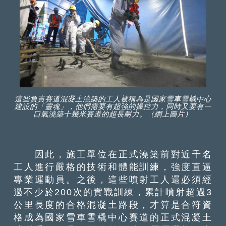
這些負責賽道混凝土澆築的工人被稱為是國家雪車雪橇中心
建設的「靈魂」，他們需要有超強的操控力，同時又要有一
口氣澆築十幾米賽道的超長耐力。（網上圖片）
因此，施工單位在正式澆築前對近千名
工人進行嚴格的技術和體能訓練，強度直逼
專業運動員。之後，這些噴射工人還必須經
過不少於200次的實戰訓練，累計噴射超過3
公里長度的合格混凝土路段，才算是合符資
格成為國家雪車雪橇中心賽道的正式混凝土