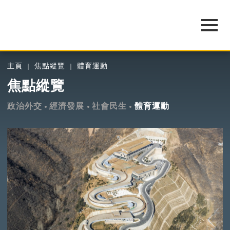
主頁
焦點縱覽
體育運動
焦點縱覽
政治外交
經濟發展
社會民生
體育運動