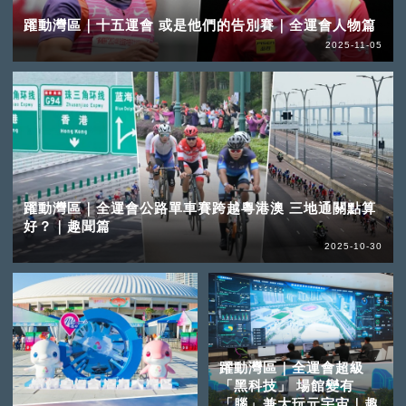
躍動灣區｜十五運會 或是他們的告別賽｜全運會人物篇
2025-11-05
躍動灣區｜全運會公路單車賽跨越粵港澳 三地通關點算
好？｜趣聞篇
2025-10-30
躍動灣區｜全運會超級
「黑科技」 場館變有
「腦」兼大玩元宇宙｜趣