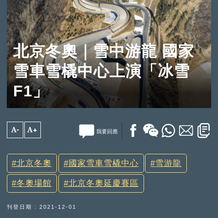
北京冬奧｜雪中游龍 國家
雪車雪橇中心上演「冰雪
F1」
A-
A+
我要回應
北京冬奧
國家雪車雪橇中心
雪游龍
冬奧場館
北京冬奧延慶賽區
刊登日期 : 2021-12-01