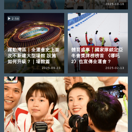
2025-10-16
2:58
躍動灣區｜全運會史上首
體育盛事｜國家隊鎖定亞
次不新建大型場館 設施
冬會獎牌榜榜首 《哪吒
如何升級？｜場館篇
2》也宣傳全運會？
2025-09-23
2025-02-13