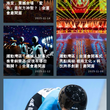
海棠」震撼全場 「鰲
魚」是何方神聖？｜全運
會趣聞篇
2025-11-14
躍動灣區｜機械人開幕式
躍動灣區｜全運會開幕式
奏青銅樂器 背後有哪些
亮點揭秘 嶺南文化 x 科
難關？｜全運會趣聞篇
技跨界創新｜趣聞篇
2025-11-12
2025-11-06