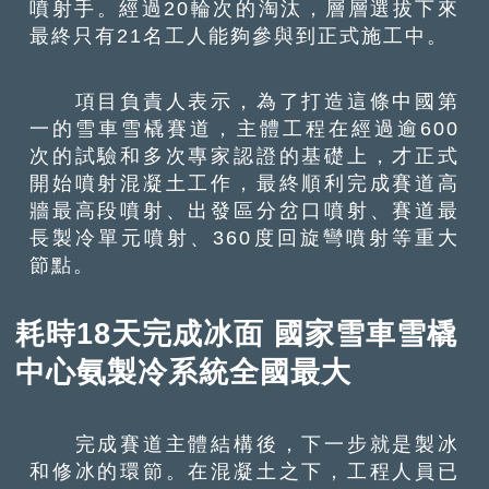
噴射手。經過20輪次的淘汰，層層選拔下來
最終只有21名工人能夠參與到正式施工中。
項目負責人表示，為了打造這條中國第
一的雪車雪橇賽道，主體工程在經過逾600
次的試驗和多次專家認證的基礎上，才正式
開始噴射混凝土工作，最終順利完成賽道高
牆最高段噴射、出發區分岔口噴射、賽道最
長製冷單元噴射、360度回旋彎噴射等重大
節點。
耗時18天完成冰面 國家雪車雪橇
中心氨製冷系統全國最大
完成賽道主體結構後，下一步就是製冰
和修冰的環節。在混凝土之下，工程人員已