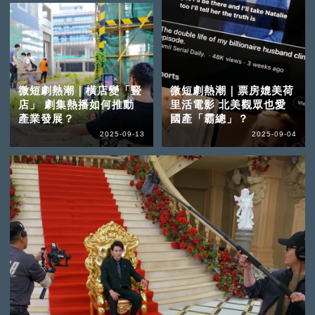
微短劇熱潮｜橫店變「豎
微短劇熱潮｜票房媲美荷
店」 劇集熱播如何推動
里活電影 北美觀眾也愛
產業發展？
國產「霸總」？
2025-09-13
2025-09-04