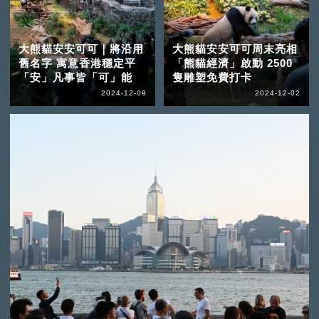
大熊貓安安可可｜將沿用
大熊貓安安可可周末亮相
舊名字 寓意香港穩定平
「熊貓經濟」啟動 2500
「安」凡事皆「可」能
隻雕塑免費打卡
2024-12-09
2024-12-02