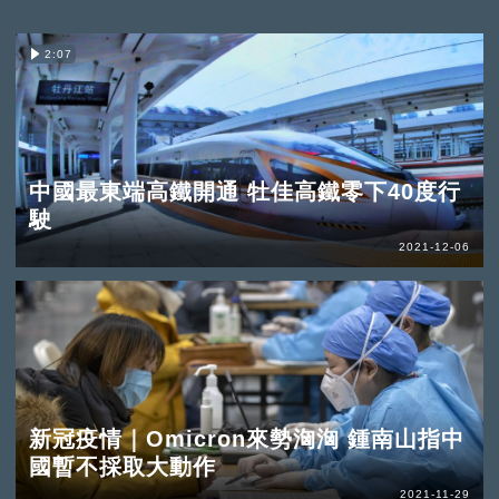
2:07
中國最東端高鐵開通 牡佳高鐵零下40度行
駛
2021-12-06
新冠疫情｜Omicron來勢洶洶 鍾南山指中
國暫不採取大動作
2021-11-29