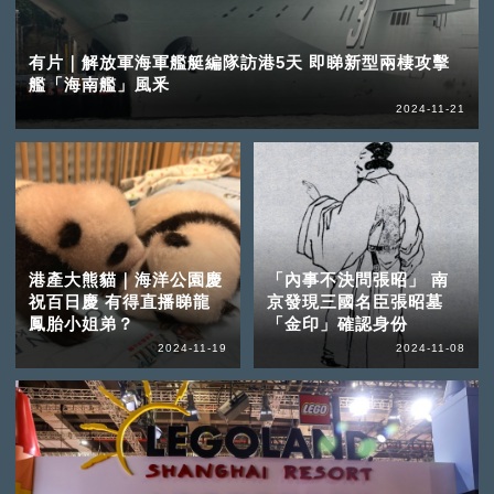
有片｜解放軍海軍艦艇編隊訪港5天 即睇新型兩棲攻擊
艦「海南艦」風釆
2024-11-21
港產大熊貓｜海洋公園慶
「內事不決問張昭」 南
祝百日慶 有得直播睇龍
京發現三國名臣張昭墓
鳳胎小姐弟？
「金印」確認身份
2024-11-19
2024-11-08