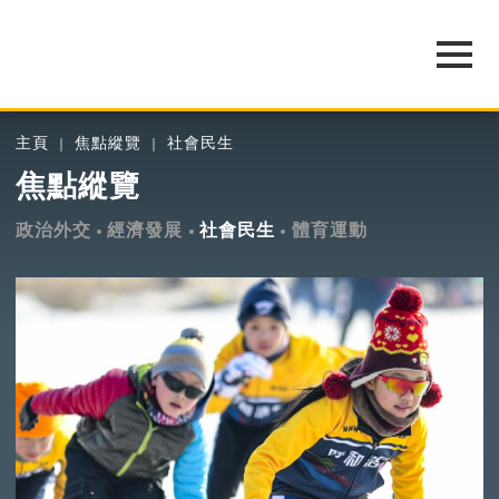
主頁
焦點縱覽
社會民生
焦點縱覽
政治外交
經濟發展
社會民生
體育運動