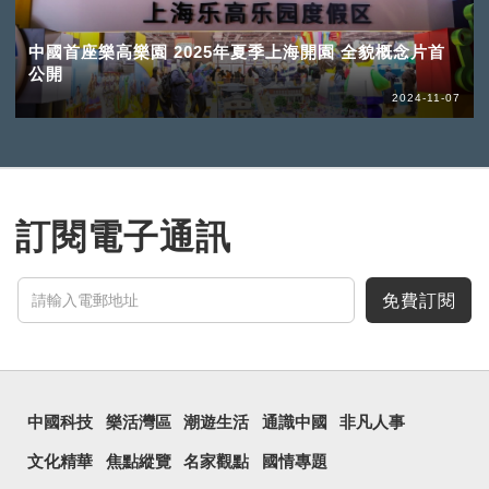
中國首座樂高樂園 2025年夏季上海開園 全貌概念片首
公開
2024-11-07
訂閱電子通訊
免費訂閱
中國科技
樂活灣區
潮遊生活
通識中國
非凡人事
文化精華
焦點縱覽
名家觀點
國情專題