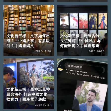
文化新三樣｜文字如何出
文化新三樣｜時裝古裝
海？「中國故事」有多吸
長短皆可 「中國風」為
引？｜國產網文
何能出海？｜國產網劇
2025-11-06
2025-10-25
文化新三樣｜黑神話原神
風靡海外 打造中國文化
軟實力｜國產電子遊戲
2025-09-27