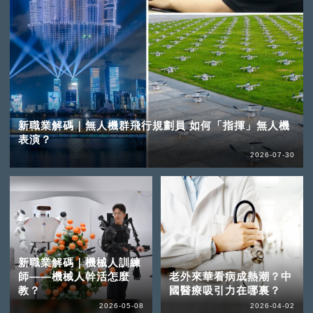
新職業解碼｜無人機群飛行規劃員 如何「指揮」無人機
表演？
2026-07-30
新職業解碼｜機械人訓練
師——機械人幹活怎麼
老外來華看病成熱潮？中
教？
國醫療吸引力在哪裏？
2026-05-08
2026-04-02