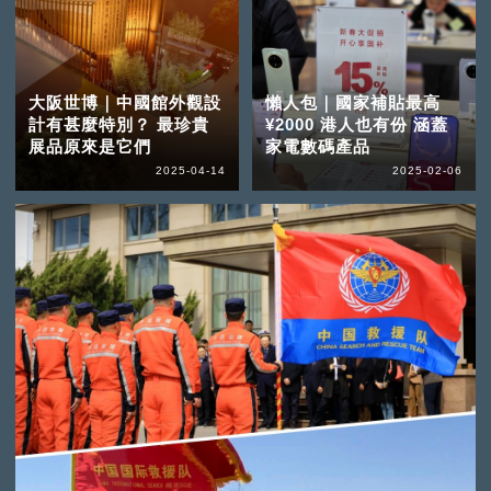
大阪世博｜中國館外觀設
懶人包｜國家補貼最高
計有甚麼特別？ 最珍貴
¥2000 港人也有份 涵蓋
展品原來是它們
家電數碼產品
2025-04-14
2025-02-06