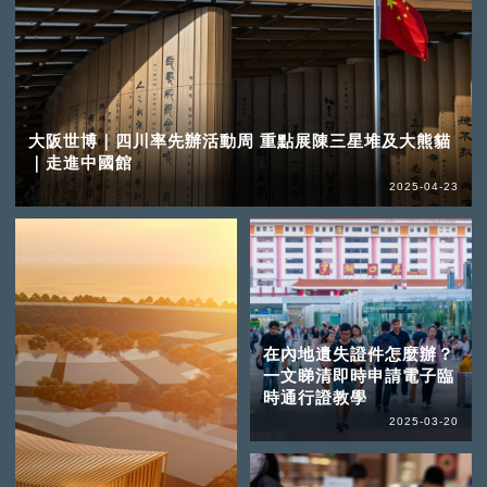
大阪世博｜四川率先辦活動周 重點展陳三星堆及大熊貓
｜走進中國館
2025-04-23
在內地遺失證件怎麼辦？
一文睇清即時申請電子臨
時通行證教學
2025-03-20