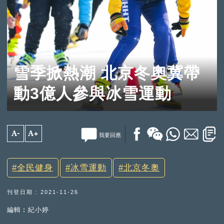
雪季掀熱潮 北京冬奧冀帶
動3億人參與冰雪運動
A-
A+
我要回應
全民健身
冰雪運動
北京冬奧
刊登日期 : 2021-11-26
編輯︰紀小婷