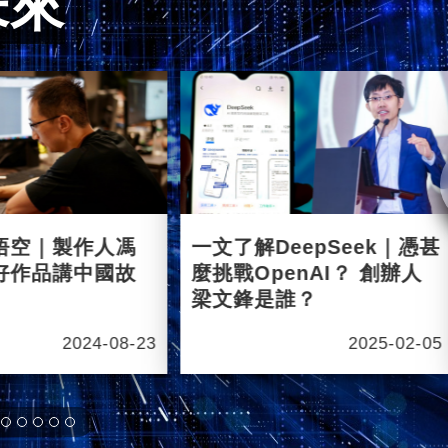
未來
悟空｜製作人馮
一文了解DeepSeek｜憑甚
好作品講中國故
麼挑戰OpenAI？ 創辦人
梁文鋒是誰？
2024-08-23
2025-02-05