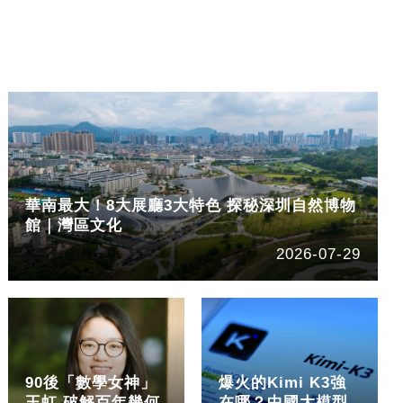
華南最大！8大展廳3大特色 探秘深圳自然博物
館｜灣區文化
2026-07-29
90後「數學女神」
爆火的Kimi K3強
王虹 破解百年幾何
在哪？中國大模型