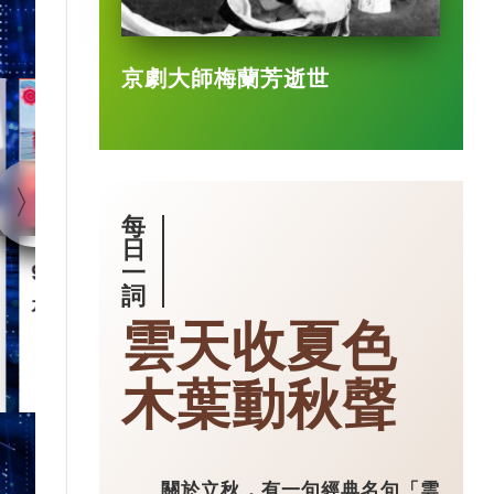
京劇大師梅蘭芳逝世
1:40
每
日
一
90後王興興 「英語學渣」
智慧城市｜杭
詞
是機械人天才
市大腦」 有
雲天收夏色
2025-03-17
木葉動秋聲
關於立秋，有一句經典名句「雲