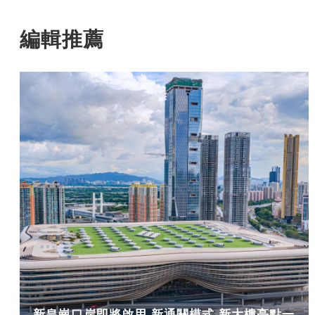
編輯推薦
新皇崗口岸即將啟用 新通關模式 新大樓亮點一