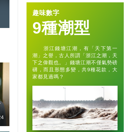
趣味數字
9種潮型
浙江錢塘江潮，有「天下第一
潮」之譽，古人所謂「浙江之潮，天
下之偉觀也。」錢塘江潮不僅氣勢磅
礴，而且形態多變，共9種花款，大
家都見過嗎？
題
24