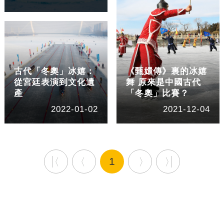
古代「冬奧」冰嬉：
《甄嬛傳》裏的冰嬉
從宮廷表演到文化遺
舞 原來是中國古代
產
「冬奧」比賽？
2022-01-02
2021-12-04
1