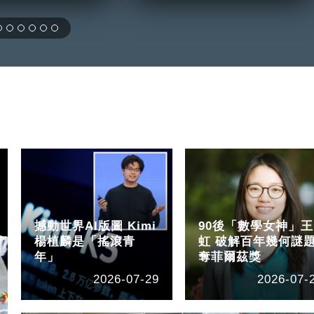
撼動世界AI版圖 Kimi
90後「數學女神」王
楊植麟是「搖滾青
虹 破解百年幾何謎
年」
奪菲爾茲獎
2026-07-29
2026-07-