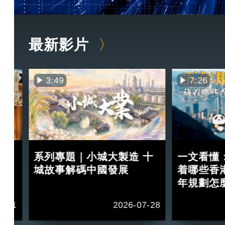
最新影片
3:49
7:26
買
系列專題｜小城大製造 十
一文看懂
紅？
城故事解碼中國發展
着哪些香
年規劃怎
2-11
2026-07-28