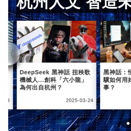
杭州人文 智造
杭州
DeepSeek 黑神話 扭秧歌
黑神話：
機械人...創科「六小龍」
驥如何用
為何出自杭州？
事？
6-03
2025-03-24