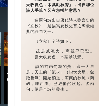
天收夏色，木葉動秋聲」，出自哪位
詩人手筆？又有怎樣的意思？
這兩句詩出自唐代詩人劉言史的
《立秋》，是描寫夏秋交替之際最經
典的詩句之一。
7:20
3:49
《立秋》全詩如下：
茲晨戒流火，商飆早已驚。
雲天收夏色，木葉動秋聲。
詩的前兩句寫的是：這一天早
晨，天上的「流火」（指大火星，象
十五五規劃｜五年規劃 藏
小城大業｜浙
徵暑氣）開始消退，涼爽的秋風（商
着甚麼中國「治」慧？
鎮：一粒珍珠如
飆，即西風）已經悄然吹起。後兩
億璀璨王國？
句，便是全詩的靈魂...
2026-03-18