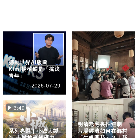
撼動世界AI版圖
Kimi楊植麟是「搖滾
青年」
2026-07-29
3:49
明清老宅裏拍短劇
系列專題｜小城大製
片場經濟如何在鄉村
造 十城故事解碼中
「生根開花」？｜新