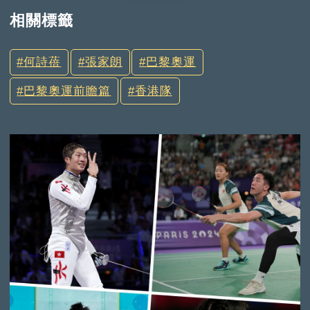
相關標籤
何詩蓓
張家朗
巴黎奧運
巴黎奧運前瞻篇
香港隊