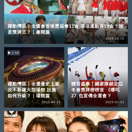
躍動灣區｜全運會香港歷屆奪11金 哪項運動有10金？誰
是獎牌王？｜趣聞篇
2025-10-16
2:58
躍動灣區｜全運會史上首
體育盛事｜國家隊鎖定亞
次不新建大型場館 設施
冬會獎牌榜榜首 《哪吒
如何升級？｜場館篇
2》也宣傳全運會？
2025-09-23
2025-02-13