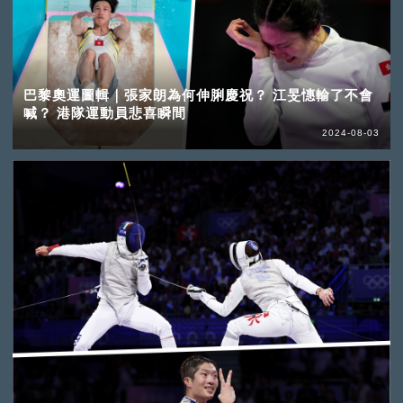
巴黎奧運圖輯｜張家朗為何伸脷慶祝？ 江旻憓輸了不會
喊？ 港隊運動員悲喜瞬間
2024-08-03