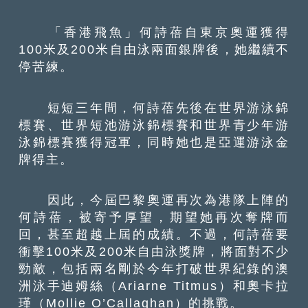
「香港飛魚」何詩蓓自東京奧運獲得
100米及200米自由泳兩面銀牌後，她繼續不
停苦練。
短短三年間，何詩蓓先後在世界游泳錦
標賽、世界短池游泳錦標賽和世界青少年游
泳錦標賽獲得冠軍，同時她也是亞運游泳金
牌得主。
因此，今屆巴黎奧運再次為港隊上陣的
何詩蓓，被寄予厚望，期望她再次奪牌而
回，甚至超越上屆的成績。不過，何詩蓓要
衝擊100米及200米自由泳獎牌，將面對不少
勁敵，包括兩名剛於今年打破世界紀錄的澳
洲泳手迪姆絲（Ariarne Titmus）和奧卡拉
瑾（Mollie O’Callaghan）的挑戰。