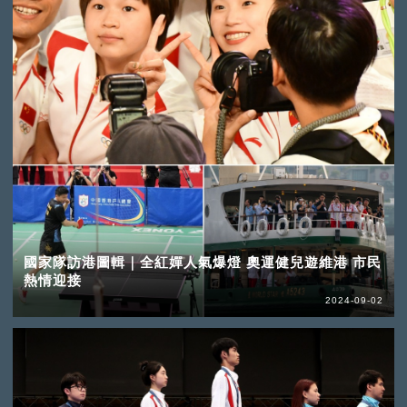
國家隊訪港圖輯｜全紅嬋人氣爆燈 奧運健兒遊維港 市民
熱情迎接
2024-09-02