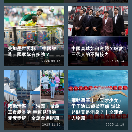
美加墨世界杯 「中國智
中國桌球如何逆襲？細數
造」國家隊有多強？
三代人的不懈接力
2026-06-16
2026-05-14
躍動灣區｜「天才少女」
躍動灣區｜「港漂」做義
于子迪13歲破亞績 游泳
工貢獻香港 幸運見證港
起點竟是消暑？｜全運會
隊奪獎牌｜全運會趣聞篇
人物篇
2025-11-19
2025-11-18