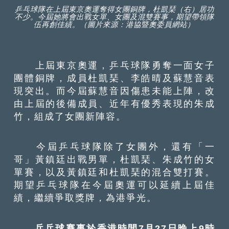
乒乓球隊在上屆東京奧運奪得女團銅牌，杜凱琹（右）居功
不少。今屆她將會出戰女單、女團及混雙賽事，期望帶領隊
伍再創佳績。（圖片來源：港協暨奧委員網站）
上屆東京奧運，乒乓球隊勇奪一面女子
團體銅牌，成員杜凱琹、李皓晴及蘇慧音表
現突出。而今屆蘇慧音因傷患未能上陣，改
由上屆的後備成員、近年有優秀表現的朱成
竹，組成了女團新陣容。
今屆乒乓球隊除了女團外，還有「一
哥」黃鎮廷出戰男單，杜凱琹、朱成竹的女
單賽，以及黃鎮廷和杜凱琹的混合雙打賽。
期望乒乓球隊在今屆奧運可以延續上屆佳
績，繼續爭取獎牌，為港爭光。
乒乓球賽事於香港時間7月27日晚上9時