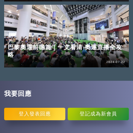
巴黎奧運前瞻篇｜一文看清 奧運直播全攻
略
2024-07-22
我要回應
登入
發表回應
登記
成為新會員