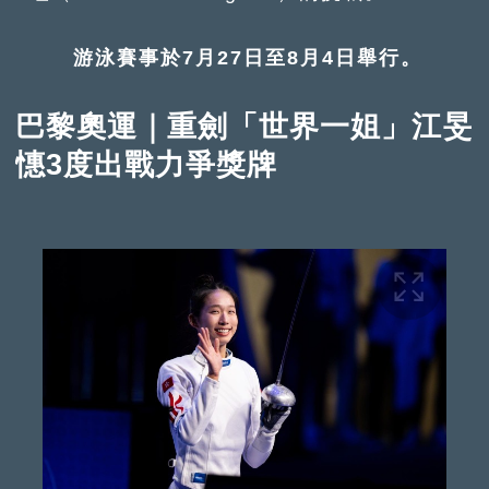
游泳賽事於7月27日至8月4日舉行。
巴黎奧運｜重劍「世界一姐」江旻
憓3度出戰力爭獎牌