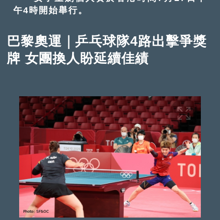
午4時開始舉行。
巴黎奧運｜乒乓球隊4路出擊爭獎
牌 女團換人盼延續佳績