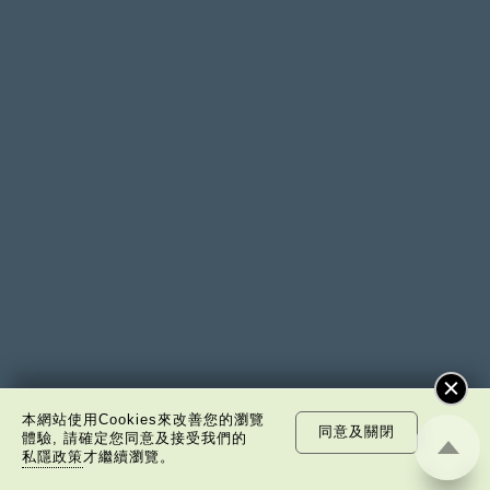
本網站使用Cookies來改善您的瀏覽
同意及關閉
體驗, 請確定您同意及接受我們的
私隱政策
才繼續瀏覽。
訂閱電子通訊