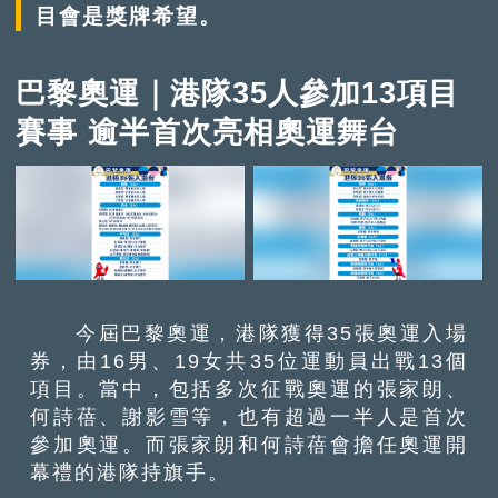
目會是獎牌希望。
巴黎奧運｜港隊35人參加13項目
賽事 逾半首次亮相奧運舞台
今屆巴黎奧運，港隊獲得35張奧運入場
券，由16男、19女共35位運動員出戰13個
項目。當中，包括多次征戰奧運的張家朗、
何詩蓓、謝影雪等，也有超過一半人是首次
參加奧運。而張家朗和何詩蓓會擔任奧運開
幕禮的港隊持旗手。