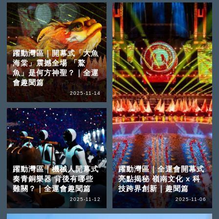
躍動灣區｜開幕式「大魚
海棠」震撼全場 「鰲
魚」是何方神聖？｜全運
會趣聞篇
2025-11-14
躍動灣區｜機械人開幕式
躍動灣區｜全運會開幕式
奏青銅樂器 背後有哪些
亮點揭秘 嶺南文化 x 科
難關？｜全運會趣聞篇
技跨界創新｜趣聞篇
2025-11-12
2025-11-06