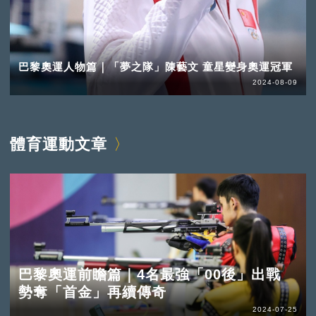
巴黎奧運人物篇｜「夢之隊」陳藝文 童星變身奧運冠軍
2024-08-09
體育運動文章
巴黎奧運前瞻篇｜4名最強「00後」出戰
勢奪「首金」再續傳奇
2024-07-25