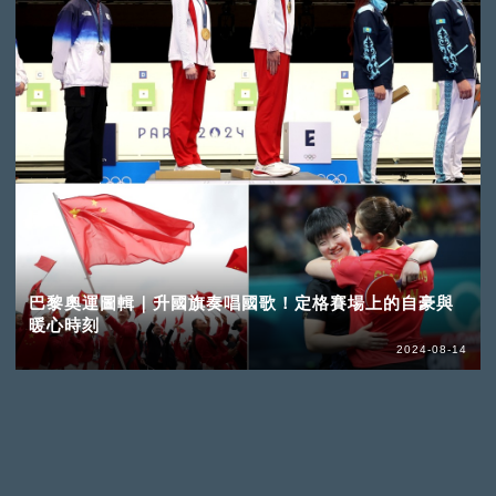
巴黎奧運圖輯｜升國旗奏唱國歌！定格賽場上的自豪與
暖心時刻
2024-08-14