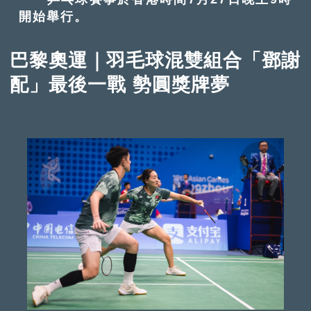
開始舉行。
巴黎奧運｜羽毛球混雙組合「鄧謝
配」最後一戰 勢圓獎牌夢