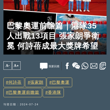
巴黎奧運前瞻篇｜港隊35
人出戰13項目 張家朗爭衛
冕 何詩蓓成最大獎牌希望
A-
A+
我要回應
何詩蓓
張家朗
巴黎奧運
巴黎奧運前瞻篇
香港隊
刊登日期 : 2024-07-24