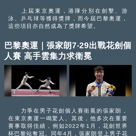
上屆東京奧運，港隊分別在劍擊、游
泳、乒乓球等獲得獎牌，而今屆巴黎奧運，
這些項目亦自然成為了獎牌希望。
巴黎奧運｜張家朗7‧29出戰花劍個
人賽 高手雲集力求衛冕
力爭在男子花劍個人賽衛冕的張家朗，
在東京奧運一鳴驚人。其後，他多次在重要
賽事取得佳績，例如2022年1月，花劍世界
杯巴黎站奪冠。同年4月，張家朗登上男子花