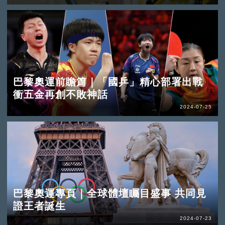
巴黎奧運前瞻篇｜「國乒」精心部署出戰
衝五金再創不敗神話
2024-07-25
巴黎奧運專頁｜全球體壇矚目盛事 共同見
證王者誕生
2024-07-23