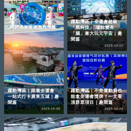
躍動灣區｜全運會超級
「黑科技」 場館變有
「腦」兼大玩元宇宙｜趣
聞篇
2025-10-21
躍動灣區｜跟着全運會
躍動灣區｜不是運動員也
一站式打卡廣東五城｜趣
能拿全運會獎牌？一文看
聞篇
清群眾項目｜趣聞篇
2025-10-28
2025-10-18